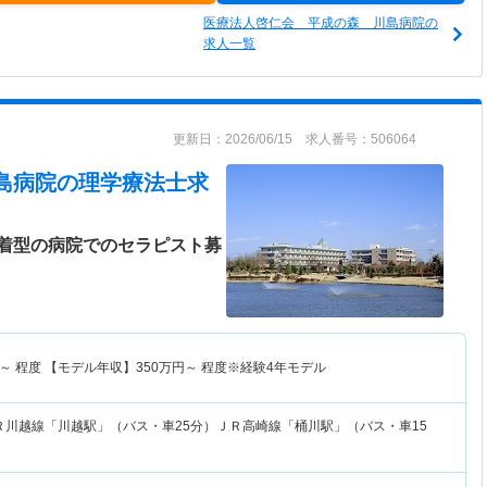
医療法人啓仁会 平成の森 川島病院の
求人一覧
更新日：2026/06/15 求人番号：506064
島病院
の理学療法士求
着型の病院でのセラピスト募
～
程度 【モデル年収】
350
万円～
程度※経験4年モデル
Ｒ川越線「川越駅」（バス・車25分）ＪＲ高崎線「桶川駅」（バス・車15