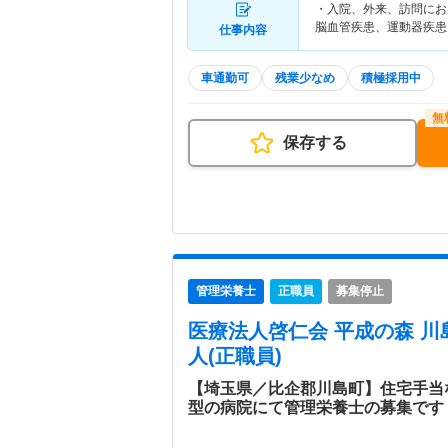
・入院、外来、訪問にお
脳血管疾患、運動器疾患
仕事内容
車通勤可
残業少なめ
積極採用中
保存する
管理栄養士
正職員
募集停止
医療法人啓仁会 平成の森 川
人(正職員)
【埼玉県／比企郡川島町】住宅手当
型の病院にて管理栄養士の募集です