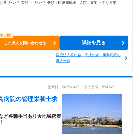
けるリハビリ業務 ・リハビリ分類：回復期病棟、入院、在宅 ・主な疾患：
詳細を見る
この求人を問い合わせる
医療法人啓仁会 平成の森 川島病院の
求人一覧
更新日：2025/04/09 求人番号：594145
島病院
の管理栄養士求
など各種手当あり★地域密着
！