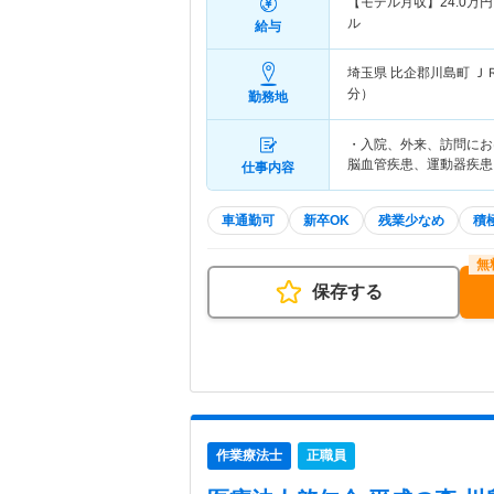
【モデル月収】
24.0
万円
ル
給与
埼玉県 比企郡川島町
Ｊ
分）
勤務地
・入院、外来、訪問にお
脳血管疾患、運動器疾患
仕事内容
車通勤可
新卒OK
残業少なめ
積
保存する
作業療法士
正職員