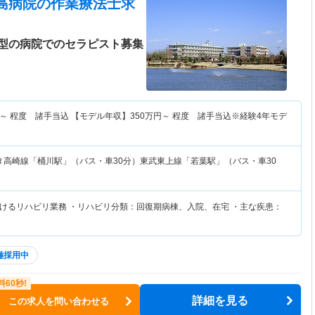
島病院
の作業療法士求
型の病院でのセラピスト募集
～
程度 諸手当込 【モデル年収】
350
万円～
程度 諸手当込※経験4年モデ
Ｒ高崎線「桶川駅」（バス・車30分）東武東上線「若葉駅」（バス・車30
けるリハビリ業務 ・リハビリ分類：回復期病棟、入院、在宅 ・主な疾患：
極採用中
詳細を見る
この求人を問い合わせる