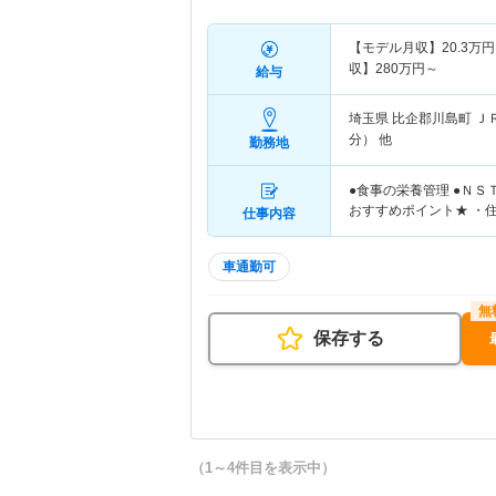
【モデル月収】
20.3
万円
収】
280
万円～
給与
埼玉県 比企郡川島町
Ｊ
分） 他
勤務地
●食事の栄養管理 ●ＮＳ
おすすめポイント★ ・
仕事内容
車通勤可
保存する
（1～4件目を表示中）