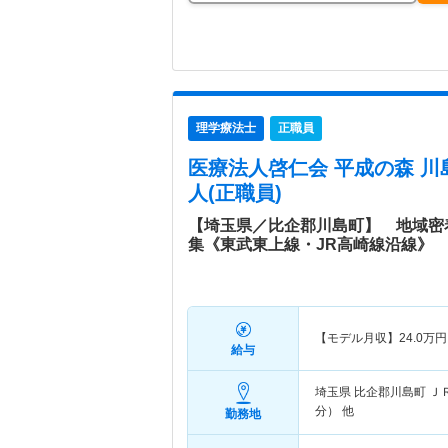
理学療法士
正職員
医療法人啓仁会 平成の森 川
人(正職員)
【埼玉県／比企郡川島町】 地域密
集《東武東上線・JR高崎線沿線》
【モデル月収】
24.0
万円
給与
埼玉県 比企郡川島町
Ｊ
分） 他
勤務地