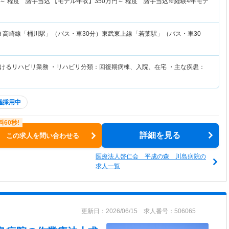
～
程度 諸手当込 【モデル年収】
350
万円～
程度 諸手当込※経験4年モデ
Ｒ高崎線「桶川駅」（バス・車30分）東武東上線「若葉駅」（バス・車30
けるリハビリ業務 ・リハビリ分類：回復期病棟、入院、在宅 ・主な疾患：
極採用中
詳細を見る
この求人を問い合わせる
医療法人啓仁会 平成の森 川島病院の
求人一覧
更新日：2026/06/15 求人番号：506065