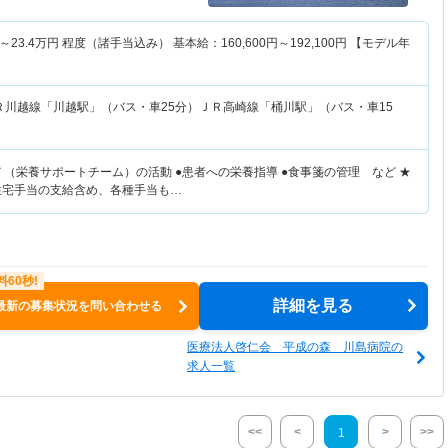
～
23.4
万円
程度（諸手当込み） 基本給：160,600円～192,100円 【モデル年
Ｒ川越線「川越駅」（バス・車25分）ＪＲ高崎線「桶川駅」（バス・車15
Ｔ（栄養サポートチーム）の活動 ●患者への栄養指導 ●食事箋の管理 など ★
住宅手当の支給含め、各種手当も…
詳細を見る
最新の募集状況を問い合わせる
医療法人啓仁会 平成の森 川島病院の
求人一覧
<<
<
>
>>
1