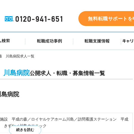
0120-941-651
無料転職サポートを
ド
求人検索
転職成功事例
転職支
森 川島病院求人一覧
 川島病院
公開求人・転職・募集情報一覧
川島病院
施設 平成の森／ロイヤルケアホーム川島／訪問看護ステーション 平成
 きずな／川島クリニック