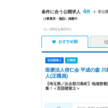
特色
医療法人敬仁会は埼玉県を
おります。平成の森・川島
4
条件に合う公開求人
非公
床の病棟の病院となってお
（1事業所・施設）掲載中
育て中の方も安心して勤務
ることなども可能です。
（1～4件目を表示中）
おすすめ順
言語聴覚士
正職員
医療法人啓仁会 平成の森 川
人(正職員)
【埼玉県／比企郡川島町】地域密着
集！＜言語聴覚士＞