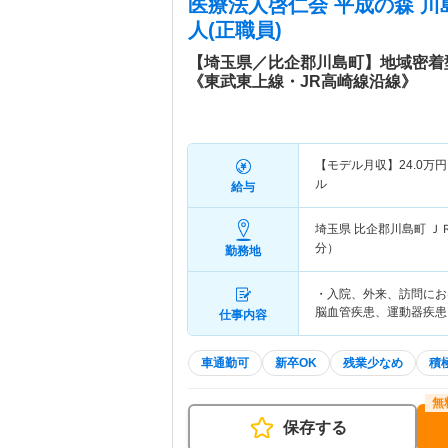
医療法人啓仁会 平成の森 川
人(正職員)
【埼玉県／比企郡川島町】地域密着
《東武東上線・JR高崎線沿線》
【モデル月収】
24.0
万円
ル
給与
埼玉県 比企郡川島町
Ｊ
分）
勤務地
・入院、外来、訪問にお
脳血管疾患、運動器疾患
仕事内容
車通勤可
新卒OK
残業少なめ
積
保存する