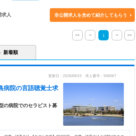
中心に医療と保健・福祉の総合的にその地域の方々への貢献に力を入れて
病院は療養、回復期リハビリテーションの病棟を所有しており、合計238
開求人
非公開求人を含めて紹介してもらう
ります。それにより残業も少ないためプライベートを充実させたい方や子
が出来る環境が整っております。また託児所も完備しており、半日で預け
<<
<
>
>>
1
新着順
更新日：2026/06/15 求人番号：506067
島病院
の言語聴覚士求
型の病院でのセラピスト募