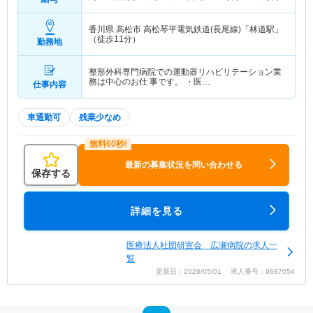
香川県 高松市
高松琴平電気鉄道(長尾線)「林道駅」
（徒歩11分）
勤務地
整形外科専門病院での運動器リハビリテーション業
務は中心のお仕 事です。 ・医…
仕事内容
車通勤可
残業少なめ
最新の募集状況を問い合わせる
保存する
詳細を見る
医療法人社団研宣会 広瀬病院の求人一
覧
更新日：2026/05/01 求人番号：9687054