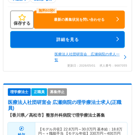
最新の募集状況を問い合わせる
保存する
詳細を見る
医療法人社団研宣会 広瀬病院の求人一
覧
更新日：2026/05/01 求人番号：9687055
理学療法士
正職員
募集停止
医療法人社団研宣会 広瀬病院
の理学療法士求人(正職
員)
【香川県／高松市】整形外科病院で理学療法士募集
【モデル月収】
22.8
万円～
30.0
万円
基本給：18.8万
円～＋職能手当 【モデル年収】
330
万円～
400
万円
給与