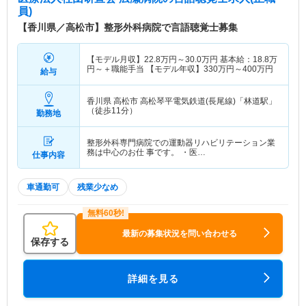
五十肩、 肩こり、リウマチ、スポーツ障害など、
員)
あらゆる 整形外科 疾患に対応しています。また、
【香川県／高松市】整形外科病院で言語聴覚士募集
スポーツ整形やリウマチ、関節外科をはじめとする
専門分野について、初期治療から手術、リハビリテ
ーション、社会復帰に至るまで一貫した高度な医療
【モデル月収】
22.8
万円～
30.0
万円
基本給：18.8万
円～＋職能手当 【モデル年収】
330
万円～
400
万円
給与
を提供できる態勢を整えています。 MRI、超音波検
査、関節鏡、無菌手術室などハード面の充実もさる
ことながら、医療スタッフの専門的な技術と経験、
香川県 高松市
高松琴平電気鉄道(長尾線)「林道駅」
（徒歩11分）
心のこもったケアが同院の誇りです。 また、メデ
勤務地
ィカルフィットネスも運営しており、ケガをする前
の予防にも力をいれております！急性期の整形外科
整形外科専門病院での運動器リハビリテーション業
務は中心のお仕 事です。 ・医…
～回復過程まで学びたい方にはピッタリの環境で
仕事内容
す！
車通勤可
残業少なめ
最新の募集状況を問い合わせる
保存する
詳細を見る