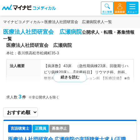
マイナビコメディカル
医療法人社団研宣会 広瀬病院求人一覧
医療法人社団研宣会 広瀬病院
公開求人・転職・募集情報
一覧
医療法人社団研宣会 広瀬病院
本社：香川県高松市松縄町35-3
法人概要
【病床数】 43床 （急性期病棟23床、回復期リハ
ビリ病棟20床） 【診療科目】 リウマチ科、外科、
整形外科、リハビリテーション科 【医療設備】 ■食
堂 ■MRI ■骨塩定量検査 ■無菌手術室（クリーンル
ーム） ■電子カルテ ■プール MRI、骨塩定量検査、
3
求人数
件
無菌手術室、電子カルテ完備 【事業所】 香川県高
※非公開求人を除く
松市松縄町35-3
病院情報補足
電子カルテ導入済み、オーダリングシステム導入済
み
言語聴覚士
正職員
募集停止
特色
同院では、外傷・骨折のほか、腰痛、膝の痛み、
医療法人社団研宣会 広瀬病院
の言語聴覚士求人(正職