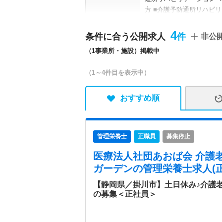
方 ■介護予防通所リハビリ
ョン／短期入所療養介護／
保健施設
4
条件に合う公開求人
非公
（1事業所・施設）掲載中
特色
遠州灘から北へ1.2㎞、
力を入れ、ご利用者が楽し
（1～4件目を表示中）
おすすめ順
管理栄養士
正職員
募集停止
医療法人社団あおば会 介護
ガーデン
の管理栄養士求人(正
【静岡県／掛川市】土日休み♪介護
の募集＜正社員＞