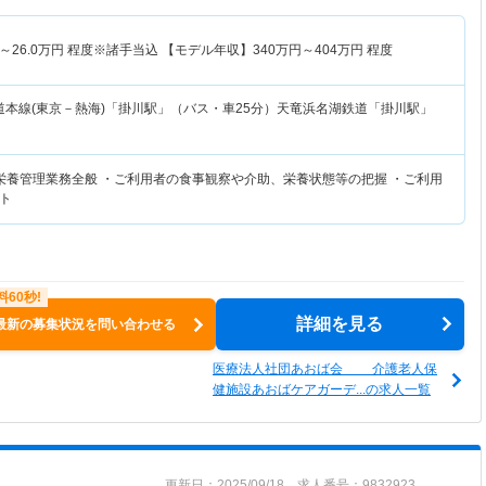
～
26.0
万円
程度※諸手当込 【モデル年収】
340
万円～
404
万円
程度
道本線(東京－熱海)「掛川駅」（バス・車25分）天竜浜名湖鉄道「掛川駅」
栄養管理業務全般 ・ご利用者の食事観察や介助、栄養状態等の把握 ・ご利用
ト
詳細を見る
最新の募集状況を問い合わせる
医療法人社団あおば会 介護老人保
健施設あおばケアガーデ...の求人一覧
更新日：2025/09/18 求人番号：9832923