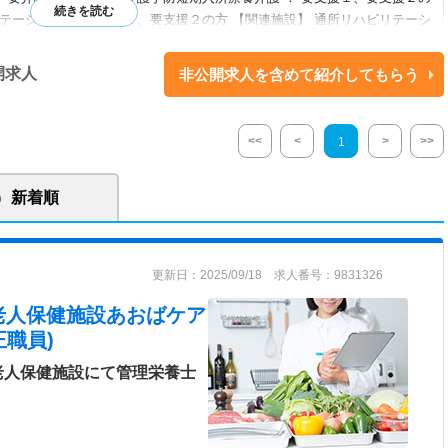
テーション ： 要支援１、要支援２の方 【関連施設】 通所リハビリテーシ
介護予防通所リハビリテーション／介護予防短期入所療養介護／介護老人
開求人
非公開求人を含めて紹介してもらう
掛川市の南部に位置する介護老人保健施設です。 レクリエーションや行事に
んでいただける施設づくりを心掛けていらっしゃいます。
<<
<
>
>>
1
新着順
更新日：2025/09/18 求人番号：9831326
老人保健施設あおばケア
職員)
老人保健施設にて管理栄養士