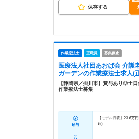
保存する
作業療法士
正職員
募集停止
医療法人社団あおば会 介護
ガーデン
の作業療法士求人(正
【静岡県／掛川市】賞与あり◎土日
作業療法士募集
【モデル月収】
23.6
万円
込)
給与