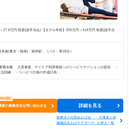
～
27.6
万円
程度(諸手当込) 【モデル年収】
355
万円～
419
万円
程度(諸手当
道本線(東京－熱海)「袋井駅」（バス・車26分）
法業務全般 入居者様、デイケア利用者様へのリハビリテーションの提供 ・
生活訓練 ・リハビリ計画の作成計画…
詳細を見る
最新の募集状況を問い合わせる
医療法人社団あおば会 介護老人保
健施設あおばケアガーデ...の求人一覧