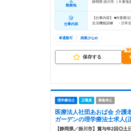
静岡県 掛川市
ＪＲ東海
勤務地
【仕事内容】 ■作業療
生活機能訓練 ・日常
仕事内容
車通勤可
残業少なめ
保存する
理学療法士
正職員
募集停止
医療法人社団あおば会 介護
ガーデン
の理学療法士求人(正
【静岡県／掛川市】賞与年2回◎土