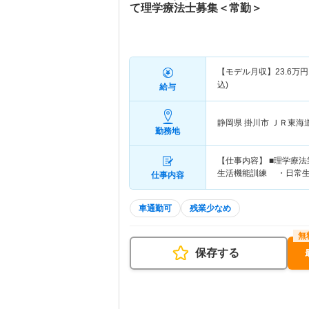
て理学療法士募集＜常勤＞
【モデル月収】
23.6
万円
込)
給与
静岡県 掛川市
ＪＲ東海
勤務地
【仕事内容】 ■理学療
生活機能訓練 ・日常
仕事内容
車通勤可
残業少なめ
保存する