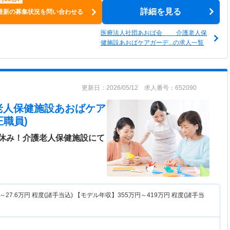
詳細を見る
最新の募集状況を問い合わせる
医療法人社団あおば会 介護老人保
健施設あおばケアガーデ...の求人一覧
更新日：2026/05/12 求人番号：652090
老人保健施設あおばケア
職員)
休み！介護老人保健施設にて
～
27.6
万円
程度(諸手当込) 【モデル年収】
355
万円～
419
万円
程度(諸手当