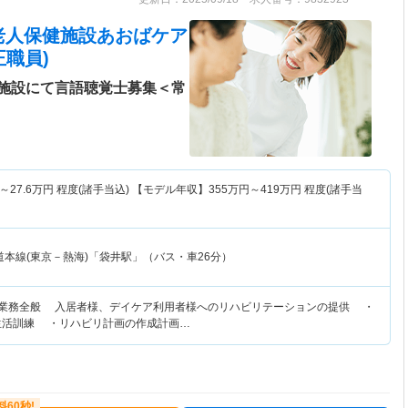
老人保健施設あおばケア
職員)
施設にて言語聴覚士募集＜常
～
27.6
万円
程度(諸手当込) 【モデル年収】
355
万円～
419
万円
程度(諸手当
道本線(東京－熱海)「袋井駅」（バス・車26分）
リ業務全般 入居者様、デイケア利用者様へのリハビリテーションの提供 ・
生活訓練 ・リハビリ計画の作成計画…