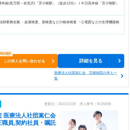
蘭本線(長万部－岩見沢)「苫小牧駅」（徒歩12分）ＪＲ日高本線「苫小牧駅」
査技師業務全般 ・血液検査、尿検査などの検体検査 ・心電図などの生理機能検
詳細を見る
この求人を問い合わせる
医療法人社団嵩仁会 苫都病院の求人一
覧
更新日：2021/12/28 求人番号：9135656
院 医療法人社団嵩仁会
正職員,契約社員・嘱託