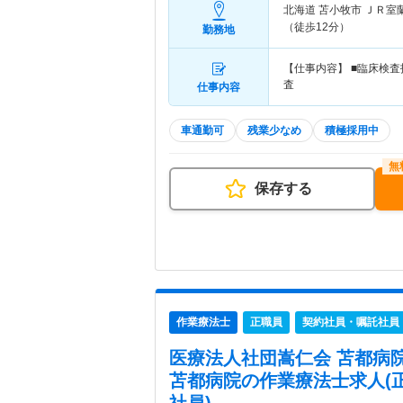
北海道 苫小牧市
ＪＲ室
（徒歩12分）
勤務地
【仕事内容】 ■臨床検
査
仕事内容
車通勤可
残業少なめ
積極採用中
保存する
作業療法士
正職員
契約社員・嘱託社員
医療法人社団嵩仁会 苫都病
苫都病院
の作業療法士求人(