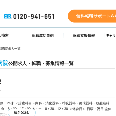
0120-941-651
無料転職サポートを
ド
求人検索
転職成功事例
転職支
都病院求人一覧
病院
公開求人・転職・募集情報一覧
院
号
医療 24床 ＜診療科目＞内科・消化器科・呼吸器科・循環器科・放射線科
 8：30～17：00 木・土 8：30～12：30 ＜休診日＞ 日曜・祝日 盆休
/29～1/4）