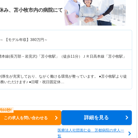
休み、苫小牧市内の病院にて
～
【モデル年収】
380
万円～
蘭本線(長万部－岩見沢)「苫小牧駅」（徒歩11分）ＪＲ日高本線「苫小牧駅」
利厚生が充実しており、ながく働ける環境が整っています。 ●苫小牧駅より徒
務いただけます♪ ●日曜・祝日固定休…
詳細を見る
この求人を問い合わせる
医療法人社団嵩仁会 苫都病院の求人一
覧