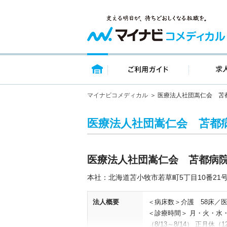
トップページ
ご利用ガイ
マイナビコメディカル
医療法人社団嵩仁会 苫
医療法人社団嵩仁会 苫都
医療法人社団嵩仁会 苫都病
本社：北海道苫小牧市若草町5丁目10番21
法人概要
＜病床数＞介護 58床／
＜診療時間＞ 月・火・水・金
（8/13～8/14） 正月休（12