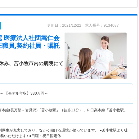
更新日：2021/12/22 求人番号：9134087
院 医療法人社団嵩仁会
正職員,契約社員・嘱託
休み、苫小牧市内の病院にて
～
【モデル年収】
380
万円～
蘭本線(長万部－岩見沢)「苫小牧駅」（徒歩11分）ＪＲ日高本線「苫小牧駅」
利厚生が充実しており、ながく働ける環境が整っています。 ●苫小牧駅より徒
務いただけます♪ ●日曜・祝日固定休…