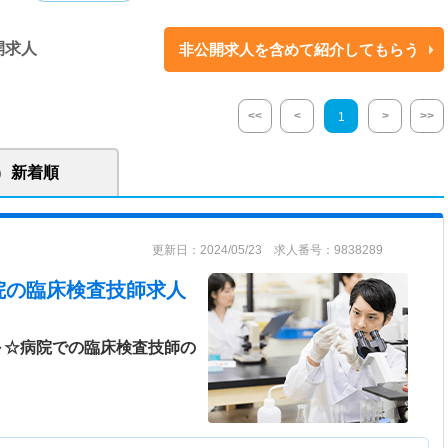
、「介護型病床」58床を有する病院です。 介護病床は要介護1～5の方を対
開求人
非公開求人を含めて紹介してもらう
の看護スタッフと、4人1人の介護補助者が対応し、医療病床は入院患者4人
4人に1人の看護補助者が対応しています。「床ずれ」などを起こさない手
。
<<
<
>
>>
1
新着順
更新日：2024/05/23 求人番号：9838289
院
の臨床検査技師求人
円～☆病院での臨床検査技師の