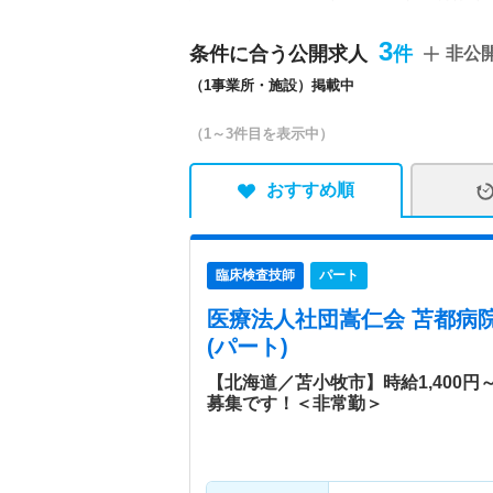
特色
「医療療養型病床」24床
3
条件に合う公開求人
非公
象に、入院患者6人に1人
（1事業所・施設）掲載中
に1人の看護スタッフと、
厚い介護を実施しています
（1～3件目を表示中）
おすすめ順
臨床検査技師
パート
医療法人社団嵩仁会 苫都病
(パート)
【北海道／苫小牧市】時給1,400
募集です！＜非常勤＞