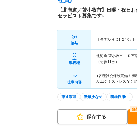
社員)
【北海道／苫小牧市】日曜・祝日お
セラピスト募集です♪
【モデル月収】
27.0
万円
給与
北海道 苫小牧市
ＪＲ室
（徒歩11分）
勤務地
●各種社会保険完備！福
歩11分！ストレスなく勤
仕事内容
車通勤可
残業少なめ
積極採用中
保存する