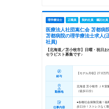
理学療法士
正職員
契約社員・嘱託社員
医療法人社団嵩仁会 苫都病
苫都病院
の理学療法士求人(
社員)
【北海道／苫小牧市】日曜・祝日お
セラピスト募集です♪
【モデル月収】
27.0
万円
給与
北海道 苫小牧市
ＪＲ室
（徒歩11分）
勤務地
●各種社会保険完備！福
歩11分！ストレスなく勤
仕事内容