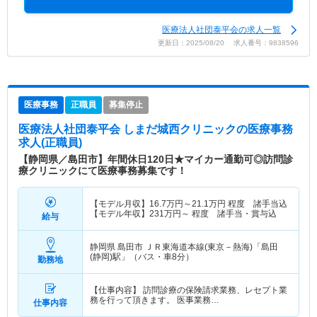
医療法人社団泰平会の求人一覧
更新日：2025/08/20 求人番号：9838596
医療事務
正職員
募集停止
医療法人社団泰平会 しまだ城西クリニック
の医療事務
求人(正職員)
【静岡県／島田市】年間休日120日★マイカー通勤可◎訪問診
療クリニックにて医療事務募集です！
【モデル月収】
16.7
万円～
21.1
万円
程度 諸手当込
【モデル年収】
231
万円～
程度 諸手当・賞与込
給与
静岡県 島田市
ＪＲ東海道本線(東京－熱海)「島田
(静岡)駅」（バス・車8分）
勤務地
【仕事内容】 訪問診療の保険請求業務、レセプト業
務を行って頂きます。 医事業務…
仕事内容