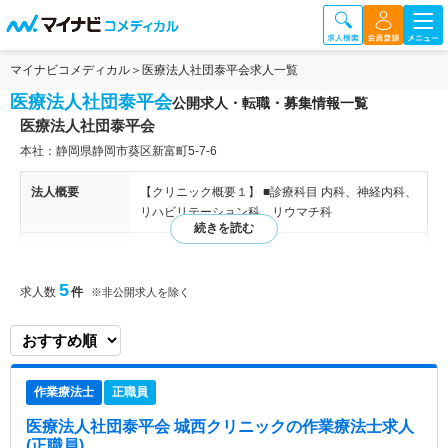
マイナビコメディカル
医療法人社団泰平会求人一覧
医療法人社団泰平会
公開求人・転職・募集情報一覧
医療法人社団泰平会
本社：静岡県静岡市葵区新富町5-7-6
法人概要
【クリニック概要１】 ■診療科目 内科、神経内科、
リハビリテーション科、リウマチ科
病院情報補足
電子カルテ導入済み
5
求人数
件
※非公開求人を除く
特色
【外来診療】 ●主に神経内科医・脳神経外科医が診
察を行い、頭痛といった日常的に起こりがちな病気
から、パーキンソン病のような神経難病まで、専門
医が診療を実施いたします。原因を調べる検査機器
もございます。 【訪問診療】 ●通院困難な患者さん
作業療法士
正職員
のご自宅に伺い、ご自宅で診療を実施。外来を受診
中の方でも、通院するのが大変になってきた場合な
医療法人社団泰平会 城西クリニック
の作業療法士求人
どは訪問診療に切り替えられます。 【介護部門】 ●
(正職員)