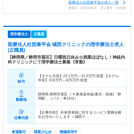
医療法人社団泰平会の求人一覧
更新日：2025/08/25 求人番号：527983
理学療法士
正職員
医療法人社団泰平会 城西クリニック
の理学療法士求人
(正職員)
【静岡県／静岡市葵区】日曜祝日休み☆残業ほぼなし！神経内
科クリニックにて理学療法士募集《常勤》
【モデル月収】
23.1
万円～
31.0
万円
程度 【モデル
年収】
318
万円～
425
万円
程度
給与
静岡県 静岡市葵区
ＪＲ東海道本線(東京－熱海)「静
岡駅」（バス・車10分）
勤務地
【仕事内容】 外来患者様に対するリハビリ業務全般
をお任せいたします ＜城西ク…
仕事内容
車通勤可
残業少なめ
積極採用中