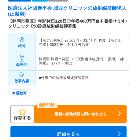
医療法人社団泰平会 城西クリニック
の放射線技師求人
(正職員)
【静岡市葵区】年間休日120日◎年収400万円台も目指せます♪
クリニックでの診療放射線技師募集
【モデル月収】
27.6
万円～
33.7
万円
程度 【モデル
年収】
352
万円～
461
万円
程度
給与
静岡県 静岡市葵区
ＪＲ東海道本線(東京－熱海)「静
岡駅」（バス・車5分）
勤務地
■外来での診療放射線技師業務
仕事内容
車通勤可
最新の募集状況を問い合わせる
保存する
詳細を見る