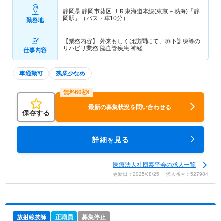
静岡県 静岡市葵区
ＪＲ東海道本線(東京－熱海)「静
岡駅」（バス・車10分）
勤務地
【業務内容】 外来もしくは訪問にて、嚥下訓練等の
リハビリ業務 脳血管疾患:神経…
仕事内容
車通勤可
残業少なめ
最新の募集状況を問い合わせる
保存する
詳細を見る
医療法人社団泰平会の求人一覧
更新日：2025/08/25 求人番号：527984
放射線技師
正職員
募集停止