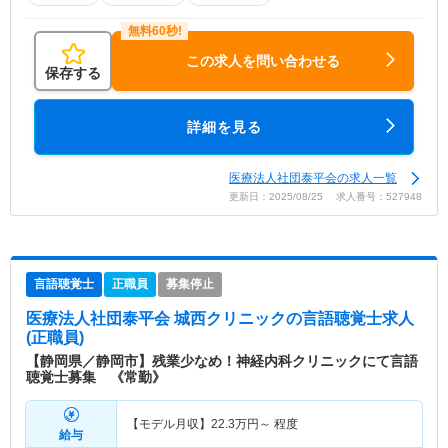
この求人を問い合わせる
保存する
詳細を見る
医療法人社団泰平会の求人一覧
更新日：2025/08/25 求人番号：527948
言語聴覚士
正職員
募集停止
医療法人社団泰平会 城西クリニック
の言語聴覚士求人
(正職員)
【静岡県／静岡市】残業少なめ！神経内科クリニックにて言語
聴覚士募集 《常勤》
【モデル月収】
22.3
万円～
程度
給与