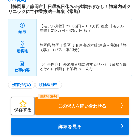
通所リハビリテーション、訪問リハビリテーショ
【静岡県／静岡市】日曜祝日休み☆残業ほぼなし！神経内科ク
ン、居宅介護支援事業所、訪問介護、訪問栄養指導
リニックにて作業療法士募集《常勤》
【モデル月収】
23.1
万円～
31.0
万円
程度 【モデル
年収】
318
万円～
425
万円
程度
給与
静岡県 静岡市葵区
ＪＲ東海道本線(東京－熱海)「静
岡駅」（バス・車10分）
勤務地
【仕事内容】 外来患者様に対するリハビリ業務全般
とそれに付随する業務 ＜こんな…
仕事内容
残業少なめ
積極採用中
この求人を問い合わせる
保存する
詳細を見る