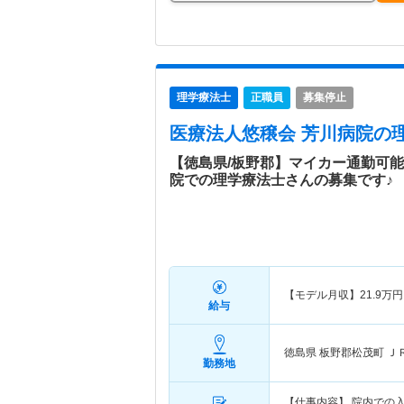
理学療法士
正職員
募集停止
医療法人悠穣会 芳川病院
の
【徳島県/板野郡】マイカー通勤可
院での理学療法士さんの募集です♪
【モデル月収】
21.9
万円
給与
徳島県 板野郡松茂町
Ｊ
勤務地
【仕事内容】 院内での入