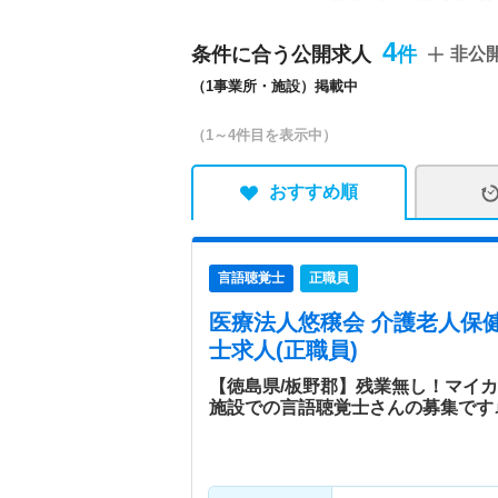
ープホーム えんじゅ／サ
4
条件に合う公開求人
非公
特色
地域に根差した施設を運営
（1事業所・施設）掲載中
人です。利用者の尊厳を尊
（1～4件目を表示中）
おすすめ順
言語聴覚士
正職員
医療法人悠穣会 介護老人保健
士求人(正職員)
【徳島県/板野郡】残業無し！マイ
施設での言語聴覚士さんの募集です