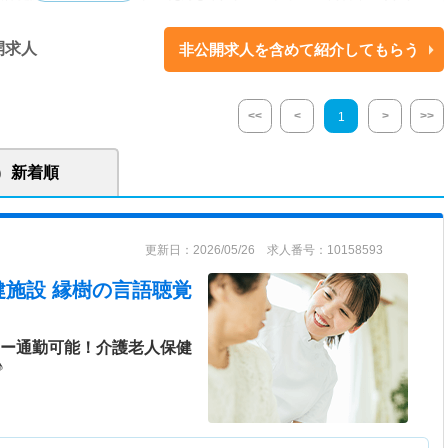
ービス付き高齢者向け住宅 福有えんじゅ／事業所内保育施設 わかば保育所
開求人
非公開求人を含めて紹介してもらう
し、高い質で安心していただけるサービスを提供できるよう努めている法
重し、自立した生活が送られるようサポートを行っております。
<<
<
>
>>
1
新着順
更新日：2026/05/26 求人番号：10158593
施設 縁樹
の言語聴覚
カー通勤可能！介護老人保健
♪