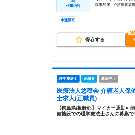
病床29床、介護療養病床
仕事内容
車通勤可
保存する
理学療法士
正職員
募集停止
医療法人悠穣会 介護老人保健
士求人(正職員)
【徳島県/板野郡】マイカー通勤可
健施設での理学療法士さんの募集で