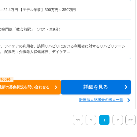
～
22.4
万円
【モデル年収】
300
万円～
350
万円
Ｒ鳴門線「教会前駅」（バス・車9分）
者、デイケアの利用者、訪問リハビリにおける利用者に対するリハビリテーシ
。 配属先：介護老人保健施設、デイケア…
詳細を見る
最新の募集状況を問い合わせる
医療法人悠穣会の求人一覧
<<
<
>
>>
1