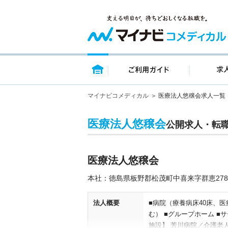
トップページ
ご利用ガイ
マイナビコメディカル
医療法人悠穣会求人一覧
医療法人悠穣会
公開求人・転
医療法人悠穣会
本社：徳島県板野郡松茂町中喜来字群恵278
法人概要
■病院（療養病床40床、
む） ■グループホーム ■
施設】 芳川病院／介護老