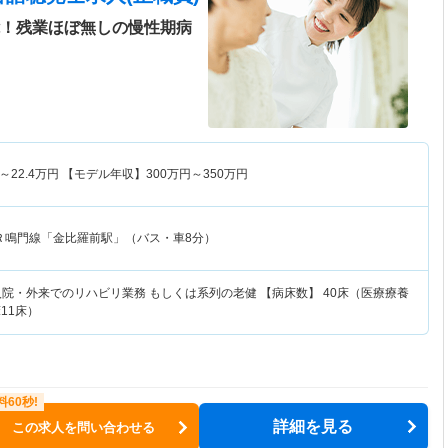
能！残業ほぼ無しの慢性期病
～
22.4
万円
【モデル年収】
300
万円～
350
万円
Ｒ鳴門線「金比羅前駅」（バス・車8分）
院・外来でのリハビリ業務 もしくは系列の老健 【病床数】 40床（医療療養
11床）
詳細を見る
この求人を問い合わせる