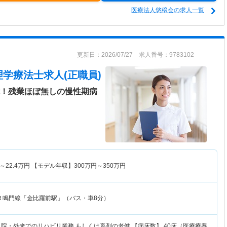
医療法人悠穣会の求人一覧
更新日：2026/07/27 求人番号：9783102
理学療法士求人(正職員)
能！残業ほぼ無しの慢性期病
～
22.4
万円
【モデル年収】
300
万円～
350
万円
Ｒ鳴門線「金比羅前駅」（バス・車8分）
院・外来でのリハビリ業務 もしくは系列の老健 【病床数】 40床（医療療養