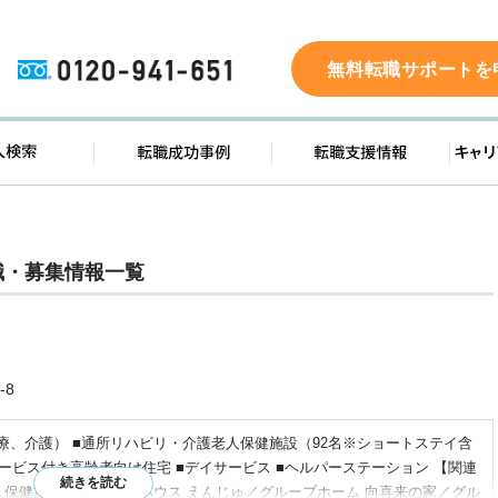
0120-941-651
無料転職サポートを
ド
求人検索
転職成功事例
転職支
職・募集情報一覧
-8
医療、介護） ■通所リハビリ・介護老人保健施設（92名※ショートステイ含
サービス付き高齢者向け住宅 ■デイサービス ■ヘルパーステーション 【関連
人保健施設 緑樹／ケアハウス えんじゅ／グループホーム 向喜来の家／グル