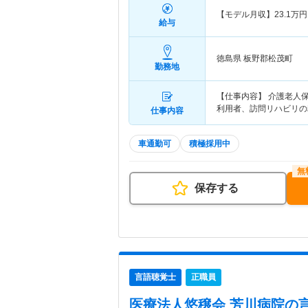
【モデル月収】
23.1
万円
給与
徳島県 板野郡松茂町
勤務地
【仕事内容】 介護老人
利用者、訪問リハビリの
仕事内容
車通勤可
積極採用中
保存する
言語聴覚士
正職員
医療法人悠穣会 芳川病院
の