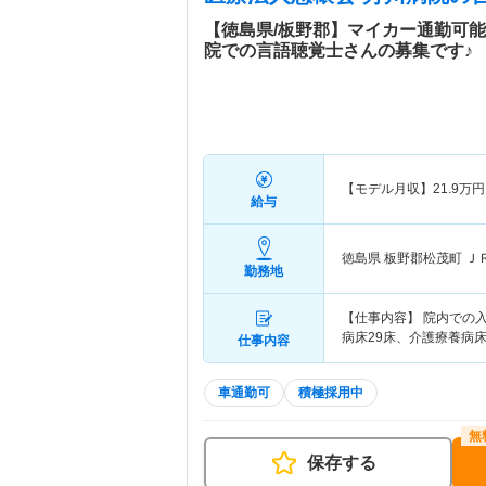
【徳島県/板野郡】マイカー通勤可
院での言語聴覚士さんの募集です♪
【モデル月収】
21.9
万円
給与
徳島県 板野郡松茂町
Ｊ
勤務地
【仕事内容】 院内での入
病床29床、介護療養病床
仕事内容
車通勤可
積極採用中
保存する