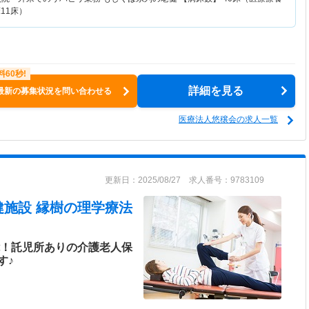
11床）
詳細を見る
最新の募集状況を問い合わせる
医療法人悠穣会の求人一覧
更新日：2025/08/27 求人番号：9783109
施設 縁樹
の理学療法
能！託児所ありの介護老人保
す♪