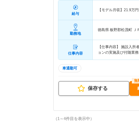
【モデル月収】
21.9
万円
給与
徳島県 板野郡松茂町
Ｊ
勤務地
【仕事内容】 施設入所
ョンの実施及び付随業務
仕事内容
車通勤可
保存する
（1～4件目を表示中）