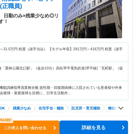
(正職員)
 日勤のみ×残業少なめ◎リ
す！
～
31.0
万円
程度（諸手当込） 【モデル年収】
291
万円～
416
万円
程度（諸手
線「栗林公園北口駅」（徒歩10分）高松琴平電気鉄道(琴平線)「瓦町駅」（徒
て機能訓練指導員業務全般 急性期・回復期病棟に入院されている患者様や外来
会復帰・家庭復帰を目標に、日常生活動作…
OK
残業少なめ
住宅手当・補助
託児所・育児補助
積極採用中
詳細を見る
この求人を問い合わせる