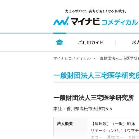
トップページ
ご利用ガイ
マイナビコメディカル
一般財団法人三宅医学研
一般財団法人三宅医学研究
一般財団法人三宅医学研究所
本社：香川県高松市天神前5‐5
法人概要
【病床数】（一般）61床 
リテーション科／リウマチ
エコー、3Dエコー、Ｘ線