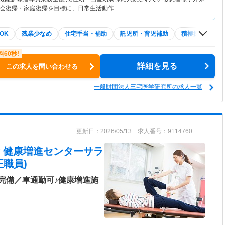
会復帰・家庭復帰を目標に、日常生活動作…
OK
残業少なめ
住宅手当・補助
託児所・育児補助
積極採用中
詳細を見る
この求人を問い合わせる
一般財団法人三宅医学研究所の求人一覧
更新日：2026/05/13 求人番号：9114760
 健康増進センターサラ
職員)
完備／車通勤可♪健康増進施