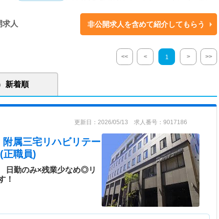
術用顕微鏡、マイクロサージャリー 【平均患者数】外来54人/日(H.22.4-
(H.22.4-H.23.3月) 【平均在院日数】一般21日(H.22.4-H.23.3月) 【関連施
開求人
非公開求人を含めて紹介してもらう
リ（デイケアサービス）、訪問看護、訪問診療、訪問リハビリ、介護支援、
<<
<
>
>>
1
ダリングシステム導入済み
れるよう、質の高い医療を提供し、地域の健康維持や疾病予防に努めてい
新着順
通じて、地域の方が安心して生活できるようサポートを行っております。
更新日：2026/05/13 求人番号：9017186
 附属三宅リハビリテー
(正職員)
 日勤のみ×残業少なめ◎リ
す！