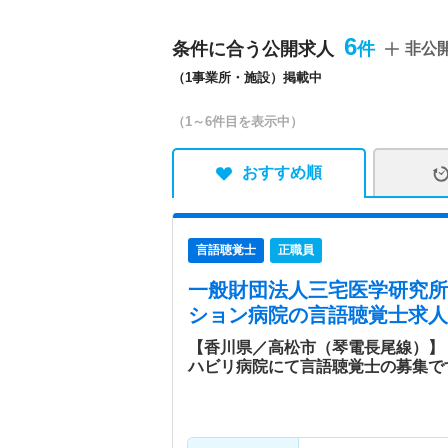
除細動器、レーザーメス、手
H.23.3月)・入院47.9人/日
6
条件に合う公開求人
非公
設】 ドック、通所リハビ
（1事業所・施設）掲載中
診療所
（1～6件目を表示中）
病院情報補足
電子カルテ導入済み、オー
特色
患者さまが快適な生活を送
おすすめ順
る法人です。医療・福祉を
言語聴覚士
正職員
一般財団法人三宅医学研究所
ション病院
の言語聴覚士求人
【香川県／高松市（琴電長尾線）】
ハビリ病院にて言語聴覚士の募集で