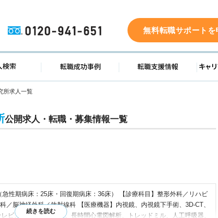
0120-941-651
無料転職サポートを
ド
求人検索
転職成功事例
転職支
究所求人一覧
所
公開求人・転職・募集情報一覧
（急性期病床：25床・回復期病床：36床） 【診療科目】整形外科／リハビ
科／脳神経外科／放射線科 【医療機器】内視鏡、内視鏡下手術、3D-CT、
テレビ、ホルター心電計、長時間心電図解析、トレッドミル、人工呼吸器、