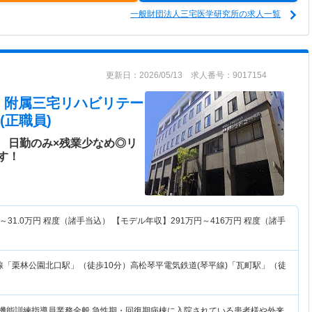
一般財団法人三宅医学研究所の求人一覧
更新日：2026/05/13 求人番号：9017154
 附属三宅リハビリテー
(正職員)
 日勤のみ×残業少なめ◎リ
す！
～
31.0
万円
程度（諸手当込） 【モデル年収】
291
万円～
416
万円
程度（諸手
線「栗林公園北口駅」（徒歩10分）高松琴平電気鉄道(琴平線)「瓦町駅」（徒
て機能訓練指導員業務全般 急性期・回復期病棟に入院されている患者様や外来