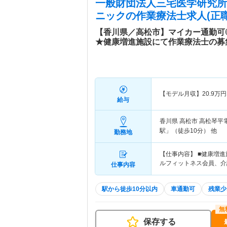
一般財団法人三宅医学研究所
ニック
の作業療法士求人(正職
【香川県／高松市】マイカー通勤可
★健康増進施設にて作業療法士の募
【モデル月収】
20.9
万円
給与
香川県 高松市
高松琴平電
駅」（徒歩10分） 他
勤務地
【仕事内容】 ■健康増
ルフィットネス会員、介
仕事内容
駅から徒歩10分以内
車通勤可
残業少
保存する