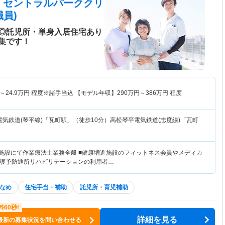
 セントラルパーククリ
員)
◎託児所・単身入居住宅あり
集です！
～
24.9
万円
程度※諸手当込 【モデル年収】
290
万円～
386
万円
程度
気鉄道(琴平線)「瓦町駅」（徒歩10分）高松琴平電気鉄道(志度線)「瓦町
進施設にて作業療法士業務全般 ■健康増進施設のフィットネス会員やメディカ
護予防通所リハビリテーションの利用者…
なめ
住宅手当・補助
託児所・育児補助
詳細を見る
最新の募集状況を問い合わせる