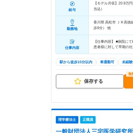
【モデル月収】
20.9
万円
当込）
給与
香川県 高松市
ＪＲ高徳
歩9分） 他
勤務地
【仕事内容】 ■病院に
患者様に対して早期の社
仕事内容
駅から徒歩10分以内
車通勤可
未経験
保存する
理学療法士
正職員
一般財団法人三宅医学研究所