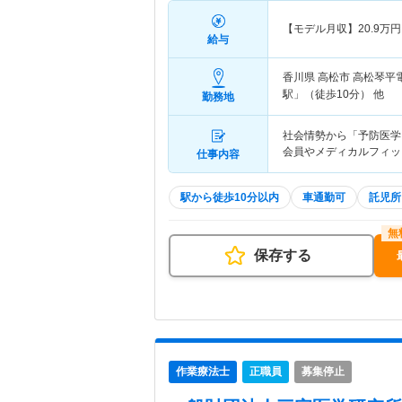
【モデル月収】
20.9
万円
給与
香川県 高松市
高松琴平電
駅」（徒歩10分） 他
勤務地
社会情勢から「予防医学
会員やメディカルフィッ
仕事内容
駅から徒歩10分以内
車通勤可
託児所
保存する
作業療法士
正職員
募集停止