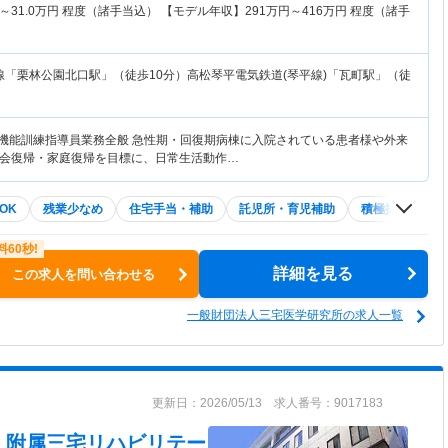
～
31.0
万円
程度（諸手当込） 【モデル年収】
291
万円～
416
万円
程度（諸手
線「栗林公園北口駅」（徒歩10分）高松琴平電気鉄道(琴平線)「瓦町駅」（徒
て機能訓練指導員業務全般 急性期・回復期病棟に入院されている患者様や外来
会復帰・家庭復帰を目標に、日常生活動作…
OK
残業少なめ
住宅手当・補助
託児所・育児補助
積極採用中
詳細を見る
この求人を問い合わせる
一般財団法人三宅医学研究所の求人一覧
更新日：2026/05/13 求人番号：9017183
 附属三宅リハビリテー