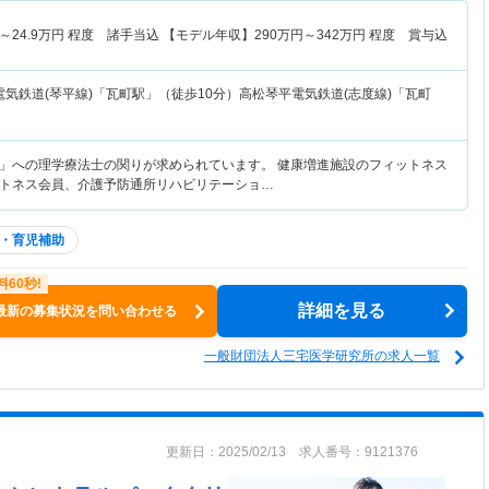
～
24.9
万円
程度 諸手当込 【モデル年収】
290
万円～
342
万円
程度 賞与込
気鉄道(琴平線)「瓦町駅」（徒歩10分）高松琴平電気鉄道(志度線)「瓦町
」への理学療法士の関りが求められています。 健康増進施設のフィットネス
トネス会員、介護予防通所リハビリテーショ…
・育児補助
詳細を見る
最新の募集状況を問い合わせる
一般財団法人三宅医学研究所の求人一覧
更新日：2025/02/13 求人番号：9121376