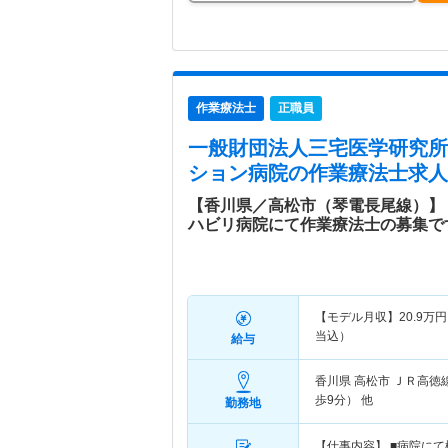
作業療法士
正職員
一般財団法人三宅医学研究所
ション病院
の作業療法士求人
【香川県／高松市（琴電長尾線）】
ハビリ病院にて作業療法士の募集で
【モデル月収】
20.9
万円
当込）
給与
香川県 高松市
ＪＲ高徳
歩9分） 他
勤務地
【仕事内容】 ■病院に