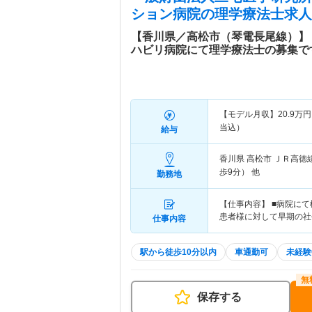
ション病院
の理学療法士求人
【香川県／高松市（琴電長尾線）】
ハビリ病院にて理学療法士の募集で
【モデル月収】
20.9
万円
当込）
給与
香川県 高松市
ＪＲ高徳
歩9分） 他
勤務地
【仕事内容】 ■病院に
患者様に対して早期の社
仕事内容
駅から徒歩10分以内
車通勤可
未経験
保存する