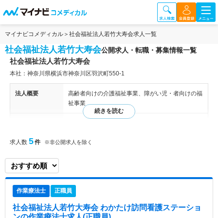
マイナビコメディカル
社会福祉法人若竹大寿会求人一覧
社会福祉法人若竹大寿会
公開求人・転職・募集情報一覧
社会福祉法人若竹大寿会
本社：神奈川県横浜市神奈川区羽沢町550-1
法人概要
高齢者向けの介護福祉事業、障がい児・者向けの福
祉事業
特色
町田市と横浜市の堺にある横浜市青葉区奈良の住宅
地に接した1万5千坪の敷地内に、介護老人福祉施
5
求人数
件
※非公開求人を除く
設「わかたけ青葉」、サービス付き高齢者向け住宅
「わかたけの杜」と並んで建っています介護老人保
健施設です。病院から自宅までの橋渡しとしてリハ
ビリテーションを主体としたサービスを提供してお
ります。 青葉区奈良地区にある希少な介護老人保
作業療法士
正職員
健施設でもありますので、地域に根ざした施設とい
うのも特徴です。
社会福祉法人若竹大寿会 わかたけ訪問看護ステーショ
ン
の作業療法士求人(正職員)