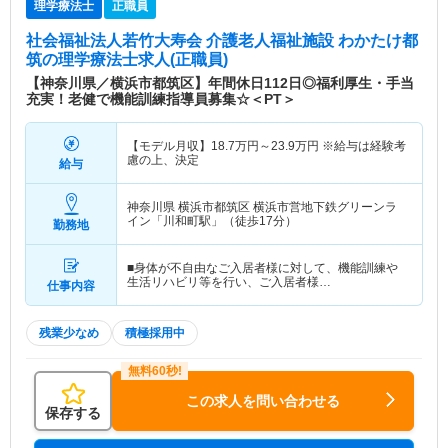
理学療法士
正職員
社会福祉法人若竹大寿会 介護老人福祉施設 わかたけ都
筑
の理学療法士求人(正職員)
【神奈川県／横浜市都筑区】年間休日112日◎福利厚生・手当
充実！老健で機能訓練指導員募集☆＜PT＞
【モデル月収】
18.7
万円～
23.9
万円
※給与は経験考
慮の上、決定
給与
神奈川県 横浜市都筑区
横浜市営地下鉄グリーンラ
イン「川和町駅」（徒歩17分）
勤務地
■身体が不自由なご入居者様に対して、機能訓練や
生活リハビリ等を行い、ご入居者様…
仕事内容
残業少なめ
積極採用中
この求人を問い合わせる
保存する