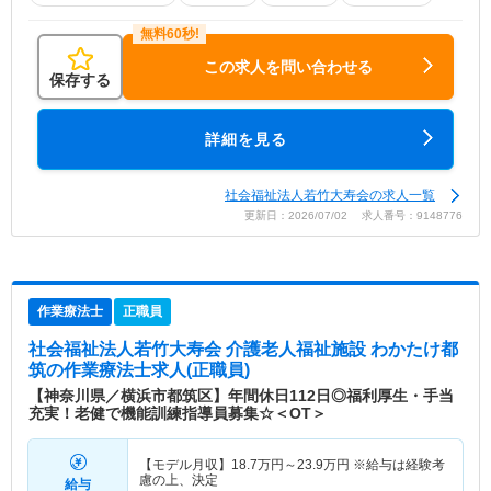
この求人を問い合わせる
保存する
詳細を見る
社会福祉法人若竹大寿会の求人一覧
更新日：2026/07/02 求人番号：9148776
作業療法士
正職員
社会福祉法人若竹大寿会 介護老人福祉施設 わかたけ都
筑
の作業療法士求人(正職員)
【神奈川県／横浜市都筑区】年間休日112日◎福利厚生・手当
充実！老健で機能訓練指導員募集☆＜OT＞
【モデル月収】
18.7
万円～
23.9
万円
※給与は経験考
慮の上、決定
給与