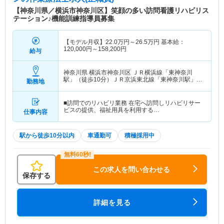
【神奈川県／横浜市神奈川区】笑顔の多い訪問看護リハビリス
テーション♪機能訓練指導員募集
【モデル月収】
22.0
万円～
26.5
万円
基本給：
120,000円～158,200円
給与
神奈川県 横浜市神奈川区
ＪＲ横浜線「東神奈川
駅」（徒歩10分）ＪＲ京浜東北線「東神奈川駅」
勤務地
（徒歩10分） 他
■訪問でのリハビリ業務 在宅へ訪問しリハビリサー
ビスの提供、福祉用具を利用する…
仕事内容
駅から徒歩10分以内
車通勤可
積極採用中
この求人を問い合わせる
保存する
詳細を見る