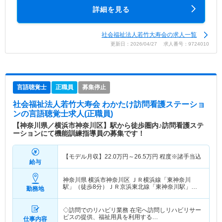
詳細を見る
社会福祉法人若竹大寿会の求人一覧
更新日：2026/04/27 求人番号：9724010
言語聴覚士
正職員
募集停止
社会福祉法人若竹大寿会 わかたけ訪問看護ステーショ
ン
の言語聴覚士求人(正職員)
【神奈川県／横浜市神奈川区】駅から徒歩圏内♪訪問看護ステ
ーションにて機能訓練指導員の募集です！
【モデル月収】
22.0
万円～
26.5
万円
程度※諸手当込
給与
神奈川県 横浜市神奈川区
ＪＲ横浜線「東神奈川
駅」（徒歩8分）ＪＲ京浜東北線「東神奈川駅」
勤務地
（徒歩8分） 他
◇訪問でのリハビリ業務 在宅へ訪問しリハビリサー
ビスの提供、福祉用具を利用する…
仕事内容