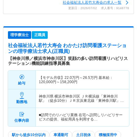
社会福祉法人若竹大寿会の求人一覧
更新日：2026/07/02 求人番号：9148778
理学療法士
正職員
社会福祉法人若竹大寿会 わかたけ訪問看護ステーショ
ン
の理学療法士求人(正職員)
【神奈川県／横浜市神奈川区】笑顔の多い訪問看護リハビリス
テーション♪機能訓練指導員募集
【モデル月収】
22.0
万円～
26.5
万円
基本給：
120,000円～158,200円
給与
神奈川県 横浜市神奈川区
ＪＲ横浜線「東神奈川
駅」（徒歩10分）ＪＲ京浜東北線「東神奈川駅」
勤務地
（徒歩10分） 他
■訪問でのリハビリ業務 在宅へ訪問しリハビリサー
ビスの提供、福祉用具を利用する…
仕事内容
駅から徒歩10分以内
車通勤可
土日祝休
積極採用中