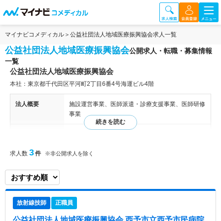
マイナビコメディカル
公益社団法人地域医療振興協会求人一覧
公益社団法人地域医療振興協会
公開求人・転職・募集情報
一覧
公益社団法人地域医療振興協会
本社：東京都千代田区平河町2丁目6番4号海運ビル4階
法人概要
施設運営事業、医師派遣・診療支援事業、医師研修
事業
特色
公益社団法人地域医療振興協会は1986年に設立さ
れ、全国各地で多くの病院や診療所を運営し、地域
3
求人数
件
※非公開求人を除く
医療の支援に努めています。医療に困難を抱える地
域に対しては、医師派遣や自治体からの委託を受
け、保健医療福祉複合施設などの運営を行っていま
す。特に、医師不足が深刻な山間部や離島などのへ
き地には、医師派遣や代診医派遣を実施し、地域医
放射線技師
正職員
療を支えています。また、地域医療を担う総合医の
育成にも力を入れており、独自の研修プログラムを
公益社団法人地域医療振興協会 西予市立西予市民病院