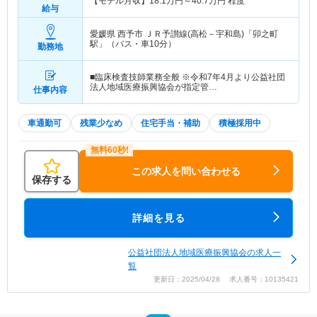
【モデル月収】
18.1
万円～
40.7
万円
程度
給与
愛媛県 西予市
ＪＲ予讃線(高松－宇和島)「卯之町
駅」（バス・車10分）
勤務地
■臨床検査技師業務全般 ※令和7年4月より公益社団
法人地域医療振興協会が指定管…
仕事内容
車通勤可
残業少なめ
住宅手当・補助
積極採用中
この求人を問い合わせる
保存する
詳細を見る
公益社団法人地域医療振興協会の求人一
覧
更新日：2025/04/28 求人番号：10135421