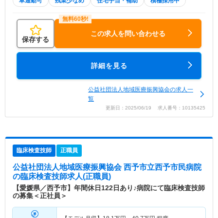
車通勤可
残業少なめ
住宅手当・補助
積極採用中
この求人を問い合わせる
保存する
詳細を見る
公益社団法人地域医療振興協会の求人一
覧
更新日：2025/06/19 求人番号：10135425
臨床検査技師
正職員
公益社団法人地域医療振興協会 西予市立西予市民病院
の臨床検査技師求人(正職員)
【愛媛県／西予市】年間休日122日あり♪病院にて臨床検査技師
の募集＜正社員＞