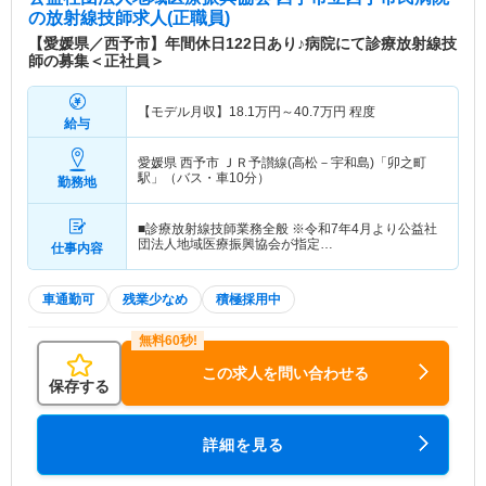
通じて地域のニーズに応える医療人材の育成を進め
の放射線技師求人(正職員)
ています。
【愛媛県／西予市】年間休日122日あり♪病院にて診療放射線技
師の募集＜正社員＞
【モデル月収】
18.1
万円～
40.7
万円
程度
給与
愛媛県 西予市
ＪＲ予讃線(高松－宇和島)「卯之町
駅」（バス・車10分）
勤務地
■診療放射線技師業務全般 ※令和7年4月より公益社
団法人地域医療振興協会が指定…
仕事内容
車通勤可
残業少なめ
積極採用中
この求人を問い合わせる
保存する
詳細を見る