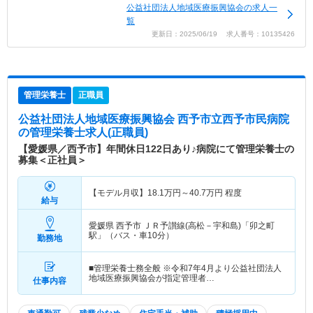
公益社団法人地域医療振興協会の求人一
覧
更新日：2025/06/19 求人番号：10135426
管理栄養士
正職員
公益社団法人地域医療振興協会 西予市立西予市民病院
の管理栄養士求人(正職員)
【愛媛県／西予市】年間休日122日あり♪病院にて管理栄養士の
募集＜正社員＞
【モデル月収】
18.1
万円～
40.7
万円
程度
給与
愛媛県 西予市
ＪＲ予讃線(高松－宇和島)「卯之町
駅」（バス・車10分）
勤務地
■管理栄養士務全般 ※令和7年4月より公益社団法人
地域医療振興協会が指定管理者…
仕事内容