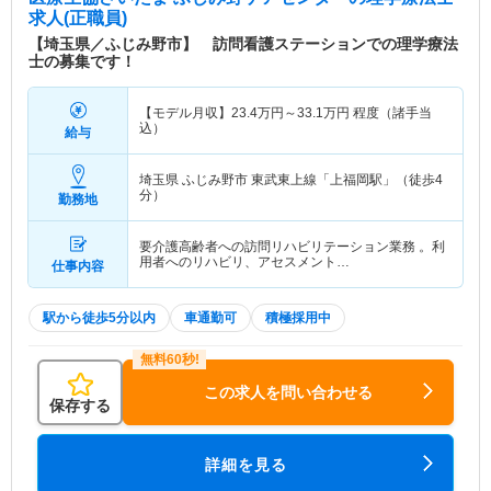
求人(正職員)
【埼玉県／ふじみ野市】 訪問看護ステーションでの理学療法
士の募集です！
【モデル月収】
23.4
万円～
33.1
万円
程度（諸手当
込）
給与
埼玉県 ふじみ野市
東武東上線「上福岡駅」（徒歩4
分）
勤務地
要介護高齢者への訪問リハビリテーション業務 。利
用者へのリハビリ、アセスメント…
仕事内容
駅から徒歩5分以内
車通勤可
積極採用中
この求人を問い合わせる
保存する
詳細を見る