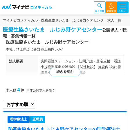
マイナビコメディカル
医療生協さいたま ふじみ野ケアセンター求人一覧
医療生協さいたま ふじみ野ケアセンター
公開求人・転
職・募集情報一覧
医療生協さいたま ふじみ野ケアセンター
本社：埼玉県ふじみ野市上福岡3-3-7
法人概要
訪問看護ステーション・訪問介護・居宅支援・看護
小規模型居宅介護施設 【関連施設】 施設内2階に看
護書小規模多機能型施設併設
特色
私たちは、「明日もより良く生きたい」と思える医
4
求人数
件
※非公開求人を除く
療・介護サービスを提供します。 私たちは、利用
者と職員の人権と尊厳を守り合い、3つの満足（利
用者・職員・経営）を実現します。 私たちは、誰
もが、何処に暮らしていても、最適な医療・介護サ
ービスを受けられるまちをつくります。
理学療法士
正職員
医療生協さいたま ふじみ野ケアセンター
の理学療法士