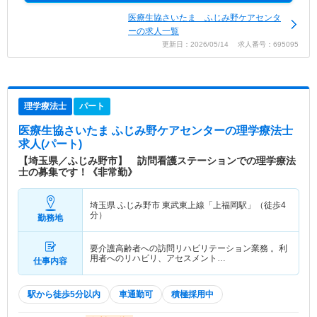
医療生協さいたま ふじみ野ケアセンタ
ーの求人一覧
更新日：2026/05/14 求人番号：695095
理学療法士
パート
医療生協さいたま ふじみ野ケアセンター
の理学療法士
求人(パート)
【埼玉県／ふじみ野市】 訪問看護ステーションでの理学療法
士の募集です！《非常勤》
埼玉県 ふじみ野市
東武東上線「上福岡駅」（徒歩4
分）
勤務地
要介護高齢者への訪問リハビリテーション業務 。利
用者へのリハビリ、アセスメント…
仕事内容
駅から徒歩5分以内
車通勤可
積極採用中