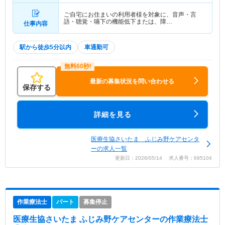
ご自宅にお住まいの利用者様を対象に、音声・言
語・聴覚・嚥下の機能低下または、障…
仕事内容
駅から徒歩5分以内
車通勤可
最新の募集状況を問い合わせる
保存する
詳細を見る
医療生協さいたま ふじみ野ケアセンタ
ーの求人一覧
更新日：2026/05/14 求人番号：695104
作業療法士
パート
募集停止
医療生協さいたま ふじみ野ケアセンター
の作業療法士