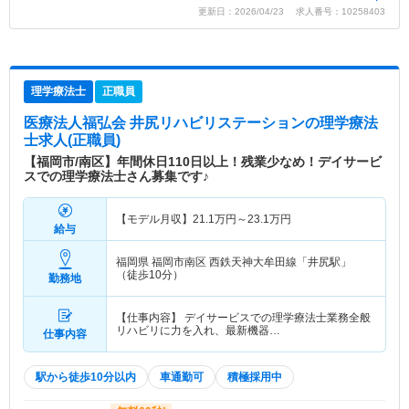
更新日：2026/04/23 求人番号：10258403
理学療法士
正職員
医療法人福弘会 井尻リハビリステーション
の理学療法
士求人(正職員)
【福岡市/南区】年間休日110日以上！残業少なめ！デイサービ
スでの理学療法士さん募集です♪
【モデル月収】
21.1
万円～
23.1
万円
給与
福岡県 福岡市南区
西鉄天神大牟田線「井尻駅」
（徒歩10分）
勤務地
【仕事内容】 デイサービスでの理学療法士業務全般
リハビリに力を入れ、最新機器…
仕事内容
駅から徒歩10分以内
車通勤可
積極採用中