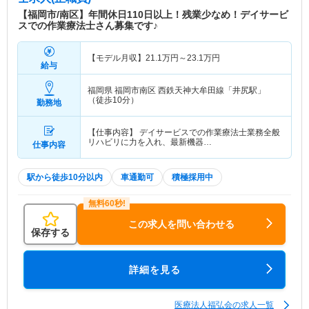
特色
6法人から成るグループ企業です。 介護施設や病
【福岡市/南区】年間休日110日以上！残業少なめ！デイサービ
院、クリニックなどを経営しており安定した収益を
スでの作業療法士さん募集です♪
あげています。 経営理念として『日々安全で、心
のこもったあたたかいサービスをおこなう。』事を
【モデル月収】
21.1
万円～
23.1
万円
掲げており、グループ会社でサービスの一元化を図
給与
っています。
福岡県 福岡市南区
西鉄天神大牟田線「井尻駅」
（徒歩10分）
勤務地
【仕事内容】 デイサービスでの作業療法士業務全般
リハビリに力を入れ、最新機器…
仕事内容
駅から徒歩10分以内
車通勤可
積極採用中
この求人を問い合わせる
保存する
詳細を見る
医療法人福弘会の求人一覧