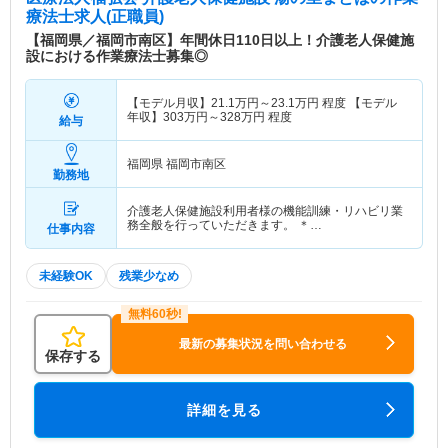
療法士求人(正職員)
【福岡県／福岡市南区】年間休日110日以上！介護老人保健施
設における作業療法士募集◎
【モデル月収】
21.1
万円～
23.1
万円
程度 【モデル
年収】
303
万円～
328
万円
程度
給与
福岡県 福岡市南区
勤務地
介護老人保健施設利用者様の機能訓練・リハビリ業
務全般を行っていただきます。 ＊…
仕事内容
未経験OK
残業少なめ
最新の募集状況を問い合わせる
保存する
詳細を見る