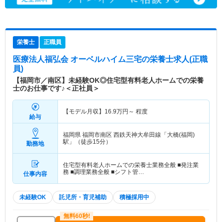
栄養士
正職員
医療法人福弘会 オーベルハイム三宅
の栄養士求人(正職
員)
【福岡市／南区】未経験OK◎住宅型有料老人ホームでの栄養
士のお仕事です♪＜正社員＞
【モデル月収】
16.9
万円～
程度
給与
福岡県 福岡市南区
西鉄天神大牟田線「大橋(福岡)
駅」（徒歩15分）
勤務地
住宅型有料老人ホームでの栄養士業務全般 ■発注業
務 ■調理業務全般 ■シフト管…
仕事内容
未経験OK
託児所・育児補助
積極採用中