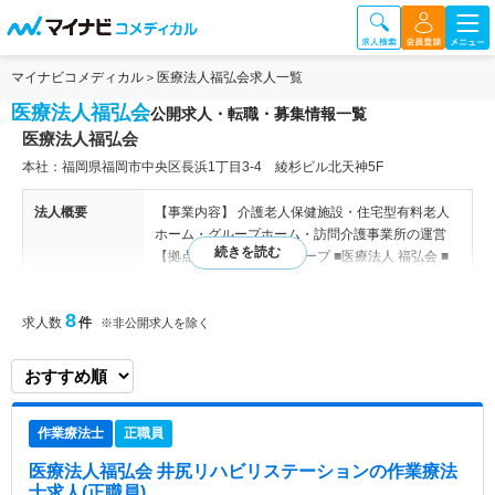
マイナビコメディカル
医療法人福弘会求人一覧
医療法人福弘会
公開求人・転職・募集情報一覧
医療法人福弘会
本社：福岡県福岡市中央区長浜1丁目3-4 綾杉ビル北天神5F
法人概要
【事業内容】 介護老人保健施設・住宅型有料老人
ホーム・グループホーム・訪問介護事業所の運営
【拠点詳細】 福弘会グループ ■医療法人 福弘会 ■
ケアユー株式会社 ■医療法人 正弘会 ■草寿 株式会
社 ■社会福祉法人 晃和会 ■医療法人 福北会 【事
8
求人数
件
業所】 【医療法人福弘会 運営施設】 ■介護老人保
※非公開求人を除く
健施設「湯の里まとば」 ■グループホーム「日佐宅
老所」 ■住宅型有料老人ホーム「オーベルハイム名
島」 ■通所介護事業所「井尻リハビリステーショ
ン」 ■定期巡回・随時対応型 訪問介護看護事業所
作業療法士
正職員
「定巡名島町」 ■居宅介護支援事業所「ケアサポー
ト伸和」
医療法人福弘会 井尻リハビリステーション
の作業療法
士求人(正職員)