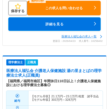
この求人を問い合わせる
保存する
詳細を見る
医療法人福弘会の求人一覧
更新日：2026/04/23 求人番号：10258402
理学療法士
正職員
医療法人福弘会 介護老人保健施設 湯の里まとば
の理学
療法士求人(正職員)
【福岡県／福岡市南区】年間休日110日以上！介護老人保健施
設における理学療法士募集◎
【モデル月収】
21.1
万円～
23.1
万円
程度 諸手当込
【モデル年収】
303
万円～
328
万円
給与