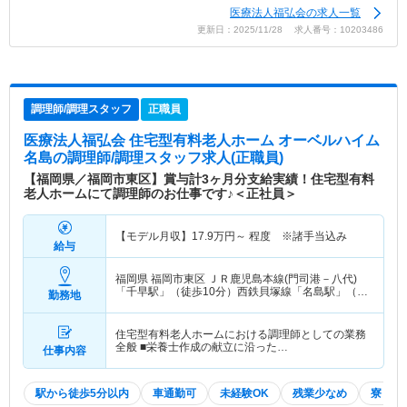
医療法人福弘会の求人一覧
更新日：2025/11/28 求人番号：10203486
調理師/調理スタッフ
正職員
医療法人福弘会 住宅型有料老人ホーム オーベルハイム
名島
の調理師/調理スタッフ求人(正職員)
【福岡県／福岡市東区】賞与計3ヶ月分支給実績！住宅型有料
老人ホームにて調理師のお仕事です♪＜正社員＞
【モデル月収】
17.9
万円～
程度 ※諸手当込み
給与
福岡県 福岡市東区
ＪＲ鹿児島本線(門司港－八代)
「千早駅」（徒歩10分）西鉄貝塚線「名島駅」（徒
勤務地
歩1分）
住宅型有料老人ホームにおける調理師としての業務
全般 ■栄養士作成の献立に沿った…
仕事内容
駅から徒歩5分以内
車通勤可
未経験OK
残業少なめ
寮・借