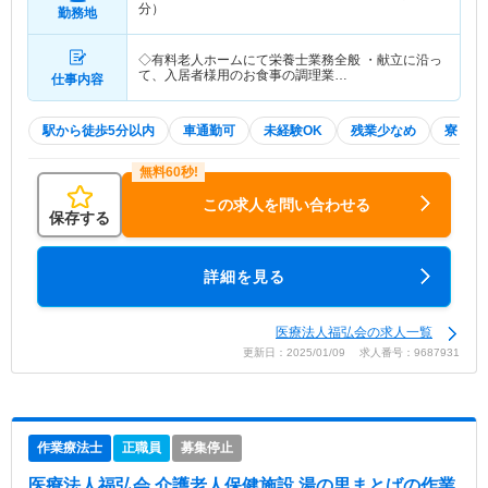
分）
勤務地
◇有料老人ホームにて栄養士業務全般 ・献立に沿っ
て、入居者様用のお食事の調理業…
仕事内容
駅から徒歩5分以内
車通勤可
未経験OK
残業少なめ
寮・借
この求人を問い合わせる
保存する
詳細を見る
医療法人福弘会の求人一覧
更新日：2025/01/09 求人番号：9687931
作業療法士
正職員
募集停止
医療法人福弘会 介護老人保健施設 湯の里まとば
の作業