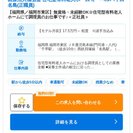
名島
(正職員)
【福岡県／福岡市東区】無資格・未経験OK☆住宅型有料老人
ホームにて調理員のお仕事です♪＜正社員＞
【モデル月収】
17.5
万円～
程度 ※諸手当込み
給与
福岡県 福岡市東区
ＪＲ鹿児島本線(門司港－八代)
「千早駅」（徒歩10分）西鉄貝塚線「名島駅」（徒
勤務地
歩1分）
住宅型有料老人ホームにおける調理員としての業務
全般 ■栄養士作成の献立に沿った…
仕事内容
駅から徒歩5分以内
車通勤可
未経験OK
残業少なめ
寮・借
この求人を問い合わせる
保存する
詳細を見る