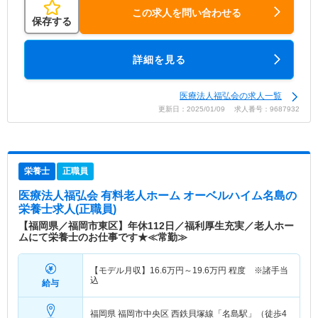
この求人を問い合わせる
保存する
詳細を見る
医療法人福弘会の求人一覧
更新日：2025/01/09 求人番号：9687932
栄養士
正職員
医療法人福弘会 有料老人ホーム オーベルハイム名島
の
栄養士求人(正職員)
【福岡県／福岡市東区】年休112日／福利厚生充実／老人ホー
ムにて栄養士のお仕事です★≪常勤≫
【モデル月収】
16.6
万円～
19.6
万円
程度 ※諸手当
込
給与
福岡県 福岡市中央区
西鉄貝塚線「名島駅」（徒歩4