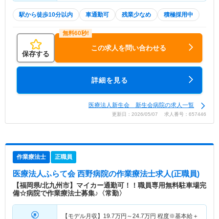
駅から徒歩10分以内
車通勤可
残業少なめ
積極採用中
この求人を問い合わせる
保存する
詳細を見る
医療法人新生会 新生会病院の求人一覧
更新日：2026/05/07 求人番号：657446
作業療法士
正職員
医療法人ふらて会 西野病院
の作業療法士求人(正職員)
【福岡県/北九州市】マイカー通勤可！！職員専用無料駐車場完
備☆病院で作業療法士募集♪〈常勤〉
【モデル月収】
19.7
万円～
24.7
万円
程度※基本給＋