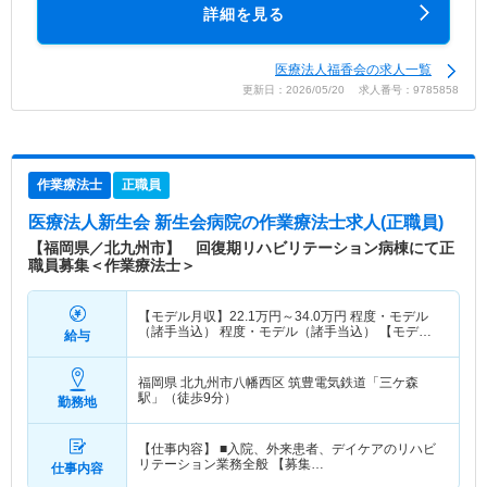
詳細を見る
医療法人福香会の求人一覧
更新日：2026/05/20 求人番号：9785858
作業療法士
正職員
医療法人新生会 新生会病院
の作業療法士求人(正職員)
【福岡県／北九州市】 回復期リハビリテーション病棟にて正
職員募集＜作業療法士＞
【モデル月収】
22.1
万円～
34.0
万円
程度・モデル
（諸手当込） 程度・モデル（諸手当込） 【モデル
給与
年収】
337
万円～
528
万円
程度・モデル（賞与込）
程度・モデル（賞与込）
福岡県 北九州市八幡西区
筑豊電気鉄道「三ケ森
駅」（徒歩9分）
勤務地
【仕事内容】 ■入院、外来患者、デイケアのリハビ
リテーション業務全般 【募集…
仕事内容