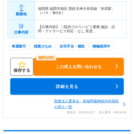
福岡県 福岡市南区
西鉄天神大牟田線「井尻駅」
（バス・車4分）
勤務地
【仕事内容】 ◇院内でのリハビリ業務 施設・訪
問・デイサービス対応：なし 疾患…
仕事内容
車通勤可
残業少なめ
住宅手当・補助
積極採用中
この求人を問い合わせる
保存する
詳細を見る
医療法人重喜会 南福岡脳神経外科病院
の求人一覧
更新日：2026/02/27 求人番号：9843638