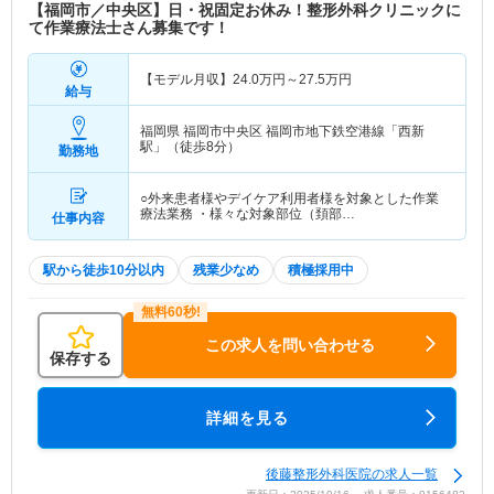
【福岡市／中央区】日・祝固定お休み！整形外科クリニックに
て作業療法士さん募集です！
【モデル月収】
24.0
万円～
27.5
万円
給与
福岡県 福岡市中央区
福岡市地下鉄空港線「西新
駅」（徒歩8分）
勤務地
○外来患者様やデイケア利用者様を対象とした作業
療法業務 ・様々な対象部位（頚部…
仕事内容
駅から徒歩10分以内
残業少なめ
積極採用中
この求人を問い合わせる
保存する
詳細を見る
後藤整形外科医院の求人一覧