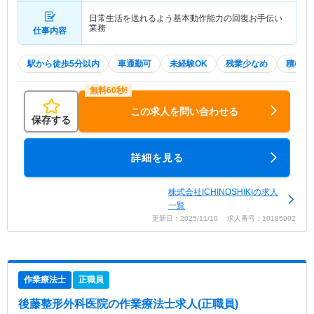
日常生活を送れるよう基本動作能力の回復お手伝い
業務
仕事内容
駅から徒歩5分以内
車通勤可
未経験OK
残業少なめ
積極採
この求人を問い合わせる
保存する
詳細を見る
株式会社ICHINOSHIKIの求人
一覧
更新日：2025/11/10 求人番号：10185902
作業療法士
正職員
後藤整形外科医院
の作業療法士求人(正職員)