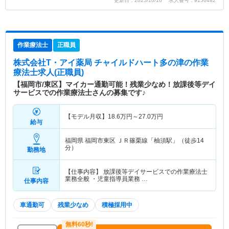
更新日：2025/10/16 求人番号：9156482
作業療法士
正職員
株式会社T・アイ薬局 チャイルドハート多の津
の作業
療法士求人(正職員)
【福岡市/東区】マイカー通勤可能！残業少なめ！放課後等デイ
サービスでの作業療法士さんの募集です♪
【モデル月収】
18.6
万円～
27.0
万円
給与
福岡県 福岡市東区
ＪＲ篠栗線「柚須駅」（徒歩14
分）
勤務地
【仕事内容】 放課後等デイサービスでの作業療法士
業務全般 ・児童指導員業務 …
仕事内容
車通勤可
残業少なめ
積極採用中