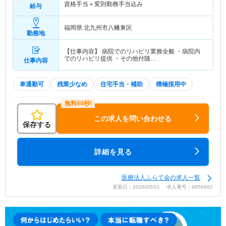
資格手当＋変則勤務手当込み
給与
福岡県 北九州市八幡東区
勤務地
【仕事内容】 病院でのリハビリ業務全般 ・病院内
でのリハビリ提供 ・その他付随…
仕事内容
車通勤可
残業少なめ
住宅手当・補助
積極採用中
この求人を問い合わせる
保存する
詳細を見る
医療法人ふらて会の求人一覧
更新日：2026/05/01 求人番号：9859962