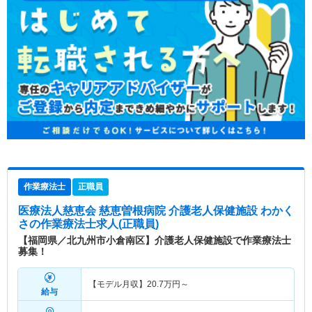
作業療法士
正職員
医療法人慈恵会 慈恵曽根病院 介護老人保健施設 わかく
さ
の作業療法士求人(正職員)
【福岡県／北九州市小倉南区】介護老人保健施設で作業療法士
募集！
【モデル月収】
20.7
万円～
給与