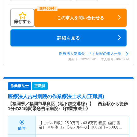
この求人を問い合わせる
保存する
詳細を見る
医療法人愛風会 さく病院の求人一覧
更新日：2026/05/01 求人番号：9075214
作業療法士
正職員
医療法人吉村病院
の作業療法士求人(正職員)
【福岡県／福岡市早良区（地下鉄空港線）】 西新駅から徒歩
1分の24時間緊急告示病院♪《作業療法士》
【モデル月収】
25.0
万円～
43.6
万円
程度（諸手当
込） ※年俸÷12 【モデル年収】
300
万円～
500
万円
給与
程度