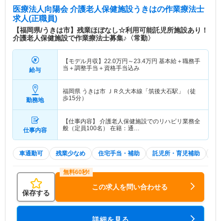
医療法人向陽会 介護老人保健施設うきは
の作業療法士
求人(正職員)
【福岡県/うきは市】残業ほぼなし☆利用可能託児所施設あり！
介護老人保健施設で作業療法士募集♪〈常勤〉
【モデル月収】
22.0
万円～
23.4
万円
基本給＋職務手
当＋調整手当＋資格手当込み
給与
福岡県 うきは市
ＪＲ久大本線「筑後大石駅」（徒
歩15分）
勤務地
【仕事内容】 介護老人保健施設でのリハビリ業務全
般（定員100名） 在籍：通…
仕事内容
車通勤可
残業少なめ
住宅手当・補助
託児所・育児補助
積
この求人を問い合わせる
保存する
詳細を見る