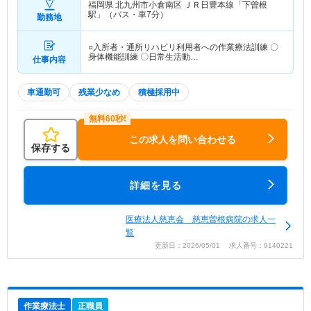
福岡県 北九州市小倉南区
ＪＲ日豊本線「下曽根
駅」（バス・車7分）
勤務地
○入所者・通所リハビリ利用者への作業療法訓練 〇
身体機能訓練 〇日常生活動…
仕事内容
車通勤可
残業少なめ
積極採用中
この求人を問い合わせる
保存する
詳細を見る
医療法人慈恵会 慈恵曽根病院の求人一
覧
更新日：2026/05/01 求人番号：9140221
作業療法士
正職員