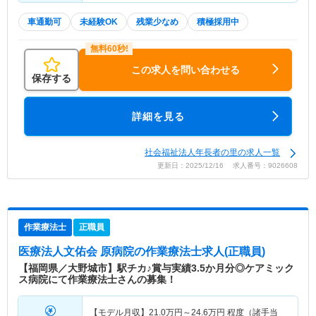
車通勤可
未経験OK
残業少なめ
積極採用中
この求人を問い合わせる
保存する
詳細を見る
社会福祉法人年長者の里の求人一覧
更新日：2025/12/16 求人番号：9026608
作業療法士
正職員
医療法人文佑会 原病院
の作業療法士求人(正職員)
【福岡県／大野城市】駅チカ♪賞与実績3.5か月分◎ケアミック
ス病院にて作業療法士さんの募集！
【モデル月収】
21.0
万円～
24.6
万円
程度（諸手当