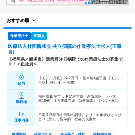
作業療法士
正職員
医療法人社団親和会 共立病院
の作業療法士求人(正職
員)
【福岡県／飯塚市】残業月5h◎病院での作業療法士の募集で
す！＜正社員＞
【モデル月収】
24.2
万円～
基本給+諸手当 【モデル
年収】
342
万円～
程度
給与
福岡県 飯塚市
ＪＲ筑豊本線「新飯塚駅」（バス・
車10分）ＪＲ後藤寺線「新飯塚駅」（バス・車10
勤務地
分）
日常生活動作や活動の訓練により、対象者ひとりひ
とりに対して医学的・社会的視点か…
仕事内容
車通勤可
残業少なめ
住宅手当・補助
積極採用中