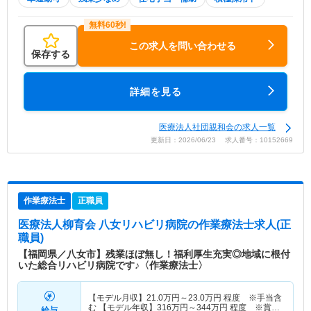
この求人を問い合わせる
保存する
詳細を見る
医療法人社団親和会の求人一覧
更新日：2026/06/23 求人番号：10152669
作業療法士
正職員
医療法人柳育会 八女リハビリ病院
の作業療法士求人(正
職員)
【福岡県／八女市】残業ほぼ無し！福利厚生充実◎地域に根付
いた総合リハビリ病院です♪〈作業療法士〉
【モデル月収】
21.0
万円～
23.0
万円
程度 ※手当含
む 【モデル年収】
316
万円～
344
万円
程度 ※賞与
給与