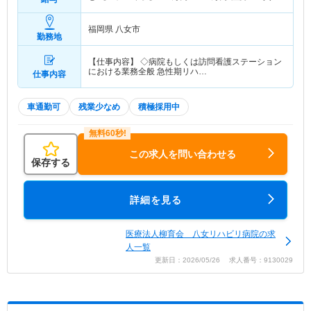
（3.6か月分計算）含む
福岡県 八女市
勤務地
【仕事内容】 ◇病院もしくは訪問看護ステーション
における業務全般 急性期リハ…
仕事内容
車通勤可
残業少なめ
積極採用中
この求人を問い合わせる
保存する
詳細を見る
医療法人柳育会 八女リハビリ病院の求
人一覧
更新日：2026/05/26 求人番号：9130029