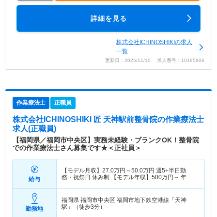
詳細を見る
株式会社ICHINOSHIKIの求人
一覧
更新日：2025/11/10 求人番号：10185906
作業療法士
正職員
株式会社ICHINOSHIKI 匠 天神駅前整骨院
の作業療法士
求人(正職員)
【福岡県／福岡市中央区】実務未経験・ブランクOK！整骨院
での作業療法士さん募集です★＜正社員＞
【モデル月収】
27.0
万円～
50.0
万円
週5+半日勤
務・祝祭日 休み制 【モデル年収】
500
万円～
年収
給与
実績（1年目モデル）
福岡県 福岡市中央区
福岡市地下鉄空港線「天神
駅」（徒歩3分）
勤務地