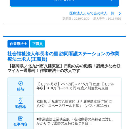
医療法人ふらて会の求人一覧
更新日：2026/01/30 求人番号：10137557
作業療法士
正職員
社会福祉法人年長者の里 訪問看護ステーション
の作業
療法士求人(正職員)
【福岡県／北九州市八幡東区】日勤のみの勤務！残業少なめ◎
マイカー通勤可！作業療法士の求人です
【モデル月収】
26.5
万円～
27.5
万円
程度 【モデル
年収】
318
万円～
330
万円
程度／別途賞与支給
給与
福岡県 北九州市八幡東区
ＪＲ鹿児島本線(門司港－
八代)「スペースワールド駅」（バス・車11分）
勤務地
■作業療法士業務全般 ・在宅療養の高齢者に対し、
かかりつけ医師の支持に基づき自…
仕事内容