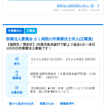
医療法人福田病院の求人一覧
更新日：2026/05/01 求人番号：9140195
作業療法士
正職員
医療法人愛風会 さく病院
の作業療法士求人(正職員)
【福岡市／博多区】JR鹿児島本線竹下駅より徒歩1分！休日
125日◎作業療法士募集です！
【モデル月収】
20.3
万円～
【モデル年収】
308
万円
～
給与
福岡県 福岡市博多区
ＪＲ鹿児島本線(門司港－八代)
「竹下駅」（徒歩1分）
勤務地
【仕事内容】 ■入院・外来・訪問リハビリでの作業
療法、他に従事 ■休日リハビリ…
仕事内容
駅から徒歩5分以内
残業少なめ
積極採用中