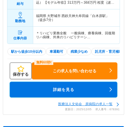
込） 【モデル年収】
313
万円～
368
万円
程度（諸手
給与
当込）
福岡県 大野城市
西鉄天神大牟田線「白木原駅」
（徒歩7分）
勤務地
＊リハビリ業務全般 一般病棟、療養病棟、回復期
リハ病棟、外来のリハビリテーシ…
仕事内容
駅から徒歩10分以内
車通勤可
残業少なめ
託児所・育児補助
この求人を問い合わせる
保存する
詳細を見る
医療法人文佑会 原病院の求人一覧
更新日：2025/12/05 求人番号：678391