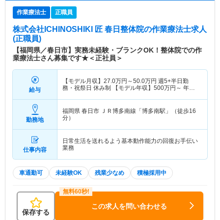
作業療法士
正職員
株式会社ICHINOSHIKI 匠 春日整体院
の作業療法士求人
(正職員)
【福岡県／春日市】実務未経験・ブランクOK！整体院での作
業療法士さん募集です★＜正社員＞
【モデル月収】
27.0
万円～
50.0
万円
週5+半日勤
務・祝祭日 休み制 【モデル年収】
500
万円～
年収
給与
実績（1年目モデル）
福岡県 春日市
ＪＲ博多南線「博多南駅」（徒歩16
分）
勤務地
日常生活を送れるよう基本動作能力の回復お手伝い
業務
仕事内容
車通勤可
未経験OK
残業少なめ
積極採用中
この求人を問い合わせる
保存する