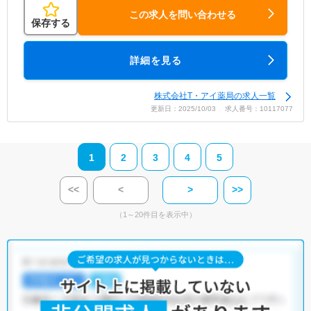
この求人を問い合わせる
保存する
詳細を見る
株式会社T・アイ薬局の求人一覧
更新日：2025/10/03 求人番号：10117077
1
2
3
4
5
<<
<
>
>>
（1～20件目を表示中）