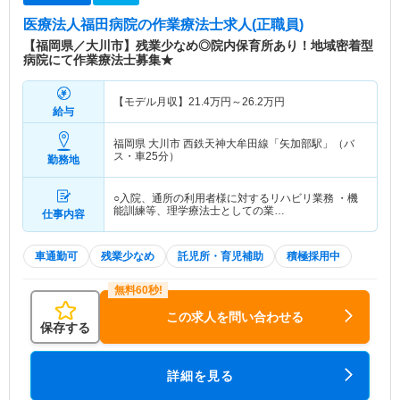
医療法人福田病院
の作業療法士求人(正職員)
【福岡県／大川市】残業少なめ◎院内保育所あり！地域密着型
病院にて作業療法士募集★
【モデル月収】
21.4
万円～
26.2
万円
給与
福岡県 大川市
西鉄天神大牟田線「矢加部駅」（バ
ス・車25分）
勤務地
○入院、通所の利用者様に対するリハビリ業務 ・機
能訓練等、理学療法士としての業…
仕事内容
車通勤可
残業少なめ
託児所・育児補助
積極採用中
この求人を問い合わせる
保存する
詳細を見る