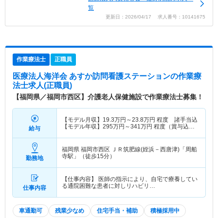
覧
更新日：2026/04/17 求人番号：10141675
作業療法士
正職員
医療法人海洋会 あすか訪問看護ステーション
の作業療
法士求人(正職員)
【福岡県／福岡市西区】介護老人保健施設で作業療法士募集！
【モデル月収】
19.3
万円～
23.8
万円
程度 諸手当込
【モデル年収】
295
万円～
341
万円
程度（賞与込）
給与
賞与込
福岡県 福岡市西区
ＪＲ筑肥線(姪浜－西唐津)「周船
寺駅」（徒歩15分）
勤務地
【仕事内容】 医師の指示により、自宅で療養してい
る通院困難な患者に対しリハビリ…
仕事内容
車通勤可
残業少なめ
住宅手当・補助
積極採用中