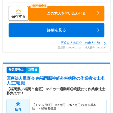
この求人を問い合わせる
保存する
詳細を見る
医療法人海洋会 の求人一覧
更新日：2026/03/17 求人番号：554254
作業療法士
正職員
医療法人重喜会 南福岡脳神経外科病院
の作業療法士求
人(正職員)
【福岡県／福岡市南区】マイカー通勤可◎病院にて作業療法士
募集です！
【モデル月収】
19.5
万円～
25.5
万円
程度※基本
給 ・経験者優遇
給与