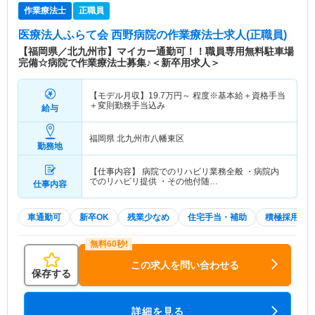
作業療法士
正職員
医療法人ふらて会 西野病院
の作業療法士求人(正職員)
【福岡県／北九州市】マイカー通勤可！！職員専用無料駐車場
完備☆病院で作業療法士募集♪＜新卒用求人＞
【モデル月収】
19.7
万円～
程度※基本給＋資格手当
＋変則勤務手当込み
給与
福岡県 北九州市八幡東区
勤務地
【仕事内容】 病院でのリハビリ業務全般 ・病院内
でのリハビリ提供 ・その他付随…
仕事内容
車通勤可
新卒OK
残業少なめ
住宅手当・補助
積極採用中
この求人を問い合わせる
保存する
詳細を見る