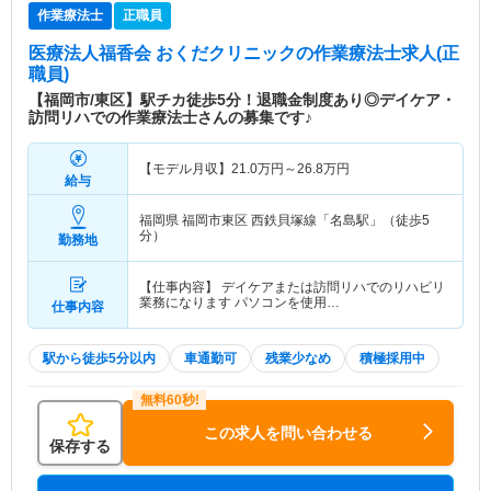
作業療法士
正職員
医療法人福香会 おくだクリニック
の作業療法士求人(正
職員)
【福岡市/東区】駅チカ徒歩5分！退職金制度あり◎デイケア・
訪問リハでの作業療法士さんの募集です♪
【モデル月収】
21.0
万円～
26.8
万円
給与
福岡県 福岡市東区
西鉄貝塚線「名島駅」（徒歩5
分）
勤務地
【仕事内容】 デイケアまたは訪問リハでのリハビリ
業務になります パソコンを使用…
仕事内容
駅から徒歩5分以内
車通勤可
残業少なめ
積極採用中
この求人を問い合わせる
保存する