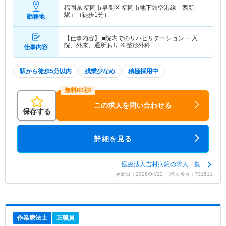
福岡県 福岡市早良区
福岡市地下鉄空港線「西新
駅」（徒歩1分）
勤務地
【仕事内容】 ■院内でのリハビリテーション ・入
院、外来、通所あり ※整形外科…
仕事内容
駅から徒歩5分以内
残業少なめ
積極採用中
この求人を問い合わせる
保存する
詳細を見る
医療法人吉村病院の求人一覧
更新日：2026/04/22 求人番号：701511
作業療法士
正職員