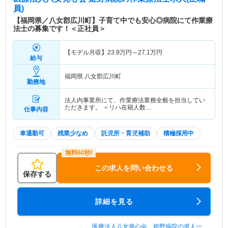
員)
【福岡県／八女郡広川町】子育て中でも安心◎病院にて作業療
法士の募集です！＜正社員＞
【モデル月収】
23.9
万円～
27.1
万円
給与
福岡県 八女郡広川町
勤務地
法人内事業所にて、作業療法業務全般を担当してい
ただきます。 ＜リハ在籍人数…
仕事内容
車通勤可
残業少なめ
託児所・育児補助
積極採用中
この求人を問い合わせる
保存する
詳細を見る
医療法人八女発心会 姫野病院の求人一