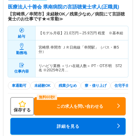
医療法人十善会 県南病院
の言語聴覚士求人(正職員)
【宮崎県／串間市】未経験OK／残業少なめ／病院にて言語聴
覚士のお仕事です★≪常勤≫
【モデル月収】
21.0
万円～
25.9
万円
程度 ※基本給
給与
宮崎県 串間市
ＪＲ日南線「串間駅」（バス・車5
分）
勤務地
リハビリ業務 ＜リハ在籍人数＞ PT・OT不明 ST2
名 ※2025年2月…
仕事内容
車通勤可
未経験OK
残業少なめ
寮・借り上げ
住宅手当・
この求人を問い合わせる
保存する
詳細を見る