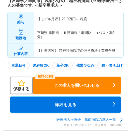
【宮崎県／串間市】残業少なめ！精神科病院での理学療法士さ
ーム グランデ櫻宴
んの募集です♪＜新卒用求人＞
特色
■認知症・精神科医療に加え、慢性期医療を提供す
【モデル月収】
21.0
万円～
程度
る病院です。 ■「自らを常に下座に置き、一日を人
給与
生とし、プロとしての誇りを持つべし」を理念とし
地域医療を支えていらっしゃいます。 ■許可病床数
宮崎県 串間市
ＪＲ日南線「串間駅」（バス・車5
434床 ・精神科病床364床（精神療養、精神一般、
分）
勤務地
特殊疾患、認知症） ・療養型病床22床（医療保険
適用）48床（介護保険適応） ■診療科目：精神科・
【仕事内容】 精神科病院での理学療法士業務全般
仕事内容
心療内科・内科・脳神経内科・整形外科・リハビリ
テーション科・歯科 ■次世代育成支援対策推進法に
車通勤可
未経験OK
新卒OK
残業少なめ
寮・借り上げ
基づき、子育て中の職員が仕事と家庭の両立を図
り、働きやすい職場環境つくりの活動に取り組んで
います。
この求人を問い合わせる
保存する
詳細を見る
医療法人十善会 県南病院の求人一覧
更新日：2025/12/17 求人番号：10196946