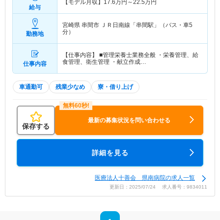
【モデル月収】
17.6
万円～
22.5
万円
給与
宮崎県 串間市
ＪＲ日南線「串間駅」（バス・車5
分）
勤務地
【仕事内容】 ■管理栄養士業務全般 ・栄養管理、給
食管理、衛生管理 ・献立作成…
仕事内容
車通勤可
残業少なめ
寮・借り上げ
最新の募集状況を問い合わせる
保存する
詳細を見る
医療法人十善会 県南病院の求人一覧
更新日：2025/07/24 求人番号：9834011