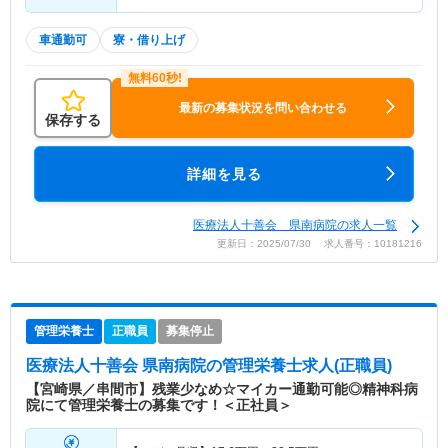
車通勤可
寮・借り上げ
最新の募集状況を問い合わせる
保存する
詳細を見る
医療法人十善会 県南病院の求人一覧
更新日：2025/07/30 求人番号：10181216
管理栄養士
正職員
募集停止
医療法人十善会 県南病院
の管理栄養士求人(正職員)
【宮崎県／串間市】残業少なめ☆マイカー通勤可能◎精神科病
院にて管理栄養士の募集です！＜正社員＞