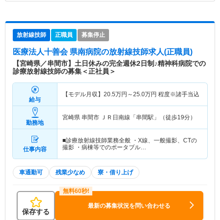
放射線技師
正職員
募集停止
医療法人十善会 県南病院
の放射線技師求人(正職員)
【宮崎県／串間市】土日休みの完全週休2日制♪精神科病院での
診療放射線技師の募集＜正社員＞
【モデル月収】
20.5
万円～
25.0
万円
程度※諸手当込
給与
宮崎県 串間市
ＪＲ日南線「串間駅」（徒歩19分）
勤務地
■診療放射線技師業務全般 ・X線、一般撮影、CTの
撮影 ・病棟等でのポータブル…
仕事内容
車通勤可
残業少なめ
寮・借り上げ
最新の募集状況を問い合わせる
保存する