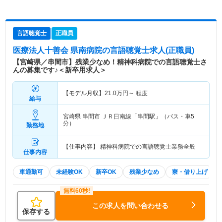
言語聴覚士
正職員
医療法人十善会 県南病院
の言語聴覚士求人(正職員)
【宮崎県／串間市】残業少なめ！精神科病院での言語聴覚士さ
んの募集です♪＜新卒用求人＞
【モデル月収】
21.0
万円～
程度
給与
宮崎県 串間市
ＪＲ日南線「串間駅」（バス・車5
分）
勤務地
【仕事内容】 精神科病院での言語聴覚士業務全般
仕事内容
車通勤可
未経験OK
新卒OK
残業少なめ
寮・借り上げ
この求人を問い合わせる
保存する