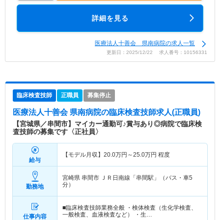
詳細を見る
医療法人十善会 県南病院の求人一覧
更新日：2025/12/22 求人番号：10156331
臨床検査技師
正職員
募集停止
医療法人十善会 県南病院
の臨床検査技師求人(正職員)
【宮城県／串間市】マイカー通勤可♪賞与あり◎病院で臨床検
査技師の募集です〈正社員〉
【モデル月収】
20.0
万円～
25.0
万円
程度
給与
宮崎県 串間市
ＪＲ日南線「串間駅」（バス・車5
分）
勤務地
■臨床検査技師業務全般 ・検体検査（生化学検査、
一般検査、血液検査など） ・生…
仕事内容