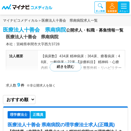
マイナビコメディカル
医療法人十善会 県南病院求人一覧
医療法人十善会 県南病院
公開求人・転職・募集情報一覧
医療法人十善会 県南病院
本社：宮崎県串間市大字西方3728
法人概要
【病床数】 434床 精神病床：364床、療養病床：4
8床、一般病床：22床 【診療科目】 精神科・心療
内科・内科・脳神経内科・整形外科・リハビリテー
ション科・歯科 【医療設備】ヘリカルCTスキャ
ン・単純X線装置・エコー（超音波検査装置）・フ
9
求人数
件
ァイバースコープ（内視鏡）・脳波・自動血糖計測
※非公開求人を除く
器・血液ガス分析装置・全自動生化学分析器・特殊
浴槽・マイクロウェーブ・ホットパック・インプレ
ス・パラフィン浴 日本老年精神医学会専門医認定
施設・日本精神神経学会専門医研修施設 【関連施
理学療法士
正職員
設】 居宅介護支援事業所 シルバーケアプランセン
ター・精神障害者グループホーム レインボー・地
医療法人十善会 県南病院
の理学療法士求人(正職員)
域生活支援センター ウイング・住宅型有料老人ホ