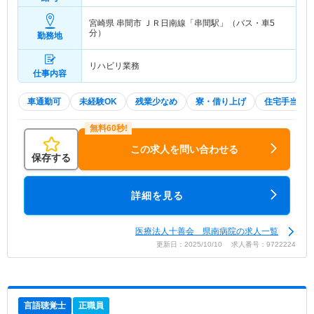
宮崎県 串間市
ＪＲ日南線「串間駅」（バス・車5
分）
勤務地
リハビリ業務
仕事内容
車通勤可
未経験OK
残業少なめ
寮・借り上げ
住宅手当・
この求人を問い合わせる
保存する
詳細を見る
医療法人十善会 県南病院の求人一覧
更新日：2025/10/10 求人番号：9722224
言語聴覚士
正職員