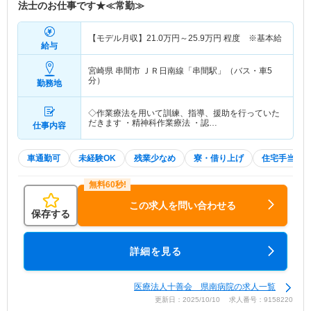
法士のお仕事です★≪常勤≫
【モデル月収】
21.0
万円～
25.9
万円
程度 ※基本給
給与
宮崎県 串間市
ＪＲ日南線「串間駅」（バス・車5
分）
勤務地
◇作業療法を用いて訓練、指導、援助を行っていた
だきます ・精神科作業療法 ・認…
仕事内容
車通勤可
未経験OK
残業少なめ
寮・借り上げ
住宅手当・
この求人を問い合わせる
保存する
詳細を見る
医療法人十善会 県南病院の求人一覧
更新日：2025/10/10 求人番号：9158220