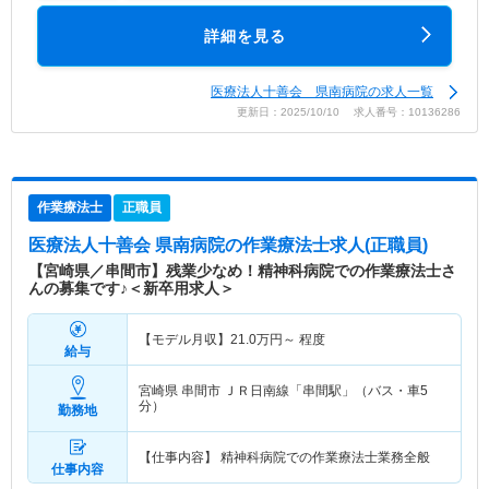
詳細を見る
医療法人十善会 県南病院の求人一覧
更新日：2025/10/10 求人番号：10136286
作業療法士
正職員
医療法人十善会 県南病院
の作業療法士求人(正職員)
【宮崎県／串間市】残業少なめ！精神科病院での作業療法士さ
んの募集です♪＜新卒用求人＞
【モデル月収】
21.0
万円～
程度
給与
宮崎県 串間市
ＪＲ日南線「串間駅」（バス・車5
分）
勤務地
【仕事内容】 精神科病院での作業療法士業務全般
仕事内容