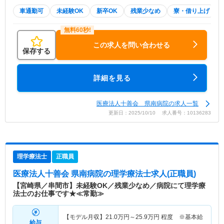
車通勤可
未経験OK
新卒OK
残業少なめ
寮・借り上げ
この求人を問い合わせる
保存する
詳細を見る
医療法人十善会 県南病院の求人一覧
更新日：2025/10/10 求人番号：10136283
理学療法士
正職員
医療法人十善会 県南病院
の理学療法士求人(正職員)
【宮崎県／串間市】未経験OK／残業少なめ／病院にて理学療
法士のお仕事です★≪常勤≫
【モデル月収】
21.0
万円～
25.9
万円
程度 ※基本給
給与