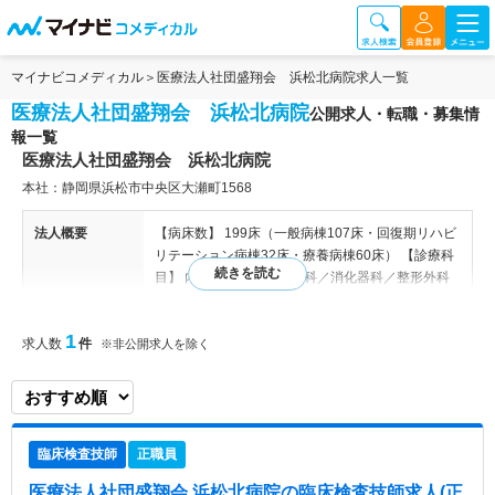
マイナビコメディカル
医療法人社団盛翔会 浜松北病院求人一覧
医療法人社団盛翔会 浜松北病院
公開求人・転職・募集情
報一覧
医療法人社団盛翔会 浜松北病院
本社：静岡県浜松市中央区大瀬町1568
法人概要
【病床数】 199床（一般病棟107床・回復期リハビ
リテーション病棟32床・療養病棟60床） 【診療科
目】 内科／循環器科／外科／消化器科／整形外科
／脳神経外科／眼科／小児科／皮膚科／泌尿器科／
形成外科／リハビリテーション科／歯科口腔外科／
1
求人数
件
放射線科／麻酔科 糖尿病ケアサポートチーム・高
※非公開求人を除く
気圧酸素治療・睡眠時無呼吸症候群治療 内科／循
環器科／外科／消化器科／整形外科／脳神経外科／
眼科／小児科／皮膚科／泌尿器科／形成外科／リハ
ビリテーション科／歯科口腔外科／放射線科／麻酔
臨床検査技師
正職員
科 ■199床（一般病棟107床・回復期リハビリテー
ション病棟60床・療養病棟32床） 【関連施設】 大
医療法人社団盛翔会 浜松北病院
の臨床検査技師求人(正