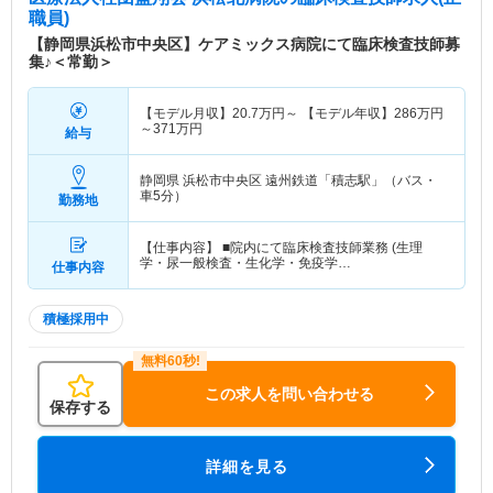
瀬介護保険センター・訪問看護ステーション大瀬・
職員)
おおせデイサービスセンター・訪問リハビリステー
【静岡県浜松市中央区】ケアミックス病院にて臨床検査技師募
ション大瀬・おおせ第二デイサービスセンター
集♪＜常勤＞
特色
静岡県浜松市中央区にある地域密着型のケアミック
【モデル月収】
20.7
万円～
【モデル年収】
286
万円
ス型病院です。一般、療養、回復期、在宅医療ま
～
371
万円
給与
で、幅広い医療を提供しており、静高気圧酸素治療
室も備えています。福利厚生の面では、託児所を完
静岡県 浜松市中央区
遠州鉄道「積志駅」（バス・
備しており、家庭を持っている方も多くプライベー
車5分）
勤務地
トと両立しやすい環境です。
【仕事内容】 ■院内にて臨床検査技師業務 (生理
学・尿一般検査・生化学・免疫学…
仕事内容
積極採用中
この求人を問い合わせる
保存する
詳細を見る