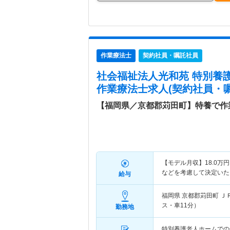
作業療法士
契約社員・嘱託社員
社会福祉法人光和苑 特別養
作業療法士求人(契約社員・嘱
【福岡県／京都郡苅田町】特養で作
【モデル月収】
18.0
万円
などを考慮して決定いた
給与
福岡県 京都郡苅田町
Ｊ
ス・車11分）
勤務地
特別養護老人ホームでの介