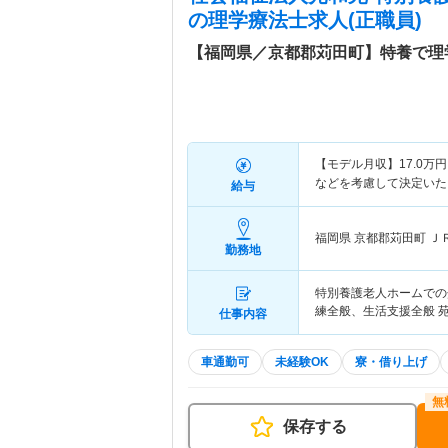
の理学療法士求人(正職員)
【福岡県／京都郡苅田町】特養で理
【モデル月収】
17.0
万円
などを考慮して決定いた
給与
福岡県 京都郡苅田町
Ｊ
勤務地
特別養護老人ホームでの
練全般、生活支援全般 
仕事内容
車通勤可
未経験OK
寮・借り上げ
保存する