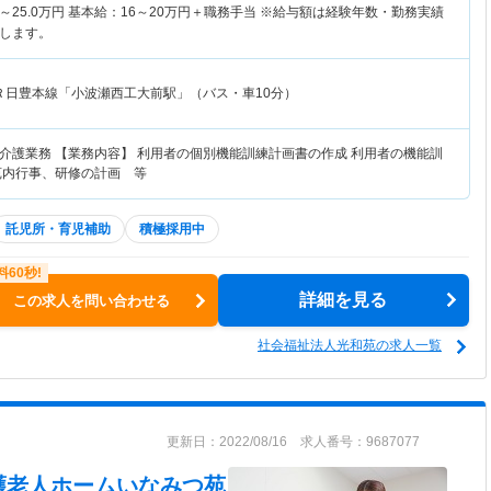
～
25.0
万円
基本給：16～20万円＋職務手当 ※給与額は経験年数・勤務実績
します。
Ｒ日豊本線「小波瀬西工大前駅」（バス・車10分）
介護業務 【業務内容】 利用者の個別機能訓練計画書の作成 利用者の機能訓
苑内行事、研修の計画 等
託児所・育児補助
積極採用中
詳細を見る
この求人を問い合わせる
社会福祉法人光和苑の求人一覧
更新日：2022/08/16 求人番号：9687077
護老人ホームいなみつ苑