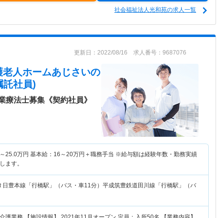
社会福祉法人光和苑の求人一覧
更新日：2022/08/16 求人番号：9687076
護老人ホームあじさい
の
託社員)
業療法士募集《契約社員》
～
25.0
万円
基本給：16～20万円＋職務手当 ※給与額は経験年数・勤務実績
します。
Ｒ日豊本線「行橋駅」（バス・車11分）平成筑豊鉄道田川線「行橋駅」（バ
護業務 【施設情報】 2021年11月オープン 定員：入所50名 【業務内容】