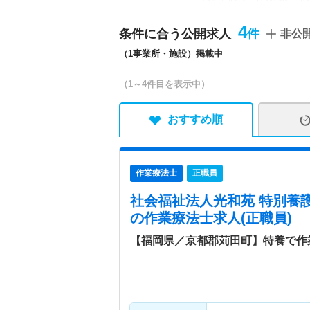
ム・小規模多機能型居宅介
4
条件に合う公開求人
非公
特色
利用者の方が自立した社会
（1事業所・施設）掲載中
ぬくもりのある家庭的な環
助を行っています。 これ
（1～4件目を表示中）
【子育て中の看護師さん活
境が整っています。 【働
が過ごしやすい環境づくり
おすすめ順
なイベントを行っています
と一緒にスタッフの方も楽
作業療法士
正職員
社会福祉法人光和苑 特別養
の作業療法士求人(正職員)
【福岡県／京都郡苅田町】特養で作