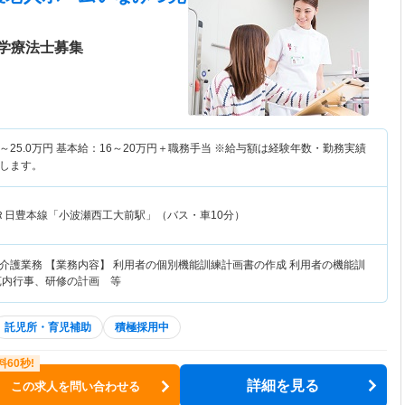
学療法士募集
～
25.0
万円
基本給：16～20万円＋職務手当 ※給与額は経験年数・勤務実績
します。
Ｒ日豊本線「小波瀬西工大前駅」（バス・車10分）
介護業務 【業務内容】 利用者の個別機能訓練計画書の作成 利用者の機能訓
苑内行事、研修の計画 等
託児所・育児補助
積極採用中
詳細を見る
この求人を問い合わせる