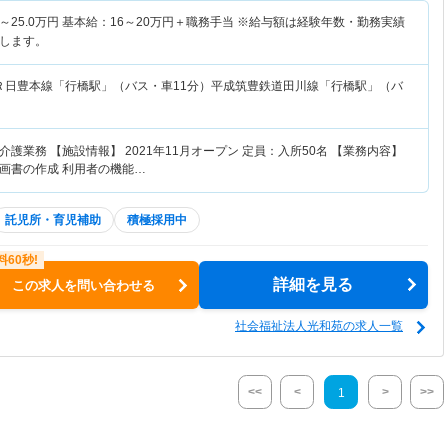
～
25.0
万円
基本給：16～20万円＋職務手当 ※給与額は経験年数・勤務実績
します。
Ｒ日豊本線「行橋駅」（バス・車11分）平成筑豊鉄道田川線「行橋駅」（バ
護業務 【施設情報】 2021年11月オープン 定員：入所50名 【業務内容】
画書の作成 利用者の機能…
託児所・育児補助
積極採用中
詳細を見る
この求人を問い合わせる
社会福祉法人光和苑の求人一覧
<<
<
>
>>
1