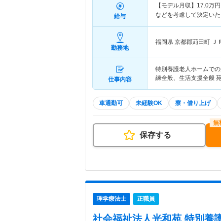
【モデル月収】
17.0
万円
などを考慮して決定いた
給与
福岡県 京都郡苅田町
Ｊ
勤務地
特別養護老人ホームでの
練全般、生活支援全般 
仕事内容
車通勤可
未経験OK
寮・借り上げ
保存する
理学療法士
正職員
社会福祉法人光和苑 特別養