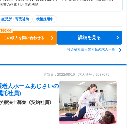
画書の作成 利用者の機能…
託児所・育児補助
積極採用中
詳細を見る
この求人を問い合わせる
社会福祉法人光和苑の求人一覧
更新日：2022/08/16 求人番号：9687075
護老人ホームあじさい
の
託社員)
学療法士募集《契約社員》