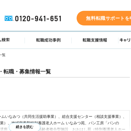
0120-941-651
無料転職サポートを
ド
求人検索
転職成功事例
転職支
一覧
・転職・募集情報一覧
ームいなみつ（共同生活援助事業）、総合支援センター（相談支援事業）、
業）、地域密着型特別養護老人ホーム いなみつ苑、パン工房「パンの
児所「さくらんぼ」、高齢者複合型施設 おおはし苑（特別養護老人ホー