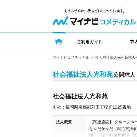
トップページ
ご利用ガイ
マイナビコメディカル
社会福祉法人光和苑求人
社会福祉法人光和苑
公開求人
社会福祉法人光和苑
本社：福岡県京都郡苅田町稲光1225番地
法人概要
【関連施設】 グループホ
なんだかんだ（就労支援事
樹」、認可外保育施設 託