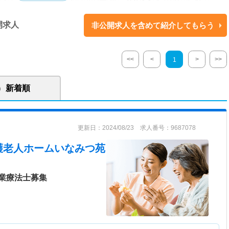
護・有料老人ホーム）
開求人
非公開求人を含めて紹介してもらう
生活を営むことができるように、支援を行っている障害者支援施設です。
境の中で、協調性と自立した生活習慣を身につけることができるように援
までの看護師経験を活かして、やりがいを持って働くことができます。
<<
<
>
>>
1
躍中！】 子育て中の看護師さんも在籍しており、家庭との両立ができる環
きやすい職場づくりに取り組んでいます！】 残業が少ないなど、職員の方
に積極的に取り組んでおり、働きやすい職場です。 【地域に密着した様々
新着順
！】 バザーやパン教室など、様々なイベントを開催しており、利用者の方
しんで参加されています。
更新日：2024/08/23 求人番号：9687078
護老人ホームいなみつ苑
業療法士募集