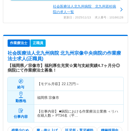
社会医療法人北九州病院 北九州若杉病
院の求人一覧
更新日：2025/11/13 求人番号：10166128
作業療法士
正職員
社会医療法人北九州病院 北九州宗像中央病院
の作業療
法士求人(正職員)
【福岡県／宗像市】福利厚生充実☆賞与支給実績4.7ヶ月分◎
病院にて作業療法士募集！
【モデル月収】
22.1
万円～
給与
福岡県 宗像市
勤務地
【仕事内容】 ■病院における作業療法士業務 ＜リハ
在籍人数＞ PT34名（平…
仕事内容
残業少なめ
寮・借り上げ
託児所・育児補助
積極採用中