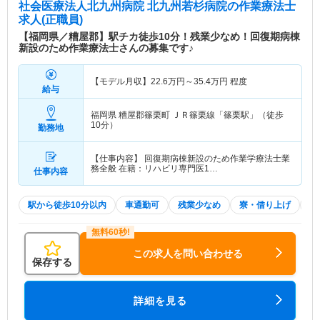
社会医療法人北九州病院 北九州若杉病院
の作業療法士
求人(正職員)
【福岡県／糟屋郡】駅チカ徒歩10分！残業少なめ！回復期病棟
新設のため作業療法士さんの募集です♪
【モデル月収】
22.6
万円～
35.4
万円
程度
給与
福岡県 糟屋郡篠栗町
ＪＲ篠栗線「篠栗駅」（徒歩
10分）
勤務地
【仕事内容】 回復期病棟新設のため作業学療法士業
務全般 在籍：リハビリ専門医1…
仕事内容
駅から徒歩10分以内
車通勤可
残業少なめ
寮・借り上げ
託
この求人を問い合わせる
保存する
詳細を見る