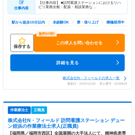
【仕事内容】 ■訪問看護ステーションにおけるリハ
ビリ業務全般：配薬・相談業務な…
仕事内容
駅から徒歩10分以内
未経験OK
寮・借り上げ
積極採用中
この求人を問い合わせる
保存する
詳細を見る
株式会社N・フィールドの求人一覧
更新日：2025/12/26 求人番号：9156818
作業療法士
正職員
株式会社N・フィールド 訪問看護ステーション デュー
ン姪浜
の作業療法士求人(正職員)
【福岡県／福岡市西区】全国展開の大手法人にて、精神疾患専