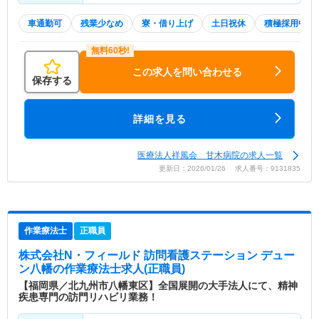
車通勤可
残業少なめ
寮・借り上げ
土日祝休
積極採用中
この求人を問い合わせる
保存する
詳細を見る
医療法人祥風会 甘木病院の求人一覧
更新日：2026/01/26 求人番号：9131835
作業療法士
正職員
株式会社N・フィールド 訪問看護ステーション デュー
ン八幡
の作業療法士求人(正職員)
【福岡県／北九州市八幡東区】全国展開の大手法人にて、精神
疾患専門の訪門リハビリ業務！