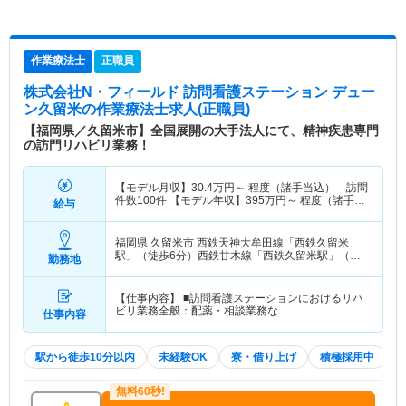
作業療法士
正職員
株式会社N・フィールド 訪問看護ステーション デュー
ン久留米
の作業療法士求人(正職員)
【福岡県／久留米市】全国展開の大手法人にて、精神疾患専門
の訪門リハビリ業務！
【モデル月収】
30.4
万円～
程度（諸手当込） 訪問
件数100件 【モデル年収】
395
万円～
程度（諸手当
給与
込）
福岡県 久留米市
西鉄天神大牟田線「西鉄久留米
駅」（徒歩6分）西鉄甘木線「西鉄久留米駅」（徒
勤務地
歩6分）
【仕事内容】 ■訪問看護ステーションにおけるリハ
ビリ業務全般：配薬・相談業務な…
仕事内容
駅から徒歩10分以内
未経験OK
寮・借り上げ
積極採用中