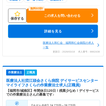
この求人を問い合わせる
保存する
詳細を見る
医療法人和仁会 福岡和仁会病院の求人
一覧
更新日：2026/03/16 求人番号：9862438
作業療法士
正職員
医療法人社団江頭会さくら病院 デイサービスセンター
マイライフさくら
の作業療法士求人(正職員)
【福岡市/城南区】年間休日120日！残業少なめ！デイサービス
での作業療法士さんの募集です♪
【モデル月収】
24.7
万円～
28.7
万円