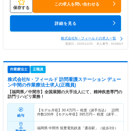
この求人を問い合わせる
保存する
詳細を見る
株式会社N・フィールドの求人一覧
更新日：2025/12/25 求人番号：9156827
作業療法士
正職員
株式会社N・フィールド 訪問看護ステーション デュー
ン中間
の作業療法士求人(正職員)
【福岡県／中間市】全国展開の大手法人にて、精神疾患専門の
訪門リハビリ業務！
【モデル月収】
30.4
万円～
程度（諸手当込） 訪問
件数100件 【モデル年収】
395
万円～
程度（諸手当
給与
込）
福岡県 中間市
筑豊電気鉄道「通谷駅」（徒歩3分）