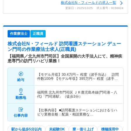
株式会社N・フィールドの求人一覧
更新日：2025/12/25 求人番号：9156824
作業療法士
正職員
株式会社N・フィールド 訪問看護ステーション デュー
ン門司
の作業療法士求人(正職員)
【福岡県／北九州市門司区】全国展開の大手法人にて、精神疾
患専門の訪門リハビリ業務！
【モデル月収】
30.4
万円～
程度（諸手当込） 訪問
件数100件 【モデル年収】
395
万円～
程度（諸手当
給与
込）
福岡県 北九州市門司区
ＪＲ鹿児島本線(門司港－八
代)「門司港駅」（徒歩3分）
勤務地
【仕事内容】 ■訪問看護ステーションにおけるリハ
ビリ業務全般：配薬・相談業務な…
仕事内容
駅から徒歩5分以内
未経験OK
寮・借り上げ
積極採用中
W