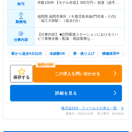
件数100件 【モデル年収】
395
万円～
程度（諸手当
給与
込）
福岡県 福岡市東区
ＪＲ鹿児島本線(門司港－八代)
「福工大前駅」（徒歩1分）
勤務地
【仕事内容】 ■訪問看護ステーションにおけるリハ
ビリ業務全般：配薬・相談業務な…
仕事内容
駅から徒歩5分以内
未経験OK
寮・借り上げ
積極採用中
W
この求人を問い合わせる
保存する
詳細を見る
株式会社N・フィールドの求人一覧
更新日：2025/12/26 求人番号：9156821