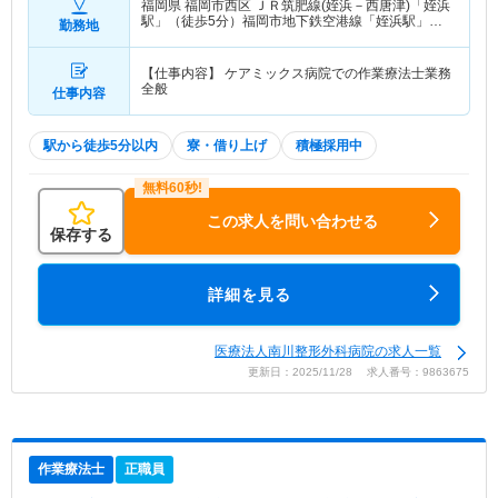
福岡県 福岡市西区
ＪＲ筑肥線(姪浜－西唐津)「姪浜
駅」（徒歩5分）福岡市地下鉄空港線「姪浜駅」
勤務地
（徒歩5分）
【仕事内容】 ケアミックス病院での作業療法士業務
全般
仕事内容
駅から徒歩5分以内
寮・借り上げ
積極採用中
この求人を問い合わせる
保存する
詳細を見る
医療法人南川整形外科病院の求人一覧
更新日：2025/11/28 求人番号：9863675
作業療法士
正職員