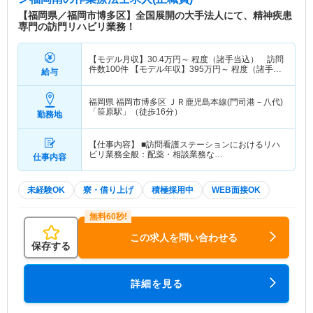
【福岡県／福岡市博多区】全国展開の大手法人にて、精神疾患
専門の訪門リハビリ業務！
【モデル月収】
30.4
万円～
程度（諸手当込） 訪問
件数100件 【モデル年収】
395
万円～
程度（諸手当
給与
込）
福岡県 福岡市博多区
ＪＲ鹿児島本線(門司港－八代)
「笹原駅」（徒歩16分）
勤務地
【仕事内容】 ■訪問看護ステーションにおけるリハ
ビリ業務全般：配薬・相談業務な…
仕事内容
未経験OK
寮・借り上げ
積極採用中
WEB面接OK
この求人を問い合わせる
保存する
詳細を見る