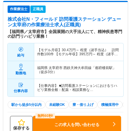
作業療法士
正職員
株式会社N・フィールド 訪問看護ステーション デュー
ン太宰府
の作業療法士求人(正職員)
【福岡県／太宰府市】全国展開の大手法人にて、精神疾患専門
の訪門リハビリ業務！
【モデル月収】
30.4
万円～
程度（諸手当込） 訪問
件数100件 【モデル年収】
395
万円～
程度（諸手当
給与
込）
福岡県 太宰府市
西鉄天神大牟田線「都府楼前駅」
（徒歩3分）
勤務地
【仕事内容】 ■訪問看護ステーションにおけるリハ
ビリ業務全般：配薬・相談業務な…
仕事内容
駅から徒歩5分以内
未経験OK
寮・借り上げ
積極採用中
W
この求人を問い合わせる
保存する