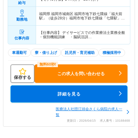
給与
福岡県 福岡市城南区
福岡市地下鉄七隈線「福大前
駅」（徒歩28分）福岡市地下鉄七隈線「七隈駅」
勤務地
（徒歩23分）
【仕事内容】 デイサービスでの作業療法士業務全般
・個別機能訓練 ・脳賦活訓…
仕事内容
車通勤可
寮・借り上げ
託児所・育児補助
積極採用中
この求人を問い合わせる
保存する
詳細を見る
医療法人社団江頭会さくら病院の求人一
覧
更新日：2026/04/15 求人番号：10168468