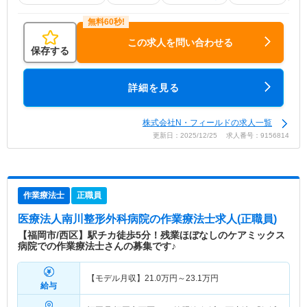
この求人を問い合わせる
保存する
詳細を見る
株式会社N・フィールドの求人一覧
更新日：2025/12/25 求人番号：9156814
作業療法士
正職員
医療法人南川整形外科病院
の作業療法士求人(正職員)
【福岡市/西区】駅チカ徒歩5分！残業ほぼなしのケアミックス
病院での作業療法士さんの募集です♪
【モデル月収】
21.0
万円～
23.1
万円
給与