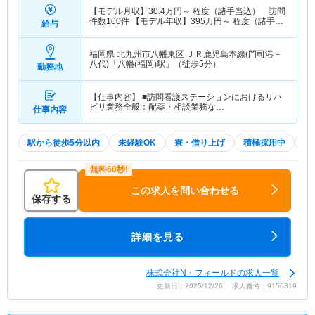
【モデル月収】
30.4
万円～
程度（諸手当込） 訪問
件数100件 【モデル年収】
395
万円～
程度（諸手当
給与
込）
福岡県 北九州市八幡東区
ＪＲ鹿児島本線(門司港－
八代)「八幡(福岡)駅」（徒歩5分）
勤務地
【仕事内容】 ■訪問看護ステーションにおけるリハ
ビリ業務全般：配薬・相談業務な…
仕事内容
駅から徒歩5分以内
未経験OK
寮・借り上げ
積極採用中
W
この求人を問い合わせる
保存する
詳細を見る
株式会社N・フィールドの求人一覧
更新日：2025/12/26 求人番号：9156819