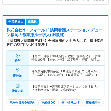
作業療法士
正職員
株式会社N・フィールド 訪問看護ステーション デュー
ン福岡
の作業療法士求人(正職員)
【福岡県／福岡市博多区】全国展開の大手法人にて、精神疾患
専門の訪門リハビリ業務！
【モデル月収】
30.4
万円～
程度（諸手当込） 訪問
件数100件 【モデル年収】
395
万円～
程度（諸手当
給与
込）
福岡県 福岡市博多区
ＪＲ鹿児島本線(門司港－八代)
「吉塚駅」（徒歩10分）ＪＲ篠栗線「吉塚駅」（徒
勤務地
歩10分） 他
【仕事内容】 ■訪問看護ステーションにおけるリハ
ビリ業務全般：配薬・相談業務な…
仕事内容
駅から徒歩5分以内
未経験OK
寮・借り上げ
積極採用中
W