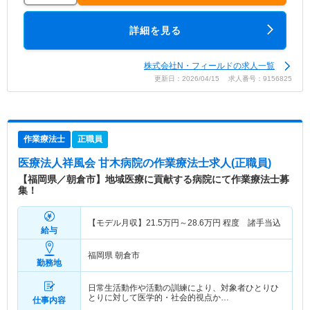
詳細を見る
株式会社N・フィールドの求人一覧
更新日：2026/04/15 求人番号：9156825
作業療法士
正職員
医療法人祥風会 甘木病院
の作業療法士求人(正職員)
【福岡県／朝倉市】地域医療に貢献する病院にて作業療法士募
集！
【モデル月収】
21.5
万円～
28.6
万円
程度 諸手当込
給与
福岡県 朝倉市
勤務地
日常生活動作や活動の訓練により、対象者ひとりひ
とりに対して医学的・社会的視点か…
仕事内容