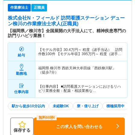
作業療法士
正職員
株式会社N・フィールド 訪問看護ステーション デュー
ン柳川
の作業療法士求人(正職員)
【福岡県／柳川市】全国展開の大手法人にて、精神疾患専門の
訪門リハビリ業務！
【モデル月収】
30.4
万円～
程度（諸手当込） 訪問
件数100件 【モデル年収】
395
万円～
程度（諸手当
給与
込）
福岡県 柳川市
西鉄天神大牟田線「西鉄柳川駅」
（徒歩7分）
勤務地
【仕事内容】 ■訪問看護ステーションにおけるリハ
ビリ業務全般：配薬・相談業務な…
仕事内容
駅から徒歩10分以内
未経験OK
寮・借り上げ
積極採用中
この求人を問い合わせる
保存する