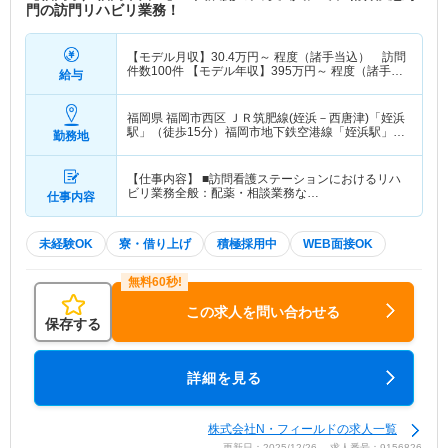
門の訪門リハビリ業務！
【モデル月収】
30.4
万円～
程度（諸手当込） 訪問
件数100件 【モデル年収】
395
万円～
程度（諸手当
給与
込）
福岡県 福岡市西区
ＪＲ筑肥線(姪浜－西唐津)「姪浜
駅」（徒歩15分）福岡市地下鉄空港線「姪浜駅」
勤務地
（徒歩15分）
【仕事内容】 ■訪問看護ステーションにおけるリハ
ビリ業務全般：配薬・相談業務な…
仕事内容
未経験OK
寮・借り上げ
積極採用中
WEB面接OK
この求人を問い合わせる
保存する
詳細を見る
株式会社N・フィールドの求人一覧
更新日：2025/12/26 求人番号：9156826