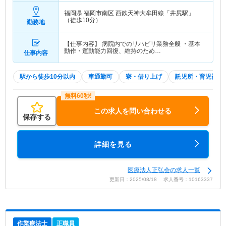
福岡県 福岡市南区
西鉄天神大牟田線「井尻駅」
（徒歩10分）
勤務地
【仕事内容】 病院内でのリハビリ業務全般 ・基本
動作・運動能力回復、維持のため…
仕事内容
駅から徒歩10分以内
車通勤可
寮・借り上げ
託児所・育児補助
この求人を問い合わせる
保存する
詳細を見る
医療法人正弘会の求人一覧
更新日：2025/08/18 求人番号：10163337
作業療法士
正職員