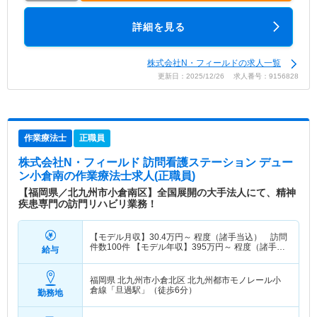
詳細を見る
株式会社N・フィールドの求人一覧
更新日：2025/12/26 求人番号：9156828
作業療法士
正職員
株式会社N・フィールド 訪問看護ステーション デュー
ン小倉南
の作業療法士求人(正職員)
【福岡県／北九州市小倉南区】全国展開の大手法人にて、精神
疾患専門の訪門リハビリ業務！
【モデル月収】
30.4
万円～
程度（諸手当込） 訪問
件数100件 【モデル年収】
395
万円～
程度（諸手当
給与
込）
福岡県 北九州市小倉北区
北九州都市モノレール小
倉線「旦過駅」（徒歩6分）
勤務地