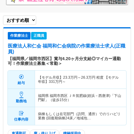
作業療法士
正職員
医療法人和仁会 福岡和仁会病院
の作業療法士求人(正職
員)
【福岡県／福岡市西区】賞与4.20ヶ月分支給◎マイカー通勤
可！作業療法士募集＜常勤＞
【モデル月収】
23.3
万円～
26.3
万円
程度 【モデル
年収】
331
万円～
給与
福岡県 福岡市西区
ＪＲ筑肥線(姪浜－西唐津)「下山
門駅」（徒歩15分）
勤務地
病棟もしくは在宅部門（訪問、通所）でのリハビリ
業務 (回復期病棟24床／地域包…
仕事内容
車通勤可
寮・借り上げ
積極採用中