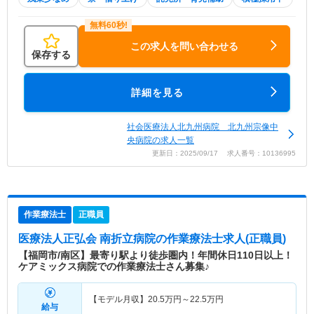
この求人を問い合わせる
保存する
詳細を見る
社会医療法人北九州病院 北九州宗像中
央病院の求人一覧
更新日：2025/09/17 求人番号：10136995
作業療法士
正職員
医療法人正弘会 南折立病院
の作業療法士求人(正職員)
【福岡市/南区】最寄り駅より徒歩圏内！年間休日110日以上！
ケアミックス病院での作業療法士さん募集♪
【モデル月収】
20.5
万円～
22.5
万円
給与