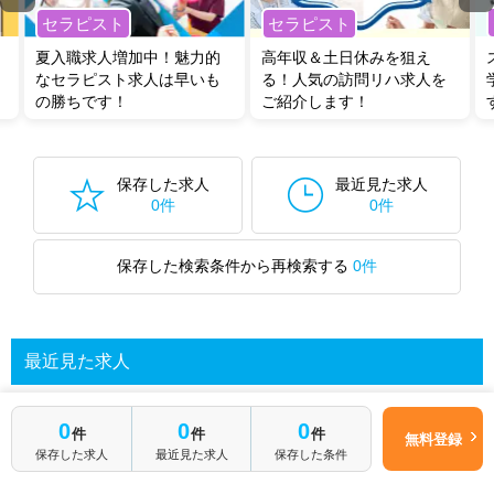
セラピスト
セラピスト
夏入職求人増加中！魅力的
高年収＆土日休みを狙え
なセラピスト求人は早いも
る！人気の訪問リハ求人を
の勝ちです！
ご紹介します！
保存した求人
最近見た求人
0件
0件
保存した検索条件から再検索する
0件
最近見た求人
0
0
0
件
件
件
あなたが最近見た求人を表示します
無料登録
保存した求人
最近見た求人
保存した条件