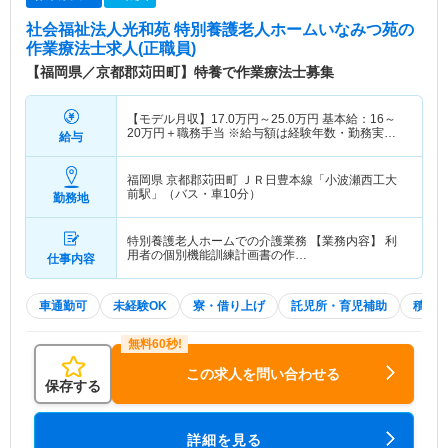
社会福祉法人光和苑 特別養護老人ホームいなみつ苑
の
作業療法士求人(正職員)
【福岡県／京都郡苅田町】特養で作業療法士募集
【モデル月収】
17.0
万円～
25.0
万円
基本給：16～
20万円＋職務手当 ※給与額は経験年数・勤務実績
給与
などを考慮して決定いたします。
福岡県 京都郡苅田町
ＪＲ日豊本線「小波瀬西工大
前駅」（バス・車10分）
勤務地
特別養護老人ホームでの介護業務 【業務内容】 利
用者の個別機能訓練計画書の作…
仕事内容
車通勤可
未経験OK
寮・借り上げ
託児所・育児補助
積極
この求人を問い合わせる
保存する
詳細を見る