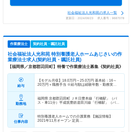
社会福祉法人光和苑の求人一覧
更新日：2024/08/23 求人番号：9687078
作業療法士
契約社員・嘱託社員
社会福祉法人光和苑 特別養護老人ホームあじさい
の作
業療法士求人(契約社員・嘱託社員)
【福岡県／京都郡苅田町】特養で作業療法士募集《契約社員》
【モデル月収】
18.0
万円～
25.0
万円
基本給：16～
20万円＋職務手当 ※給与額は経験年数・勤務実績
給与
などを考慮して決定いたします。
福岡県 京都郡苅田町
ＪＲ日豊本線「行橋駅」（バ
ス・車11分）平成筑豊鉄道田川線「行橋駅」（バ
勤務地
ス・車11分）
特別養護老人ホームでの介護業務 【施設情報】
2021年11月オープン 定員…
仕事内容