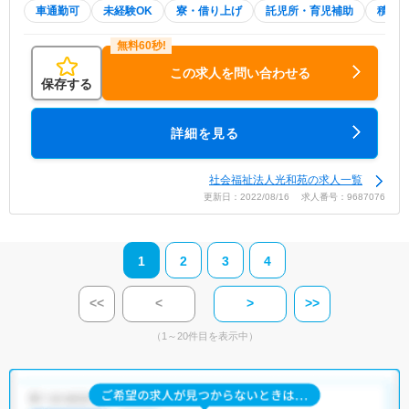
車通勤可
未経験OK
寮・借り上げ
託児所・育児補助
積極
この求人を問い合わせる
保存する
詳細を見る
社会福祉法人光和苑の求人一覧
更新日：2022/08/16 求人番号：9687076
1
2
3
4
<<
<
>
>>
（1～20件目を表示中）