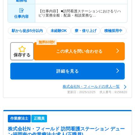
勤務地
【仕事内容】 ■訪問看護ステーションにおけるリハ
ビリ業務全般：配薬・相談業務な…
仕事内容
駅から徒歩5分以内
未経験OK
寮・借り上げ
積極採用中
W
この求人を問い合わせる
保存する
詳細を見る
株式会社N・フィールドの求人一覧
更新日：2025/12/25 求人番号：9156820
作業療法士
正職員
株式会社N・フィールド 訪問看護ステーション デュー
ン福岡南
の作業療法士求人(正職員)