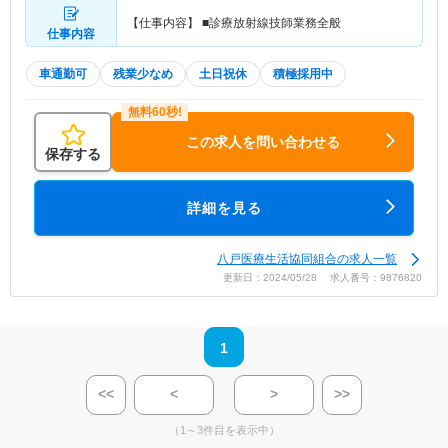
【仕事内容】 ■診療放射線技師業務全般
仕事内容
車通勤可
残業少なめ
土日祝休
積極採用中
この求人を問い合わせる
保存する
詳細を見る
八戸医療生活協同組合の求人一覧
更新日：2024/05/28 求人番号：9876820
1
<<
<
>
>>
（1～3件目を表示中）