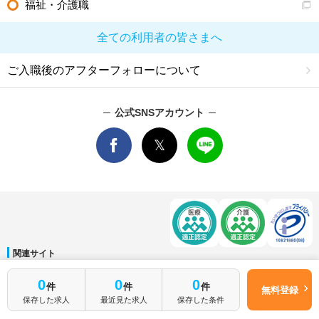
福祉・介護職
全ての利用者の皆さまへ
ご入職後のアフターフォローについて
公式SNSアカウント
関連サイト
マイナビDOCTOR
│
マイナビ看護師
│
マイナビ薬剤師
│
マイナビ保育士
簡単1分
0
0
0
件
件
件
運営会社
無料登録
はじめて転職
無料転職サポートに申し込む
保存した求人
最近見た求人
保存した条件
会社概要
│
ご利用規約
│
個人情報保護方針
│
サイトマップ
│
お問い合わせ
される方へ