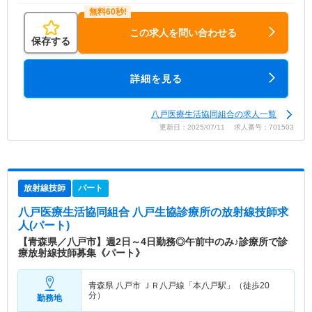
この求人を問い合わせる
保存する
詳細を見る
八戸医療生活協同組合の求人一覧
更新日：2025/07/11 求人番号：701503
放射線技師
パート
八戸医療生活協同組合 八戸生協診療所
の放射線技師求
人(パート)
【青森県／八戸市】週2日～4日勤務◎午前中のみ♪診療所で診
療放射線技師募集《パート》
青森県 八戸市
ＪＲ八戸線「本八戸駅」（徒歩20
分）
勤務地