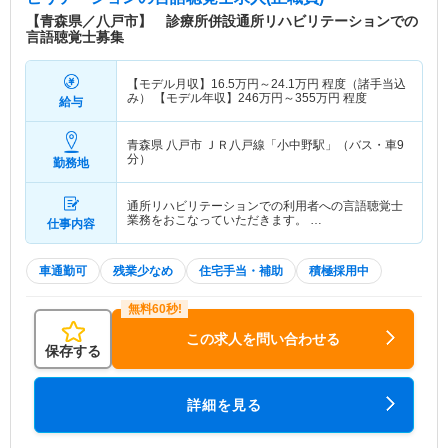
ホーム、デイサービス、看護小規模多機能ホームな
【青森県／八戸市】 診療所併設通所リハビリテーションでの
ど、幅広い選択肢が用意されています。これによ
言語聴覚士募集
り、利用者のニーズに応じたきめ細やかな支援が行
われています。 また、各種健康診断や予防接種も
【モデル月収】
16.5
万円～
24.1
万円
程度（諸手当込
提供され、地域の健康維持に貢献しています。八戸
み） 【モデル年収】
246
万円～
355
万円
程度
給与
医療生活協同組合の理念は、「健康で豊かな人生を
おくりたい、病気になっても自宅で暮らしたいとい
青森県 八戸市
ＪＲ八戸線「小中野駅」（バス・車9
う願いを支える」ことであり、医療と福祉の専門家
分）
勤務地
が協力し、地域の皆様が安心して暮らせるようなケ
アを提供することを目指しています。
通所リハビリテーションでの利用者への言語聴覚士
業務をおこなっていただきます。 …
仕事内容
車通勤可
残業少なめ
住宅手当・補助
積極採用中
この求人を問い合わせる
保存する
詳細を見る