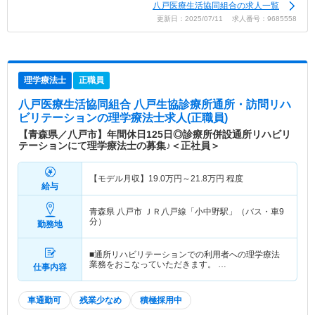
八戸医療生活協同組合の求人一覧
更新日：2025/07/11 求人番号：9685558
理学療法士
正職員
八戸医療生活協同組合 八戸生協診療所通所・訪問リハ
ビリテーション
の理学療法士求人(正職員)
【青森県／八戸市】年間休日125日◎診療所併設通所リハビリ
テーションにて理学療法士の募集♪＜正社員＞
【モデル月収】
19.0
万円～
21.8
万円
程度
給与
青森県 八戸市
ＪＲ八戸線「小中野駅」（バス・車9
分）
勤務地
■通所リハビリテーションでの利用者への理学療法
業務をおこなっていただきます。 …
仕事内容
車通勤可
残業少なめ
積極採用中