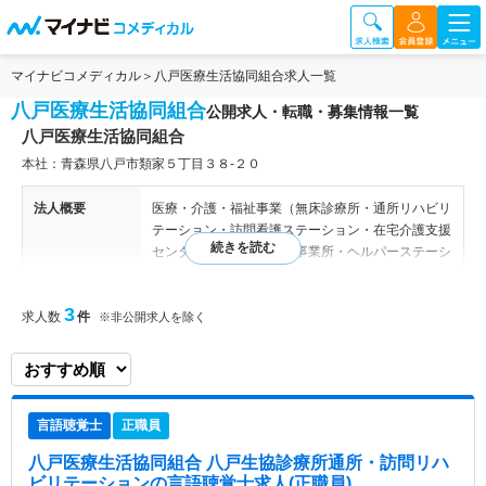
マイナビコメディカル
八戸医療生活協同組合求人一覧
八戸医療生活協同組合
公開求人・転職・募集情報一覧
八戸医療生活協同組合
本社：青森県八戸市類家５丁目３８-２０
法人概要
医療・介護・福祉事業（無床診療所・通所リハビリ
テーション・訪問看護ステーション・在宅介護支援
センター・居宅介護支援事業所・ヘルパーステーシ
ョン）
3
求人数
件
※非公開求人を除く
特色
八戸医療生活協同組合は、青森県八戸市を拠点に、
地域の健康と福祉を支える多様な医療サービスを展
開しています。内科を中心とした八戸生協診療所で
は、生活習慣病の治療や在宅医療が提供されてお
り、外来診療および訪問診療を通じて地域住民の健
言語聴覚士
正職員
康を守っています。 介護サービスにおいては、訪
問リハビリテーションや訪問看護、認知症対応型デ
八戸医療生活協同組合 八戸生協診療所通所・訪問リハ
イサービス、小規模多機能ホーム、介護付有料老人
ビリテーション
の言語聴覚士求人(正職員)