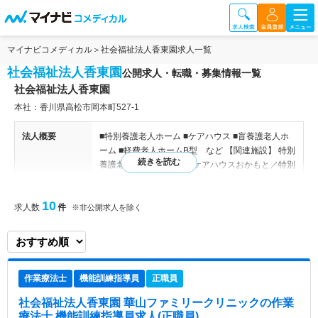
マイナビコメディカル
社会福祉法人香東園求人一覧
社会福祉法人香東園
公開求人・転職・募集情報一覧
社会福祉法人香東園
本社：香川県高松市岡本町527‐1
法人概要
■特別養護老人ホーム ■ケアハウス ■盲養護老人ホ
ーム ■軽費老人ホームB型 など 【関連施設】 特別
養護老人ホーム岡本荘／ケアハウスおかもと／特別
養護老人ホーム香東園／盲養護老人ホーム香東園／
軽費老人ホームB型華山／特別養護老人ホーム絹島
10
求人数
件
荘／小規模多機能型居宅介護 えんざ／ケアセンタ
※非公開求人を除く
ー 松縄／華山ファミリークリニック／香東園やま
しな／山科積慶園
特色
社会福祉法人香東園は、高齢者や障がいを持つ方々
作業療法士
機能訓練指導員
正職員
の生活支援を行い、地域社会の福祉向上に貢献して
います。高松市、さぬき市、東かがわ市の三市に特
社会福祉法人香東園 華山ファミリークリニック
の作業
別養護老人ホーム、盲養護老人ホーム、軽費老人ホ
療法士,機能訓練指導員求人(正職員)