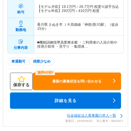
【モデル月収】
19.1
万円～
26.7
万円
程度※諸手当込
【モデル年収】
293
万円～
410
万円
程度
給与
香川県 さぬき市
ＪＲ高徳線「神前(香川)駅」（徒歩
15分）
勤務地
■機能訓練指導員業務全般 ・ご利用者の入浴介助や
排泄介助等 ・見守り ・集団体…
仕事内容
車通勤可
残業少なめ
最新の募集状況を問い合わせる
保存する
詳細を見る
社会福祉法人香東園の求人一覧
更新日：2026/06/02 求人番号：9842617