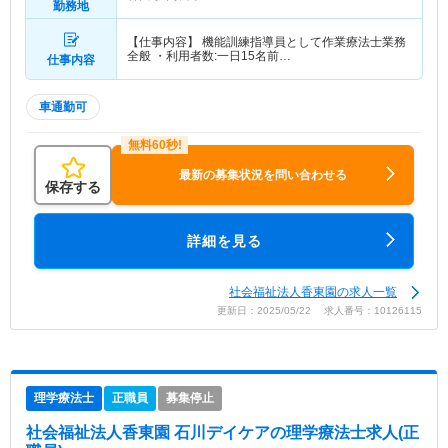
勤務地
【仕事内容】 機能訓練指導員として作業療法士業務
全般 ・利用者数:一日15名前…
仕事内容
車通勤可
最新の募集状況を問い合わせる
保存する
詳細を見る
社会福祉法人香東園の求人一覧
更新日：2025/05/22 求人番号：10126115
理学療法士
正職員
募集停止
社会福祉法人香東園 石川デイケア
の理学療法士求人(正