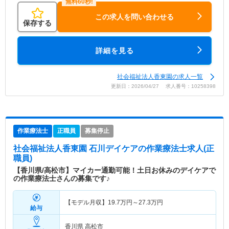
この求人を問い合わせる
保存する
詳細を見る
社会福祉法人香東園の求人一覧
更新日：2026/04/27 求人番号：10258398
作業療法士
正職員
募集停止
社会福祉法人香東園 石川デイケア
の作業療法士求人(正
職員)
【香川県/高松市】マイカー通勤可能！土日お休みのデイケアで
の作業療法士さんの募集です♪
【モデル月収】
19.7
万円～
27.3
万円
給与
香川県 高松市