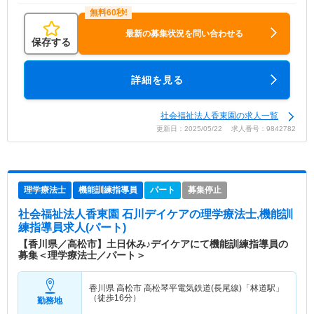
最新の募集状況を問い合わせる
保存する
詳細を見る
社会福祉法人香東園の求人一覧
更新日：2025/05/22 求人番号：9842782
理学療法士
機能訓練指導員
パート
募集停止
社会福祉法人香東園 石川デイケア
の理学療法士,機能訓
練指導員求人(パート)
【香川県／高松市】土日休み♪デイケアにて機能訓練指導員の
募集＜理学療法士／パート＞
香川県 高松市
高松琴平電気鉄道(長尾線)「林道駅」
（徒歩16分）
勤務地