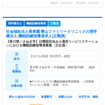
更新日：2026/04/27 求人番号：10258504
理学療法士
機能訓練指導員
正職員
社会福祉法人香東園 華山ファミリークリニック
の理学
療法士,機能訓練指導員求人(正職員)
【香川県／さぬき市】日曜固定休み☆通所リハビリステーショ
ンにおける機能訓練指導員募集〈正社員〉
【モデル月収】
20.9
万円～
程度
給与
香川県 さぬき市
ＪＲ高徳線「神前(香川)駅」（徒歩
8分）
勤務地
■デイサービスでの機能訓練指導員業務 ・ご利用者
のリハビリ業務 ・送迎 ・その…
仕事内容
駅から徒歩10分以内
車通勤可
残業少なめ
住宅手当・補助