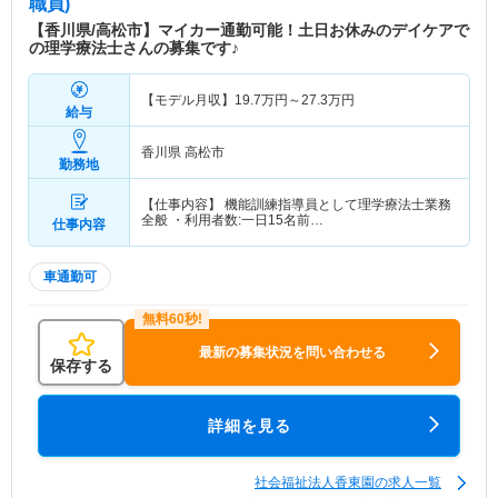
職員)
【香川県/高松市】マイカー通勤可能！土日お休みのデイケアで
の理学療法士さんの募集です♪
【モデル月収】
19.7
万円～
27.3
万円
給与
香川県 高松市
勤務地
【仕事内容】 機能訓練指導員として理学療法士業務
全般 ・利用者数:一日15名前…
仕事内容
車通勤可
最新の募集状況を問い合わせる
保存する
詳細を見る
社会福祉法人香東園の求人一覧