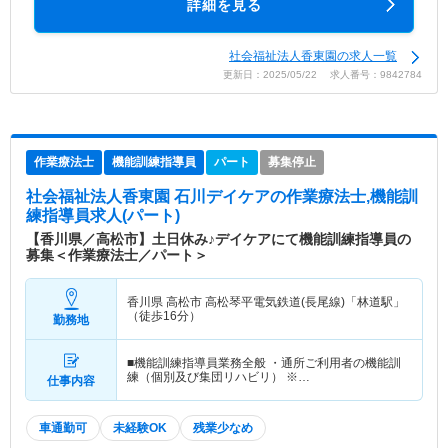
詳細を見る
社会福祉法人香東園の求人一覧
更新日：2025/05/22 求人番号：9842784
作業療法士
機能訓練指導員
パート
募集停止
社会福祉法人香東園 石川デイケア
の作業療法士,機能訓
練指導員求人(パート)
【香川県／高松市】土日休み♪デイケアにて機能訓練指導員の
募集＜作業療法士／パート＞
香川県 高松市
高松琴平電気鉄道(長尾線)「林道駅」
（徒歩16分）
勤務地
■機能訓練指導員業務全般 ・通所ご利用者の機能訓
練（個別及び集団リハビリ） ※…
仕事内容
車通勤可
未経験OK
残業少なめ