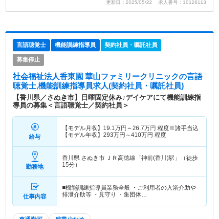
更新日：2025/05/22 求人番号：10126113
言語聴覚士
機能訓練指導員
契約社員・嘱託社員
募集停止
社会福祉法人香東園 華山ファミリークリニック
の言語
聴覚士,機能訓練指導員求人(契約社員・嘱託社員)
【香川県／さぬき市】日曜固定休み♪デイケアにて機能訓練指
導員の募集＜言語聴覚士／契約社員＞
【モデル月収】
19.1
万円～
26.7
万円
程度※諸手当込
【モデル年収】
293
万円～
410
万円
程度
給与
香川県 さぬき市
ＪＲ高徳線「神前(香川)駅」（徒歩
15分）
勤務地
■機能訓練指導員業務全般 ・ご利用者の入浴介助や
排泄介助等 ・見守り ・集団体…
仕事内容