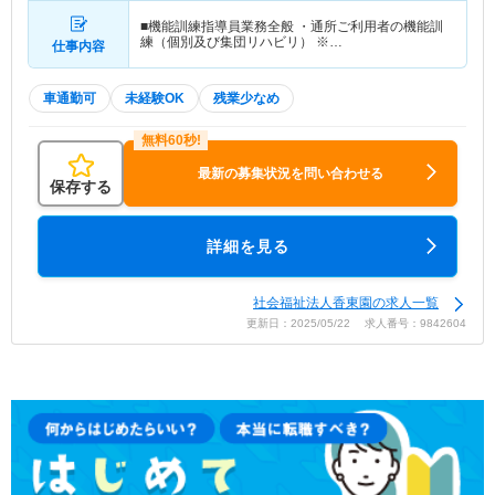
■機能訓練指導員業務全般 ・通所ご利用者の機能訓
練（個別及び集団リハビリ） ※…
仕事内容
車通勤可
未経験OK
残業少なめ
最新の募集状況を問い合わせる
保存する
詳細を見る
社会福祉法人香東園の求人一覧
更新日：2025/05/22 求人番号：9842604