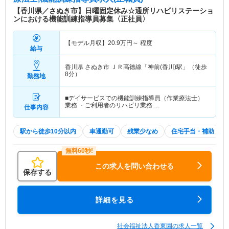
ームをはじめ種々の施設、事業を展開しています。
【香川県／さぬき市】日曜固定休み☆通所リハビリステーショ
ンにおける機能訓練指導員募集〈正社員〉
【モデル月収】
20.9
万円～
程度
給与
香川県 さぬき市
ＪＲ高徳線「神前(香川)駅」（徒歩
8分）
勤務地
■デイサービスでの機能訓練指導員（作業療法士）
業務 ・ご利用者のリハビリ業務 …
仕事内容
駅から徒歩10分以内
車通勤可
残業少なめ
住宅手当・補助
この求人を問い合わせる
保存する
詳細を見る
社会福祉法人香東園の求人一覧