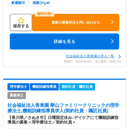
車通勤可
残業少なめ
最新の募集状況を問い合わせる
保存する
詳細を見る
社会福祉法人香東園の求人一覧
更新日：2026/06/02 求人番号：9842761
理学療法士
機能訓練指導員
契約社員・嘱託社員
募集停止
社会福祉法人香東園 華山ファミリークリニック
の理学
療法士,機能訓練指導員求人(契約社員・嘱託社員)
【香川県／さぬき市】日曜固定休み♪デイケアにて機能訓練指
導員の募集＜理学療法士／契約社員＞