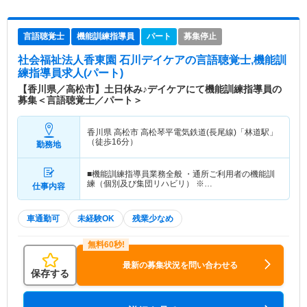
言語聴覚士
機能訓練指導員
パート
募集停止
社会福祉法人香東園 石川デイケア
の言語聴覚士,機能訓
練指導員求人(パート)
【香川県／高松市】土日休み♪デイケアにて機能訓練指導員の
募集＜言語聴覚士／パート＞
香川県 高松市
高松琴平電気鉄道(長尾線)「林道駅」
（徒歩16分）
勤務地
■機能訓練指導員業務全般 ・通所ご利用者の機能訓
練（個別及び集団リハビリ） ※…
仕事内容
車通勤可
未経験OK
残業少なめ
最新の募集状況を問い合わせる
保存する