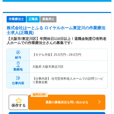
作業療法士
正職員
募集停止
株式会社はーとふる ロイヤルホーム東淀川
の作業療法
士求人(正職員)
【大阪市/東淀川区】年間休日110日以上！退職金制度◎有料老
人ホームでの作業療法士さんの募集です♪
【モデル月収】
25.0
万円～
29.0
万円
給与
大阪府 大阪市東淀川区
勤務地
【仕事内容】 住宅型有料老人ホームでの訪問リハビ
リ業務全般
仕事内容
最新の募集状況を問い合わせる
保存する