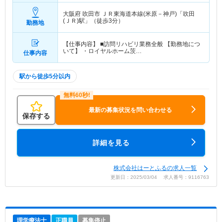
大阪府 吹田市
ＪＲ東海道本線(米原－神戸)「吹田
(ＪＲ)駅」（徒歩3分）
勤務地
【仕事内容】 ■訪問リハビリ業務全般 【勤務地につ
いて】 ・ロイヤルホーム茨…
仕事内容
駅から徒歩5分以内
最新の募集状況を問い合わせる
保存する
詳細を見る
株式会社はーとふるの求人一覧
更新日：2025/03/04 求人番号：9116763
理学療法士
正職員
募集停止