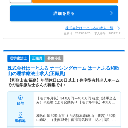
詳細を見る
株式会社はーとふるの求人一覧
更新日：2025/09/25 求人番号：9837517
理学療法士
正職員
募集停止
株式会社はーとふる ナーシングホーム はーとふる和歌
山
の理学療法士求人(正職員)
【和歌山市/福島】年間休日110日以上！住宅型有料老人ホーム
での理学療法士さんの募集です♪
【モデル月収】
34.0
万円～
40.0
万円
程度（諸手当込
み）※経験により変動あり 【モデル年収】
408
万円
給与
～
480
万円
程度※経験により変動あり
和歌山県 和歌山市
ＪＲ紀勢本線(亀山－新宮)「和歌
山市駅」（徒歩18分）南海電気鉄道「紀ノ川駅」
勤務地
（徒歩18分） 他