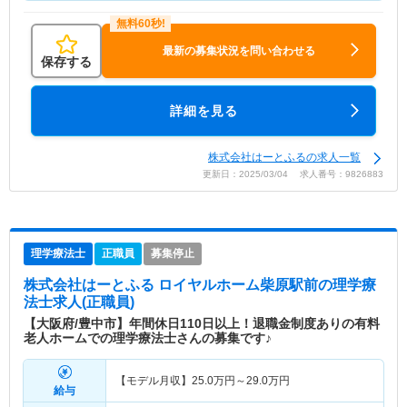
最新の募集状況を問い合わせる
保存する
詳細を見る
株式会社はーとふるの求人一覧
更新日：2025/03/04 求人番号：9826883
理学療法士
正職員
募集停止
株式会社はーとふる ロイヤルホーム柴原駅前
の理学療
法士求人(正職員)
【大阪府/豊中市】年間休日110日以上！退職金制度ありの有料
老人ホームでの理学療法士さんの募集です♪
【モデル月収】
25.0
万円～
29.0
万円
給与