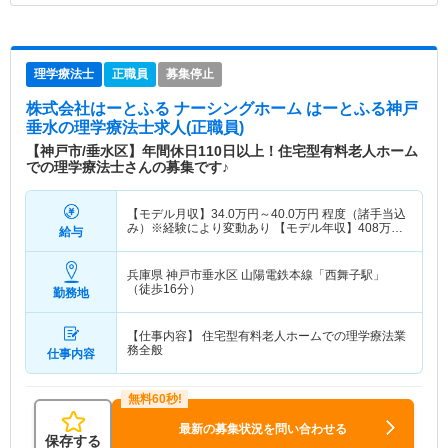
理学療法士
正職員
募集停止
株式会社はーとふる ナーシングホーム はーとふる神戸
垂水
の理学療法士求人(正職員)
【神戸市/垂水区】年間休日110日以上！住宅型有料老人ホーム
での理学療法士さんの募集です♪
【モデル月収】
34.0
万円～
40.0
万円
程度（諸手当込
み）※経験により変動あり 【モデル年収】
408
万円
給与
～
480
万円
程度※経験により変動あり
兵庫県 神戸市垂水区
山陽電鉄本線「西舞子駅」
（徒歩16分）
勤務地
【仕事内容】 住宅型有料老人ホームでの理学療法業
務全般
仕事内容
最新の募集状況を問い合わせる
保存する