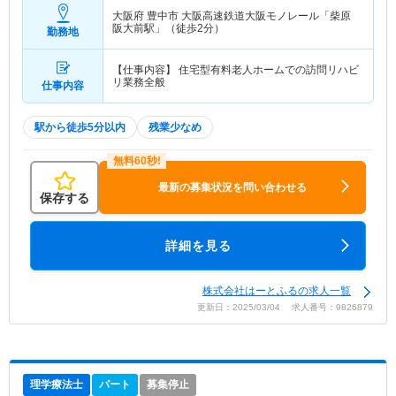
大阪府 豊中市
大阪高速鉄道大阪モノレール「柴原
阪大前駅」（徒歩2分）
勤務地
【仕事内容】 住宅型有料老人ホームでの訪問リハビ
リ業務全般
仕事内容
駅から徒歩5分以内
残業少なめ
最新の募集状況を問い合わせる
保存する
詳細を見る
株式会社はーとふるの求人一覧
更新日：2025/03/04 求人番号：9826879
理学療法士
パート
募集停止