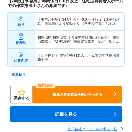
【和歌山市/福島】年間休日110日以上！住宅型有料老人ホーム
での作業療法士さんの募集です♪
【モデル月収】
34.0
万円～
40.0
万円
程度（諸手当込
み）※経験により変動あり 【モデル年収】
408
万円
給与
～
480
万円
程度※経験により変動あり
和歌山県 和歌山市
ＪＲ紀勢本線(亀山－新宮)「和歌
山市駅」（徒歩18分）南海電気鉄道「紀ノ川駅」
勤務地
（徒歩18分） 他
【仕事内容】 住宅型有料老人ホームでの理学療法業
務全般
仕事内容
車通勤可
最新の募集状況を問い合わせる
保存する
詳細を見る
株式会社はーとふるの求人一覧