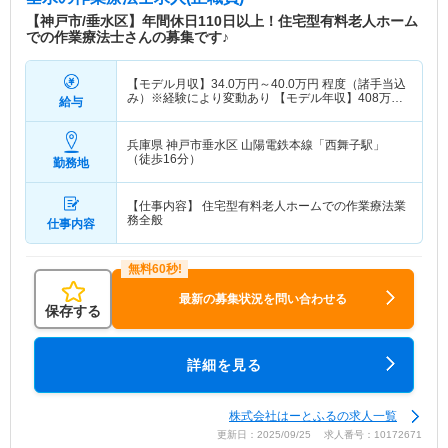
【神戸市/垂水区】年間休日110日以上！住宅型有料老人ホーム
での作業療法士さんの募集です♪
【モデル月収】
34.0
万円～
40.0
万円
程度（諸手当込
み）※経験により変動あり 【モデル年収】
408
万円
給与
～
480
万円
程度※経験により変動あり
兵庫県 神戸市垂水区
山陽電鉄本線「西舞子駅」
（徒歩16分）
勤務地
【仕事内容】 住宅型有料老人ホームでの作業療法業
務全般
仕事内容
最新の募集状況を問い合わせる
保存する
詳細を見る
株式会社はーとふるの求人一覧
更新日：2025/09/25 求人番号：10172671