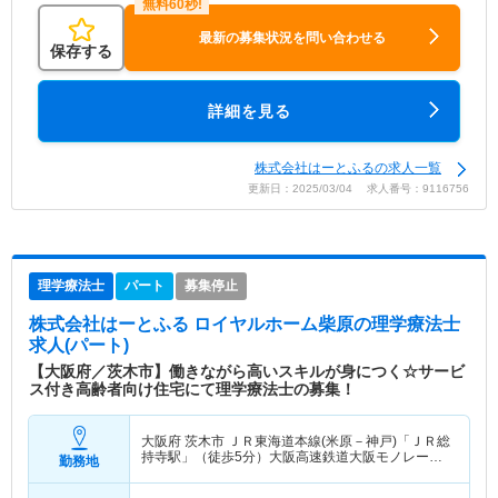
最新の募集状況を問い合わせる
保存する
詳細を見る
株式会社はーとふるの求人一覧
更新日：2025/03/04 求人番号：9116756
理学療法士
パート
募集停止
株式会社はーとふる ロイヤルホーム柴原
の理学療法士
求人(パート)
【大阪府／茨木市】働きながら高いスキルが身につく☆サービ
ス付き高齢者向け住宅にて理学療法士の募集！
大阪府 茨木市
ＪＲ東海道本線(米原－神戸)「ＪＲ総
持寺駅」（徒歩5分）大阪高速鉄道大阪モノレール
勤務地
「宇野辺駅」（バス・車12分）