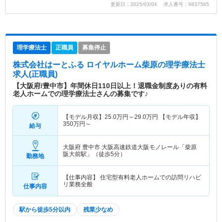
更新日：2025/03/04 求人番号：9837565
理学療法士
正職員
募集停止
株式会社はーとふる ロイヤルホーム柴原
の理学療法士
求人(正職員)
【大阪府/豊中市】年間休日110日以上！退職金制度ありの有料
老人ホームでの理学療法士さんの募集です♪
【モデル月収】
25.0
万円～
29.0
万円
【モデル年収】
350
万円～
給与
大阪府 豊中市
大阪高速鉄道大阪モノレール「柴原
阪大前駅」（徒歩5分）
勤務地
【仕事内容】 住宅型有料老人ホームでの訪問リハビ
リ業務全般
仕事内容
駅から徒歩5分以内
残業少なめ