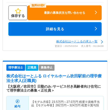
最新の募集状況を問い合わせる
保存する
詳細を見る
株式会社はーとふるの求人一覧
更新日：2025/03/04 求人番号：9119438
理学療法士
正職員
募集停止
株式会社はーとふる ロイヤルホーム吹田駅前
の理学療
法士求人(正職員)
【大阪府／吹田市】日勤のみ♪サービス付き高齢者向け住宅に
て理学療法士の募集＜正社員＞
【モデル月収】
23.5
万円～
27.0
万円
程度※資格手当
込 【モデル年収】
282
万円～
324
万円
程度※賞与別
給与