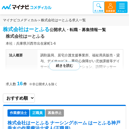
マイナビコメディカル
株式会社はーとふる求人一覧
株式会社はーとふる
公開求人・転職・募集情報一覧
株式会社はーとふる
本社：兵庫県川西市出在家町1-6
法人概要
調剤薬局、居宅介護支援事業所、福祉用具販売・貸
与、デイサービス、重症心身障がい児放課後等デイ
サービス、訪問看護ステーション、訪問マッサー
ジ、サービス付き高齢者向け住宅、ナーシングホー
ム、企業主導型保育園、ビューティーケアクラブ
16
求人数
件
※非公開求人を除く
病院情報補足
電子カルテ導入済み
特色
利用者が自分らしく、前向きに生きていけるよう、
医療・介護サービスを通じて身体の健康と心の健康
作業療法士
正職員
募集停止
双方の増進に努めている法人様です。
株式会社はーとふる ナーシングホーム はーとふる神戸
垂水
の作業療法士求人(正職員)