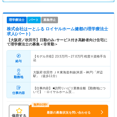
理学療法士
パート
募集停止
株式会社はーとふる ロイヤルホーム健都
の理学療法士
求人(パート)
【大阪府／吹田市】日勤のみ♪サービス付き高齢者向け住宅に
て理学療法士の募集＜非常勤＞
【モデル月収】
23.5
万円～
27.0
万円
程度※資格手当
込
給与
大阪府 吹田市
ＪＲ東海道本線(米原－神戸)「岸辺
駅」（徒歩11分）
勤務地
【仕事内容】 ■訪問リハビリ業務全般 【勤務地につ
いて】 ・ロイヤルホーム茨…
仕事内容
最新の募集状況を問い合わせる
保存する