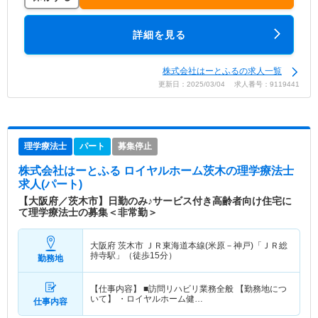
詳細を見る
株式会社はーとふるの求人一覧
更新日：2025/03/04 求人番号：9119441
理学療法士
パート
募集停止
株式会社はーとふる ロイヤルホーム茨木
の理学療法士
求人(パート)
【大阪府／茨木市】日勤のみ♪サービス付き高齢者向け住宅に
て理学療法士の募集＜非常勤＞
大阪府 茨木市
ＪＲ東海道本線(米原－神戸)「ＪＲ総
持寺駅」（徒歩15分）
勤務地
【仕事内容】 ■訪問リハビリ業務全般 【勤務地につ
いて】 ・ロイヤルホーム健…
仕事内容