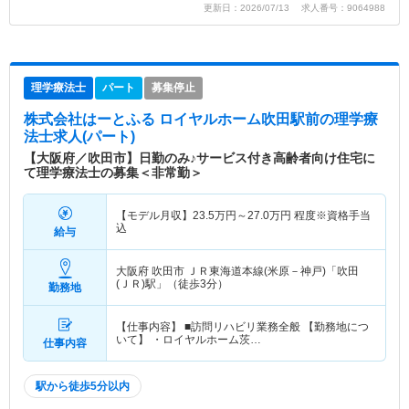
更新日：2026/07/13 求人番号：9064988
理学療法士
パート
募集停止
株式会社はーとふる ロイヤルホーム吹田駅前
の理学療
法士求人(パート)
【大阪府／吹田市】日勤のみ♪サービス付き高齢者向け住宅に
て理学療法士の募集＜非常勤＞
【モデル月収】
23.5
万円～
27.0
万円
程度※資格手当
込
給与
大阪府 吹田市
ＪＲ東海道本線(米原－神戸)「吹田
(ＪＲ)駅」（徒歩3分）
勤務地
【仕事内容】 ■訪問リハビリ業務全般 【勤務地につ
いて】 ・ロイヤルホーム茨…
仕事内容
駅から徒歩5分以内