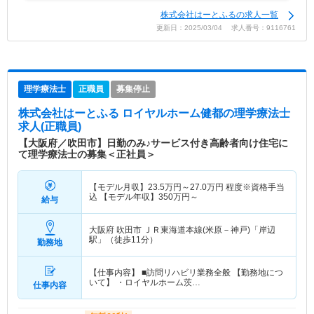
株式会社はーとふるの求人一覧
更新日：2025/03/04 求人番号：9116761
理学療法士
正職員
募集停止
株式会社はーとふる ロイヤルホーム健都
の理学療法士
求人(正職員)
【大阪府／吹田市】日勤のみ♪サービス付き高齢者向け住宅に
て理学療法士の募集＜正社員＞
【モデル月収】
23.5
万円～
27.0
万円
程度※資格手当
込 【モデル年収】
350
万円～
給与
大阪府 吹田市
ＪＲ東海道本線(米原－神戸)「岸辺
駅」（徒歩11分）
勤務地
【仕事内容】 ■訪問リハビリ業務全般 【勤務地につ
いて】 ・ロイヤルホーム茨…
仕事内容