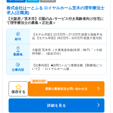
株式会社はーとふる ロイヤルホーム茨木
の理学療法士
求人(正職員)
【大阪府／茨木市】日勤のみ♪サービス付き高齢者向け住宅に
て理学療法士の募集＜正社員＞
【モデル月収】
23.5
万円～
27.0
万円
程度※資格手当
込 【モデル年収】
282
万円～
324
万円
程度※賞与別
給与
大阪府 茨木市
ＪＲ東海道本線(米原－神戸)「ＪＲ総
持寺駅」（徒歩15分）
勤務地
【仕事内容】 ■訪問リハビリ業務全般 【勤務地につ
いて】 ・ロイヤルホーム健…
仕事内容
最新の募集状況を問い合わせる
保存する
詳細を見る