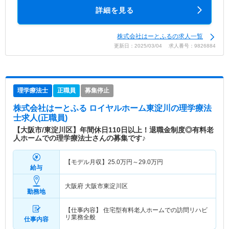
詳細を見る
株式会社はーとふるの求人一覧
更新日：2025/03/04 求人番号：9826884
理学療法士
正職員
募集停止
株式会社はーとふる ロイヤルホーム東淀川
の理学療法
士求人(正職員)
【大阪市/東淀川区】年間休日110日以上！退職金制度◎有料老
人ホームでの理学療法士さんの募集です♪
【モデル月収】
25.0
万円～
29.0
万円
給与
大阪府 大阪市東淀川区
勤務地
【仕事内容】 住宅型有料老人ホームでの訪問リハビ
リ業務全般
仕事内容