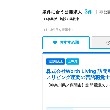
後の方からターミナルケア
歓迎です。 ■脳卒中認定
3
条件に合う公開求人
非公
籍しており、事例検討や勉
（1事業所・施設）掲載中
ADLの改善だけでなく、
や、「地域のNST」として
（1～3件目を表示中）
活気があり、コミュニケー
す。 オープンから間もな
ます。 「地域の利用者さ
おすすめ順
る方を第一に考えられる方
めに、支援を必要とされて
う。
言語聴覚士
正職員
株式会社Worth Living
スリビング座間
の言語聴覚士
【神奈川県／座間市】訪問看護ステ