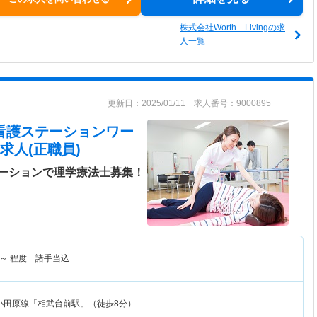
株式会社Worth Livingの求
人一覧
更新日：2025/01/11 求人番号：9000895
 訪問看護ステーションワー
求人(正職員)
ーションで理学療法士募集！
～
程度 諸手当込
小田原線「相武台前駅」（徒歩8分）