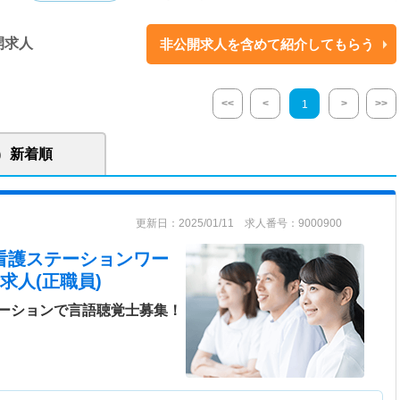
の方まで幅広い状態の利用者さんに訪問しています。 訪問未経験の方も大
理学療法士や呼吸療法認定士、失語・高次脳機能領域の認定言語聴覚士が在
開求人
非公開求人を含めて紹介してもらう
強会を通してより良い介入ができるように研鑽しています。 ■身体機能・
看護師・管理栄養士と協力しながら摂食・嚥下に対するリハビリテーション
、食支援の取り組みを行っています。 ■20～40代の若いスタッフも多く、
<<
<
>
>>
1
ションのとりやすい職場です。また、子育てセラピストも在籍していま
い事業所ですが、様々なことに挑戦できる環境や支援が整っているかと思い
んにより良い生活を提供したい」 「訪問をやってみたい」 など、利用され
新着順
をお待ちしています。 人間としての基本的かつ必要不可欠な機能を守るた
いるご利用者様・ご家族様に、希望と新しい価値の提供をしていきましょ
更新日：2025/01/11 求人番号：9000900
 訪問看護ステーションワー
求人(正職員)
ーションで言語聴覚士募集！