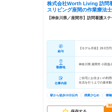
株式会社Worth Living
スリビング座間
の作業療法士
【神奈川県／座間市】訪問看護ステ
【モデル月収】
28.0
万円
給与
神奈川県 座間市
小田急
勤務地
ご自宅にお住まいの利用
生活を行う上での基本動
仕事内容
駅から徒歩10分以内
残業少なめ
積極
保存する