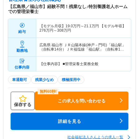
【広島県／福山市】経験不問！残業なし♪特別養護老人ホーム
での管理栄養士
【モデル月収】
19.0
万円～
21.1
万円
【モデル年収】
276
万円～
308
万円
給与
広島県 福山市
ＪＲ山陽本線(神戸－門司)「福山駅」
（自転車14分）ＪＲ福塩線「福山駅」（自転車14
勤務地
分）
【仕事内容】 ■管理栄養士業務全般
仕事内容
車通勤可
残業少なめ
積極採用中
この求人を問い合わせる
保存する
詳細を見る
社会福祉法人さんようの求人一覧