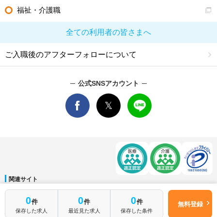
福祉・介護職
全ての利用者の皆さまへ
ご入職後のアフターフォローについて
公式SNSアカウント
関連サイト
マイナビDOCTOR
│
マイナビ看護師
│
マイナビ薬剤師
│
マイナビ保育士
簡単1分
0
0
0
件
件
件
運営会社
無料登録
はじめて転職
無料転職サポートに申し込む
保存した求人
最近見た求人
保存した条件
会社概要
│
ご利用規約
│
個人情報保護方針
│
サイトマップ
│
お問い合わせ
される方へ