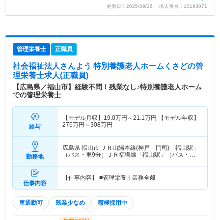
更新日：2025/09/26 求人番号：10193071
管理栄養士
正職員
社会福祉法人さんよう 特別養護老人ホームくさど
の管
理栄養士求人(正職員)
【広島県／福山市】経験不問！残業なし♪特別養護老人ホーム
での管理栄養士
【モデル月収】
19.0
万円～
21.1
万円
【モデル年収】
276
万円～
308
万円
給与
広島県 福山市
ＪＲ山陽本線(神戸－門司)「福山駅」
（バス・車9分）ＪＲ福塩線「福山駅」（バス・車9
勤務地
分）
【仕事内容】 ■管理栄養士業務全般
仕事内容
車通勤可
残業少なめ
積極採用中