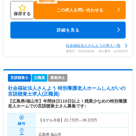
この求人を問い合わせる
保存する
詳細を見る
社会福祉法人さんようの求人一覧
更新日：2025/09/26 求人番号：10192972
言語聴覚士
正職員
募集停止
社会福祉法人さんよう 特別養護老人ホームしんがい
の
言語聴覚士求人(正職員)
【広島県/福山市】年間休日110日以上！残業少なめの特別養護
老人ホームでの言語聴覚士さん募集です♪
【モデル月収】
22.7
万円～
26.3
万円
給与
広島県 福山市