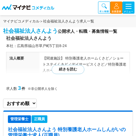
マイナビコメディカル
社会福祉法人さんよう求人一覧
社会福祉法人さんよう
公開求人・転職・募集情報一覧
社会福祉法人さんよう
本社：広島県福山市草戸町5丁目8-24
法人概要
【関連施設】 特別養護老人ホームくさど／ショー
トステイくさど／デイサービスくさど／特別養護老
人ホームしんがい
特色
当法人は、辰川会グループの1つで山陽病院の系列
3
求人数
件
※非公開求人を除く
法人です。 患者様、ご利用者様、ご家族様、職
員、地域の皆様、関わる全ての人たちと手を取り合
い、「ともに歩む、ともに生きる」を理念として掲
げている法人です。 ＜おすすめポイント＞ ◎事業
所内保育園あり ◎研修制度充実 ◎介護ロボットや
管理栄養士
正職員
見守りシステムなどのIT機器を取り入れ、業務効率
化UP
社会福祉法人さんよう 特別養護老人ホームしんがい
の
管理栄養士求人(正職員)