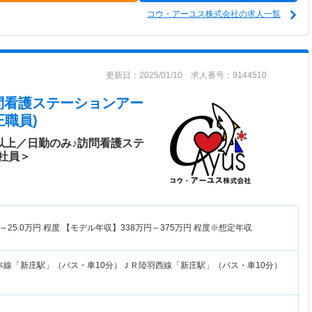
コウ・アーユス株式会社の求人一覧
更新日：2025/01/10 求人番号：9144510
問看護ステーションアー
職員)
以上／日勤のみ♪訪問看護ステ
社員＞
～
25.0
万円
程度 【モデル年収】
338
万円～
375
万円
程度※想定年収
本線「新庄駅」（バス・車10分）ＪＲ陸羽西線「新庄駅」（バス・車10分）