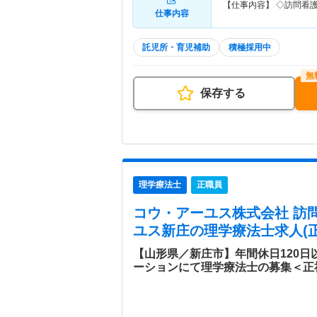
【仕事内容】 ◇訪問看
仕事内容
託児所・育児補助
積極採用中
保存する
理学療法士
正職員
コウ・アーユス株式会社 訪
ユス新庄
の理学療法士求人(正
【山形県／新庄市】年間休日120日
ーションにて理学療法士の募集＜正