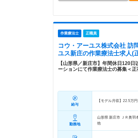
作業療法士
正職員
コウ・アーユス株式会社 訪
ユス新庄
の作業療法士求人(正
【山形県／新庄市】年間休日120日
ーションにて作業療法士の募集＜正
【モデル月収】
22.5
万円
給与
山形県 新庄市
ＪＲ奥羽
他
勤務地