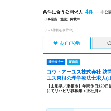
特色
山形県内に複数事業所を展
トする事業を行っています
4
条件に合う公開求人
非公
に訪問看護サービスを提供
（1事業所・施設）掲載中
保健事業】 健康で長生き
ンセプトにお一人おひとり
（1～4件目を表示中）
おすすめ順
理学療法士
正職員
コウ・アーユス株式会社 訪
ユス東根
の理学療法士求人(正
【山形県／東根市】年間休日120
にてリハビリ職募集＜正社員＞