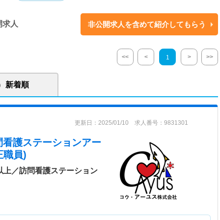
開する法人です。健康づくりから看護、介護まで人生をトータルでサポー
。 【訪問看護事業】 利用者が、出来る限り在宅での暮らしができるよう
開求人
非公開求人を含めて紹介してもらう
しています。一人ひとりにあったケアを提案されている法人です。 【健康
するためには早期からの予防が必要と考え、疾病の早期発見、早期予防をコ
の普段の日常生活に沿った健康の提案をされています。
<<
<
>
>>
1
新着順
更新日：2025/01/10 求人番号：9831301
問看護ステーションアー
職員)
日以上／訪問看護ステーション