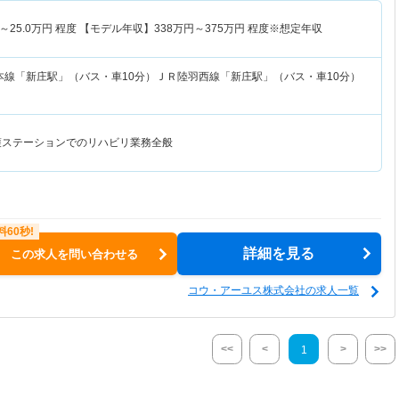
～
25.0
万円
程度 【モデル年収】
338
万円～
375
万円
程度※想定年収
本線「新庄駅」（バス・車10分）ＪＲ陸羽西線「新庄駅」（バス・車10分）
護ステーションでのリハビリ業務全般
詳細を見る
この求人を問い合わせる
コウ・アーユス株式会社の求人一覧
<<
<
>
>>
1