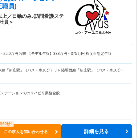
職員)
以上／日勤のみ♪訪問看護ステ
社員＞
～
25.0
万円
程度 【モデル年収】
338
万円～
375
万円
程度※想定年収
本線「新庄駅」（バス・車10分）ＪＲ陸羽西線「新庄駅」（バス・車10分）
護ステーションでのリハビリ業務全般
詳細を見る
この求人を問い合わせる