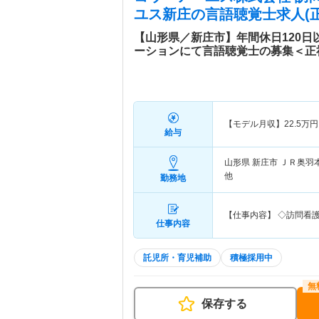
ユス新庄
の言語聴覚士求人(正
【山形県／新庄市】年間休日120日
ーションにて言語聴覚士の募集＜正
【モデル月収】
22.5
万円
給与
山形県 新庄市
ＪＲ奥羽
他
勤務地
【仕事内容】 ◇訪問看
仕事内容
託児所・育児補助
積極採用中
保存する