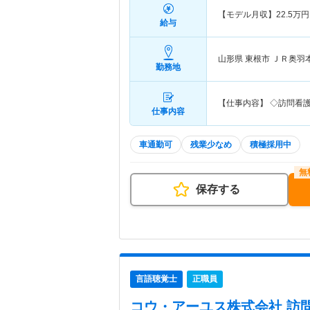
【モデル月収】
22.5
万円
給与
山形県 東根市
ＪＲ奥羽
勤務地
【仕事内容】 ◇訪問看
仕事内容
車通勤可
残業少なめ
積極採用中
保存する
言語聴覚士
正職員
コウ・アーユス株式会社 訪