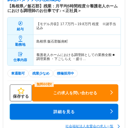
【島根県／飯石郡】残業：月平均5時間程度☆養護老人ホーム
における調理師のお仕事です♪＜正社員＞
【モデル月収】
17.7
万円～
19.8
万円
程度 ※諸手当
込み
給与
島根県 飯石郡飯南町
勤務地
養護老人ホームにおける調理師としての業務全般 ■
調理業務 ・下ごしらえ ・盛り…
仕事内容
車通勤可
残業少なめ
積極採用中
この求人を問い合わせる
保存する
詳細を見る
社会福祉法人友愛会の求人一覧