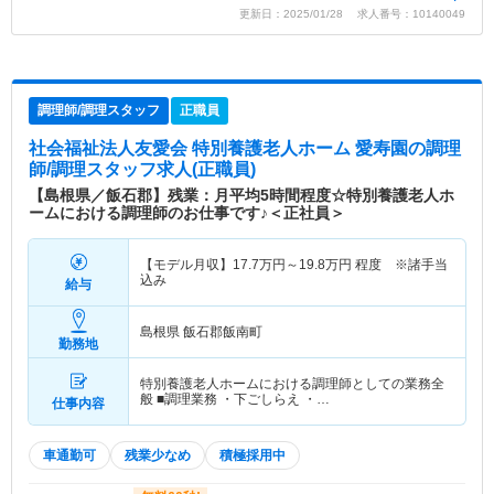
更新日：2025/01/28 求人番号：10140049
調理師/調理スタッフ
正職員
社会福祉法人友愛会 特別養護老人ホーム 愛寿園
の調理
師/調理スタッフ求人(正職員)
【島根県／飯石郡】残業：月平均5時間程度☆特別養護老人ホ
ームにおける調理師のお仕事です♪＜正社員＞
【モデル月収】
17.7
万円～
19.8
万円
程度 ※諸手当
込み
給与
島根県 飯石郡飯南町
勤務地
特別養護老人ホームにおける調理師としての業務全
般 ■調理業務 ・下ごしらえ ・…
仕事内容
車通勤可
残業少なめ
積極採用中