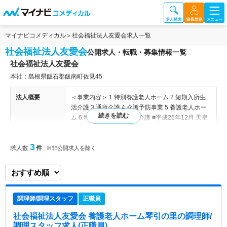
マイナビコメディカル
社会福祉法人友愛会求人一覧
社会福祉法人友愛会
公開求人・転職・募集情報一覧
社会福祉法人友愛会
本社：島根県飯石郡飯南町佐見45
法人概要
＜事業内容＞ 1.特別養護老人ホーム 2.短期入所生
活介護 3.通所介護 4.介護予防事業 5.養護老人ホー
ム 6.特定施設入所者生活介護 ■平成26年12月 天皇
陛下より優良福祉施設として奨励御下賜金を拝受
【関連施設】 特別養護老人ホーム 愛寿園、養護老
3
求人数
件
人ホーム 琴引の里、頓原町デイサービスセンターB
※非公開求人を除く
型、介護予防事業所にじいろ
特色
島根県飯石郡飯南町に本社を置く法人です。特別養
護老人ホームや短期入所生活介護、通所介護、養護
調理師/調理スタッフ
正職員
老人ホームなどを運営しています。利用者様だけで
なく、地域福祉のためにも貢献できるよう、日々サ
社会福祉法人友愛会 養護老人ホーム琴引の里
の調理師/
ービスの質の向上にも取り組んでいます。
調理スタッフ求人(正職員)