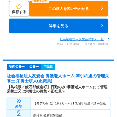
この求人を問い合わせる
保存する
詳細を見る
社会福祉法人友愛会の求人一覧
更新日：2025/01/28 求人番号：10138922
管理栄養士
栄養士
正職員
社会福祉法人友愛会 養護老人ホーム 琴引の里
の管理栄
養士,栄養士求人(正職員)
【島根県／飯石郡飯南町】日勤のみ♪養護老人ホームにて管理
栄養士又は栄養士の募集＜正社員＞
【モデル月収】
19.9
万円～
21.3
万円
程度※諸手当込
給与
島根県 飯石郡飯南町