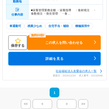
勤務地
■栄養管理業務全般 ・栄養指導 ・食材発注 ・
食数発注 ・衛生管理 ・食…
仕事内容
車通勤可
残業少なめ
住宅手当・補助
積極採用中
この求人を問い合わせる
保存する
詳細を見る
社会福祉法人友愛会の求人一覧
更新日：2024/12/24 求人番号：10132646
1
<<
<
>
>>