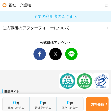
福祉・介護職
全ての利用者の皆さまへ
ご入職後のアフターフォローについて
公式SNSアカウント
関連サイト
マイナビDOCTOR
│
マイナビ看護師
│
マイナビ薬剤師
│
マイナビ保育士
簡単1分
0
0
0
件
件
件
運営会社
無料登録
はじめて転職
無料転職サポートに申し込む
保存した求人
最近見た求人
保存した条件
会社概要
│
ご利用規約
│
個人情報保護方針
│
サイトマップ
│
お問い合わせ
される方へ