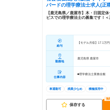
バード
の理学療法士求人(正職
【鹿児島県／鹿屋市】木・日固定休
ビスでの理学療法士の募集です！＜
【モデル月収】
17.1
万円
給与
鹿児島県 鹿屋市
勤務地
■理学療法士業務全般
仕事内容
車通勤可
残業少なめ
積極採用中
保存する