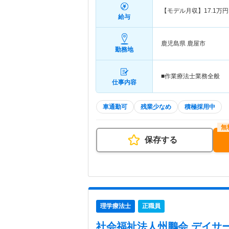
【モデル月収】
17.1
万円
給与
鹿児島県 鹿屋市
勤務地
■作業療法士業務全般
仕事内容
車通勤可
残業少なめ
積極採用中
保存する
理学療法士
正職員
社会福祉法人州鵬会 デイサ