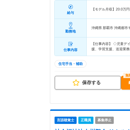
【モデル月収】
20.0
万円
給与
沖縄県 那覇市
沖縄都市
勤務地
【仕事内容】 ◇児童デ
援、学習支援、送迎業務
仕事内容
住宅手当・補助
保存する
言語聴覚士
正職員
募集停止