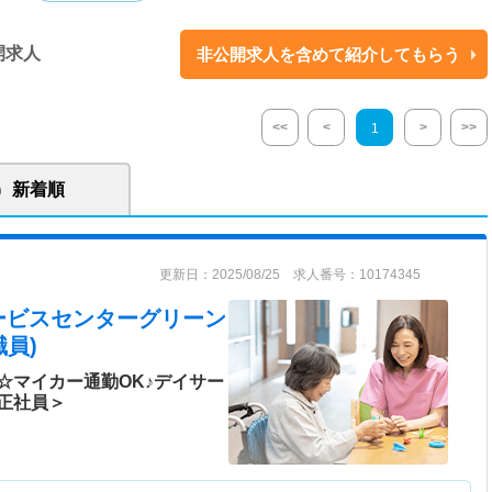
開求人
非公開求人を含めて紹介してもらう
<<
<
>
>>
1
新着順
更新日：2025/08/25 求人番号：10174345
ービスセンターグリーン
員)
☆マイカー通勤OK♪デイサー
正社員＞