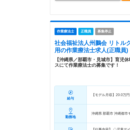
作業療法士
正職員
募集停止
社会福祉法人州鵬会 リトル
用
の作業療法士求人(正職員)
【沖縄県／那覇市・見城市】育児休
スにて作業療法士の募集です！
【モデル月収】
20.0
万円
給与
沖縄県 那覇市
沖縄都市
勤務地
【仕事内容】 ◇児童デ