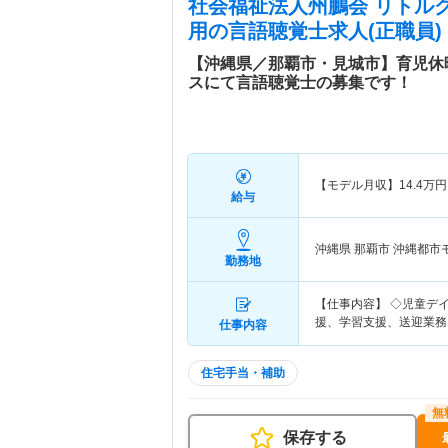
社会福祉法人州鵬会 リトル
用
の言語聴覚士求人(正職員)
【沖縄県／那覇市・見城市】育児休
スにて言語聴覚士の募集です！
【モデル月収】
14.4
万円
給与
沖縄県 那覇市
沖縄都市
勤務地
【仕事内容】 ◇児童デ
援、学習支援、送迎業務
仕事内容
住宅手当・補助
保存する