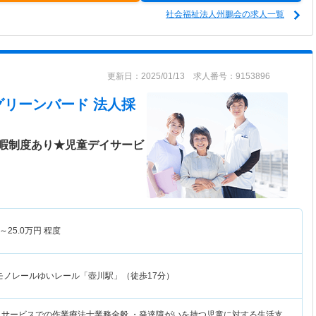
社会福祉法人州鵬会の求人一覧
更新日：2025/01/13 求人番号：9153896
グリーンバード 法人採
暇制度あり★児童デイサービ
～
25.0
万円
程度
モノレールゆいレール「壺川駅」（徒歩17分）
イサービスでの作業療法士業務全般 ・発達障がいを持つ児童に対する生活支