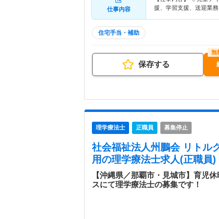
援、学習支援、送迎業務
仕事内容
住宅手当・補助
保存する
理学療法士
正職員
募集停止
社会福祉法人州鵬会 リトル
用
の理学療法士求人(正職員)
【沖縄県／那覇市・見城市】育児休
スにて理学療法士の募集です！