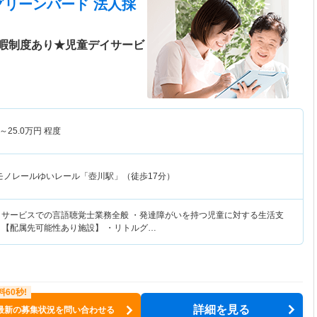
グリーンバード 法人採
暇制度あり★児童デイサービ
～
25.0
万円
程度
モノレールゆいレール「壺川駅」（徒歩17分）
イサービスでの言語聴覚士業務全般 ・発達障がいを持つ児童に対する生活支
 【配属先可能性あり施設】 ・リトルグ…
詳細を見る
最新の募集状況を問い合わせる