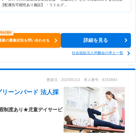
 【配属先可能性あり施設】 ・リトルグ…
詳細を見る
最新の募集状況を問い合わせる
社会福祉法人州鵬会の求人一覧
更新日：2025/01/13 求人番号：9153893
グリーンバード 法人採
暇制度あり★児童デイサービ