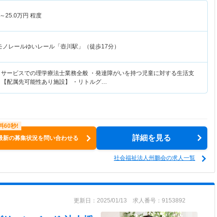
～
25.0
万円
程度
モノレールゆいレール「壺川駅」（徒歩17分）
イサービスでの理学療法士業務全般 ・発達障がいを持つ児童に対する生活支
 【配属先可能性あり施設】 ・リトルグ…
詳細を見る
最新の募集状況を問い合わせる
社会福祉法人州鵬会の求人一覧
更新日：2025/01/13 求人番号：9153892