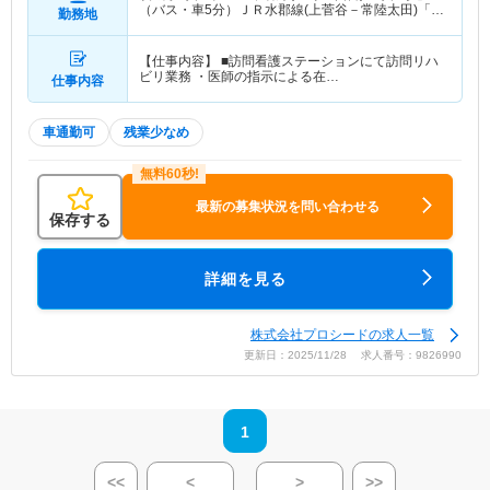
（バス・車5分）ＪＲ水郡線(上菅谷－常陸太田)「水
勤務地
戸駅」（バス・車5分） 他
【仕事内容】 ■訪問看護ステーションにて訪問リハ
ビリ業務 ・医師の指示による在…
仕事内容
車通勤可
残業少なめ
最新の募集状況を問い合わせる
保存する
詳細を見る
株式会社プロシードの求人一覧
更新日：2025/11/28 求人番号：9826990
1
<<
<
>
>>