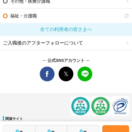
その他・医療介護職
福祉・介護職
全ての利用者の皆さまへ
ご入職後のアフターフォローについて
公式SNSアカウント
関連サイト
マイナビDOCTOR
│
マイナビ看護師
│
マイナビ薬剤師
│
マイナビ保育士
簡単1分
0
0
0