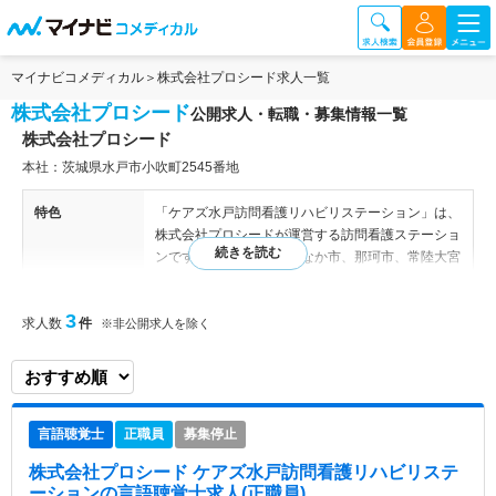
マイナビコメディカル
株式会社プロシード求人一覧
株式会社プロシード
公開求人・転職・募集情報一覧
株式会社プロシード
本社：茨城県水戸市小吹町2545番地
特色
「ケアズ水戸訪問看護リハビリステーション」は、
株式会社プロシードが運営する訪問看護ステーショ
ンです。水戸市、ひたちなか市、那珂市、常陸大宮
市、城里町、茨城町、大洗町、笠間市、常陸太田市
を中心に訪問を行っております。
3
求人数
件
※非公開求人を除く
言語聴覚士
正職員
募集停止
株式会社プロシード ケアズ水戸訪問看護リハビリステ
ーション
の言語聴覚士求人(正職員)