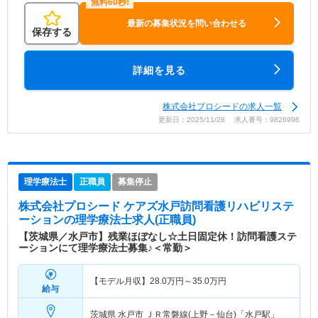
最新の募集状況を問い合わせる
保存する
詳細を見る
株式会社プロシードの求人一覧
更新日：2025/11/28 求人番号：9826996
理学療法士
正職員
募集停止
株式会社プロシード ケアズ水戸訪問看護リハビリステ
ーション
の理学療法士求人(正職員)
【茨城県／水戸市】残業ほぼなし☆土日固定休！訪問看護ステ
ーションにて理学療法士募集♪＜常勤＞
【モデル月収】
28.0
万円～
35.0
万円
給与
茨城県 水戸市
ＪＲ常磐線(上野－仙台)「水戸駅」