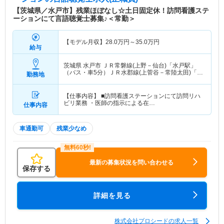
【茨城県／水戸市】残業ほぼなし☆土日固定休！訪問看護ステ
ーションにて言語聴覚士募集♪＜常勤＞
【モデル月収】
28.0
万円～
35.0
万円
給与
茨城県 水戸市
ＪＲ常磐線(上野－仙台)「水戸駅」
（バス・車5分）ＪＲ水郡線(上菅谷－常陸太田)「水
勤務地
戸駅」（バス・車5分） 他
【仕事内容】 ■訪問看護ステーションにて訪問リハ
ビリ業務 ・医師の指示による在…
仕事内容
車通勤可
残業少なめ
最新の募集状況を問い合わせる
保存する
詳細を見る
株式会社プロシードの求人一覧