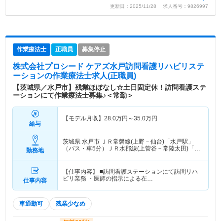
更新日：2025/11/28 求人番号：9826997
作業療法士
正職員
募集停止
株式会社プロシード ケアズ水戸訪問看護リハビリステ
ーション
の作業療法士求人(正職員)
【茨城県／水戸市】残業ほぼなし☆土日固定休！訪問看護ステ
ーションにて作業療法士募集♪＜常勤＞
【モデル月収】
28.0
万円～
35.0
万円
給与
茨城県 水戸市
ＪＲ常磐線(上野－仙台)「水戸駅」
（バス・車5分）ＪＲ水郡線(上菅谷－常陸太田)「水
勤務地
戸駅」（バス・車5分） 他
【仕事内容】 ■訪問看護ステーションにて訪問リハ
ビリ業務 ・医師の指示による在…
仕事内容
車通勤可
残業少なめ