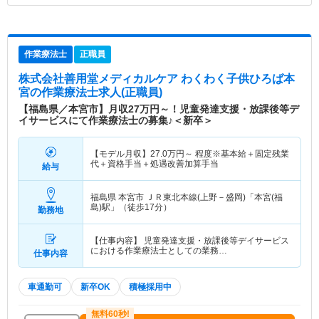
作業療法士
正職員
株式会社善用堂メディカルケア わくわく子供ひろば本
宮
の作業療法士求人(正職員)
【福島県／本宮市】月収27万円～！児童発達支援・放課後等デ
イサービスにて作業療法士の募集♪＜新卒＞
【モデル月収】
27.0
万円～
程度※基本給＋固定残業
代＋資格手当＋処遇改善加算手当
給与
福島県 本宮市
ＪＲ東北本線(上野－盛岡)「本宮(福
島)駅」（徒歩17分）
勤務地
【仕事内容】 児童発達支援・放課後等デイサービス
における作業療法士としての業務…
仕事内容
車通勤可
新卒OK
積極採用中