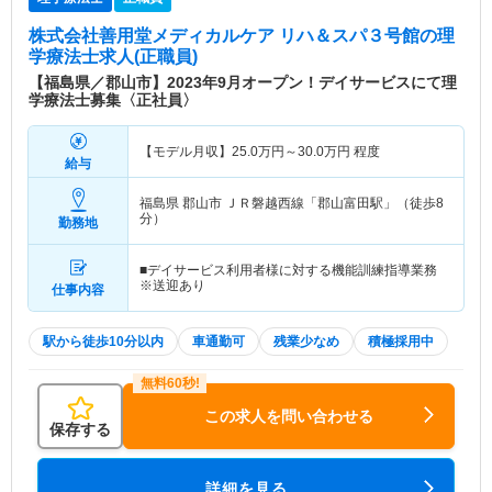
株式会社善用堂メディカルケア リハ＆スパ３号館
の理
学療法士求人(正職員)
【福島県／郡山市】2023年9月オープン！デイサービスにて理
学療法士募集〈正社員〉
【モデル月収】
25.0
万円～
30.0
万円
程度
給与
福島県 郡山市
ＪＲ磐越西線「郡山富田駅」（徒歩8
分）
勤務地
■デイサービス利用者様に対する機能訓練指導業務
※送迎あり
仕事内容
駅から徒歩10分以内
車通勤可
残業少なめ
積極採用中
この求人を問い合わせる
保存する
詳細を見る