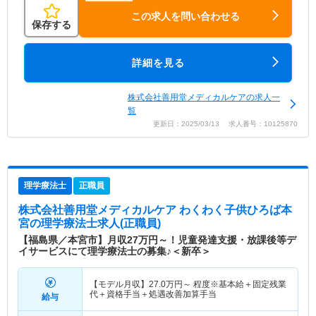
この求人を問い合わせる
保存する
詳細を見る
株式会社善用堂メディカルケアの求人一
覧
更新日：2025/03/13 求人番号：10125870
理学療法士
正職員
株式会社善用堂メディカルケア わくわく子供ひろば本
宮
の理学療法士求人(正職員)
【福島県／本宮市】月収27万円～！児童発達支援・放課後等デ
イサービスにて理学療法士の募集♪＜新卒＞
【モデル月収】
27.0
万円～
程度※基本給＋固定残業
代＋資格手当＋処遇改善加算手当
給与