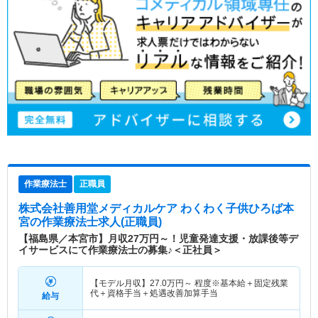
作業療法士
正職員
株式会社善用堂メディカルケア わくわく子供ひろば本
宮
の作業療法士求人(正職員)
【福島県／本宮市】月収27万円～！児童発達支援・放課後等デ
イサービスにて作業療法士の募集♪＜正社員＞
【モデル月収】
27.0
万円～
程度※基本給＋固定残業
代＋資格手当＋処遇改善加算手当
給与