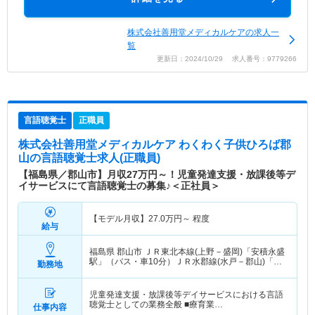
株式会社善用堂メディカルケアの求人一
覧
更新日：2024/10/29 求人番号：9779266
言語聴覚士
正職員
株式会社善用堂メディカルケア わくわく子供ひろば郡
山
の言語聴覚士求人(正職員)
【福島県／郡山市】月収27万円～！児童発達支援・放課後等デ
イサービスにて言語聴覚士の募集♪＜正社員＞
【モデル月収】
27.0
万円～
程度
給与
福島県 郡山市
ＪＲ東北本線(上野－盛岡)「安積永盛
駅」（バス・車10分）ＪＲ水郡線(水戸－郡山)「安
勤務地
積永盛駅」（バス・車10分）
児童発達支援・放課後等デイサービスにおける言語
聴覚士としての業務全般 ■療育業…
仕事内容