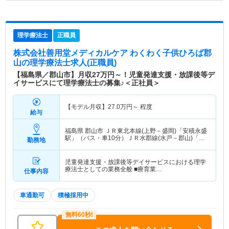
理学療法士
正職員
株式会社善用堂メディカルケア わくわく子供ひろば郡
山
の理学療法士求人(正職員)
【福島県／郡山市】月収27万円～！児童発達支援・放課後等デ
イサービスにて理学療法士の募集♪＜正社員＞
【モデル月収】
27.0
万円～
程度
給与
福島県 郡山市
ＪＲ東北本線(上野－盛岡)「安積永盛
駅」（バス・車10分）ＪＲ水郡線(水戸－郡山)「安
勤務地
積永盛駅」（バス・車10分）
児童発達支援・放課後等デイサービスにおける理学
療法士としての業務全般 ■療育業…
仕事内容
車通勤可
積極採用中