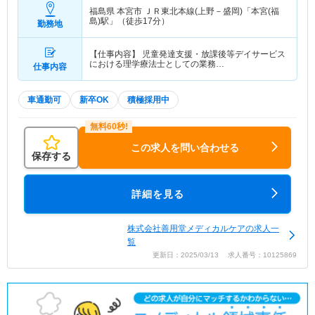
福島県 本宮市
ＪＲ東北本線(上野－盛岡)「本宮(福
島)駅」（徒歩17分）
勤務地
【仕事内容】 児童発達支援・放課後等デイサービス
における理学療法士としての業務…
仕事内容
車通勤可
新卒OK
積極採用中
この求人を問い合わせる
保存する
詳細を見る
株式会社善用堂メディカルケアの求人一
覧
更新日：2025/03/13 求人番号：10125869