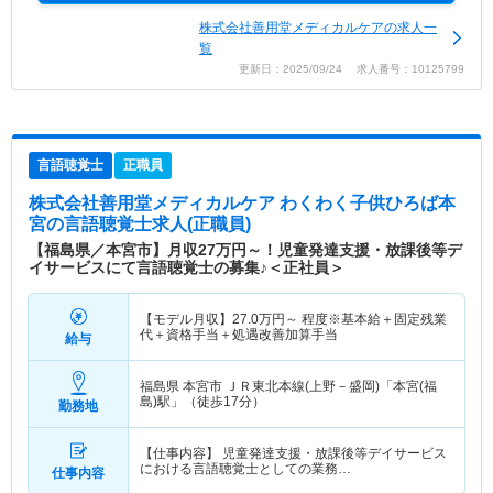
株式会社善用堂メディカルケアの求人一
覧
更新日：2025/09/24 求人番号：10125799
言語聴覚士
正職員
株式会社善用堂メディカルケア わくわく子供ひろば本
宮
の言語聴覚士求人(正職員)
【福島県／本宮市】月収27万円～！児童発達支援・放課後等デ
イサービスにて言語聴覚士の募集♪＜正社員＞
【モデル月収】
27.0
万円～
程度※基本給＋固定残業
代＋資格手当＋処遇改善加算手当
給与
福島県 本宮市
ＪＲ東北本線(上野－盛岡)「本宮(福
島)駅」（徒歩17分）
勤務地
【仕事内容】 児童発達支援・放課後等デイサービス
における言語聴覚士としての業務…
仕事内容