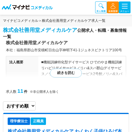
マイナビコメディカル
株式会社善用堂メディカルケア求人一覧
株式会社善用堂メディカルケア
公開求人・転職・募集情報
一覧
株式会社善用堂メディカルケア
本社：福島県郡山市安積町日出山字神明下41‐1ジュネスビクトリア100号
法人概要
■機能訓練特化型デイサービス ひでのやま機能訓練
リハビリデイサービス／リハ&スパ郡山デイサービ
ス／リハ&スパ郡山デイサービス2号館／リハ&スパ
郡山デイサービス3号館／リハ&スパ須賀川デイサ
ービス ■居宅介護支援事業所 こおりやま介護相談ス
11
求人数
件
テーション ■児童発達支援・放課後等デイサービス
※非公開求人を除く
特色
福島県にて児童発達支援・放課後等デイサービスや
機能特化型デイサービスを展開している法人です。
機能訓練を通して地域の方々に貢献できるようここ
理学療法士
正職員
ろがけています。 施設では、運動療法、学習両方
を取り入れています。子どもたちが楽しく、有意義
株式会社善用堂メディカルケア わくわく子供ひろば本