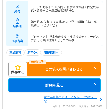
【モデル月収】
27.0
万円～
程度※基本給＋固定残業
代＋資格手当＋処遇改善加算手当
給与
福島県 本宮市
ＪＲ東北本線(上野－盛岡)「本宮(福
島)駅」（徒歩17分）
勤務地
【仕事内容】 児童発達支援・放課後等デイサービス
における言語聴覚士としての業務…
仕事内容
車通勤可
新卒OK
積極採用中
この求人を問い合わせる
保存する
詳細を見る
株式会社善用堂メディカルケアの求人一
覧
更新日：2025/03/13 求人番号：10125872