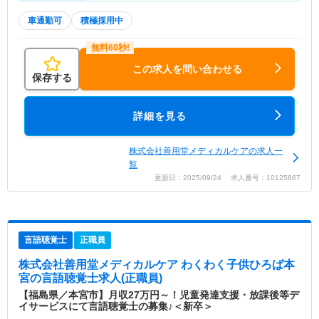
車通勤可
積極採用中
この求人を問い合わせる
保存する
詳細を見る
株式会社善用堂メディカルケアの求人一
覧
更新日：2025/09/24 求人番号：10125867
言語聴覚士
正職員
株式会社善用堂メディカルケア わくわく子供ひろば本
宮
の言語聴覚士求人(正職員)
【福島県／本宮市】月収27万円～！児童発達支援・放課後等デ
イサービスにて言語聴覚士の募集♪＜新卒＞