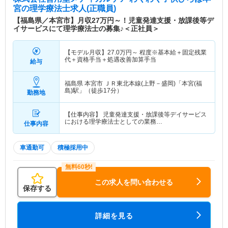
に過ごせるよう支援を行っています。
宮
の理学療法士求人(正職員)
【福島県／本宮市】月収27万円～！児童発達支援・放課後等デ
イサービスにて理学療法士の募集♪＜正社員＞
【モデル月収】
27.0
万円～
程度※基本給＋固定残業
代＋資格手当＋処遇改善加算手当
給与
福島県 本宮市
ＪＲ東北本線(上野－盛岡)「本宮(福
島)駅」（徒歩17分）
勤務地
【仕事内容】 児童発達支援・放課後等デイサービス
における理学療法士としての業務…
仕事内容
車通勤可
積極採用中
この求人を問い合わせる
保存する
詳細を見る