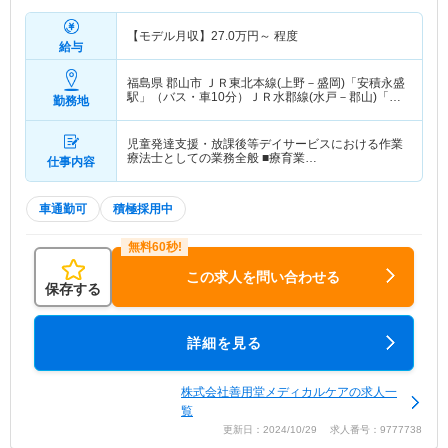
【モデル月収】
27.0
万円～
程度
給与
福島県 郡山市
ＪＲ東北本線(上野－盛岡)「安積永盛
駅」（バス・車10分）ＪＲ水郡線(水戸－郡山)「安
勤務地
積永盛駅」（バス・車10分）
児童発達支援・放課後等デイサービスにおける作業
療法士としての業務全般 ■療育業…
仕事内容
車通勤可
積極採用中
この求人を問い合わせる
保存する
詳細を見る
株式会社善用堂メディカルケアの求人一
覧
更新日：2024/10/29 求人番号：9777738