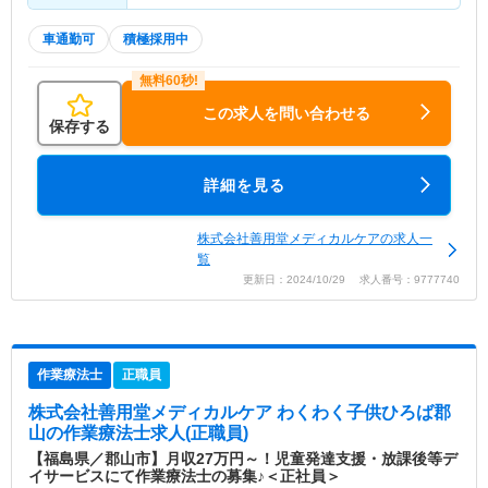
車通勤可
積極採用中
この求人を問い合わせる
保存する
詳細を見る
株式会社善用堂メディカルケアの求人一
覧
更新日：2024/10/29 求人番号：9777740
作業療法士
正職員
株式会社善用堂メディカルケア わくわく子供ひろば郡
山
の作業療法士求人(正職員)
【福島県／郡山市】月収27万円～！児童発達支援・放課後等デ
イサービスにて作業療法士の募集♪＜正社員＞