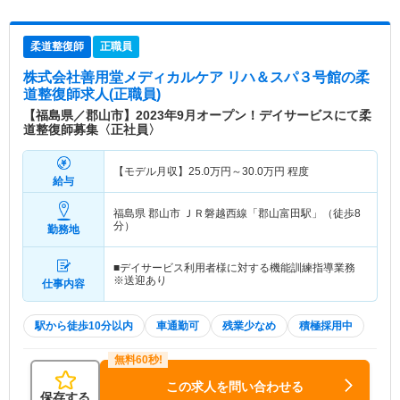
柔道整復師
正職員
株式会社善用堂メディカルケア リハ＆スパ３号館
の柔
道整復師求人(正職員)
【福島県／郡山市】2023年9月オープン！デイサービスにて柔
道整復師募集〈正社員〉
【モデル月収】
25.0
万円～
30.0
万円
程度
給与
福島県 郡山市
ＪＲ磐越西線「郡山富田駅」（徒歩8
分）
勤務地
■デイサービス利用者様に対する機能訓練指導業務
※送迎あり
仕事内容
駅から徒歩10分以内
車通勤可
残業少なめ
積極採用中
この求人を問い合わせる
保存する