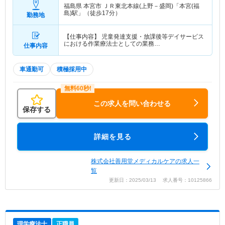
福島県 本宮市
ＪＲ東北本線(上野－盛岡)「本宮(福
島)駅」（徒歩17分）
勤務地
【仕事内容】 児童発達支援・放課後等デイサービス
における作業療法士としての業務…
仕事内容
車通勤可
積極採用中
この求人を問い合わせる
保存する
詳細を見る
株式会社善用堂メディカルケアの求人一
覧
更新日：2025/03/13 求人番号：10125866
理学療法士
正職員