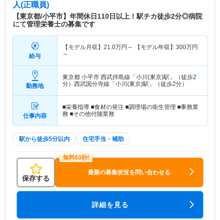
人(正職員)
【東京都/小平市】年間休日110日以上！駅チカ徒歩2分◎病院
にて管理栄養士の募集です
【モデル月収】
21.0
万円～
【モデル年収】
300
万円
～
給与
東京都 小平市
西武拝島線「小川(東京)駅」（徒歩2
分）西武国分寺線「小川(東京)駅」（徒歩2分）
勤務地
■栄養指導 ■食材の発注 ■調理場の衛生管理 ■事務業
務 ■その他付随業務
仕事内容
駅から徒歩5分以内
住宅手当・補助
最新の募集状況を問い合わせる
保存する
詳細を見る