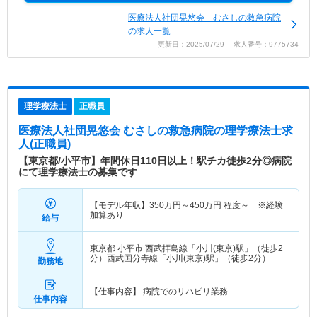
医療法人社団晃悠会 むさしの救急病院
の求人一覧
更新日：2025/07/29 求人番号：9775734
理学療法士
正職員
医療法人社団晃悠会 むさしの救急病院
の理学療法士求
人(正職員)
【東京都/小平市】年間休日110日以上！駅チカ徒歩2分◎病院
にて理学療法士の募集です
【モデル年収】
350
万円～
450
万円
程度～ ※経験
加算あり
給与
東京都 小平市
西武拝島線「小川(東京)駅」（徒歩2
分）西武国分寺線「小川(東京)駅」（徒歩2分）
勤務地
【仕事内容】 病院でのリハビリ業務
仕事内容