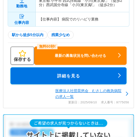
東京都 小平市
西武拝島線「小川(東京)駅」（徒歩2
分）西武国分寺線「小川(東京)駅」（徒歩2分）
勤務地
【仕事内容】 病院でのリハビリ業務
仕事内容
駅から徒歩5分以内
残業少なめ
最新の募集状況を問い合わせる
保存する
詳細を見る
医療法人社団晃悠会 むさしの救急病院
の求人一覧
更新日：2025/09/10 求人番号：9775056