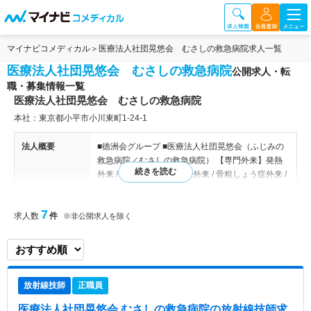
マイナビコメディカル
医療法人社団晃悠会 むさしの救急病院求人一覧
医療法人社団晃悠会 むさしの救急病院
公開求人・転
職・募集情報一覧
医療法人社団晃悠会 むさしの救急病院
本社：東京都小平市小川東町1-24-1
法人概要
■徳洲会グループ ■医療法人社団晃悠会（ふじみの
救急病院／むさしの救急病院） 【専門外来】発熱
外来 / 花粉症外来 / 甲状腺外来 / 骨粗しょう症外来 /
ワクチン外来
7
求人数
件
※非公開求人を除く
病院情報補足
電子カルテ導入済み
特色
むさしの病院は、2024年1月に東京都小平市小川駅
前に設立した病院です。医療法人社団晃悠会グルー
プでの2つ目の病院になります。 「すべては患者さ
放射線技師
正職員
んのために」をモットーに、信頼される病院を目指
します。
医療法人社団晃悠会 むさしの救急病院
の放射線技師求