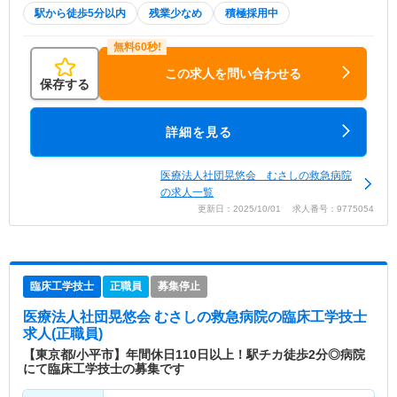
駅から徒歩5分以内
残業少なめ
積極採用中
この求人を問い合わせる
保存する
詳細を見る
医療法人社団晃悠会 むさしの救急病院
の求人一覧
更新日：2025/10/01 求人番号：9775054
臨床工学技士
正職員
募集停止
医療法人社団晃悠会 むさしの救急病院
の臨床工学技士
求人(正職員)
【東京都/小平市】年間休日110日以上！駅チカ徒歩2分◎病院
にて臨床工学技士の募集です