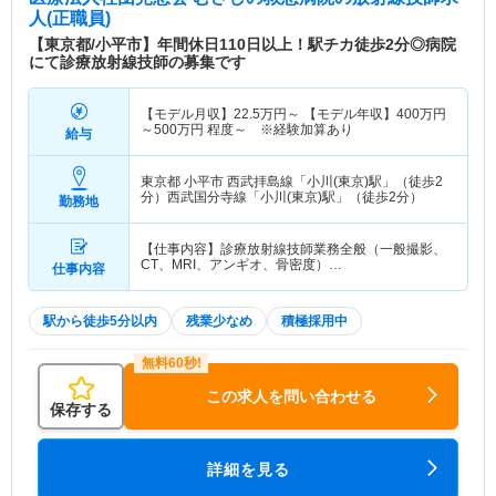
人(正職員)
【東京都/小平市】年間休日110日以上！駅チカ徒歩2分◎病院
にて診療放射線技師の募集です
【モデル月収】
22.5
万円～
【モデル年収】
400
万円
～
500
万円
程度～ ※経験加算あり
給与
東京都 小平市
西武拝島線「小川(東京)駅」（徒歩2
分）西武国分寺線「小川(東京)駅」（徒歩2分）
勤務地
【仕事内容】診療放射線技師業務全般（一般撮影、
CT、MRI、アンギオ、骨密度）…
仕事内容
駅から徒歩5分以内
残業少なめ
積極採用中
この求人を問い合わせる
保存する
詳細を見る