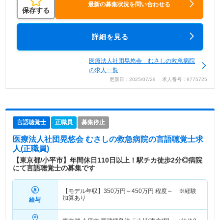
最新の募集状況を問い合わせる
保存する
詳細を見る
医療法人社団晃悠会 むさしの救急病院
の求人一覧
更新日：2025/07/29 求人番号：9775725
言語聴覚士
正職員
募集停止
医療法人社団晃悠会 むさしの救急病院
の言語聴覚士求
人(正職員)
【東京都/小平市】年間休日110日以上！駅チカ徒歩2分◎病院
にて言語聴覚士の募集です
【モデル年収】
350
万円～
450
万円
程度～ ※経験
加算あり
給与