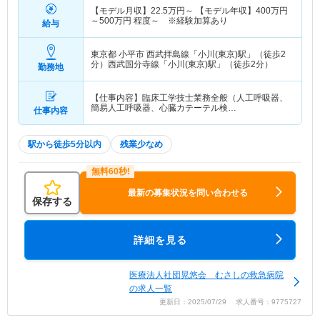
【モデル月収】
22.5
万円～
【モデル年収】
400
万円
～
500
万円
程度～ ※経験加算あり
給与
東京都 小平市
西武拝島線「小川(東京)駅」（徒歩2
分）西武国分寺線「小川(東京)駅」（徒歩2分）
勤務地
【仕事内容】臨床工学技士業務全般（人工呼吸器、
簡易人工呼吸器、心臓カテーテル検…
仕事内容
駅から徒歩5分以内
残業少なめ
最新の募集状況を問い合わせる
保存する
詳細を見る
医療法人社団晃悠会 むさしの救急病院
の求人一覧
更新日：2025/07/29 求人番号：9775727