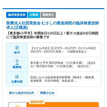
臨床検査技師
正職員
募集停止
医療法人社団晃悠会 むさしの救急病院
の臨床検査技師
求人(正職員)
【東京都/小平市】年間休日110日以上！駅チカ徒歩2分◎病院
にて臨床検査技師の募集です
【モデル月収】
22.0
万円～
26.0
万円
【モデル年収】
350
万円～
450
万円
程度～ ※経験加算あり
給与
東京都 小平市
西武拝島線「小川(東京)駅」（徒歩2
分）西武国分寺線「小川(東京)駅」（徒歩2分）
勤務地
院内における臨床検査技師業務 【検体】一般検査、
血液検査、生化学検査、免疫血清…
仕事内容
駅から徒歩5分以内
残業少なめ