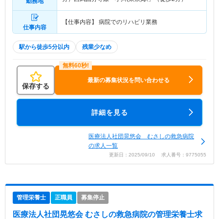
勤務地
【仕事内容】 病院でのリハビリ業務
仕事内容
駅から徒歩5分以内
残業少なめ
最新の募集状況を問い合わせる
保存する
詳細を見る
医療法人社団晃悠会 むさしの救急病院
の求人一覧
更新日：2025/09/10 求人番号：9775055
管理栄養士
正職員
募集停止
医療法人社団晃悠会 むさしの救急病院
の管理栄養士求