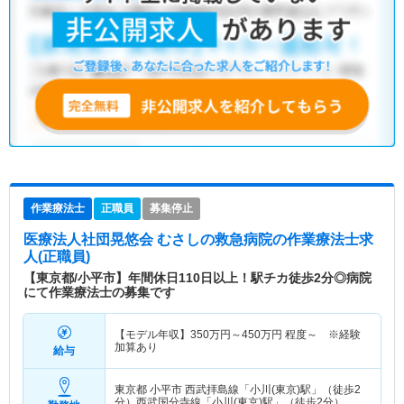
作業療法士
正職員
募集停止
医療法人社団晃悠会 むさしの救急病院
の作業療法士求
人(正職員)
【東京都/小平市】年間休日110日以上！駅チカ徒歩2分◎病院
にて作業療法士の募集です
【モデル年収】
350
万円～
450
万円
程度～ ※経験
加算あり
給与
東京都 小平市
西武拝島線「小川(東京)駅」（徒歩2
分）西武国分寺線「小川(東京)駅」（徒歩2分）