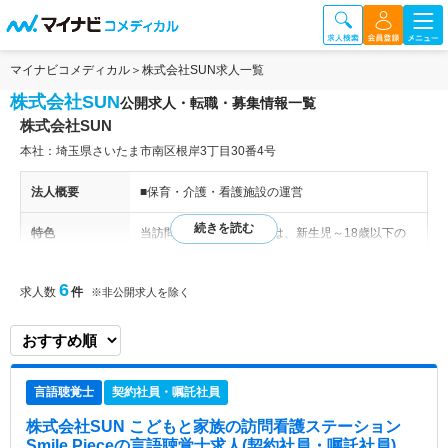
マイナビコメディカル
株式会社SUN求人一覧
株式会社SUN
公開求人・転職・募集情報一覧
株式会社SUN
本社：埼玉県さいたま市南区根岸3丁目30番4号
法人概要
■保育・介護・看護施設の運営
特色
当訪問看護ステーションは、新生児～18歳以下の
軽症～重症心身障がい児のケアまで、スタッフ全員
がNICU経験者や小児科経験者のため、多種多様な
6
求人数
件
※非公開求人を除く
子どもの状況に合わせて適切なサービスを幅広く対
応しています。 ご家族の肉体的・精神的サポート
やきょうだい児のケアも大切にしており、ご家族の
支えになれる存在を目指して活動されています。
【サービス地域】 さいたま市、川口市、蕨市、戸
言語聴覚士
契約社員・嘱託社員
田市、和光市、朝霞市、志木市、ふじみ野市、富士
見市、川越市、上尾市 ※上記以外の地域も、応相
株式会社SUN こどもと家族の訪問看護ステーション
談で対応します。
Smile Piece
の言語聴覚士求人(契約社員・嘱託社員)