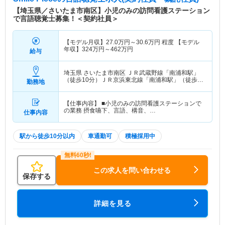
【埼玉県／さいたま市南区】小児のみの訪問看護ステーション
で言語聴覚士募集！＜契約社員＞
【モデル月収】
27.0
万円～
30.6
万円
程度 【モデル
年収】
324
万円～
462
万円
給与
埼玉県 さいたま市南区
ＪＲ武蔵野線「南浦和駅」
（徒歩10分）ＪＲ京浜東北線「南浦和駅」（徒歩
勤務地
10分）
【仕事内容】 ■小児のみの訪問看護ステーションで
の業務 摂食嚥下、言語、構音、…
仕事内容
駅から徒歩10分以内
車通勤可
積極採用中
この求人を問い合わせる
保存する
詳細を見る