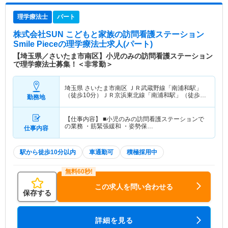
理学療法士
パート
株式会社SUN こどもと家族の訪問看護ステーション
Smile Piece
の理学療法士求人(パート)
【埼玉県／さいたま市南区】小児のみの訪問看護ステーション
で理学療法士募集！＜非常勤＞
埼玉県 さいたま市南区
ＪＲ武蔵野線「南浦和駅」
（徒歩10分）ＪＲ京浜東北線「南浦和駅」（徒歩
勤務地
10分）
【仕事内容】 ■小児のみの訪問看護ステーションで
の業務 ・筋緊張緩和 ・姿勢保…
仕事内容
駅から徒歩10分以内
車通勤可
積極採用中
この求人を問い合わせる
保存する
詳細を見る