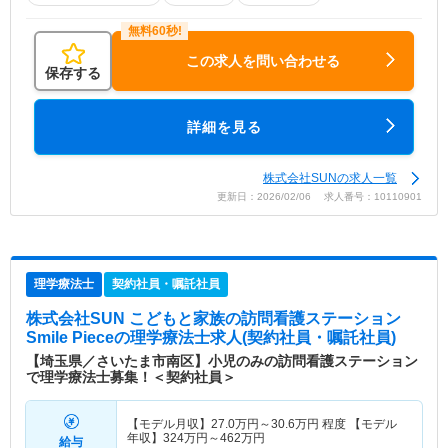
この求人を問い合わせる
保存する
詳細を見る
株式会社SUNの求人一覧
更新日：2026/02/06 求人番号：10110901
理学療法士
契約社員・嘱託社員
株式会社SUN こどもと家族の訪問看護ステーション
Smile Piece
の理学療法士求人(契約社員・嘱託社員)
【埼玉県／さいたま市南区】小児のみの訪問看護ステーション
で理学療法士募集！＜契約社員＞
【モデル月収】
27.0
万円～
30.6
万円
程度 【モデル
年収】
324
万円～
462
万円
給与