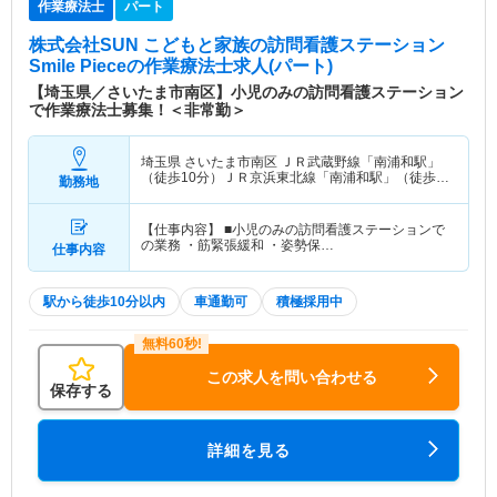
作業療法士
パート
株式会社SUN こどもと家族の訪問看護ステーション
Smile Piece
の作業療法士求人(パート)
【埼玉県／さいたま市南区】小児のみの訪問看護ステーション
で作業療法士募集！＜非常勤＞
埼玉県 さいたま市南区
ＪＲ武蔵野線「南浦和駅」
（徒歩10分）ＪＲ京浜東北線「南浦和駅」（徒歩
勤務地
10分）
【仕事内容】 ■小児のみの訪問看護ステーションで
の業務 ・筋緊張緩和 ・姿勢保…
仕事内容
駅から徒歩10分以内
車通勤可
積極採用中
この求人を問い合わせる
保存する
詳細を見る