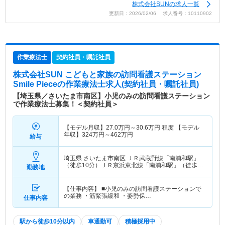
株式会社SUNの求人一覧
更新日：2026/02/06 求人番号：10110902
作業療法士
契約社員・嘱託社員
株式会社SUN こどもと家族の訪問看護ステーション
Smile Piece
の作業療法士求人(契約社員・嘱託社員)
【埼玉県／さいたま市南区】小児のみの訪問看護ステーション
で作業療法士募集！＜契約社員＞
【モデル月収】
27.0
万円～
30.6
万円
程度 【モデル
年収】
324
万円～
462
万円
給与
埼玉県 さいたま市南区
ＪＲ武蔵野線「南浦和駅」
（徒歩10分）ＪＲ京浜東北線「南浦和駅」（徒歩
勤務地
10分）
【仕事内容】 ■小児のみの訪問看護ステーションで
の業務 ・筋緊張緩和 ・姿勢保…
仕事内容
駅から徒歩10分以内
車通勤可
積極採用中