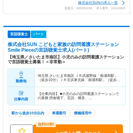
株式会社SUNの求人一覧
更新日：2026/02/06 求人番号：10110905
言語聴覚士
パート
株式会社SUN こどもと家族の訪問看護ステーション
Smile Piece
の言語聴覚士求人(パート)
【埼玉県／さいたま市南区】小児のみの訪問看護ステーション
で言語聴覚士募集！＜非常勤＞
埼玉県 さいたま市南区
ＪＲ武蔵野線「南浦和駅」
（徒歩10分）ＪＲ京浜東北線「南浦和駅」（徒歩
勤務地
10分）
【仕事内容】 ■小児のみの訪問看護ステーションで
の業務 摂食嚥下、言語、構音、…
仕事内容
駅から徒歩10分以内
車通勤可
積極採用中