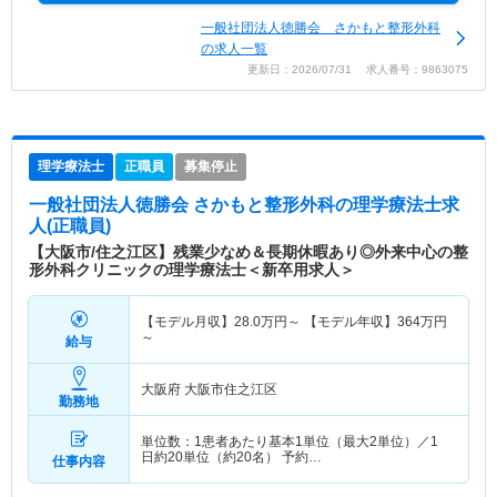
一般社団法人徳勝会 さかもと整形外科
の求人一覧
更新日：2026/07/31 求人番号：9863075
理学療法士
正職員
募集停止
一般社団法人徳勝会 さかもと整形外科
の理学療法士求
人(正職員)
【大阪市/住之江区】残業少なめ＆長期休暇あり◎外来中心の整
形外科クリニックの理学療法士＜新卒用求人＞
【モデル月収】
28.0
万円～
【モデル年収】
364
万円
～
給与
大阪府 大阪市住之江区
勤務地
単位数：1患者あたり基本1単位（最大2単位）／1
日約20単位（約20名） 予約…
仕事内容