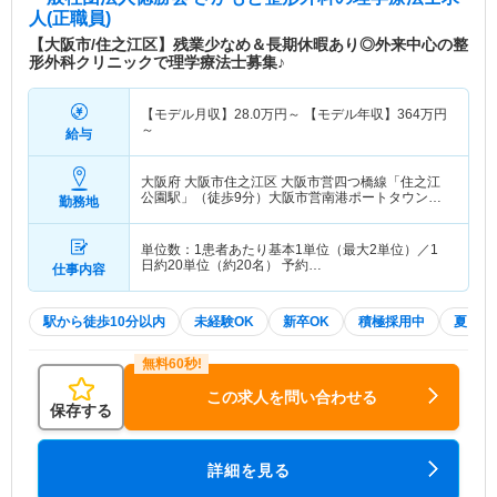
人(正職員)
【大阪市/住之江区】残業少なめ＆長期休暇あり◎外来中心の整
形外科クリニックで理学療法士募集♪
【モデル月収】
28.0
万円～
【モデル年収】
364
万円
～
給与
大阪府 大阪市住之江区
大阪市営四つ橋線「住之江
公園駅」（徒歩9分）大阪市営南港ポートタウン線
勤務地
「住之江公園駅」（徒歩9分）
単位数：1患者あたり基本1単位（最大2単位）／1
日約20単位（約20名） 予約…
仕事内容
駅から徒歩10分以内
未経験OK
新卒OK
積極採用中
夏～秋
この求人を問い合わせる
保存する
詳細を見る