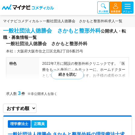
マイナビコメディカル
一般社団法人徳勝会 さかもと整形外科求人一覧
一般社団法人徳勝会 さかもと整形外科
公開求人・転
職・募集情報一覧
一般社団法人徳勝会 さかもと整形外科
本社：大阪府大阪市住之江区北島2丁目6番25号
特色
2022年7月に開設の整形外科クリニックです。「医
療をもっと身近に」をモットーに、ホームドクター
として地域医療に貢献します。お子様の成長やスポ
ーツに関する悩み、働く世代の方々の痛みやしび
れ、高齢の方々の歩行や動作の不安や障害など骨、
3
求人数
件
関節、筋肉に関する問題等様々な症例に対応しま
※非公開求人を除く
す。
理学療法士
正職員
一般社団法人徳勝会 さかもと整形外科
の理学療法士求