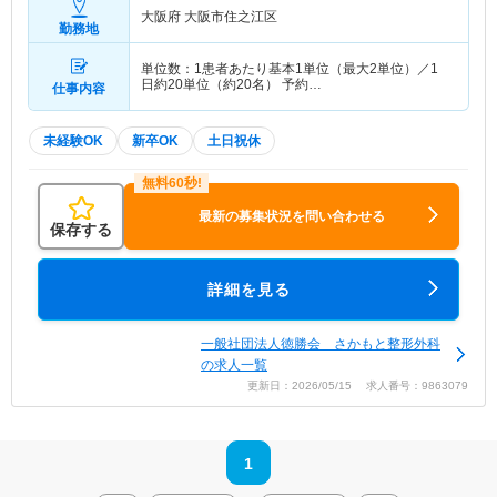
大阪府 大阪市住之江区
勤務地
単位数：1患者あたり基本1単位（最大2単位）／1
日約20単位（約20名） 予約…
仕事内容
未経験OK
新卒OK
土日祝休
最新の募集状況を問い合わせる
保存する
詳細を見る
一般社団法人徳勝会 さかもと整形外科
の求人一覧
更新日：2026/05/15 求人番号：9863079
1