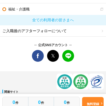
福祉・介護職
全ての利用者の皆さまへ
ご入職後のアフターフォローについて
公式SNSアカウント
関連サイト
マイナビDOCTOR
│
マイナビ看護師
│
マイナビ薬剤師
│
マイナビ保育士
簡単1分
0
0
0
件
件
件
運営会社
無料登録
はじめて転職
無料転職サポートに申し込む