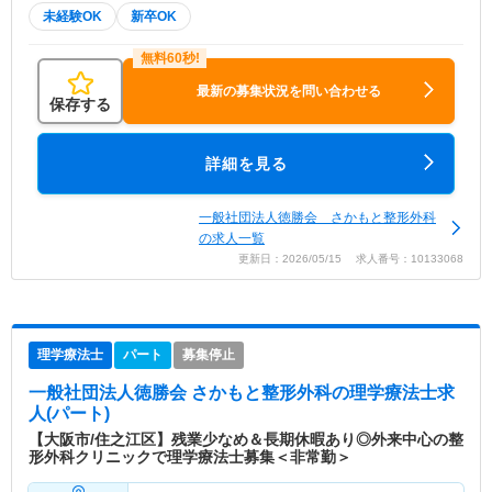
未経験OK
新卒OK
最新の募集状況を問い合わせる
保存する
詳細を見る
一般社団法人徳勝会 さかもと整形外科
の求人一覧
更新日：2026/05/15 求人番号：10133068
理学療法士
パート
募集停止
一般社団法人徳勝会 さかもと整形外科
の理学療法士求
人(パート)
【大阪市/住之江区】残業少なめ＆長期休暇あり◎外来中心の整
形外科クリニックで理学療法士募集＜非常勤＞