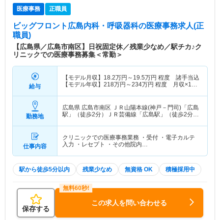
医療事務
正職員
ビッグフロント広島内科・呼吸器科
の医療事務求人(正
職員)
【広島県／広島市南区】日祝固定休／残業少なめ／駅チカ♪ク
リニックでの医療事務募集＜常勤＞
【モデル月収】
18.2
万円～
19.5
万円
程度 諸手当込
【モデル年収】
218
万円～
234
万円
程度 月収×12
給与
ヶ月計算
広島県 広島市南区
ＪＲ山陽本線(神戸－門司)「広島
駅」（徒歩2分）ＪＲ芸備線「広島駅」（徒歩2分）
勤務地
他
クリニックでの医療事務業務 ・受付 ・電子カルテ
入力 ・レセプト ・その他院内…
仕事内容
駅から徒歩5分以内
残業少なめ
無資格 OK
積極採用中
この求人を問い合わせる
保存する