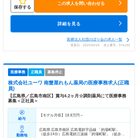
この求人を問い合わせる
保存する
詳細を見る
医療法人社団のぼり会の求人一覧
更新日：2025/04/16 求人番号：574150
医療事務
正職員
募集停止
株式会社ユーワ 南蟹屋れもん薬局
の医療事務求人(正職
員)
【広島県／広島市南区】賞与4.2ヶ月☆調剤薬局にて医療事務
募集＜正社員＞
【モデル月収】
18.8
万円～
給与
広島県 広島市南区
広島電鉄宇品線 「的場町駅」
（徒歩14分）広島電鉄江波線「的場町駅」（徒歩
勤務地