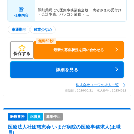
14分） 他
調剤薬局にて医療事務業務全般 ・患者さまの受付け
・会計事務、パソコン業務 ・…
仕事内容
車通勤可
残業少なめ
最新の募集状況を問い合わせる
保存する
詳細を見る
株式会社ユーワの求人一覧
更新日：2026/05/21 求人番号：10254012
医療事務
正職員
募集停止
医療法人社団慈恵会 いまだ病院
の医療事務求人(正職
員)