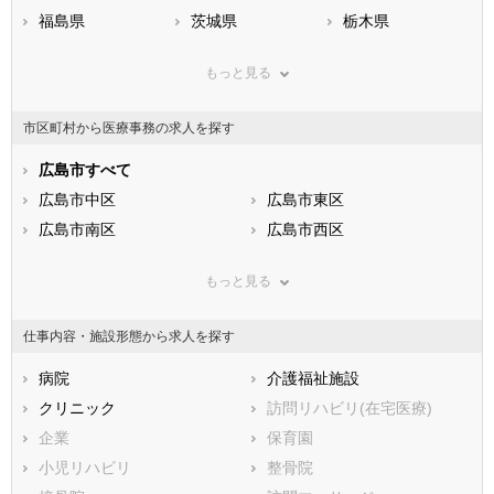
福島県
茨城県
栃木県
群馬県
埼玉県
千葉県
もっと見る
東京都
神奈川県
新潟県
山梨県
長野県
富山県
市区町村から医療事務の求人を探す
石川県
福井県
岐阜県
静岡県
広島市すべて
愛知県
三重県
滋賀県
広島市中区
京都府
広島市東区
大阪府
兵庫県
広島市南区
奈良県
広島市西区
和歌山県
鳥取県
広島市安佐南区
島根県
広島市安佐北区
岡山県
もっと見る
広島県
広島市安芸区
山口県
広島市佐伯区
徳島県
香川県
市部
愛媛県
高知県
仕事内容・施設形態から求人を探す
福岡県
呉市
佐賀県
竹原市
長崎県
熊本県
三原市
病院
大分県
尾道市
介護福祉施設
宮崎県
鹿児島県
福山市
クリニック
沖縄県
府中市
訪問リハビリ(在宅医療)
三次市
企業
庄原市
保育園
大竹市
小児リハビリ
東広島市
整骨院