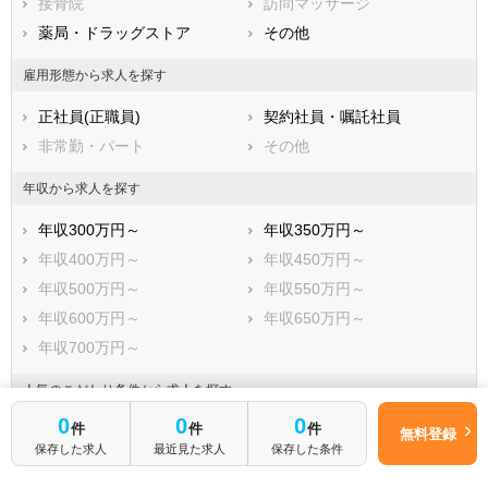
廿日市市
接骨院
安芸高田市
訪問マッサージ
江田島市
薬局・ドラッグストア
安芸郡府中町
その他
安芸郡海田町
安芸郡熊野町
雇用形態から求人を探す
安芸郡坂町
山県郡安芸太田町
正社員(正職員)
契約社員・嘱託社員
山県郡北広島町
豊田郡大崎上島町
非常勤・パート
その他
世羅郡世羅町
神石郡神石高原町
年収から求人を探す
年収300万円～
年収350万円～
年収400万円～
年収450万円～
年収500万円～
年収550万円～
年収600万円～
年収650万円～
年収700万円～
人気のこだわり条件から求人を探す
0
0
0
件
件
件
管理職求人
駅から徒歩5分以内
無料登録
保存した求人
最近見た求人
保存した条件
駅から徒歩10分以内
車通勤可