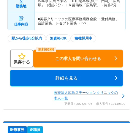
広島県 広島市東区
ＪＲ山陽本線(神戸－門司)「広島
駅」（徒歩2分）ＪＲ芸備線「広島駅」（徒歩2分）
勤務地
他
■美容クリニックの医療事務業務全般 ・受付業務、
会計業務、レセプト業務 ・SN…
仕事内容
駅から徒歩5分以内
無資格 OK
積極採用中
この求人を問い合わせる
保存する
詳細を見る
医療法人広島ステーションクリニックの
求人一覧
更新日：2026/07/06 求人番号：10149409
医療事務
正職員