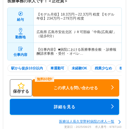
医療事務の求人です！＜正社員＞
【モデル月収】
18.3
万円～
22.3
万円
程度 【モデル
年収】
234
万円～
279
万円
程度
給与
広島県 広島市安佐北区
ＪＲ可部線「中島(広島)駅」
（徒歩8分）
勤務地
【仕事内容】 ■病院における医療事務全般 ・診療報
酬請求事務 ・受付 ・オペレ…
仕事内容
駅から徒歩10分以内
車通勤可
未経験OK
残業少なめ
積極
この求人を問い合わせる
保存する
詳細を見る
医療法人長久堂野村病院の求人一覧
更新日：2025/08/25 求人番号：9787143