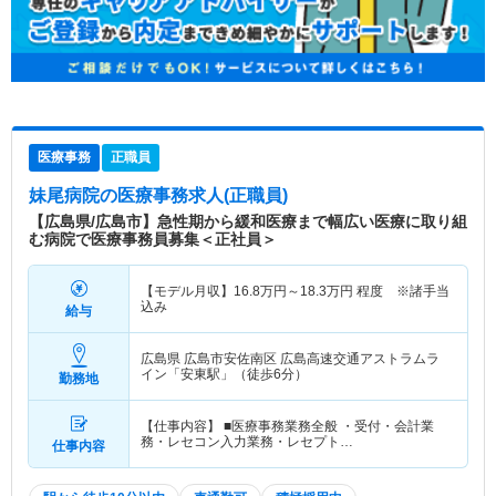
医療事務
正職員
妹尾病院
の医療事務求人(正職員)
【広島県/広島市】急性期から緩和医療まで幅広い医療に取り組
む病院で医療事務員募集＜正社員＞
【モデル月収】
16.8
万円～
18.3
万円
程度 ※諸手当
込み
給与
広島県 広島市安佐南区
広島高速交通アストラムラ
イン「安東駅」（徒歩6分）
勤務地
【仕事内容】 ■医療事務業務全般 ・受付・会計業
務・レセコン入力業務・レセプト…
仕事内容