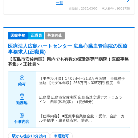
一覧
更新日：2025/03/05 求人番号：9051758
医療事務
正職員
募集停止
医療法人広島ハートセンター 広島心臓血管病院
の医療
事務求人(正職員)
【広島市安佐南区】県内でも有数の循環器専門病院！医療事務
募集♪＜正社員＞
【モデル月収】
17.0
万円～
21.3
万円
程度 ※職務手
当込 【モデル年収】
266
万円～
335
万円
程度 ※職
給与
務手当込＋賞与
広島県 広島市安佐南区
広島高速交通アストラムラ
イン「西原(広島)駅」（徒歩6分）
勤務地
【仕事内容】 ■医療事務業務全般 ・受付、会計、カ
ルテ整理 ・患者様応対、誘導…
仕事内容
駅から徒歩10分以内
車通勤可