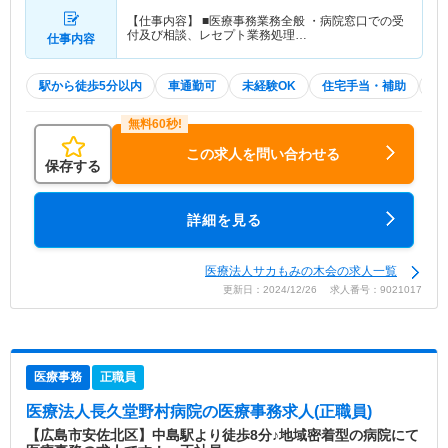
【仕事内容】 ■医療事務業務全般 ・病院窓口での受
付及び相談、レセプト業務処理…
仕事内容
駅から徒歩5分以内
車通勤可
未経験OK
住宅手当・補助
無
この求人を問い合わせる
保存する
詳細を見る
医療法人サカもみの木会の求人一覧
更新日：2024/12/26 求人番号：9021017
医療事務
正職員
医療法人長久堂野村病院
の医療事務求人(正職員)
【広島市安佐北区】中島駅より徒歩8分♪地域密着型の病院にて