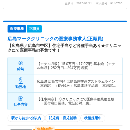
更新日：2025/01/11 求人番号：9140705
医療事務
正職員
広島マーククリニック
の医療事務求人(正職員)
【広島県／広島市中区】住宅手当など各種手当あり★クリニッ
クにて医療事務の募集です！
【モデル月収】
15.0
万円～
17.0
万円
基本給 【モデ
ル年収】
252
万円～
294
万円
程度
給与
広島県 広島市中区
広島高速交通アストラムライン
「本通駅」（徒歩1分）広島電鉄宇品線 「本通駅」
勤務地
（徒歩1分） 他
【仕事内容】 ◇クリニックにて医療事務業務全般
・受付窓口業務、電話応対、患…
仕事内容
駅から徒歩5分以内
託児所・育児補助
積極採用中