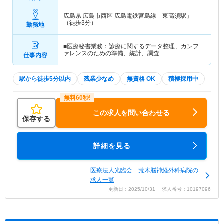
広島県 広島市西区
広島電鉄宮島線「東高須駅」
（徒歩3分）
勤務地
■医療秘書業務：診療に関するデータ整理、カンフ
ァレンスのための準備、統計、調査…
仕事内容
駅から徒歩5分以内
残業少なめ
無資格 OK
積極採用中
この求人を問い合わせる
保存する
詳細を見る
医療法人光臨会 荒木脳神経外科病院の
求人一覧
更新日：2025/10/31 求人番号：10197096