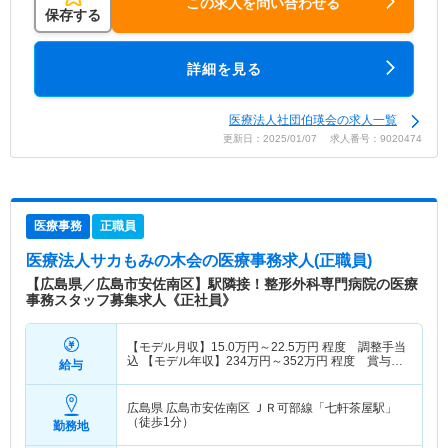
この求人を問い合わせる
保存する
詳細を見る
医療法人社団伯瑛会の求人一覧
更新日：2025/01/07 求人番号：9020474
医療事務
正職員
医療法人サカもみの木会
の医療事務求人(正職員)
【広島県／広島市安佐南区】駅隣接！整形外科専門病院の医療
事務スタッフ募集求人《正社員》
【モデル月収】
15.0
万円～
22.5
万円
程度 調整手当
込 【モデル年収】
234
万円～
352
万円
程度 賞与
給与
3.83ヵ月の場合
広島県 広島市安佐南区
ＪＲ可部線「七軒茶屋駅」
（徒歩1分）
勤務地