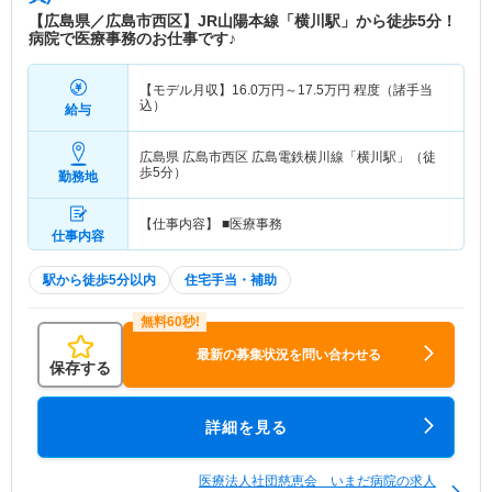
【広島県／広島市西区】JR山陽本線「横川駅」から徒歩5分！
病院で医療事務のお仕事です♪
【モデル月収】
16.0
万円～
17.5
万円
程度（諸手当
込）
給与
広島県 広島市西区
広島電鉄横川線「横川駅」（徒
歩5分）
勤務地
【仕事内容】 ■医療事務
仕事内容
駅から徒歩5分以内
住宅手当・補助
最新の募集状況を問い合わせる
保存する
詳細を見る
医療法人社団慈恵会 いまだ病院の求人