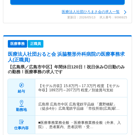
医療法人社団ひろまさ会の求人一覧
更新日：2026/05/13 求人番号：9096925
医療事務
正職員
医療法人社団おると会 浜脇整形外科病院
の医療事務求
人(正職員)
【広島県／広島市中区】年間休日120日！祝日休み◎日勤のみ
の勤務！医療事務の求人です
【モデル月収】
15.8
万円～
17.3
万円
程度 【モデル
年収】
189
万円～
207
万円
程度／別途賞与支給
給与
広島県 広島市中区
広島電鉄宇品線 「鷹野橋駅」
（徒歩4分）広島電鉄宇品線 「市役所前(広島)駅」
勤務地
（徒歩3分） 他
■医療事務業務全般 ・医療事務業務全般（外来、入
院）、患者案内、患者説明 ・受…
仕事内容