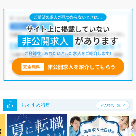
転職支援サービス
にお申し込みいただくと、全求人からご希望条件に合
う求人を提案させていただきます。
広島市の医療事務求人では以下のような条件が人気です。
・
積極採用中
・
残業少なめ
・
住宅手当・補助あり
・
正社員(正職員)
・
病院
・
クリニック
・
介護福祉施設
・
その他
他の条件でも人気の求人がございますので、「こだわり条件」から検索
いただくか、お気軽にお問い合わせください。
全国の医療事務求人
から検索いただくことも可能です。
無料転職支援サービス
にお申し込みいただくと、ご希望条件をヒアリン
グした上で求人をご提案いたします。
ご希望条件がまだ定まっていない方は
人気の希望条件をピックアップし
た求人特集
をぜひご活用ください。
転職支援の他、情報収集や募集状況の確認も、お気軽にご相談くださ
い。
おすすめ特集
求人特集一覧