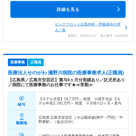
詳細を見る
ビッグフロント広島内科・呼吸器科の求
人一覧
更新日：2025/01/11 求人番号：9115003
医療事務
正職員
医療法人せのがわ 瀬野川病院
の医療事務求人(正職員)
【広島県／広島市安芸区】賞与4ヶ月分実績あり／託児所あり
／病院にて医療事務のお仕事です★≪常勤≫
【モデル月収】
18.7
万円～
程度 ※諸手当込 【モ
デル年収】
291
万円～
程度 ※月収×12ヶ月＋賞与
給与
広島県 広島市安芸区
ＪＲ山陽本線(神戸－門司)「中
野東駅」（徒歩10分）
勤務地