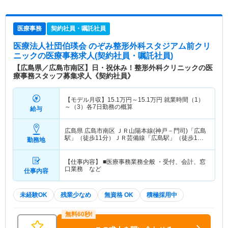
医療事務
契約社員・嘱託社員
医療法人社団伯瑛会 のぞみ整形外科スタジアム前クリ
ニック
の医療事務求人(契約社員・嘱託社員)
【広島県／広島市南区】日・祝休み！整形外科クリニックの医
療事務スタッフ募集求人《契約社員》
【モデル月収】
15.1
万円～
15.1
万円
就業時間（1）
～（3）各7日勤務の概算
給与
広島県 広島市南区
ＪＲ山陽本線(神戸－門司)「広島
駅」（徒歩11分）ＪＲ芸備線「広島駅」（徒歩11
勤務地
分） 他
【仕事内容】 ■医療事務業務全般 ・受付、会計、窓
口業務 など
仕事内容
未経験OK
残業少なめ
無資格 OK
積極採用中