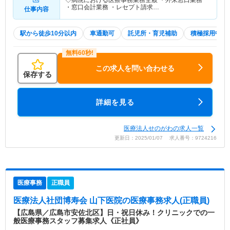
◇病院における医療事務業務全般 ・外来窓口業務
・窓口会計業務 ・レセプト請求…
仕事内容
駅から徒歩10分以内
車通勤可
託児所・育児補助
積極採用中
この求人を問い合わせる
保存する
詳細を見る
医療法人せのがわの求人一覧
更新日：2025/01/07 求人番号：9724216
医療事務
正職員
医療法人社団博寿会 山下医院
の医療事務求人(正職員)
【広島県／広島市安佐北区】日・祝日休み！クリニックでの一
般医療事務スタッフ募集求人《正社員》