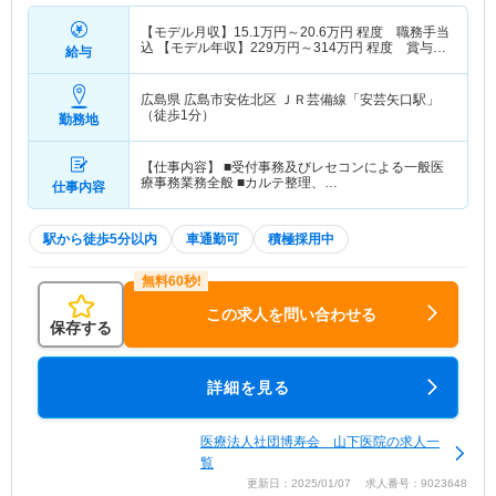
【モデル月収】
15.1
万円～
20.6
万円
程度 職務手当
込 【モデル年収】
229
万円～
314
万円
程度 賞与
給与
3.35ヵ月の場合
広島県 広島市安佐北区
ＪＲ芸備線「安芸矢口駅」
（徒歩1分）
勤務地
【仕事内容】 ■受付事務及びレセコンによる一般医
療事務業務全般 ■カルテ整理、…
仕事内容
駅から徒歩5分以内
車通勤可
積極採用中
この求人を問い合わせる
保存する
詳細を見る
医療法人社団博寿会 山下医院の求人一
覧
更新日：2025/01/07 求人番号：9023648