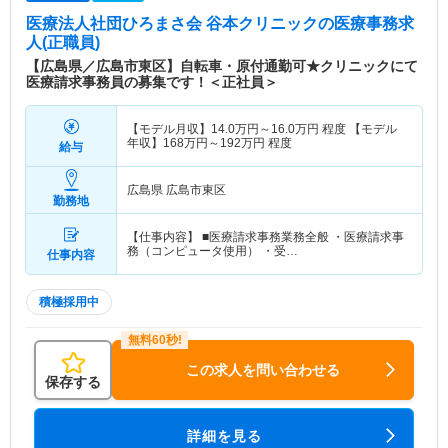
医療法人社団ひろまさ会 谷本クリニック
の医療事務求
人(正職員)
【広島県／広島市東区】自転車・原付通勤可★クリニックにて
医療請求事務員の募集です！＜正社員＞
【モデル月収】
14.0
万円～
16.0
万円
程度 【モデル
年収】
168
万円～
192
万円
程度
給与
広島県 広島市東区
勤務地
【仕事内容】 ■医療請求事務業務全般 ・医療請求事
務（コンピュータ使用） ・受…
仕事内容
積極採用中
この求人を問い合わせる
保存する
詳細を見る