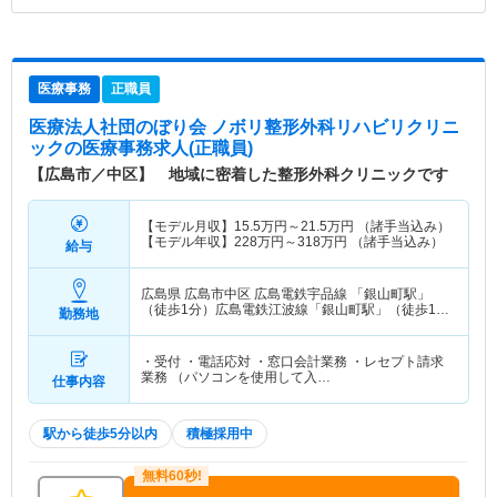
医療事務
正職員
医療法人社団のぼり会 ノボリ整形外科リハビリクリニ
ック
の医療事務求人(正職員)
【広島市／中区】 地域に密着した整形外科クリニックです
【モデル月収】
15.5
万円～
21.5
万円
（諸手当込み）
【モデル年収】
228
万円～
318
万円
（諸手当込み）
給与
広島県 広島市中区
広島電鉄宇品線 「銀山町駅」
（徒歩1分）広島電鉄江波線「銀山町駅」（徒歩1
勤務地
分） 他
・受付 ・電話応対 ・窓口会計業務 ・レセプト請求
業務 （パソコンを使用して入…
仕事内容
駅から徒歩5分以内
積極採用中