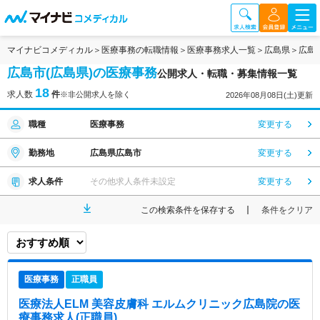
マイナビコメディカル
医療事務の転職情報
医療事務求人一覧
広島県
広島
広島市(広島県)の医療事務
公開求人・転職・募集情報一覧
18
求人数
件
※非公開求人を除く
2026年08月08日(土)更新
職種
医療事務
変更する
勤務地
広島県広島市
変更する
求人条件
その他求人条件未設定
変更する
この検索条件を保存する
条件をクリア
医療事務
正職員
医療法人ELM 美容皮膚科 エルムクリニック広島院
の医
療事務求人(正職員)