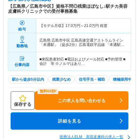
【広島県／広島市中区】資格不問◎残業ほぼなし♪駅チカ美容
皮膚科クリニックでの受付事務募集
【モデル月収】
17.0
万円～
21.0
万円
程度
給与
広島県 広島市中区
広島高速交通アストラムライン
「本通駅」（徒歩2分）広島電鉄宇品線 「本通駅」
勤務地
（徒歩2分） 他
■来院患者対応 ■電話およびメール対応 ■予約管理 ■
会計 等 ※ノルマはあり…
仕事内容
駅から徒歩5分以内
残業少なめ
住宅手当・補助
積極採用中
この求人を問い合わせる
保存する
詳細を見る
医療法人ELM 美容皮膚科の求人一覧