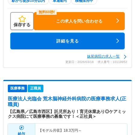
駅から徒歩10分以内
車通勤可
積極採用中
この求人を問い合わせる
保存する
詳細を見る
妹尾病院の求人一覧
更新日：2026/03/18 求人番号：10119952
医療事務
正職員
医療法人光臨会 荒木脳神経外科病院
の医療事務求人(正
職員)
【広島県／広島市西区】託児所あり！育児休業あり◎ケアミッ
クス病院にて医療事務の募集です！＜正社員＞
【モデル月収】
18.3
万円～
給与