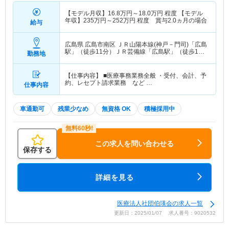
【モデル月収】
16.8
万円～
18.0
万円
程度 【モデル
年収】
235
万円～
252
万円
程度 賞与2.0ヵ月の場合
給与
広島県 広島市南区
ＪＲ山陽本線(神戸－門司)「広島
駅」（徒歩11分）ＪＲ芸備線「広島駅」（徒歩11
勤務地
分） 他
【仕事内容】 ■医療事務業務全般 ・受付、会計、予
約、レセプト請求業務 など …
仕事内容
車通勤可
残業少なめ
無資格 OK
積極採用中
この求人を問い合わせる
保存する
詳細を見る
医療法人社団伯瑛会の求人一覧
更新日：2025/01/07 求人番号：9020532