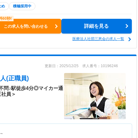
なめ
積極採用中
詳細を見る
この求人を問い合わせる
医療法人社団三恵会の求人一覧
更新日：2025/12/25 求人番号：10196246
人(正職員)
不問♪駅徒歩4分◎マイカー通
正社員＞
～