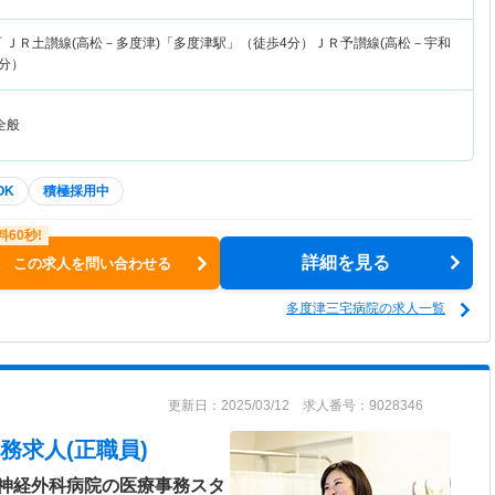
町
ＪＲ土讃線(高松－多度津)「多度津駅」（徒歩4分）ＪＲ予讃線(高松－宇和
分）
全般
OK
積極採用中
詳細を見る
この求人を問い合わせる
多度津三宅病院の求人一覧
更新日：2025/03/12 求人番号：9028346
務求人(正職員)
神経外科病院の医療事務スタ