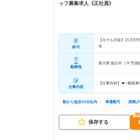
ッフ募集求人《正社員》
【モデル月収】
15.0
万円
合
給与
香川県 坂出市
ＪＲ予讃
勤務地
【仕事内容】 ■一般医療
仕事内容
駅から徒歩10分以内
車通勤可
残業少
保存する