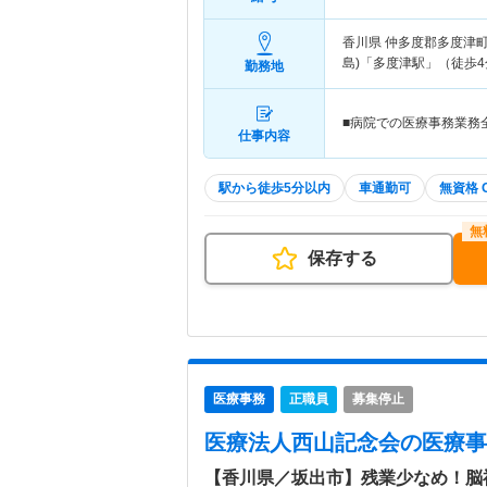
香川県 仲多度郡多度津
島)「多度津駅」（徒歩4
勤務地
■病院での医療事務業務
仕事内容
駅から徒歩5分以内
車通勤可
無資格 
保存する
医療事務
正職員
募集停止
医療法人西山記念会
の医療事
【香川県／坂出市】残業少なめ！脳