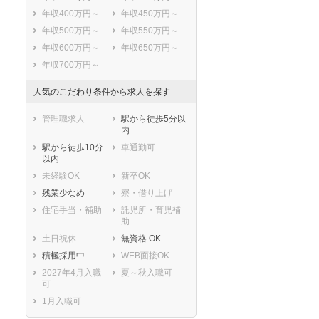
年収400万円～
年収450万円～
年収500万円～
年収550万円～
年収600万円～
年収650万円～
年収700万円～
人気のこだわり条件から求人を探す
管理職求人
駅から徒歩5分以
内
駅から徒歩10分
車通勤可
以内
未経験OK
新卒OK
残業少なめ
寮・借り上げ
住宅手当・補助
託児所・育児補
助
セラピスト
セラピスト
土日祝休
無資格 OK
ートダ
世の中の需要の高まりととも
ワークライフバランス重視派
積極採用中
WEB面接OK
スト向け
に増加傾向の「介護施設」求
の方へ！なぜ120日が基準？
2027年4月入職
夏～秋入職可
人をご紹介！
数え方も解説
可
1月入職可