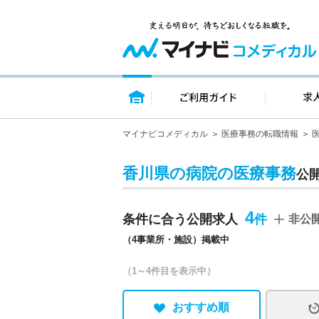
トップページ
ご利用ガイ
マイナビコメディカル
医療事務の転職情報
香川県の病院の医療事務
公
4
条件に合う公開求人
非公
（4事業所・施設）掲載中
（1～4件目を表示中）
おすすめ順