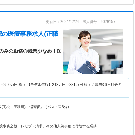
更新日：2024/12/24 求人番号：9029157
院
の医療事務求人(正職
のみの勤務◎残業少なめ！医
～
25.0
万円
程度 【モデル年収】
243
万円～
381
万円
程度／賞与3.6ヶ月分の
線(高松－宇和島)「端岡駅」（バス・車6分）
入院事務全般、レセプト請求、その他入院事務に付随する業務