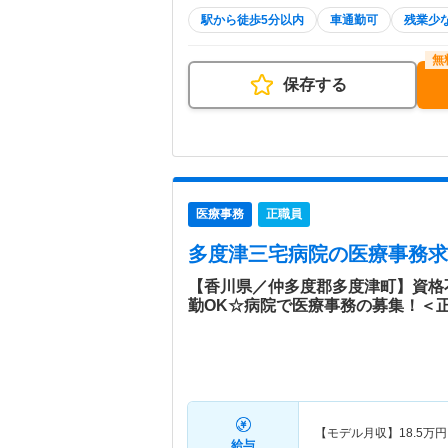
駅から徒歩5分以内
車通勤可
残業少
保存する
医療事務
正職員
多度津三宅病院
の医療事務求
【香川県／仲多度郡多度津町】資格
勤OK☆病院で医療事務の募集！＜
【モデル月収】
18.5
万円
給与