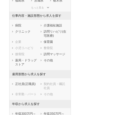
福島県
茨城県
栃木県
群馬県
埼玉県
千葉県
もっと見る
東京都
神奈川県
新潟県
仕事内容・施設形態から求人を探す
山梨県
長野県
富山県
石川県
福井県
岐阜県
病院
介護福祉施設
静岡県
愛知県
三重県
クリニック
訪問リハビリ(在
宅医療)
滋賀県
京都府
大阪府
企業
保育園
兵庫県
奈良県
和歌山県
小児リハビリ
整骨院
鳥取県
島根県
岡山県
接骨院
訪問マッサージ
広島県
山口県
徳島県
薬局・ドラッグ
その他
香川県
愛媛県
高知県
ストア
福岡県
佐賀県
長崎県
雇用形態から求人を探す
熊本県
大分県
宮崎県
鹿児島県
沖縄県
正社員(正職員)
契約社員・嘱託
社員
非常勤・パート
その他
年収から求人を探す
年収300万円～
年収350万円～