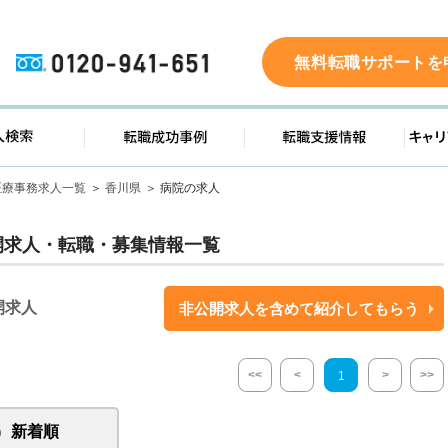
0120-941-651
無料転職サポートを
ド
求人検索
転職成功事例
転職支
医療事務求人一覧
香川県
病院の求人
開求人・転職・募集情報一覧
開求人
非公開求人を含めて紹介してもらう
<<
<
>
>>
1
新着順