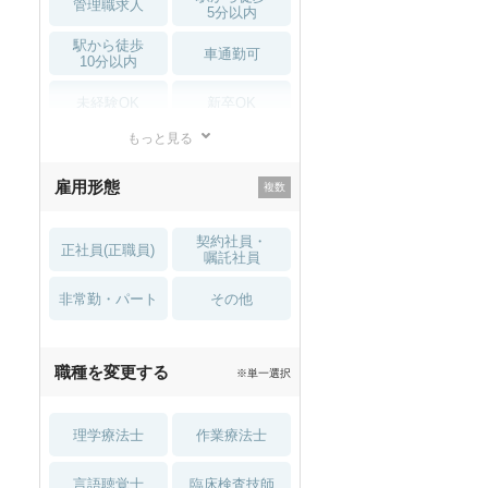
管理職求人
5分以内
駅から徒歩
車通勤可
10分以内
未経験OK
新卒OK
もっと見る
残業少なめ
寮・借り上げ
雇用形態
託児所・
住宅手当・補助
育児補助
契約社員・
正社員(正職員)
土日祝休
無資格 OK
嘱託社員
非常勤・パート
積極採用中
WEB面接OK
その他
2027年4月入職可
夏～秋入職可
職種を変更する
※単一選択
1月入職可
理学療法士
作業療法士
言語聴覚士
臨床検査技師