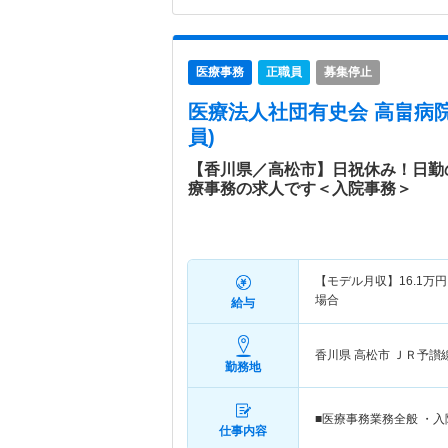
医療事務
正職員
募集停止
医療法人社団有史会 高畠病
員)
【香川県／高松市】日祝休み！日勤
療事務の求人です＜入院事務＞
【モデル月収】
16.1
万円
場合
給与
香川県 高松市
ＪＲ予讃
勤務地
■医療事務業務全般 ・
仕事内容