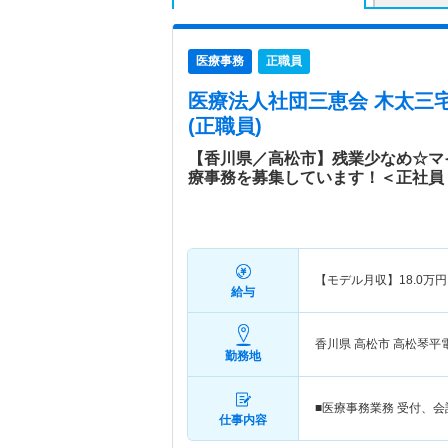
医療事務
正職員
医療法人社団三恵会 木太三
(正職員)
【香川県／高松市】残業少なめ☆マ
療事務を募集しています！＜正社員
【モデル月収】
18.0
万円
給与
香川県 高松市
高松琴平
勤務地
■医療事務業務 受付、
仕事内容