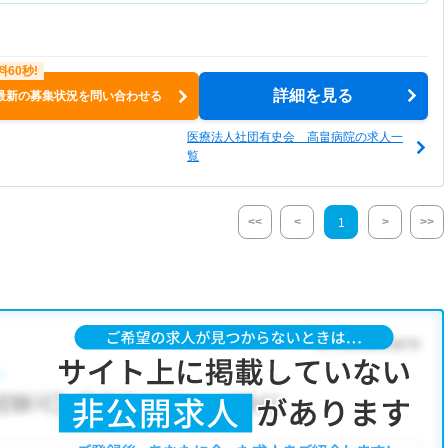
詳細を見る
最新の募集状況を問い合わせる
医療法人社団有史会 高畠病院の求人一
覧
<<
<
>
>>
1