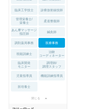
臨床工学技士
診療放射線技師
管理栄養士/
柔道整復師
栄養士
あん摩マッサージ
鍼灸師
指圧師
調剤薬局事務
医療事務
治験
視能訓練士
コーディネーター
臨床開発
調理師/
モニター
調理スタッフ
児童指導員
機能訓練指導員
胚培養士
閉じる