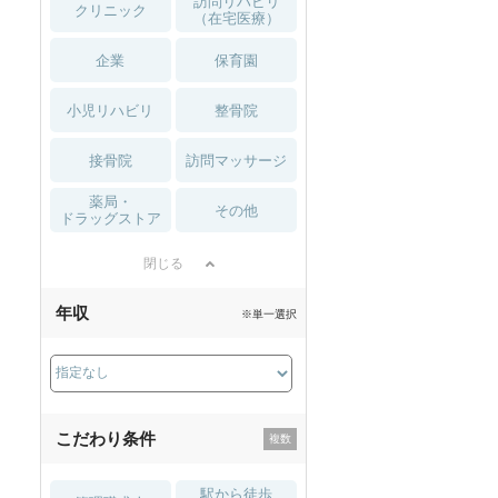
訪問リハビリ
クリニック
（在宅医療）
企業
保育園
小児リハビリ
整骨院
接骨院
訪問マッサージ
薬局・
その他
ドラッグストア
閉じる
年収
※単一選択
こだわり条件
駅から徒歩