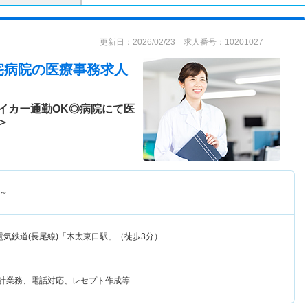
更新日：2026/02/23 求人番号：10201027
宅病院
の医療事務求人
イカー通勤OK◎病院にて医
＞
～
電気鉄道(長尾線)「木太東口駅」（徒歩3分）
会計業務、電話対応、レセプト作成等