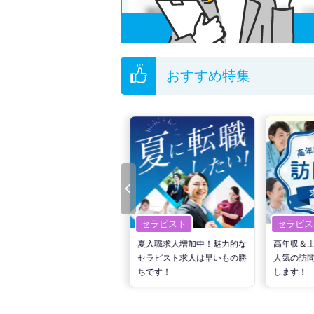
おすすめ特集
セラピスト
セラピスト
セラピス
転職で高収入を狙う！計画的
夏入職求人増加中！魅力的な
高年収＆
な活動でPTの好条件求人を
セラピスト求人は早いもの勝
人気の訪
見つけるには？
ちです！
します！