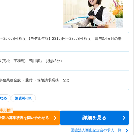
～
25.0
万円
程度 【モデル年収】
231
万円～
285
万円
程度 賞与3.4ヵ月の場
線(高松－宇和島)「鴨川駅」（徒歩8分）
事務業務全般 ・受付 ・保険請求業務 など
なめ
無資格 OK
詳細を見る
最新の募集状況を問い合わせる
医療法人西山記念会の求人一覧