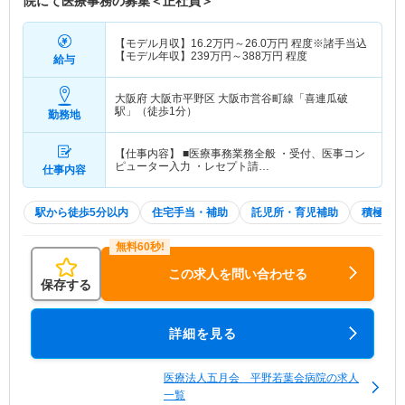
院にて医療事務の募集＜正社員＞
【モデル月収】
16.2
万円～
26.0
万円
程度※諸手当込
【モデル年収】
239
万円～
388
万円
程度
給与
大阪府 大阪市平野区
大阪市営谷町線「喜連瓜破
駅」（徒歩1分）
勤務地
【仕事内容】 ■医療事務業務全般 ・受付、医事コン
ピューター入力 ・レセプト請…
仕事内容
駅から徒歩5分以内
住宅手当・補助
託児所・育児補助
積極採用
この求人を問い合わせる
保存する
詳細を見る
医療法人五月会 平野若葉会病院の求人
一覧