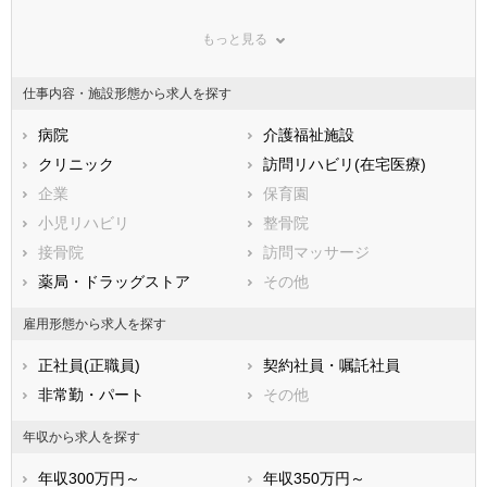
群馬県
埼玉県
千葉県
もっと見る
東京都
神奈川県
新潟県
山梨県
長野県
富山県
仕事内容・施設形態から求人を探す
石川県
福井県
岐阜県
静岡県
病院
愛知県
介護福祉施設
三重県
滋賀県
クリニック
京都府
訪問リハビリ(在宅医療)
大阪府
兵庫県
企業
奈良県
保育園
和歌山県
鳥取県
小児リハビリ
島根県
整骨院
岡山県
広島県
接骨院
山口県
訪問マッサージ
徳島県
香川県
薬局・ドラッグストア
愛媛県
その他
高知県
福岡県
佐賀県
長崎県
雇用形態から求人を探す
熊本県
大分県
宮崎県
正社員(正職員)
契約社員・嘱託社員
鹿児島県
沖縄県
非常勤・パート
その他
年収から求人を探す
年収300万円～
年収350万円～