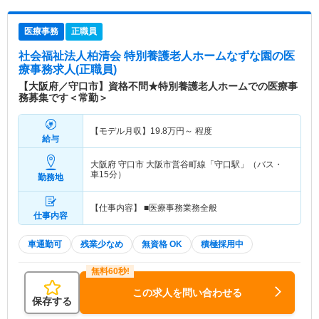
医療事務
正職員
社会福祉法人柏清会 特別養護老人ホームなずな園
の医
療事務求人(正職員)
【大阪府／守口市】資格不問★特別養護老人ホームでの医療事
務募集です＜常勤＞
【モデル月収】
19.8
万円～
程度
給与
大阪府 守口市
大阪市営谷町線「守口駅」（バス・
車15分）
勤務地
【仕事内容】 ■医療事務業務全般
仕事内容
車通勤可
残業少なめ
無資格 OK
積極採用中
この求人を問い合わせる
保存する