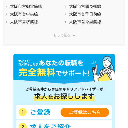
大阪市営御堂筋線
大阪市営四つ橋線
大阪市営中央線
大阪市営千日前線
大阪市営堺筋線
大阪市営今里筋線
大阪市営長堀鶴見緑地線
大阪市営南港ポートタウン線
もっと見る
ＪＲ東海道本線(米原－神戸)
ＪＲ関西本線(亀山－難波)
ＪＲ片町線
ＪＲ福知山線
ＪＲ大阪環状線
ＪＲ東西線
ＪＲ阪和線(天王寺－和歌山)
ＪＲ関西空港線
ＪＲ桜島線
ＪＲおおさか東線
阪神本線
阪神なんば線
京阪本線
京阪交野線
京阪中之島線
阪急神戸本線
阪急宝塚本線
阪急京都本線
阪急箕面線
阪急千里線
ご登録はこちら
近鉄大阪線
近鉄奈良線
近鉄難波線
近鉄南大阪線