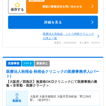
最新の募集状況を問い合わせる
保存する
詳細を見る
医療法人浩佑会 ごとう内科クリニック
の求人一覧
更新日：2026/06/02 求人番号：307674
医療事務
パート
募集停止
医療法人秋桜会 秋桜会クリニック
の医療事務求人(パー
ト)
【大阪府／郡島区】無資格OK◎クリニックにて医療事務の募
集＜非常勤・医療クラーク＞
大阪府 大阪市都島区
大阪市営谷町線「野江内代
駅」（徒歩6分）
勤務地