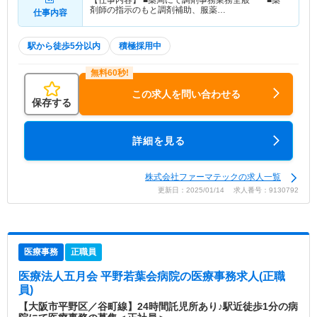
【仕事内容】 ■薬局にて調剤事務業務全般 ■薬
剤師の指示のもと調剤補助、服薬…
仕事内容
駅から徒歩5分以内
積極採用中
この求人を問い合わせる
保存する
詳細を見る
株式会社ファーマテックの求人一覧
更新日：2025/01/14 求人番号：9130792
医療事務
正職員
医療法人五月会 平野若葉会病院
の医療事務求人(正職
員)
【大阪市平野区／谷町線】24時間託児所あり♪駅近徒歩1分の病