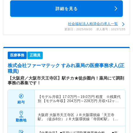
詳細を見る
社会福祉法人柏清会の求人一覧
更新日：2025/09/30 求人番号：10157155
医療事務
正職員
株式会社ファーマテック すみれ薬局
の医療事務求人(正
職員)
【大阪府／大阪市天王寺区】駅チカ★徒歩圏内！薬局にて調剤
事務の募集です！
【モデル月収】
17.0
万円～
19.0
万円
程度 ※残業代
別 【モデル年収】
204
万円～
228
万円
月収×12ヶ月
給与
賞与別
大阪府 大阪市天王寺区
ＪＲ大阪環状線「天王寺
駅」（徒歩8分）ＪＲ大阪環状線「寺田町駅」（徒
勤務地
歩5分） 他