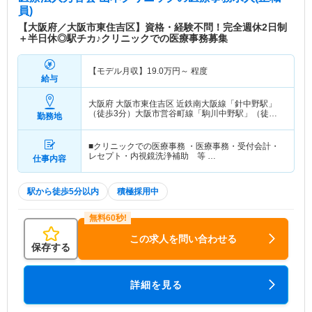
員)
【大阪府／大阪市東住吉区】資格・経験不問！完全週休2日制
＋半日休◎駅チカ♪クリニックでの医療事務募集
【モデル月収】
19.0
万円～
程度
給与
大阪府 大阪市東住吉区
近鉄南大阪線「針中野駅」
（徒歩3分）大阪市営谷町線「駒川中野駅」（徒歩6
勤務地
分）
■クリニックでの医療事務 ・医療事務・受付会計・
レセプト・内視鏡洗浄補助 等 …
仕事内容
駅から徒歩5分以内
積極採用中
この求人を問い合わせる
保存する
詳細を見る