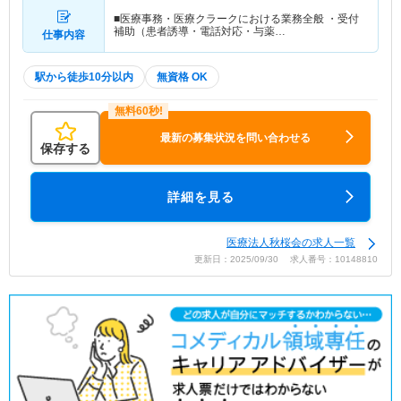
■医療事務・医療クラークにおける業務全般 ・受付
補助（患者誘導・電話対応・与薬…
仕事内容
駅から徒歩10分以内
無資格 OK
最新の募集状況を問い合わせる
保存する
詳細を見る
医療法人秋桜会の求人一覧
更新日：2025/09/30 求人番号：10148810