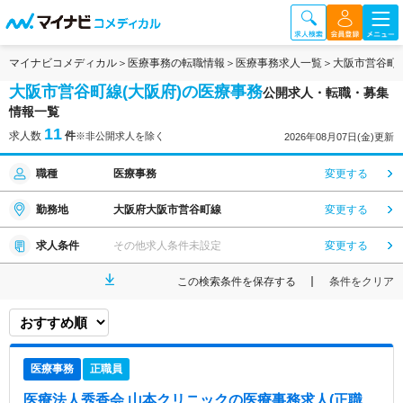
マイナビコメディカル
医療事務の転職情報
医療事務求人一覧
大阪市営谷町
大阪市営谷町線(大阪府)の医療事務
公開求人・転職・募集
情報一覧
11
求人数
件
※非公開求人を除く
2026年08月07日(金)更新
職種
医療事務
変更する
勤務地
大阪府大阪市営谷町線
変更する
求人条件
その他求人条件未設定
変更する
この検索条件を保存する
条件をクリア
医療事務
正職員
医療法人秀香会 山本クリニック
の医療事務求人(正職