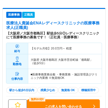
医療事務
正職員
医療法人貴誕会ENAレディースクリニック
の医療事務
求人(正職員)
【大阪府／大阪市都島区】駅徒歩5分◎レディースクリニック
にて医療事務の募集です！〈正社員・医療事務〉
【モデル月収】
20.0
万円～
程度
給与
大阪府 大阪市都島区
大阪市営谷町線「都島駅」
（徒歩5分）
勤務地
■医療事務業務全般 ・事務業務 ・施設管理及びクリ
ニック内業務 ※無資格OK
仕事内容
駅から徒歩5分以内
残業少なめ
無資格 OK
積極採用中
この求人を問い合わせる