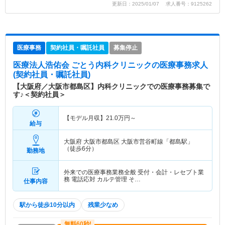
更新日：2025/01/07 求人番号：9125262
医療事務
契約社員・嘱託社員
募集停止
医療法人浩佑会 ごとう内科クリニック
の医療事務求人
(契約社員・嘱託社員)
【大阪府／大阪市都島区】内科クリニックでの医療事務募集で
す♪＜契約社員＞
【モデル月収】
21.0
万円～
給与
大阪府 大阪市都島区
大阪市営谷町線「都島駅」
（徒歩6分）
勤務地
外来での医療事務業務全般 受付・会計・レセプト業
務 電話応対 カルテ管理 そ…
仕事内容
駅から徒歩10分以内
残業少なめ