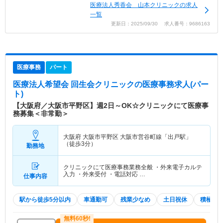
医療法人秀香会 山本クリニックの求人
一覧
更新日：2025/09/30 求人番号：9686163
医療事務
パート
医療法人希望会 回生会クリニック
の医療事務求人(パー
ト)
【大阪府／大阪市平野区】週2日～OK☆クリニックにて医療事
務募集＜非常勤＞
大阪府 大阪市平野区
大阪市営谷町線「出戸駅」
（徒歩3分）
勤務地
クリニックにて医療事務業務全般 ・外来電子カルテ
入力 ・外来受付 ・電話対応 …
仕事内容
駅から徒歩5分以内
車通勤可
残業少なめ
土日祝休
積極採