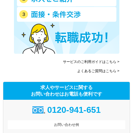
近鉄道明寺線
近鉄信貴線
近鉄長野線
近鉄けいはんな線
南海電気鉄道
南海空港線
南海高野線
南海多奈川線
南海高師浜線
北大阪急行電鉄
水間鉄道
大阪高速鉄道大阪モノレール
大阪高速鉄道国際文化公園都
阪堺電気軌道上町線
市モノレール
サービスのご利用ガイドはこちら >
阪堺電気軌道阪堺線
能勢電鉄妙見線
よくあるご質問はこちら >
南海泉北線
求人やサービスに関する
お問い合わせはお電話も便利です
0120-941-651
お問い合わせ例