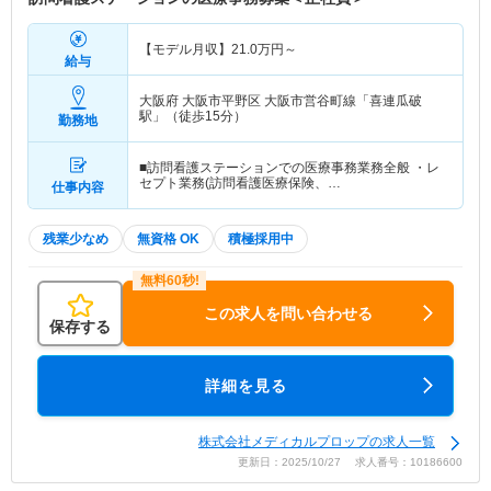
【モデル月収】
21.0
万円～
給与
大阪府 大阪市平野区
大阪市営谷町線「喜連瓜破
駅」（徒歩15分）
勤務地
■訪問看護ステーションでの医療事務業務全般 ・レ
セプト業務(訪問看護医療保険、…
仕事内容
残業少なめ
無資格 OK
積極採用中
この求人を問い合わせる
保存する
詳細を見る
株式会社メディカルプロップの求人一覧
更新日：2025/10/27 求人番号：10186600