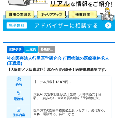
医療事務
正職員
募集停止
社会医療法人行岡医学研究会 行岡病院
の医療事務求人
(正職員)
【大阪府／大阪市北区】駅から徒歩5分！医療事務募集です♪
【モデル月収】
18.8
万円～
給与
大阪府 大阪市北区
阪急千里線「天神橋筋六丁目
駅」（徒歩3分）大阪市営谷町線「天神橋筋六丁目
勤務地
駅」（徒歩3分） 他
医事課での医療事務業務全般 レセプト、受付対応、
来客・電話対応、会計 など
仕事内容