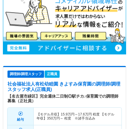
調理師/調理スタッフ
正職員
社会福祉法人有松幼睦園 きよすみ保育園
の調理師/調理
スタッフ求人(正職員)
【名古屋市緑区】完全週休二日制◎駅チカ♪保育園での調理師
募集（正社員）
【モデル月収】
15.9
万円～
17.6
万円
程度 【モデル
年収】
350
万円～
程度 ※諸手当込み
給与