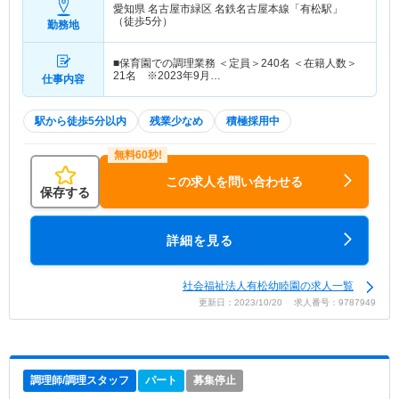
愛知県 名古屋市緑区
名鉄名古屋本線「有松駅」
（徒歩5分）
勤務地
■保育園での調理業務 ＜定員＞240名 ＜在籍人数＞
21名 ※2023年9月…
仕事内容
駅から徒歩5分以内
残業少なめ
積極採用中
この求人を問い合わせる
保存する
詳細を見る
社会福祉法人有松幼睦園の求人一覧
更新日：2023/10/20 求人番号：9787949
調理師/調理スタッフ
パート
募集停止