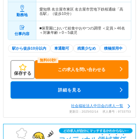
愛知県 名古屋市東区
名古屋市営地下鉄桜通線「高
岳駅」（徒歩10分）
勤務地
■保育園において給食やおやつの調理 ＜定員＞46名
＜対象年齢＞0～5歳児
仕事内容
駅から徒歩10分以内
車通勤可
残業少なめ
積極採用中
この求人を問い合わせる
保存する
詳細を見る
社会福祉法人中日会の求人一覧
更新日：2025/02/14 求人番号：9733753