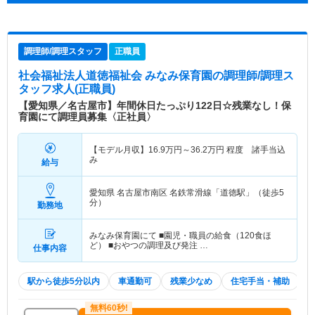
調理師/調理スタッフ
正職員
社会福祉法人道徳福祉会 みなみ保育園
の調理師/調理ス
タッフ求人(正職員)
【愛知県／名古屋市】年間休日たっぷり122日☆残業なし！保
育園にて調理員募集〈正社員〉
【モデル月収】
16.9
万円～
36.2
万円
程度 諸手当込
み
給与
愛知県 名古屋市南区
名鉄常滑線「道徳駅」（徒歩5
分）
勤務地
みなみ保育園にて ■園児・職員の給食（120食ほ
ど） ■おやつの調理及び発注 …
仕事内容
駅から徒歩5分以内
車通勤可
残業少なめ
住宅手当・補助