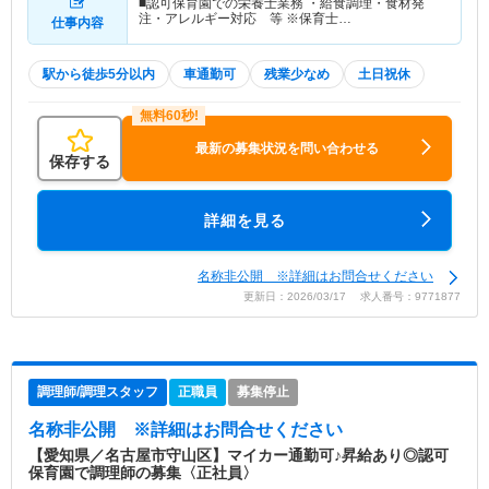
■認可保育園での栄養士業務 ・給食調理・食材発
注・アレルギー対応 等 ※保育士…
仕事内容
駅から徒歩5分以内
車通勤可
残業少なめ
土日祝休
最新の募集状況を問い合わせる
保存する
詳細を見る
名称非公開 ※詳細はお問合せください
更新日：2026/03/17 求人番号：9771877
調理師/調理スタッフ
正職員
募集停止
名称非公開
※詳細はお問合せください
【愛知県／名古屋市守山区】マイカー通勤可♪昇給あり◎認可
保育園で調理師の募集〈正社員〉