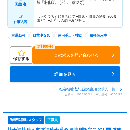
線「港北駅」（バス・車12分）
勤務地
ちゃやひるず保育園にて ■園児・職員の給食（60食
ほど） ■おやつの調理及び発…
仕事内容
車通勤可
残業少なめ
住宅手当・補助
積極採用中
この求人を問い合わせる
保存する
詳細を見る
社会福祉法人道徳福祉会の求人一覧
更新日：2025/02/14 求人番号：9729287
調理師/調理スタッフ
正職員
社会福祉法人道徳福祉会 幼保連携型認定こども園 道徳