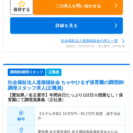
この求人を問い合わせる
保存する
詳細を見る
社会福祉法人道徳福祉会の求人一覧
更新日：2025/02/14 求人番号：9729290
調理師/調理スタッフ
正職員
社会福祉法人道徳福祉会 ちゃやひるず保育園
の調理師/
調理スタッフ求人(正職員)
【愛知県／名古屋市】年間休日たっぷり122日☆残業なし！保
育園にて調理員募集〈正社員〉
【モデル月収】
16.9
万円～
36.2
万円
程度 諸手当込
み
給与
愛知県 名古屋市港区
名古屋臨海高速鉄道あおなみ