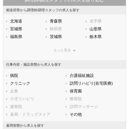
都道府県から調理師/調理スタッフの求人を探す
北海道
青森県
岩手県
宮城県
秋田県
山形県
福島県
茨城県
栃木県
群馬県
埼玉県
千葉県
もっと見る
東京都
神奈川県
新潟県
山梨県
長野県
富山県
仕事内容・施設形態から求人を探す
石川県
福井県
岐阜県
静岡県
病院
愛知県
介護福祉施設
三重県
滋賀県
クリニック
京都府
訪問リハビリ(在宅医療)
大阪府
兵庫県
企業
奈良県
保育園
和歌山県
鳥取県
小児リハビリ
島根県
整骨院
岡山県
広島県
接骨院
山口県
訪問マッサージ
徳島県
香川県
薬局・ドラッグストア
愛媛県
その他
高知県
福岡県
佐賀県
長崎県
雇用形態から求人を探す