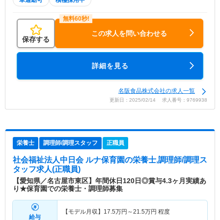
車通勤可
積極採用中
この求人を問い合わせる
保存する
詳細を見る
名阪食品株式会社の求人一覧
更新日：2025/02/14 求人番号：9769938
栄養士
調理師/調理スタッフ
正職員
社会福祉法人中日会 ルナ保育園
の栄養士,調理師/調理ス
タッフ求人(正職員)
【愛知県／名古屋市東区】年間休日120日◎賞与4.3ヶ月実績あ
り★保育園での栄養士・調理師募集
【モデル月収】
17.5
万円～
21.5
万円
程度
給与