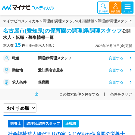
マイナビコメディカル
調理師/調理スタッフの転職情報
調理師/調理スタッフ
名古屋市(愛知県)の保育園の調理師/調理スタッフ
公開
求人・転職・募集情報一覧
15
求人数
件
※非公開求人を除く
2026年08月07日(金)更新
職種
調理師/調理スタッフ
変更する
勤務地
愛知県名古屋市
変更する
求人条件
保育園
変更する
この検索条件を保存する
条件をクリア
栄養士
調理師/調理スタッフ
正職員
社会福祉法人陽だまりの家 ふじがおか保育園
の栄養士,