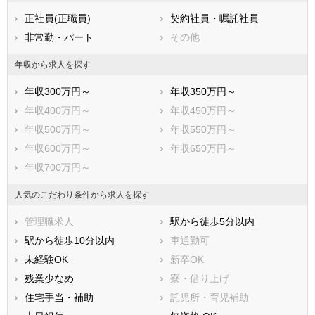
熊本県
大分県
宮崎県
正社員(正職員)
契約社員・嘱託社員
鹿児島県
沖縄県
非常勤・パート
その他
年収から求人を探す
年収300万円～
年収350万円～
年収400万円～
年収450万円～
年収500万円～
年収550万円～
年収600万円～
年収650万円～
年収700万円～
人気のこだわり条件から求人を探す
管理職求人
駅から徒歩5分以内
駅から徒歩10分以内
車通勤可
未経験OK
新卒OK
残業少なめ
寮・借り上げ
住宅手当・補助
託児所・育児補助