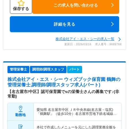
この求人を問い合わせる
保存する
詳細を見る
株式会社アイ・エス・シーの求人一覧
更新日：2026/03/16 求人番号：9689768
管理栄養士
調理師/調理スタッフ
パート
株式会社アイ・エス・シー ウィズブック保育園 鶴舞
の
管理栄養士,調理師/調理スタッフ求人(パート)
【名古屋市/中区】認可保育園でsの栄養士さんの募集です♪(非
常勤)
愛知県 名古屋市中区
ＪＲ中央本線(名古屋－塩尻)
「鶴舞駅」（徒歩10分）名古屋市営地下鉄名城線
勤務地
「東別院駅」（徒歩10分） 他
本社で作成したメニューを元にした調理業務全般を