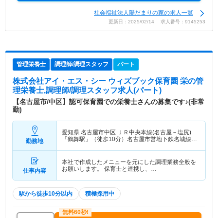
社会福祉法人陽だまりの家の求人一覧
更新日：2025/02/14 求人番号：9145253
管理栄養士
調理師/調理スタッフ
パート
株式会社アイ・エス・シー ウィズブック保育園 栄
の管
理栄養士,調理師/調理スタッフ求人(パート)
【名古屋市/中区】認可保育園での栄養士さんの募集です♪(非常
勤)
愛知県 名古屋市中区
ＪＲ中央本線(名古屋－塩尻)
「鶴舞駅」（徒歩10分）名古屋市営地下鉄名城線
勤務地
「東別院駅」（徒歩10分） 他
本社で作成したメニューを元にした調理業務全般を
お願いします。 保育士と連携し、…
仕事内容
駅から徒歩10分以内
積極採用中