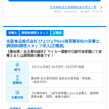
社会福祉法人道徳福祉会の求人一覧
更新日：2025/02/14 求人番号：9729279
栄養士
調理師/調理スタッフ
正職員
名阪食品株式会社 ぴよぴよPleco保育園有松
の栄養士,
調理師/調理スタッフ求人(正職員)
【愛知県／名古屋市緑区】マイカー通勤可◎認可保育園にて栄
養士または調理師の募集です！
【モデル月収】
19.0
万円～
23.0
万円
程度
給与
愛知県 名古屋市緑区
名鉄名古屋本線「有松駅」
（徒歩14分）
勤務地
【仕事内容】 ◇認可保育園における栄養士・調理師
業務全般 ・調理、食事の盛付、…
仕事内容