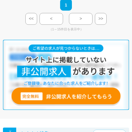
1
<<
<
>
>>
（1～15件目を表示中）