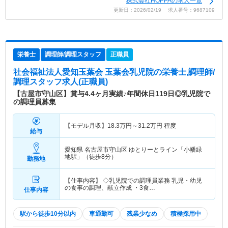
株式会社HOPPAの求人一覧
更新日：2026/02/19 求人番号：9687109
栄養士
調理師/調理スタッフ
正職員
社会福祉法人愛知玉葉会 玉葉会乳児院
の栄養士,調理師/
調理スタッフ求人(正職員)
【古屋市守山区】賞与4.4ヶ月実績♪年間休日119日◎乳児院で
の調理員募集
【モデル月収】
18.3
万円～
31.2
万円
程度
給与
愛知県 名古屋市守山区
ゆとりーとライン「小幡緑
地駅」（徒歩8分）
勤務地
【仕事内容】 ◇乳児院での調理員業務 乳児・幼児
の食事の調理、献立作成 ・3食…
仕事内容
駅から徒歩10分以内
車通勤可
残業少なめ
積極採用中