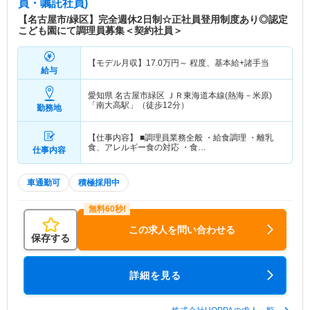
員・嘱託社員)
【名古屋市/緑区】完全週休2日制☆正社員登用制度あり◎認定
こども園にて調理員募集＜契約社員＞
【モデル月収】
17.0
万円～
程度、基本給+諸手当
給与
愛知県 名古屋市緑区
ＪＲ東海道本線(熱海－米原)
「南大高駅」（徒歩12分）
勤務地
【仕事内容】 ■調理員業務全般 ・給食調理 ・離乳
食、アレルギー食の対応 ・食…
仕事内容
車通勤可
積極採用中
この求人を問い合わせる
保存する
詳細を見る