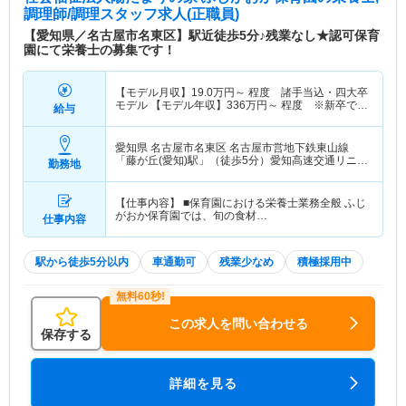
調理師/調理スタッフ求人(正職員)
【愛知県／名古屋市名東区】駅近徒歩5分♪残業なし★認可保育
園にて栄養士の募集です！
【モデル月収】
19.0
万円～
程度 諸手当込・四大卒
モデル 【モデル年収】
336
万円～
程度 ※新卒で入
給与
職した場合の5年目モデル
愛知県 名古屋市名東区
名古屋市営地下鉄東山線
「藤が丘(愛知)駅」（徒歩5分）愛知高速交通リニモ
勤務地
「藤が丘(愛知)駅」（徒歩5分）
【仕事内容】 ■保育園における栄養士業務全般 ふじ
がおか保育園では、旬の食材…
仕事内容
駅から徒歩5分以内
車通勤可
残業少なめ
積極採用中
この求人を問い合わせる
保存する
詳細を見る