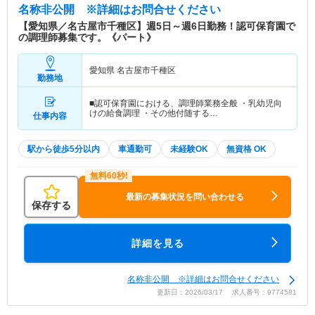
名称非公開
※詳細はお問合せください
【愛知県／名古屋市千種区】週5日～週6日勤務！認可保育園で
の調理師募集です。《パート》
愛知県 名古屋市千種区
勤務地
■認可保育園における、調理師業務全般 ・乳幼児向
けの給食調理 ・その他付随する…
仕事内容
駅から徒歩5分以内
車通勤可
未経験OK
無資格 OK
最新の募集状況を問い合わせる
保存する
詳細を見る
名称非公開 ※詳細はお問合せください
更新日：2026/03/17 求人番号：9774581