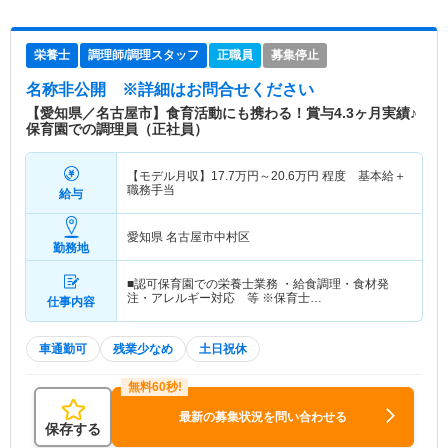
栄養士
調理師/調理スタッフ
正職員
募集停止
名称非公開
※詳細はお問合せください
【愛知県／名古屋市】食育活動にも携わる！賞与4.3ヶ月実績♪
保育園での調理員（正社員）
【モデル月収】
17.7
万円～
20.6
万円
程度 基本給＋
職務手当
給与
愛知県 名古屋市中村区
勤務地
■認可保育園での栄養士業務 ・給食調理・食材発
注・アレルギー対応 等 ※保育士…
仕事内容
車通勤可
残業少なめ
土日祝休
最新の募集状況を問い合わせる
保存する