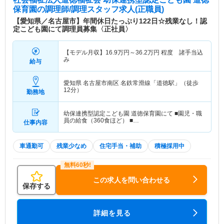
保育園
の調理師/調理スタッフ求人(正職員)
【愛知県／名古屋市】年間休日たっぷり122日☆残業なし！認
定こども園にて調理員募集〈正社員〉
【モデル月収】
16.9
万円～
36.2
万円
程度 諸手当込
み
給与
愛知県 名古屋市南区
名鉄常滑線「道徳駅」（徒歩
12分）
勤務地
幼保連携型認定こども園 道徳保育園にて ■園児・職
員の給食（360食ほど） ■…
仕事内容
車通勤可
残業少なめ
住宅手当・補助
積極採用中
この求人を問い合わせる
保存する
詳細を見る