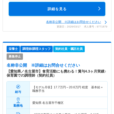
詳細を見る
名称非公開 ※詳細はお問合せください
更新日：2026/03/17 求人番号：9771879
栄養士
調理師/調理スタッフ
契約社員・嘱託社員
募集停止
名称非公開
※詳細はお問合せください
【愛知県／名古屋市】食育活動にも携わる！賞与4.3ヶ月実績♪
保育園での調理師（契約社員）
【モデル月収】
17.7
万円～
20.6
万円
程度 基本給＋
職務手当
給与
愛知県 名古屋市千種区
勤務地