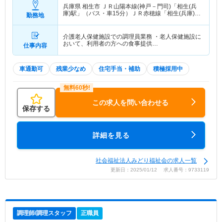
兵庫県 相生市
ＪＲ山陽本線(神戸－門司)「相生(兵
庫)駅」（バス・車15分）ＪＲ赤穂線「相生(兵庫)
勤務地
駅」（バス・車15分）
介護老人保健施設での調理員業務 ・老人保健施設に
おいて、利用者の方への食事提供…
仕事内容
車通勤可
残業少なめ
住宅手当・補助
積極採用中
この求人を問い合わせる
保存する
詳細を見る
社会福祉法人みどり福祉会の求人一覧
更新日：2025/01/12 求人番号：9733119
調理師/調理スタッフ
正職員