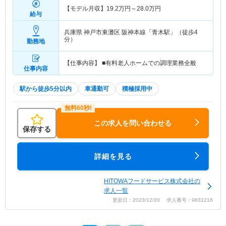
【モデル月収】
19.2
万円～
28.0
万円
給与
兵庫県 神戸市東灘区
阪神本線「青木駅」（徒歩4
分）
勤務地
【仕事内容】 ■有料老人ホームでの調理業務全般
仕事内容
駅から徒歩5分以内
車通勤可
積極採用中
この求人を問い合わせる
保存する
詳細を見る
HITOWAフードサービス株式会社の
求人一覧
更新日：2023/12/20 求人番号：9831216