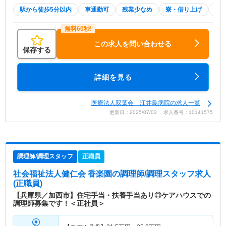
駅から徒歩5分以内
車通勤可
残業少なめ
寮・借り上げ
託
この求人を問い合わせる
保存する
詳細を見る
医療法人双葉会 江井島病院の求人一覧
更新日：2025/07/03 求人番号：10141575
調理師/調理スタッフ
正職員
社会福祉法人健仁会 香楽園
の調理師/調理スタッフ求人
(正職員)
【兵庫県／加西市】住宅手当・扶養手当あり◎ケアハウスでの
調理師募集です！＜正社員＞