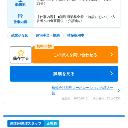
13分）
勤務地
【仕事内容】 ■調理師業務全般 ・施設においてご入
居者への食事提供 ・介護食の…
仕事内容
残業少なめ
住宅手当・補助
積極採用中
この求人を問い合わせる
保存する
詳細を見る
株式会社川島コーポレーションの求人一
覧
更新日：2025/07/11 求人番号：10145750
調理師/調理スタッフ
正職員