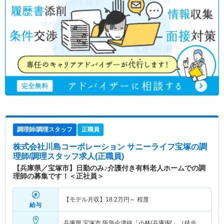
調理師/調理スタッフ
正職員
株式会社川島コーポレーション サニーライフ宝塚
の調
理師/調理スタッフ求人(正職員)
【兵庫県／宝塚市】日勤のみ♪介護付き有料老人ホームでの調
理師の募集です！＜正社員＞
【モデル月収】
18.2
万円～
程度
給与
兵庫県 宝塚市
阪急今津線「小林(兵庫)駅」（徒歩