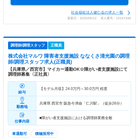
社会福祉法人健仁会の求人一覧
更新日：2025/06/13 求人番号：10167348
調理師/調理スタッフ
正職員
株式会社マルワ 障害者支援施設 ななくさ清光園
の調理
師/調理スタッフ求人(正職員)
【兵庫県／西宮市】マイカー通勤OK☆障がい者支援施設にて
調理師募集〈正社員〉
【モデル月収】
24.0
万円～
30.0
万円
程度
給与
兵庫県 西宮市
阪急今津線「仁川駅」（徒歩26分）
勤務地
■障がい者支援施設における調理師業務全般
仕事内容
車通勤可
積極採用中