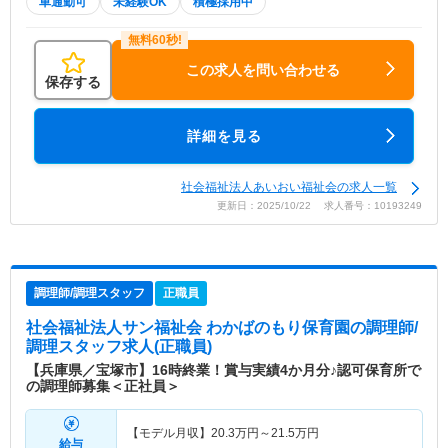
車通勤可
未経験OK
積極採用中
この求人を問い合わせる
保存する
詳細を見る
社会福祉法人あいおい福祉会の求人一覧
更新日：2025/10/22 求人番号：10193249
調理師/調理スタッフ
正職員
社会福祉法人サン福祉会 わかばのもり保育園
の調理師/
調理スタッフ求人(正職員)
【兵庫県／宝塚市】16時終業！賞与実績4か月分♪認可保育所で
の調理師募集＜正社員＞
【モデル月収】
20.3
万円～
21.5
万円
給与