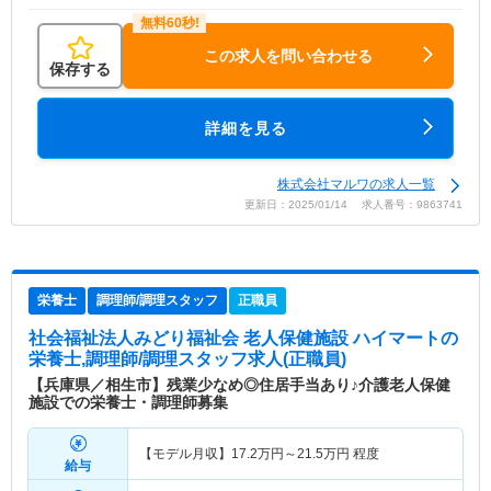
この求人を問い合わせる
保存する
詳細を見る
株式会社マルワの求人一覧
更新日：2025/01/14 求人番号：9863741
栄養士
調理師/調理スタッフ
正職員
社会福祉法人みどり福祉会 老人保健施設 ハイマート
の
栄養士,調理師/調理スタッフ求人(正職員)
【兵庫県／相生市】残業少なめ◎住居手当あり♪介護老人保健
施設での栄養士・調理師募集
【モデル月収】
17.2
万円～
21.5
万円
程度
給与