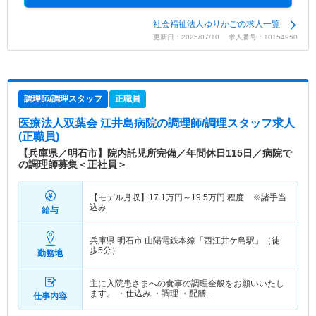
社会福祉法人ゆりかごの求人一覧
更新日：2025/07/10 求人番号：10154950
調理師/調理スタッフ
正職員
医療法人双葉会 江井島病院
の調理師/調理スタッフ求人
(正職員)
【兵庫県／明石市】院内託児所完備／年間休日115日／病院で
の調理師募集＜正社員＞
【モデル月収】
17.1
万円～
19.5
万円
程度 ※諸手当
込み
給与
兵庫県 明石市
山陽電鉄本線「西江井ケ島駅」（徒
歩5分）
勤務地
主に入院患さまへの食事の調理全般をお願いいたし
ます。 ・仕込み ・調理 ・配膳…
仕事内容