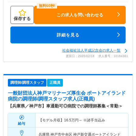
この求人を問い合わせる
保存する
詳細を見る
社会福祉法人平成記念会の求人一覧
更新日：2026/02/18 求人番号：10164361
調理師/調理スタッフ
正職員
一般財団法人神戸マリナーズ厚生会 ポートアイランド
病院
の調理師/調理スタッフ求人(正職員)
【兵庫県／神戸市】車通勤可◎病院での調理師募集＜常勤＞
【モデル月収】
16.5
万円～
※諸手当込み
給与
兵庫県 神戸市中央区
神戸新交通ポートアイランド