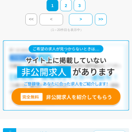
1
2
3
<<
<
>
>>
（1～20件目を表示中）