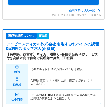
山田病院の求人一覧
更新日：2026/03/04 求人番号：10246755
調理師/調理スタッフ
正職員
アイビーメディカル株式会社 名塩すみれハイム
の調理
師/調理スタッフ求人(正職員)
【兵庫県／西宮市】マイカー通勤可♪各種手当あり◎サービス
付き高齢者向け住宅で調理師の募集〈正社員〉
【モデル月収】
19.0
万円～
22.0
万円
程度
給与
兵庫県 西宮市
ＪＲ福知山線「西宮名塩駅」（バ
ス・車8分）
勤務地
【仕事内容】 ■調理師業務全般 ※ご入居者向けの厨
房調理の業務全般をご担当いた…
仕事内容