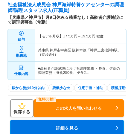
社会福祉法人成晃会 神戸海岸特養ケアセンター
の調理
師/調理スタッフ求人(正職員)
【兵庫県／神戸市】月9日休み☆残業なし！高齢者介護施設に
て調理師募集〈常勤〉
【モデル月収】
17.5
万円～
19.5
万円
程度
給与
兵庫県 神戸市中央区
阪神本線「神戸三宮(阪神)駅」
（徒歩8分）
勤務地
■高齢者介護施設における調理業務 ・昼食、夕食の
調理業務（昼食250食、夕食2…
仕事内容
駅から徒歩10分以内
残業少なめ
住宅手当・補助
積極採用中
この求人を問い合わせる
保存する
詳細を見る