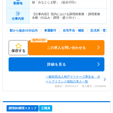
線「みなとじま駅」（徒歩10分）
勤務地
【仕事内容】 院内における調理師業務 ・調理業務
全般（仕込み・調理・盛り付け）…
仕事内容
駅から徒歩10分以内
車通勤可
住宅手当・補助
託児所・育児補
この求人を問い合わせる
保存する
詳細を見る
一般財団法人神戸マリナーズ厚生会 ポ
ートアイランド病院の求人一覧
更新日：2025/11/17 求人番号：10139491
調理師/調理スタッフ
正職員