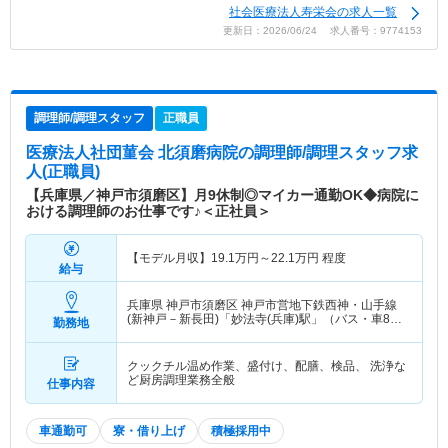
社会医療法人寿栄会の求人一覧
更新日：2026/06/24 求人番号：9774153
調理師/調理スタッフ
正職員
医療法人社団菫会 北須磨病院
の調理師/調理スタッフ求
人(正職員)
【兵庫県／神戸市須磨区】月9休制◎マイカー通勤OK◆病院に
おける調理師のお仕事です♪＜正社員＞
【モデル月収】
19.1
万円～
22.1
万円
程度
給与
兵庫県 神戸市須磨区
神戸市営地下鉄西神・山手線
(新神戸－新長田)「妙法寺(兵庫)駅」（バス・車8
勤務地
分）
クックチル温め作業、盛付け、配膳、検品、 洗浄な
ど厨房調理業務全般
仕事内容
車通勤可
寮・借り上げ
積極採用中