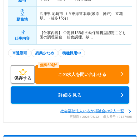
給与
兵庫県 尼崎市
ＪＲ東海道本線(米原－神戸)「立花
駅」（徒歩15分）
勤務地
【仕事内容】 ◇定員135名の幼保連携型認定こども
園の調理業務 給食調理、献…
仕事内容
車通勤可
残業少なめ
積極採用中
この求人を問い合わせる
保存する
詳細を見る
社会福祉法人いるか福祉会の求人一覧
更新日：2026/05/12 求人番号：9137906