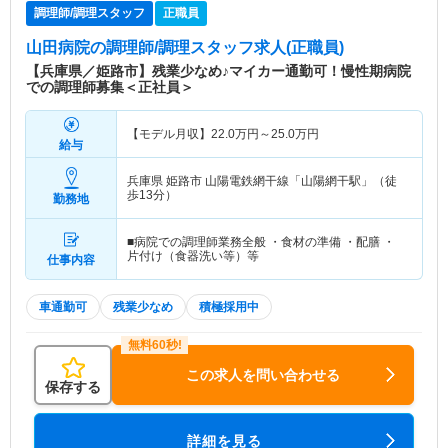
調理師/調理スタッフ
正職員
山田病院
の調理師/調理スタッフ求人(正職員)
【兵庫県／姫路市】残業少なめ♪マイカー通勤可！慢性期病院
での調理師募集＜正社員＞
【モデル月収】
22.0
万円～
25.0
万円
給与
兵庫県 姫路市
山陽電鉄網干線「山陽網干駅」（徒
歩13分）
勤務地
■病院での調理師業務全般 ・食材の準備 ・配膳 ・
片付け（食器洗い等）等
仕事内容
車通勤可
残業少なめ
積極採用中
この求人を問い合わせる
保存する
詳細を見る