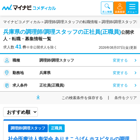
マイナビコメディカル
調理師/調理スタッフの転職情報
調理師/調理スタッフ
兵庫県の調理師/調理スタッフの正社員(正職員)
公開求
人・転職・募集情報一覧
41
求人数
件
※非公開求人を除く
2026年08月07日(金)更新
職種
調理師/調理スタッフ
変更する
勤務地
兵庫県
変更する
求人条件
正社員(正職員)
変更する
この検索条件を保存する
条件をクリア
調理師/調理スタッフ
正職員
社会医療法人寿栄会 ありまこうげんホスピタル
の調理