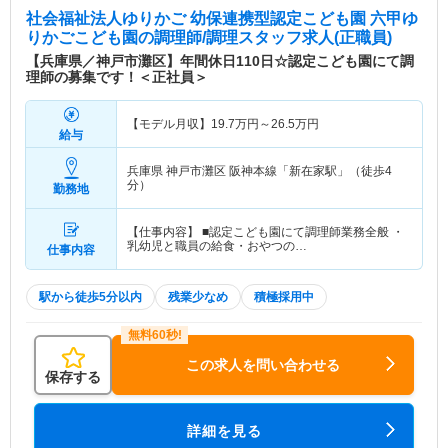
社会福祉法人ゆりかご 幼保連携型認定こども園 六甲ゆ
りかごこども園
の調理師/調理スタッフ求人(正職員)
【兵庫県／神戸市灘区】年間休日110日☆認定こども園にて調
理師の募集です！＜正社員＞
【モデル月収】
19.7
万円～
26.5
万円
給与
兵庫県 神戸市灘区
阪神本線「新在家駅」（徒歩4
分）
勤務地
【仕事内容】 ■認定こども園にて調理師業務全般 ・
乳幼児と職員の給食・おやつの…
仕事内容
駅から徒歩5分以内
残業少なめ
積極採用中
この求人を問い合わせる
保存する
詳細を見る