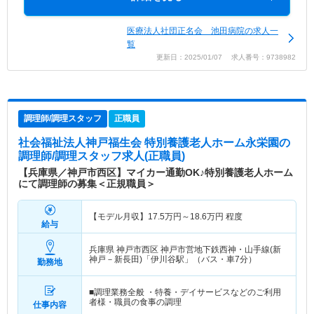
医療法人社団正名会 池田病院の求人一
覧
更新日：2025/01/07 求人番号：9738982
調理師/調理スタッフ
正職員
社会福祉法人神戸福生会 特別養護老人ホーム永栄園
の
調理師/調理スタッフ求人(正職員)
【兵庫県／神戸市西区】マイカー通勤OK♪特別養護老人ホーム
にて調理師の募集＜正規職員＞
【モデル月収】
17.5
万円～
18.6
万円
程度
給与
兵庫県 神戸市西区
神戸市営地下鉄西神・山手線(新
神戸－新長田)「伊川谷駅」（バス・車7分）
勤務地
■調理業務全般 ・特養・デイサービスなどのご利用
者様・職員の食事の調理
仕事内容