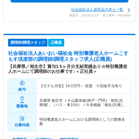
社会福祉法人成晃会の求人一覧
更新日：2025/11/13 求人番号：9824864
調理師/調理スタッフ
正職員
社会福祉法人あいおい福祉会 特別養護老人ホームこす
もす倶楽部
の調理師/調理スタッフ求人(正職員)
【兵庫県／相生市】賞与3.5ヶ月分支給実績あり☆特別養護老
人ホームにて調理師のお仕事です♪＜正社員＞
【モデル月収】
16.0
万円～
程度 ※別途手当有り
給与
兵庫県 相生市
ＪＲ山陽本線(神戸－門司)「相生(兵
庫)駅」（バス・車10分）ＪＲ赤穂線「相生(兵庫)
勤務地
駅」（バス・車10分）
特別養護老人ホームにおける調理師としての業務全
般
仕事内容