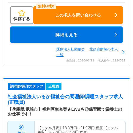
この求人を問い合わせる
保存する
詳細を見る
医療法人社団菫会 北須磨病院の求人
一覧
更新日：2026/06/23 求人番号：9824522
調理師/調理スタッフ
正職員
社会福祉法人いるか福祉会
の調理師/調理スタッフ求人
(正職員)
【兵庫県/尼崎市】福利厚生充実★LWBも◎保育園で栄養士の
お仕事です！
【モデル月収】
18.3
万円～
21.9
万円
程度 【モデル
年収】
282
万円～
336
万円
程度