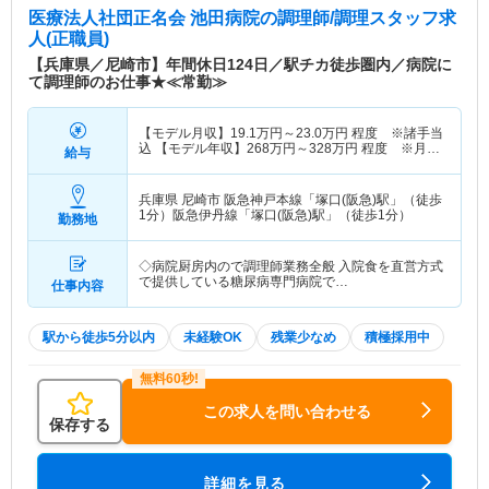
医療法人社団正名会 池田病院
の調理師/調理スタッフ求
人(正職員)
【兵庫県／尼崎市】年間休日124日／駅チカ徒歩圏内／病院に
て調理師のお仕事★≪常勤≫
【モデル月収】
19.1
万円～
23.0
万円
程度 ※諸手当
込 【モデル年収】
268
万円～
328
万円
程度 ※月収
給与
×12ヵ月＋賞与
兵庫県 尼崎市
阪急神戸本線「塚口(阪急)駅」（徒歩
1分）阪急伊丹線「塚口(阪急)駅」（徒歩1分）
勤務地
◇病院厨房内ので調理師業務全般 入院食を直営方式
で提供している糖尿病専門病院で…
仕事内容
駅から徒歩5分以内
未経験OK
残業少なめ
積極採用中
この求人を問い合わせる
保存する
詳細を見る