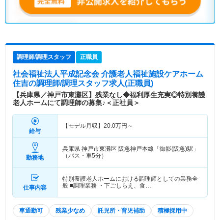
調理師/調理スタッフ
正職員
社会福祉法人平成記念会 介護老人福祉施設ケアホーム
住吉
の調理師/調理スタッフ求人(正職員)
【兵庫県／神戸市東灘区】残業なし◆福利厚生充実◎特別養護
老人ホームにて調理師の募集♪＜正社員＞
【モデル月収】
20.0
万円～
給与
兵庫県 神戸市東灘区
阪急神戸本線「御影(阪急)駅」
（バス・車5分）
勤務地
特別養護老人ホームにおける調理師としての業務全
般 ■調理業務 ・下ごしらえ、食…
仕事内容
車通勤可
残業少なめ
託児所・育児補助
積極採用中