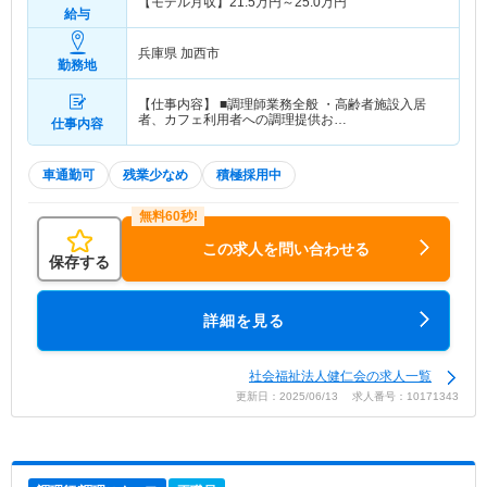
【モデル月収】
21.5
万円～
25.0
万円
給与
兵庫県 加西市
勤務地
【仕事内容】 ■調理師業務全般 ・高齢者施設入居
者、カフェ利用者への調理提供お…
仕事内容
車通勤可
残業少なめ
積極採用中
この求人を問い合わせる
保存する
詳細を見る
社会福祉法人健仁会の求人一覧
更新日：2025/06/13 求人番号：10171343