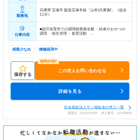
兵庫県 宝塚市
阪急宝塚本線「山本(兵庫)駅」（徒歩
11分）
勤務地
■認可保育所での調理師業務全般 ・給食やおやつの
調理 ・衛生管理 ・食育活動 …
仕事内容
残業少なめ
積極採用中
この求人を問い合わせる
保存する
詳細を見る
社会福祉法人サン福祉会の求人一覧
更新日：2025/10/09 求人番号：10195663