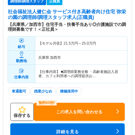
調理師/調理スタッフ
正職員
社会福祉法人健仁会 サービス付き高齢者向け住宅 弥栄
の園
の調理師/調理スタッフ求人(正職員)
【兵庫県／加西市】住宅手当・扶養手当あり◎介護施設での調
理師募集です！＜正社員＞
【モデル月収】
21.5
万円～
25.0
万円
給与
兵庫県 加西市
勤務地
【仕事内容】 ■調理師業務全般 ・高齢者施設入居
者、カフェ利用者への調理提供お…
仕事内容
車通勤可
残業少なめ
積極採用中
この求人を問い合わせる
保存する
詳細を見る