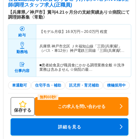
師/調理スタッフ求人(正職員)
【兵庫県／神戸市】賞与4.21ヶ月分の支給実績あり☆病院にて
調理師募集〈常勤〉
【モデル月収】
16.9
万円～
20.0
万円
程度
給与
兵庫県 神戸市北区
ＪＲ福知山線「三田(兵庫)駅」
（バス・車12分）神戸電鉄三田線「三田(兵庫)駅」
勤務地
（バス・車12分）
■患者給食及び職員食にかかる調理業務全般 ※洗浄
業務は含みません ☆病院の最…
仕事内容
車通勤可
住宅手当・補助
託児所・育児補助
積極採用中
この求人を問い合わせる
保存する
詳細を見る