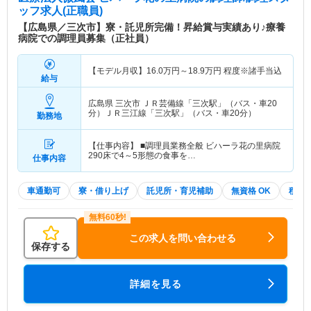
ッフ求人(正職員)
【広島県／三次市】寮・託児所完備！昇給賞与実績あり♪療養
病院での調理員募集（正社員）
【モデル月収】
16.0
万円～
18.9
万円
程度※諸手当込
給与
広島県 三次市
ＪＲ芸備線「三次駅」（バス・車20
分）ＪＲ三江線「三次駅」（バス・車20分）
勤務地
【仕事内容】 ■調理員業務全般 ビハーラ花の里病院
290床で4～5形態の食事を…
仕事内容
車通勤可
寮・借り上げ
託児所・育児補助
無資格 OK
積極
この求人を問い合わせる
保存する
詳細を見る