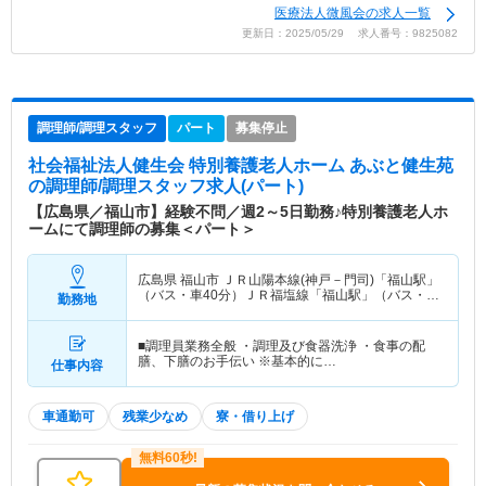
医療法人微風会の求人一覧
更新日：2025/05/29 求人番号：9825082
調理師/調理スタッフ
パート
募集停止
社会福祉法人健生会 特別養護老人ホーム あぶと健生苑
の調理師/調理スタッフ求人(パート)
【広島県／福山市】経験不問／週2～5日勤務♪特別養護老人ホ
ームにて調理師の募集＜パート＞
広島県 福山市
ＪＲ山陽本線(神戸－門司)「福山駅」
（バス・車40分）ＪＲ福塩線「福山駅」（バス・車
勤務地
40分）
■調理員業務全般 ・調理及び食器洗浄 ・食事の配
膳、下膳のお手伝い ※基本的に…
仕事内容
車通勤可
残業少なめ
寮・借り上げ