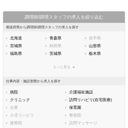
調理師/調理スタッフの求人を絞り込む
都道府県から調理師/調理スタッフの求人を探す
北海道
青森県
岩手県
宮城県
秋田県
山形県
福島県
茨城県
栃木県
群馬県
埼玉県
千葉県
もっと見る
東京都
神奈川県
新潟県
山梨県
長野県
富山県
仕事内容・施設形態から求人を探す
石川県
福井県
岐阜県
静岡県
病院
愛知県
介護福祉施設
三重県
滋賀県
クリニック
京都府
訪問リハビリ(在宅医療)
大阪府
兵庫県
企業
奈良県
保育園
和歌山県
鳥取県
小児リハビリ
島根県
整骨院
岡山県
広島県
接骨院
山口県
訪問マッサージ
徳島県