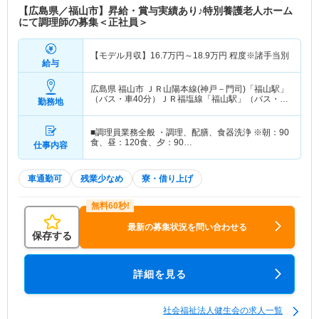
【広島県／福山市】昇給・賞与実績あり♪特別養護老人ホーム
にて調理師の募集＜正社員＞
【モデル月収】
16.7
万円～
18.9
万円
程度※諸手当別
給与
広島県 福山市
ＪＲ山陽本線(神戸－門司)「福山駅」
（バス・車40分）ＪＲ福塩線「福山駅」（バス・車
勤務地
40分）
■調理員業務全般 ・調理、配膳、食器洗浄 ※朝：90
食、昼：120食、夕：90…
仕事内容
車通勤可
残業少なめ
寮・借り上げ
最新の募集状況を問い合わせる
保存する
詳細を見る
社会福祉法人健生会の求人一覧