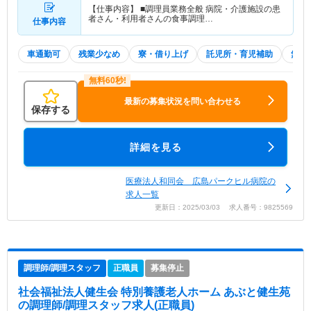
【仕事内容】 ■調理員業務全般 病院・介護施設の患
者さん・利用者さんの食事調理…
仕事内容
車通勤可
残業少なめ
寮・借り上げ
託児所・育児補助
無資格
最新の募集状況を問い合わせる
保存する
詳細を見る
医療法人和同会 広島パークヒル病院の
求人一覧
更新日：2025/03/03 求人番号：9825569
調理師/調理スタッフ
正職員
募集停止
社会福祉法人健生会 特別養護老人ホーム あぶと健生苑
の調理師/調理スタッフ求人(正職員)