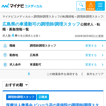
マイナビコメディカル
調理師/調理スタッフの転職情報
調理師/調理スタッフ
広島県の車通勤可の調理師/調理スタッフ
公開求人・転
職・募集情報一覧
4
求人数
件
※非公開求人を除く
2026年08月08日(土)更新
職種
調理師/調理スタッフ
変更する
勤務地
広島県
変更する
求人条件
車通勤可
変更する
この検索条件を保存する
条件をクリア
調理師/調理スタッフ
正職員
医療法人微風会 ビハーラ花の里病院
の調理師/調理スタ