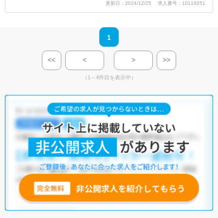
更新日：2024/12/25 求人番号：10119251
1
<<
<
>
>>
（1～4件目を表示中）