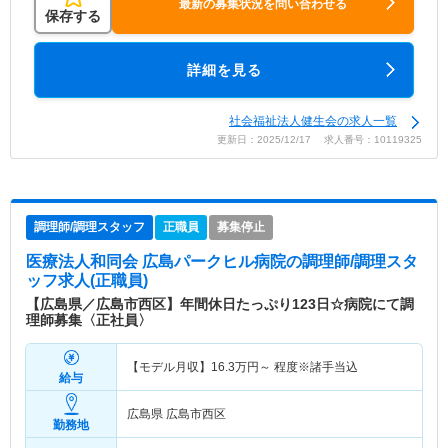
最新の募集状況を問い合わせる
保存する
詳細を見る
社会福祉法人健生会の求人一覧
更新日：2025/12/17 求人番号：10119325
調理師/調理スタッフ
正職員
募集停止
医療法人和同会 広島パークヒル病院
の調理師/調理スタ
ッフ求人(正職員)
【広島県／広島市西区】年間休日たっぷり123日☆病院にて調
理師募集〈正社員〉
【モデル月収】
16.3
万円～
程度※諸手当込
給与
広島県 広島市西区
勤務地