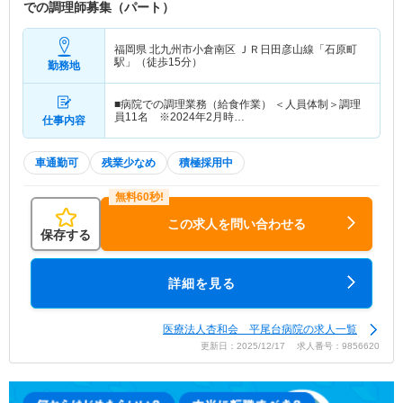
での調理師募集（パート）
福岡県 北九州市小倉南区
ＪＲ日田彦山線「石原町
駅」（徒歩15分）
勤務地
■病院での調理業務（給食作業） ＜人員体制＞調理
員11名 ※2024年2月時…
仕事内容
車通勤可
残業少なめ
積極採用中
この求人を問い合わせる
保存する
詳細を見る
医療法人杏和会 平尾台病院の求人一覧
更新日：2025/12/17 求人番号：9856620