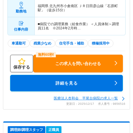
福岡県 北九州市小倉南区
ＪＲ日田彦山線「石原町
駅」（徒歩15分）
勤務地
■病院での調理業務（給食作業） ＜人員体制＞調理
員11名 ※2024年2月時…
仕事内容
車通勤可
残業少なめ
住宅手当・補助
積極採用中
この求人を問い合わせる
保存する
詳細を見る
医療法人杏和会 平尾台病院の求人一覧
更新日：2025/12/17 求人番号：9856516
調理師/調理スタッフ
正職員