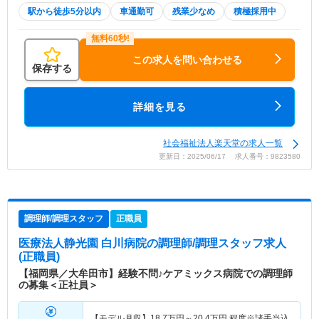
駅から徒歩5分以内
車通勤可
残業少なめ
積極採用中
この求人を問い合わせる
保存する
詳細を見る
社会福祉法人楽天堂の求人一覧
更新日：2025/06/17 求人番号：9823580
調理師/調理スタッフ
正職員
医療法人静光園 白川病院
の調理師/調理スタッフ求人
(正職員)
【福岡県／大牟田市】経験不問♪ケアミックス病院での調理師
の募集＜正社員＞
【モデル月収】
18.7
万円～
20.4
万円
程度※諸手当込