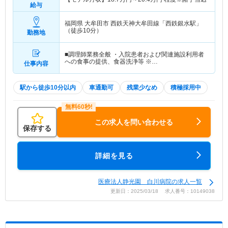
給与
福岡県 大牟田市
西鉄天神大牟田線「西鉄銀水駅」
（徒歩10分）
勤務地
■調理師業務全般 ・入院患者および関連施設利用者
への食事の提供、食器洗浄等 ※…
仕事内容
駅から徒歩10分以内
車通勤可
残業少なめ
積極採用中
この求人を問い合わせる
保存する
詳細を見る
医療法人静光園 白川病院の求人一覧
更新日：2025/03/18 求人番号：10149038