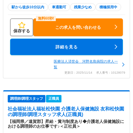
駅から徒歩10分以内
車通勤可
残業少なめ
積極採用中
この求人を問い合わせる
保存する
詳細を見る
医療法人済世会 河野名島病院の求人一
覧
更新日：2025/11/14 求人番号：10128079
調理師/調理スタッフ
正職員
社会福祉法人福祉松快園 介護老人保健施設 友和松快園
の調理師/調理スタッフ求人(正職員)
【福岡県／遠賀郡】昇給・賞与制度あり◆介護老人保健施設に
おける調理師のお仕事です♪＜正社員＞