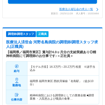
医療法人福弘会の求人一覧
更新日：2025/11/28 求人番号：10203484
調理師/調理スタッフ
正職員
医療法人済世会 河野名島病院
の調理師/調理スタッフ求
人(正職員)
【福岡県／福岡市東区】賞与計4.0ヶ月分の支給実績あり◎精
神科病院にて調理師のお仕事です♪＜正社員＞
【モデル月収】
16.3
万円～
20.2
万円
程度 ※諸手当
込み
給与
福岡県 福岡市東区
西鉄貝塚線「名島駅」（徒歩10
分）
勤務地
精神科病院における調理師としての業務全般 ■調理
業務 ・入院患および職員の食事…
仕事内容