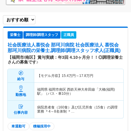
栄養士
調理師/調理スタッフ
正職員
社会医療法人喜悦会 那珂川病院 社会医療法人 喜悦会
那珂川病院
の栄養士,調理師/調理スタッフ求人(正職員)
【福岡市/南区】賞与実績：年3回 4.10ヶ月分！！◎調理栄養士
さんの募集です♪
【モデル月収】
15.4
万円～
17.8
万円
給与
福岡県 福岡市南区
西鉄天神大牟田線「大橋(福岡)
駅」（バス・車10分）
勤務地
病院患者食（160食）及び託児所食（15食）の調理
業務 ＊4～8名体制 ＊…
仕事内容
車通勤可
積極採用中