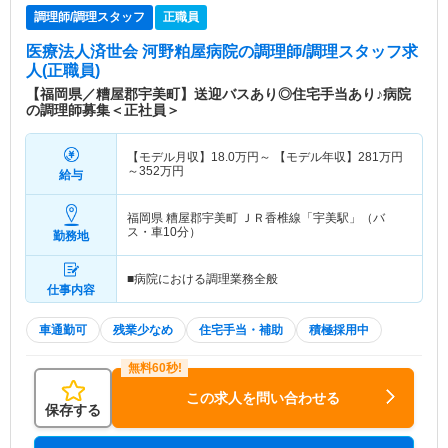
調理師/調理スタッフ
正職員
医療法人済世会 河野粕屋病院
の調理師/調理スタッフ求
人(正職員)
【福岡県／糟屋郡宇美町】送迎バスあり◎住宅手当あり♪病院
の調理師募集＜正社員＞
【モデル月収】
18.0
万円～
【モデル年収】
281
万円
～
352
万円
給与
福岡県 糟屋郡宇美町
ＪＲ香椎線「宇美駅」（バ
ス・車10分）
勤務地
■病院における調理業務全般
仕事内容
車通勤可
残業少なめ
住宅手当・補助
積極採用中
この求人を問い合わせる
保存する