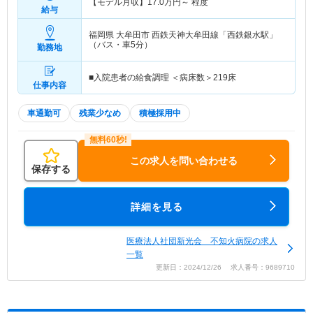
【モデル月収】
17.0
万円～
程度
給与
福岡県 大牟田市
西鉄天神大牟田線「西鉄銀水駅」
（バス・車5分）
勤務地
■入院患者の給食調理 ＜病床数＞219床
仕事内容
車通勤可
残業少なめ
積極採用中
この求人を問い合わせる
保存する
詳細を見る
医療法人社団新光会 不知火病院の求人
一覧
更新日：2024/12/26 求人番号：9689710