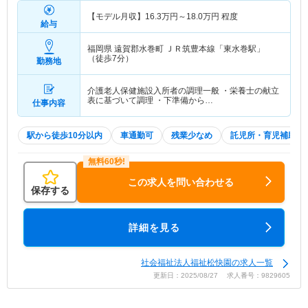
【モデル月収】
16.3
万円～
18.0
万円
程度
給与
福岡県 遠賀郡水巻町
ＪＲ筑豊本線「東水巻駅」
（徒歩7分）
勤務地
介護老人保健施設入所者の調理一般 ・栄養士の献立
表に基づいて調理 ・下準備から…
仕事内容
駅から徒歩10分以内
車通勤可
残業少なめ
託児所・育児補助
この求人を問い合わせる
保存する
詳細を見る
社会福祉法人福祉松快園の求人一覧
更新日：2025/08/27 求人番号：9829605