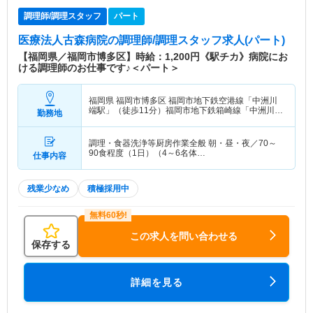
調理師/調理スタッフ
パート
医療法人古森病院
の調理師/調理スタッフ求人(パート)
【福岡県／福岡市博多区】時給：1,200円《駅チカ》病院にお
ける調理師のお仕事です♪＜パート＞
福岡県 福岡市博多区
福岡市地下鉄空港線「中洲川
端駅」（徒歩11分）福岡市地下鉄箱崎線「中洲川端
勤務地
駅」（徒歩11分）
調理・食器洗浄等厨房作業全般 朝・昼・夜／70～
90食程度（1日）（4～6名体…
仕事内容
残業少なめ
積極採用中
この求人を問い合わせる
保存する
詳細を見る