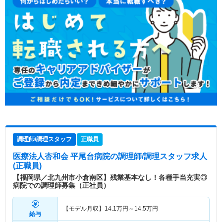
調理師/調理スタッフ
正職員
医療法人杏和会 平尾台病院
の調理師/調理スタッフ求人
(正職員)
【福岡県／北九州市小倉南区】残業基本なし！各種手当充実◎
病院での調理師募集（正社員）
【モデル月収】
14.1
万円～
14.5
万円
給与