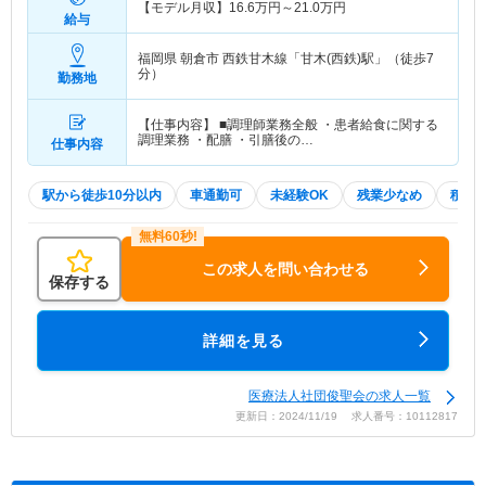
【モデル月収】
16.6
万円～
21.0
万円
給与
福岡県 朝倉市
西鉄甘木線「甘木(西鉄)駅」（徒歩7
分）
勤務地
【仕事内容】 ■調理師業務全般 ・患者給食に関する
調理業務 ・配膳 ・引膳後の…
仕事内容
駅から徒歩10分以内
車通勤可
未経験OK
残業少なめ
積極
この求人を問い合わせる
保存する
詳細を見る
医療法人社団俊聖会の求人一覧
更新日：2024/11/19 求人番号：10112817