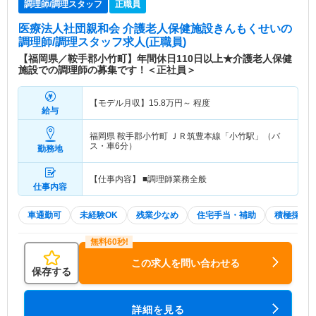
調理師/調理スタッフ
正職員
医療法人社団親和会 介護老人保健施設きんもくせい
の
調理師/調理スタッフ求人(正職員)
【福岡県／鞍手郡小竹町】年間休日110日以上★介護老人保健
施設での調理師の募集です！＜正社員＞
【モデル月収】
15.8
万円～
程度
給与
福岡県 鞍手郡小竹町
ＪＲ筑豊本線「小竹駅」（バ
ス・車6分）
勤務地
【仕事内容】 ■調理師業務全般
仕事内容
車通勤可
未経験OK
残業少なめ
住宅手当・補助
積極採用
この求人を問い合わせる
保存する
詳細を見る