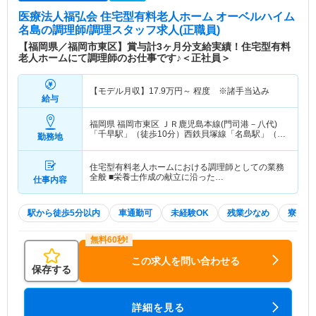
医療法人福弘会 住宅型有料老人ホーム オーベルハイム
名島
の調理師/調理スタッフ求人(正職員)
【福岡県／福岡市東区】賞与計3ヶ月分支給実績！住宅型有料
老人ホームにて調理師のお仕事です♪＜正社員＞
【モデル月収】
17.9
万円～
程度 ※諸手当込み
給与
福岡県 福岡市東区
ＪＲ鹿児島本線(門司港－八代)
「千早駅」（徒歩10分）西鉄貝塚線「名島駅」（徒
勤務地
歩1分）
住宅型有料老人ホームにおける調理師としての業務
全般 ■栄養士作成の献立に沿った…
仕事内容
駅から徒歩5分以内
車通勤可
未経験OK
残業少なめ
寮・借
この求人を問い合わせる
保存する
詳細を見る