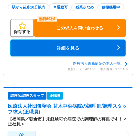
駅から徒歩10分以内
車通勤可
残業少なめ
積極採用中
この求人を問い合わせる
保存する
詳細を見る
医療法人古森病院の求人一覧
更新日：2024/11/25 求人番号：9778465
調理師/調理スタッフ
正職員
医療法人社団俊聖会 甘木中央病院
の調理師/調理スタッ
フ求人(正職員)
【福岡県／朝倉市】未経験可☆病院での調理師の募集です！＜
正社員＞