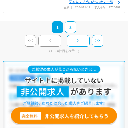
医療法人古森病院の求人一覧
更新日：2024/11/19 求人番号：9778469
1
2
<<
<
>
>>
（1～20件目を表示中）