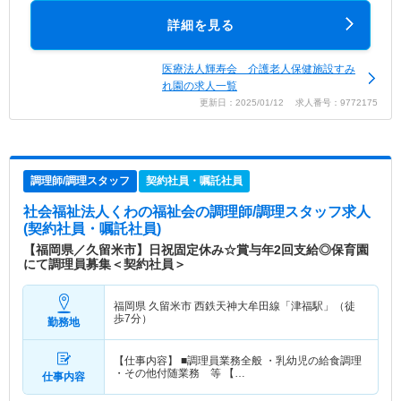
詳細を見る
医療法人輝寿会 介護老人保健施設すみ
れ園の求人一覧
更新日：2025/01/12 求人番号：9772175
調理師/調理スタッフ
契約社員・嘱託社員
社会福祉法人くわの福祉会
の調理師/調理スタッフ求人
(契約社員・嘱託社員)
【福岡県／久留米市】日祝固定休み☆賞与年2回支給◎保育園
にて調理員募集＜契約社員＞
福岡県 久留米市
西鉄天神大牟田線「津福駅」（徒
歩7分）
勤務地
【仕事内容】 ■調理員業務全般 ・乳幼児の給食調理
・その他付随業務 等 【…
仕事内容