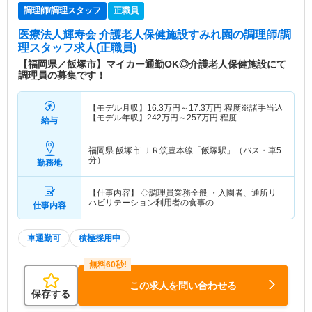
調理師/調理スタッフ
正職員
医療法人輝寿会 介護老人保健施設すみれ園
の調理師/調
理スタッフ求人(正職員)
【福岡県／飯塚市】マイカー通勤OK◎介護老人保健施設にて
調理員の募集です！
【モデル月収】
16.3
万円～
17.3
万円
程度※諸手当込
【モデル年収】
242
万円～
257
万円
程度
給与
福岡県 飯塚市
ＪＲ筑豊本線「飯塚駅」（バス・車5
分）
勤務地
【仕事内容】 ◇調理員業務全般 ・入園者、通所リ
ハビリテーション利用者の食事の…
仕事内容
車通勤可
積極採用中
この求人を問い合わせる
保存する