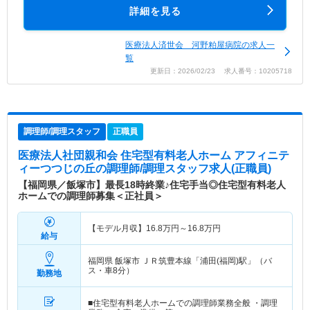
詳細を見る
医療法人済世会 河野粕屋病院の求人一
覧
更新日：2026/02/23 求人番号：10205718
調理師/調理スタッフ
正職員
医療法人社団親和会 住宅型有料老人ホーム アフィニテ
ィーつつじの丘
の調理師/調理スタッフ求人(正職員)
【福岡県／飯塚市】最長18時終業♪住宅手当◎住宅型有料老人
ホームでの調理師募集＜正社員＞
【モデル月収】
16.8
万円～
16.8
万円
給与
福岡県 飯塚市
ＪＲ筑豊本線「浦田(福岡)駅」（バ
ス・車8分）
勤務地
■住宅型有料老人ホームでの調理師業務全般 ・調理