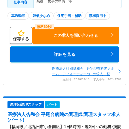
業務 ・食事の準備 等
仕事内容
車通勤可
残業少なめ
住宅手当・補助
積極採用中
この求人を問い合わせる
保存する
詳細を見る
医療法人社団親和会 住宅型有料老人ホ
ーム アフィニティーつ...の求人一覧
更新日：2026/02/10 求人番号：10242768
調理師/調理スタッフ
パート
医療法人杏和会 平尾台病院
の調理師/調理スタッフ求人
(パート)
【福岡県／北九州市小倉南区】1日5時間・週2日～の勤務♪病院