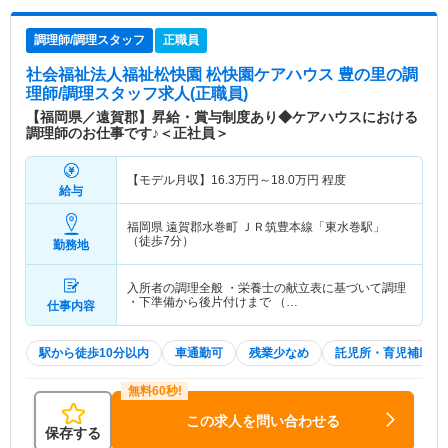
調理師/調理スタッフ
正職員
社会福祉法人福祉松快園 松快園ケアハウス 豊の里
の調
理師/調理スタッフ求人(正職員)
【福岡県／遠賀郡】昇給・賞与制度あり◆ケアハウスにおける
調理師のお仕事です♪＜正社員＞
【モデル月収】
16.3
万円～
18.0
万円
程度
給与
福岡県 遠賀郡水巻町
ＪＲ筑豊本線「東水巻駅」
（徒歩7分）
勤務地
入所者の調理全般 ・栄養士の献立表に基づいて調理
・下準備から後片付けまで （…
仕事内容
駅から徒歩10分以内
車通勤可
残業少なめ
託児所・育児補助
この求人を問い合わせる
保存する