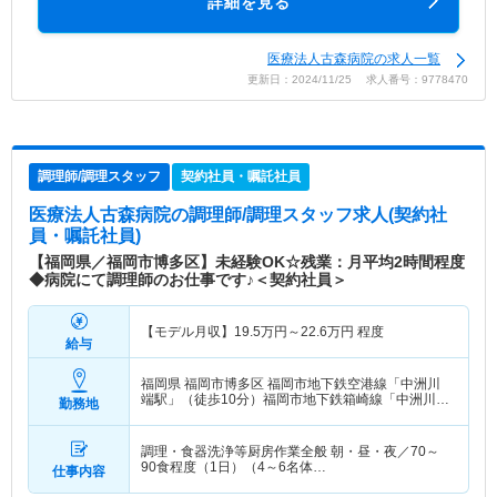
詳細を見る
医療法人古森病院の求人一覧
更新日：2024/11/25 求人番号：9778470
調理師/調理スタッフ
契約社員・嘱託社員
医療法人古森病院
の調理師/調理スタッフ求人(契約社
員・嘱託社員)
【福岡県／福岡市博多区】未経験OK☆残業：月平均2時間程度
◆病院にて調理師のお仕事です♪＜契約社員＞
【モデル月収】
19.5
万円～
22.6
万円
程度
給与
福岡県 福岡市博多区
福岡市地下鉄空港線「中洲川
端駅」（徒歩10分）福岡市地下鉄箱崎線「中洲川端
勤務地
駅」（徒歩10分）
調理・食器洗浄等厨房作業全般 朝・昼・夜／70～
90食程度（1日）（4～6名体…
仕事内容