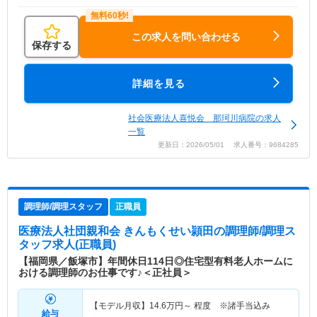
この求人を問い合わせる
保存する
詳細を見る
社会医療法人喜悦会 那珂川病院の求人
一覧
更新日：2026/05/01 求人番号：9684285
調理師/調理スタッフ
正職員
医療法人社団親和会 きんもくせい頴田
の調理師/調理ス
タッフ求人(正職員)
【福岡県／飯塚市】年間休日114日◎住宅型有料老人ホームに
おける調理師のお仕事です♪＜正社員＞
【モデル月収】
14.6
万円～
程度 ※諸手当込み
給与