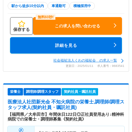
駅から徒歩10分以内
車通勤可
積極採用中
この求人を問い合わせる
保存する
詳細を見る
社会福祉法人くわの福祉会 の求人一覧
更新日：2025/01/11 求人番号：9683541
栄養士
調理師/調理スタッフ
契約社員・嘱託社員
医療法人社団新光会 不知火病院
の栄養士,調理師/調理ス
タッフ求人(契約社員・嘱託社員)
【福岡県／大牟田市】年間休日122日◎正社員登用あり♪精神科
病院での栄養士・調理師募集《契約社員》