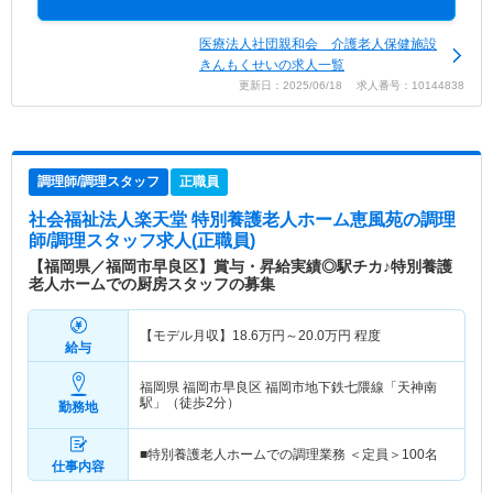
医療法人社団親和会 介護老人保健施設
きんもくせいの求人一覧
更新日：2025/06/18 求人番号：10144838
調理師/調理スタッフ
正職員
社会福祉法人楽天堂 特別養護老人ホーム恵風苑
の調理
師/調理スタッフ求人(正職員)
【福岡県／福岡市早良区】賞与・昇給実績◎駅チカ♪特別養護
老人ホームでの厨房スタッフの募集
【モデル月収】
18.6
万円～
20.0
万円
程度
給与
福岡県 福岡市早良区
福岡市地下鉄七隈線「天神南
駅」（徒歩2分）
勤務地
■特別養護老人ホームでの調理業務 ＜定員＞100名
仕事内容