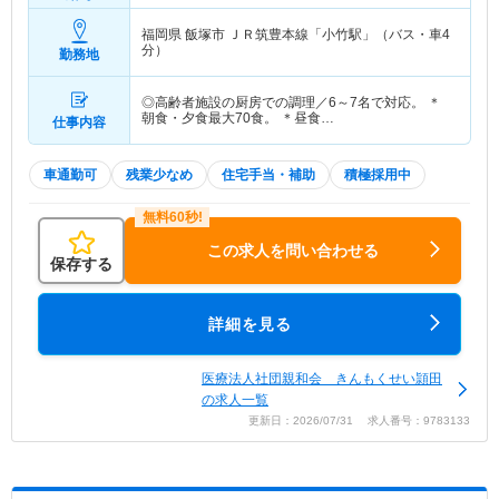
福岡県 飯塚市
ＪＲ筑豊本線「小竹駅」（バス・車4
分）
勤務地
◎高齢者施設の厨房での調理／6～7名で対応。 ＊
朝食・夕食最大70食。 ＊昼食…
仕事内容
車通勤可
残業少なめ
住宅手当・補助
積極採用中
この求人を問い合わせる
保存する
詳細を見る
医療法人社団親和会 きんもくせい頴田
の求人一覧
更新日：2026/07/31 求人番号：9783133