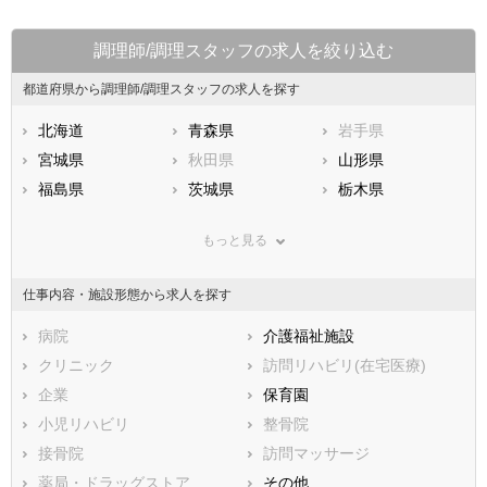
調理師/調理スタッフの求人を絞り込む
都道府県から調理師/調理スタッフの求人を探す
北海道
青森県
岩手県
宮城県
秋田県
山形県
福島県
茨城県
栃木県
群馬県
埼玉県
千葉県
もっと見る
東京都
神奈川県
新潟県
山梨県
長野県
富山県
仕事内容・施設形態から求人を探す
石川県
福井県
岐阜県
静岡県
病院
愛知県
介護福祉施設
三重県
滋賀県
クリニック
京都府
訪問リハビリ(在宅医療)
大阪府
兵庫県
企業
奈良県
保育園
和歌山県
鳥取県
小児リハビリ
島根県
整骨院
岡山県
広島県
接骨院
山口県
訪問マッサージ
徳島県
香川県
薬局・ドラッグストア
愛媛県
その他
高知県