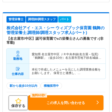
管理栄養士
調理師/調理スタッフ
パート
株式会社アイ・エス・シー ウィズブック保育園 鶴舞
の
管理栄養士,調理師/調理スタッフ求人(パート)
【名古屋市/中区】認可保育園でsの栄養士さんの募集です♪(非
常勤)
愛知県 名古屋市中区
ＪＲ中央本線(名古屋－塩尻)
「鶴舞駅」（徒歩10分）名古屋市営地下鉄名城線
勤務地
「東別院駅」（徒歩10分） 他
本社で作成したメニューを元にした調理業務全般を
お願いします。 保育士と連携し、…
仕事内容
駅から徒歩10分以内
積極採用中
この求人を問い合わせる
保存する