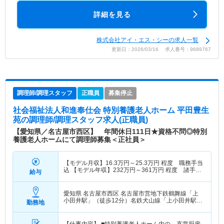
詳細を見る
株式会社アイ・エス・シーの求人一覧
更新日：2026/03/16 求人番号：9689767
調理師/調理スタッフ
正職員
募集停止
社会福祉法人和進奉仕会 特別養護老人ホーム 平田豊生
苑
の調理師/調理スタッフ求人(正職員)
【愛知県／名古屋市西区】 年間休日111日★資格不問◎特別
養護老人ホームにて調理師募集＜正社員＞
【モデル月収】
16.3
万円～
25.3
万円
程度 職務手当
込 【モデル年収】
232
万円～
361
万円
程度 諸手
給与
当・賞与込
愛知県 名古屋市西区
名古屋市営地下鉄鶴舞線「上
小田井駅」（徒歩12分）名鉄犬山線「上小田井駅」
勤務地
（徒歩12分）