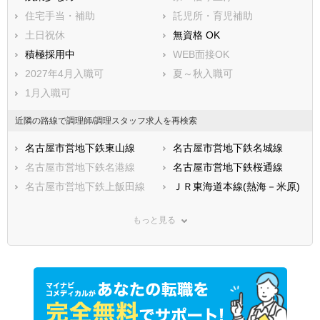
住宅手当・補助
託児所・育児補助
土日祝休
無資格 OK
積極採用中
WEB面接OK
2027年4月入職可
夏～秋入職可
1月入職可
近隣の路線で調理師/調理スタッフ求人を再検索
名古屋市営地下鉄東山線
名古屋市営地下鉄名城線
名古屋市営地下鉄名港線
名古屋市営地下鉄桜通線
名古屋市営地下鉄上飯田線
ＪＲ東海道本線(熱海－米原)
ＪＲ関西本線(名古屋－亀山)
ＪＲ中央本線(名古屋－塩尻)
もっと見る
ＪＲ飯田線
ＪＲ武豊線
名鉄名古屋本線
名鉄豊田線
名鉄豊川線
名鉄瀬戸線
名鉄犬山線
名鉄蒲郡線
名鉄三河線
名鉄常滑線