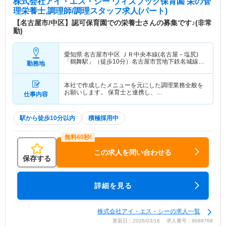
株式会社アイ・エス・シー ウィズブック保育園 栄
の管
理栄養士,調理師/調理スタッフ求人(パート)
【名古屋市/中区】認可保育園での栄養士さんの募集です♪(非常
勤)
愛知県 名古屋市中区
ＪＲ中央本線(名古屋－塩尻)
「鶴舞駅」（徒歩10分）名古屋市営地下鉄名城線
勤務地
「東別院駅」（徒歩10分） 他
本社で作成したメニューを元にした調理業務全般を
お願いします。 保育士と連携し、…
仕事内容
駅から徒歩10分以内
積極採用中
この求人を問い合わせる
保存する
詳細を見る
株式会社アイ・エス・シーの求人一覧
更新日：2026/03/16 求人番号：9689768