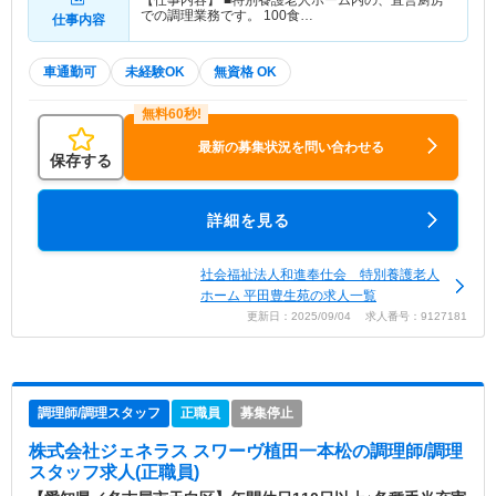
【仕事内容】 ■特別養護老人ホーム内の、直営厨房
での調理業務です。 100食…
仕事内容
車通勤可
未経験OK
無資格 OK
最新の募集状況を問い合わせる
保存する
詳細を見る
社会福祉法人和進奉仕会 特別養護老人
ホーム 平田豊生苑の求人一覧
更新日：2025/09/04 求人番号：9127181
調理師/調理スタッフ
正職員
募集停止
株式会社ジェネラス スワーヴ植田一本松
の調理師/調理
スタッフ求人(正職員)