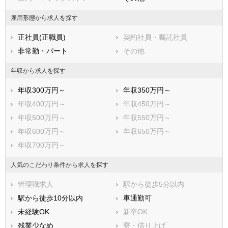
福岡県
佐賀県
長崎県
雇用形態から求人を探す
熊本県
大分県
宮崎県
正社員(正職員)
契約社員・嘱託社員
鹿児島県
沖縄県
非常勤・パート
その他
年収から求人を探す
年収300万円～
年収350万円～
年収400万円～
年収450万円～
年収500万円～
年収550万円～
年収600万円～
年収650万円～
年収700万円～
人気のこだわり条件から求人を探す
管理職求人
駅から徒歩5分以内
駅から徒歩10分以内
車通勤可
未経験OK
新卒OK
残業少なめ
寮・借り上げ