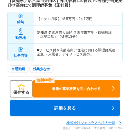
【愛知県／名古屋市天白区】年間休日110日以上♪各種手当充実
◎サ高住にて調理師募集《正社員》
【モデル月収】
18.5
万円～
24.7
万円
給与
愛知県 名古屋市天白区
名古屋市営地下鉄鶴舞線
「塩釜口駅」（徒歩13分）
勤務地
■サービス付き高齢者向け住宅における調理師業務
全般 ・入居者、デイサービス用の…
仕事内容
車通勤可
残業少なめ
最新の募集状況を問い合わせる
保存する
詳細を見る
株式会社ジェネラスの求人一覧
更新日：2025/06/24 求人番号：10132709