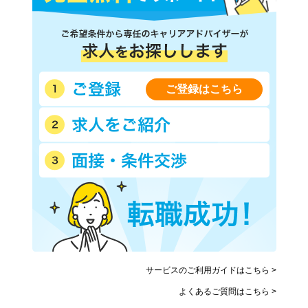
名鉄河和線
名鉄津島線
名鉄尾西線
名鉄広見線
名鉄小牧線
名鉄知多新線
名鉄築港線
名鉄西尾線
名鉄空港線
名鉄各務原線
ご登録はこちら
近鉄名古屋線
名古屋臨海高速鉄道あおなみ
線
愛知環状鉄道
愛知高速交通リニモ
豊橋鉄道渥美線
豊橋鉄道東田本線(駅前－運
動公園前)
豊橋鉄道東田本線(井原－赤
ゆとりーとライン
岩口)
JR東海交通事業城北線
サービスのご利用ガイドはこちら >
よくあるご質問はこちら >