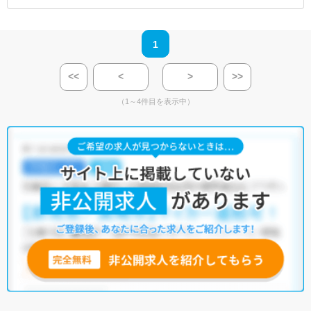
1
<<
<
>
>>
（1～4件目を表示中）