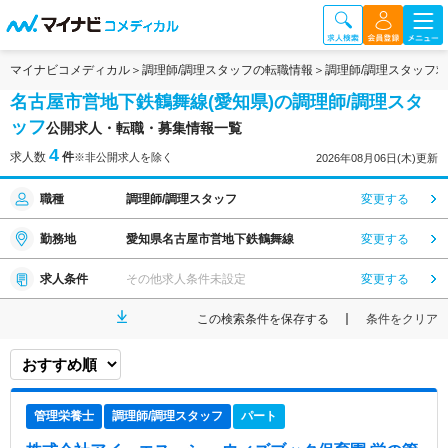
マイナビコメディカル
調理師/調理スタッフの転職情報
調理師/調理スタッフ
名古屋市営地下鉄鶴舞線(愛知県)の調理師/調理スタ
ッフ
公開求人・転職・募集情報一覧
4
求人数
件
※非公開求人を除く
2026年08月06日(木)更新
職種
調理師/調理スタッフ
変更する
勤務地
愛知県名古屋市営地下鉄鶴舞線
変更する
求人条件
その他求人条件未設定
変更する
この検索条件を保存する
条件をクリア
管理栄養士
調理師/調理スタッフ
パート