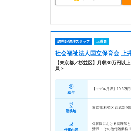
調理師/調理スタッフ
正職員
社会福祉法人国立保育会 上
【東京都／杉並区】月収30万円以
員＞
【モデル月収】
19.3
万円
給与
東京都 杉並区
西武新宿
勤務地
保育園における調理師とし
清掃 ・その他付随業務 
仕事内容