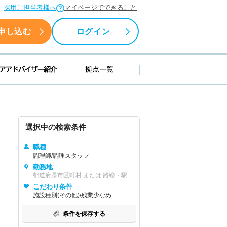
採用ご担当者様へ
マイページでできること
申し込む
ログイン
援情報
キャリアアドバイザー紹介
拠点一覧
選択中の検索条件
職種
調理師/調理スタッフ
勤務地
都道府県市区町村 または 路線・駅
こだわり条件
施設種別(その他)/残業少なめ
条件を保存する