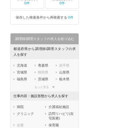
0件
0件
保存した検索条件から再検索する
0件
調理師/調理スタッフの求人を絞り込む
都道府県から調理師/調理スタッフの求
人を探す
北海道
青森県
岩手県
宮城県
秋田県
山形県
福島県
茨城県
栃木県
群馬県
埼玉県
千葉県
もっと見る
東京都
神奈川県
新潟県
仕事内容・施設形態から求人を探す
山梨県
長野県
富山県
石川県
福井県
岐阜県
病院
介護福祉施設
静岡県
愛知県
三重県
クリニック
訪問リハビリ(在
宅医療)
滋賀県
京都府
大阪府
企業
保育園
兵庫県
奈良県
和歌山県