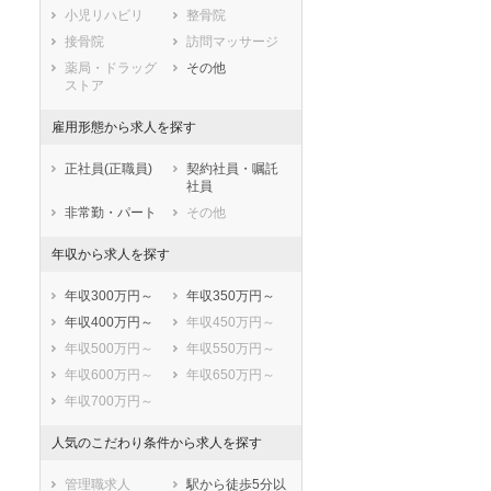
小児リハビリ
整骨院
鳥取県
島根県
岡山県
接骨院
訪問マッサージ
広島県
山口県
徳島県
薬局・ドラッグ
その他
香川県
愛媛県
高知県
ストア
福岡県
佐賀県
長崎県
雇用形態から求人を探す
熊本県
大分県
宮崎県
鹿児島県
沖縄県
正社員(正職員)
契約社員・嘱託
社員
非常勤・パート
その他
年収から求人を探す
年収300万円～
年収350万円～
年収400万円～
年収450万円～
年収500万円～
年収550万円～
年収600万円～
年収650万円～
年収700万円～
人気のこだわり条件から求人を探す
管理職求人
駅から徒歩5分以