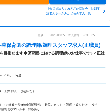
社会福祉法人くぬぎざか福祉会 特別養
護老人ホームみかど荘の求人一覧
更新日：2026/03/05 求人番号：9831335
井草保育園
の調理師/調理スタッフ求人(正職員)
上を目指せます◆保育園における調理師のお仕事です♪＜正社
～
30.9
万円
程度
線「上井草駅」（徒歩7分）
ての業務全般 ■給食調理業務 ・野菜のカット ・調理 ・盛り付け ・洗浄・
※離乳食やアレルギー対応あり …