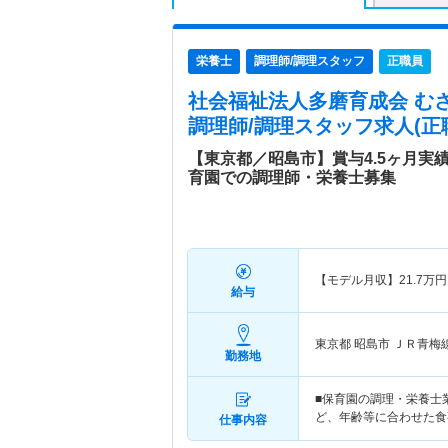
栄養士
調理師/調理スタッフ
正職員
社会福祉法人多磨育成会 む
調理師/調理スタッフ求人(正
【東京都／昭島市】賞与4.5ヶ月実
育園での調理師・栄養士募集
【モデル月収】
21.7
万円
給与
東京都 昭島市
ＪＲ青梅
勤務地
■保育園の調理・栄養士
ど、年齢等に合わせた食
仕事内容