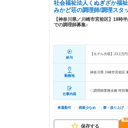
社会福祉法人くぬぎざか福祉
みかど荘
の調理師/調理スタッ
【神奈川県／川崎市宮前区】18時
での調理師募集♪
【モデル月収】
23.1
万円
給与
神奈川県 川崎市宮前区
勤務地
◇調理師業務全般 特別
仕事内容
車通勤可
残業少なめ
寮・借り上げ
保存する