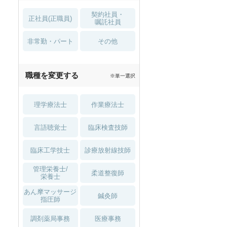
契約社員・
正社員(正職員)
嘱託社員
非常勤・パート
その他
職種を変更する
※単一選択
理学療法士
作業療法士
言語聴覚士
臨床検査技師
臨床工学技士
診療放射線技師
管理栄養士/
柔道整復師
栄養士
あん摩マッサージ
鍼灸師
指圧師
調剤薬局事務
医療事務