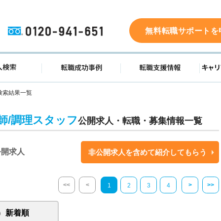
0120-941-651
無料転職サポートを
ド
求人検索
転職成功事例
転職支
検索結果一覧
師/調理スタッフ
公開求人・転職・募集情報一覧
公開求人
非公開求人を含めて紹介してもらう
<<
<
>
>>
1
2
3
4
新着順