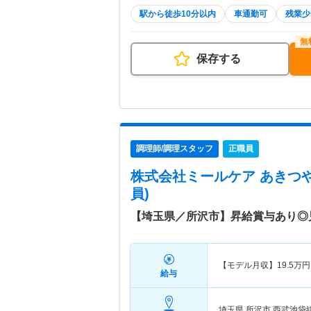
駅から徒歩10分以内
車通勤可
残業少
保存する
調理師/調理スタッフ
正職員
株式会社ミールケア あきつ
員)
【埼玉県／所沢市】昇給賞与あり◎
【モデル月収】
19.5
万円
給与
埼玉県 所沢市
西武池袋