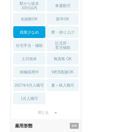
駅から徒歩
車通勤可
10分以内
未経験OK
新卒OK
残業少なめ
寮・借り上げ
託児所・
住宅手当・補助
育児補助
土日祝休
無資格 OK
積極採用中
WEB面接OK
2027年4月入職可
夏～秋入職可
1月入職可
閉じる
雇用形態