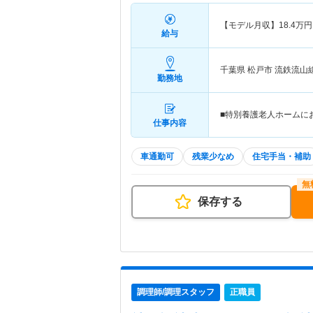
【モデル月収】
18.4
万円
給与
千葉県 松戸市
流鉄流山
勤務地
■特別養護老人ホームに
仕事内容
車通勤可
残業少なめ
住宅手当・補助
保存する
調理師/調理スタッフ
正職員