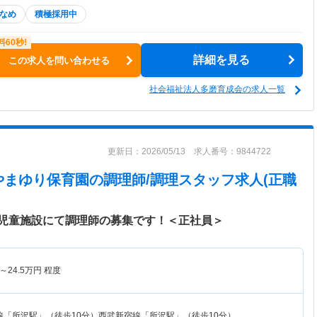
なめ
積極採用中
詳細を見る
この求人を問い合わせる
社会福祉法人多磨育成会の求人一覧
更新日：2026/05/13 求人番号：9844722
やまゆり保育園
の調理師/調理スタッフ求人(正職
児童施設にて調理師の募集です！＜正社員＞
～
24.5
万円
程度
線「所沢駅」（徒歩10分）西武新宿線「所沢駅」（徒歩10分）