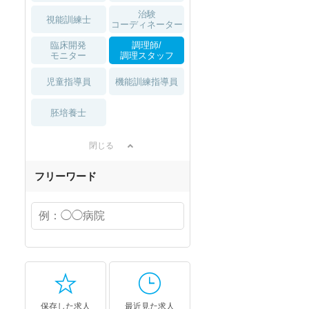
治験
視能訓練士
コーディネーター
臨床開発
調理師/
モニター
調理スタッフ
児童指導員
機能訓練指導員
胚培養士
閉じる
フリーワード
保存した求人
最近見た求人