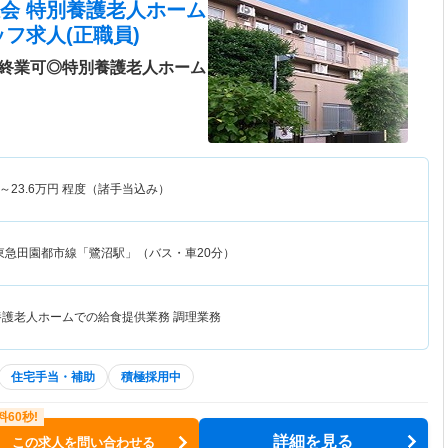
会 特別養護老人ホーム
フ求人(正職員)
半終業可◎特別養護老人ホーム
～
23.6
万円
程度（諸手当込み）
東急田園都市線「鷺沼駅」（バス・車20分）
養護老人ホームでの給食提供業務 調理業務
住宅手当・補助
積極採用中
詳細を見る
この求人を問い合わせる