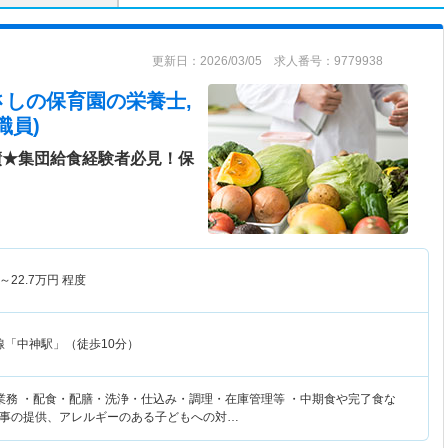
更新日：2026/03/05 求人番号：9779938
さしの保育園
の栄養士,
職員)
績★集団給食経験者必見！保
～
22.7
万円
程度
線「中神駅」（徒歩10分）
業務 ・配食・配膳・洗浄・仕込み・調理・在庫管理等 ・中期食や完了食な
事の提供、アレルギーのある子どもへの対…