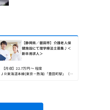
【静岡県／磐田市】介護老人保
健施設にて理学療法士募集♪＜
新卒用求人＞
【月収】22.7万円 ～ 程度
【月収】23
ＪＲ東海道本線(東京－熱海)「豊田町駅」（バス・車14分）