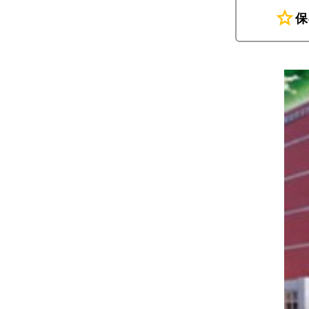
star
保