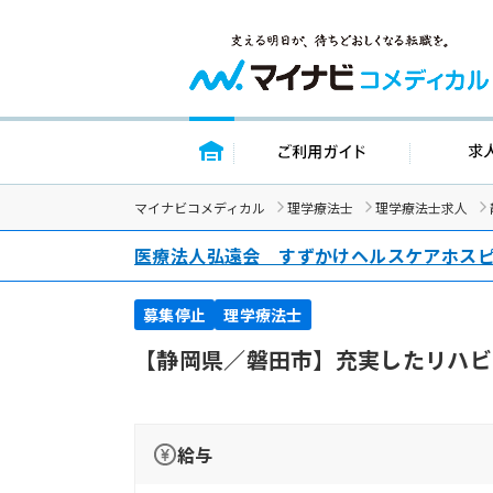
トップページ
ご利用ガイ
マイナビコメディカル
理学療法士
理学療法士求人
医療法人弘遠会 すずかけヘルスケアホス
募集停止
理学療法士
【静岡県／磐田市】充実したリハビ
給与