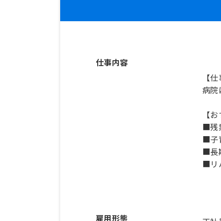
仕事内容
【仕
病院
【お
■残
■子
■長
■リ
雇用形態