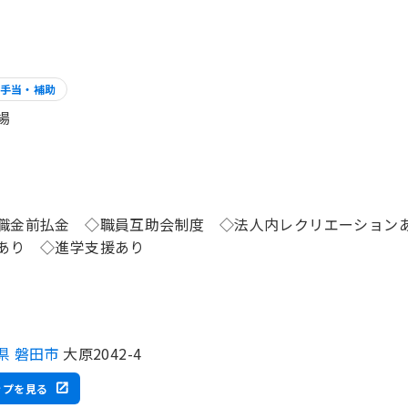
手当・補助
場
職金前払金 ◇職員互助会制度 ◇法人内レクリエーションあ
あり ◇進学支援あり
県 磐田市
大原2042-4
ップを見る