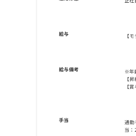
正社
給与
【モ
給与備考
※年
【昇
【賞
手当
通勤
当：2