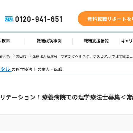
無料転職サポートを
0120-941-651
ド
求人検索
転職成功事例
転職支
静岡県
磐田市
医療法人弘遠会 すずかけヘルスケアホスピタル の理学療法
ピタル
の理学療法士 の求人・転職
リテーション！療養病院での理学療法士募集＜常