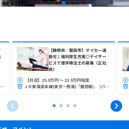
さ
【静岡県／磐田市】マイカー通
法
勤可♪福利厚生充実◎デイサー
ビスで理学療法士の募集〈正社
員〉
【月収】25.0万円 ～ 33.9万円程度
竜浜名湖鉄道「遠江一宮駅」（バス・車17分）
ＪＲ東海道本線(東京－熱海)「磐田駅」（バス・車6分）
イザーコメント