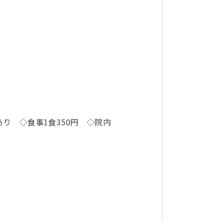
り ◇食事1食350円 ◇院内