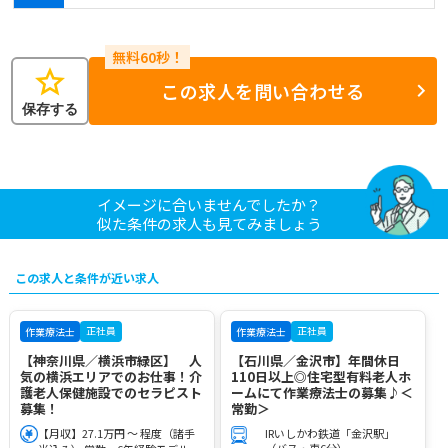
star
この求人を問い合わせる
保存する
イメージに合いませんでしたか？
似た条件の求人も見てみましょう
この求人と条件が近い求人
正社員
正社員
作業療法士
作業療法士
【神奈川県／横浜市緑区】 人
【石川県／金沢市】年間休日
気の横浜エリアでのお仕事！介
110日以上◎住宅型有料老人ホ
護老人保健施設でのセラピスト
ームにて作業療法士の募集♪＜
募集！
常勤＞
【月収】27.1万円 ～ 程度（諸手
IRいしかわ鉄道「金沢駅」