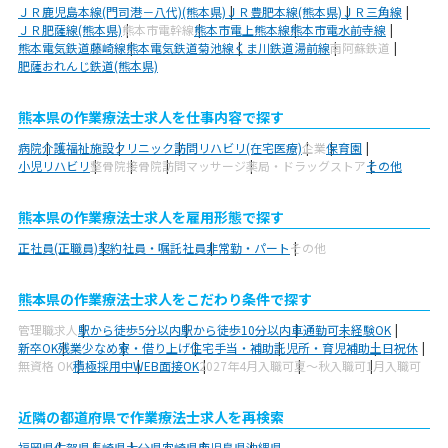
ＪＲ鹿児島本線(門司港－八代)(熊本県)
ＪＲ豊肥本線(熊本県)
ＪＲ三角線
ＪＲ肥薩線(熊本県)
熊本市電幹線
熊本市電上熊本線
熊本市電水前寺線
熊本電気鉄道藤崎線
熊本電気鉄道菊池線
くま川鉄道湯前線
南阿蘇鉄道
肥薩おれんじ鉄道(熊本県)
熊本県の作業療法士求人を仕事内容で探す
病院
介護福祉施設
クリニック
訪問リハビリ(在宅医療)
企業
保育園
小児リハビリ
整骨院
接骨院
訪問マッサージ
薬局・ドラッグストア
その他
熊本県の作業療法士求人を雇用形態で探す
正社員(正職員)
契約社員・嘱託社員
非常勤・パート
その他
熊本県の作業療法士求人をこだわり条件で探す
管理職求人
駅から徒歩5分以内
駅から徒歩10分以内
車通勤可
未経験OK
新卒OK
残業少なめ
寮・借り上げ
住宅手当・補助
託児所・育児補助
土日祝休
無資格 OK
積極採用中
WEB面接OK
2027年4月入職可
夏～秋入職可
1月入職可
近隣の都道府県で作業療法士求人を再検索
福岡県
佐賀県
長崎県
大分県
宮崎県
鹿児島県
沖縄県