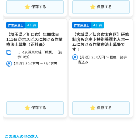
保存する
保存する
正社員
正社員
作業療法士
作業療法士
【埼玉県／川口市】年間休日
【宮城県／仙台市太白区】研修
115日◎ホスピスにおける作業
制度も充実♪特別養護老人ホー
療法士募集〈正社員〉
ムにおける作業療法士募集で
す！
ＪＲ京浜東北線「蕨駅」（徒
歩10分）
【月収】25.0万円 ～ 程度 諸手
当込み
【月収】30.0万円 ～ 38.0万円
保存する
保存する
この法人の他の求人