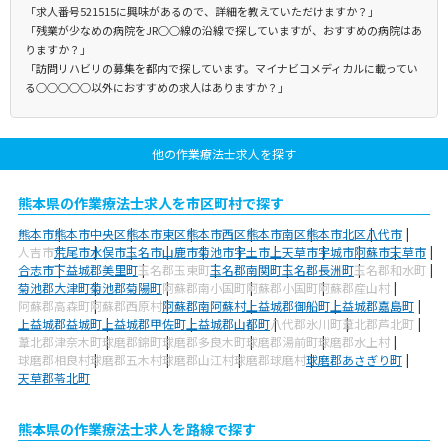
「求人番号521515に興味があるので、詳細を教えていただけますか？」
「残業が少なめの病院をJR○○線の沿線で探していますが、おすすめの病院はあ
りますか？」
「訪問リハビリの募集を都内で探しています。マイナビコメディカルに載ってい
る○○○○○以外におすすめの求人はありますか？」
他の作業療法士求人を探す
熊本県の作業療法士求人を市区町村で探す
熊本市
熊本市中央区
熊本市東区
熊本市西区
熊本市南区
熊本市北区
八代市
人吉市
荒尾市
水俣市
玉名市
山鹿市
菊池市
宇土市
上天草市
宇城市
阿蘇市
天草市
合志市
下益城郡美里町
玉名郡玉東町
玉名郡南関町
玉名郡長洲町
玉名郡和水町
菊池郡大津町
菊池郡菊陽町
阿蘇郡南小国町
阿蘇郡小国町
阿蘇郡産山村
阿蘇郡高森町
阿蘇郡西原村
阿蘇郡南阿蘇村
上益城郡御船町
上益城郡嘉島町
上益城郡益城町
上益城郡甲佐町
上益城郡山都町
八代郡氷川町
葦北郡芦北町
葦北郡津奈木町
球磨郡錦町
球磨郡多良木町
球磨郡湯前町
球磨郡水上村
球磨郡相良村
球磨郡五木村
球磨郡山江村
球磨郡球磨村
球磨郡あさぎり町
天草郡苓北町
熊本県の作業療法士求人を路線で探す