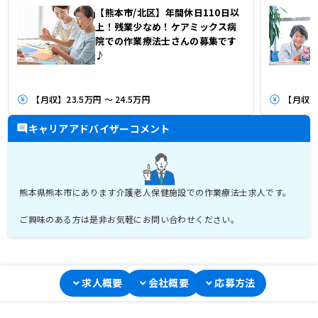
【熊本市/北区】年間休日110日以
上！残業少なめ！ケアミックス病
院での作業療法士さんの募集です
♪
【月収】23.5万円 ～ 24.5万円
【月収】2
キャリアアドバイザーコメント
熊本県熊本市にあります介護老人保健施設での作業療法士求人です。
ご興味のある方は是非お気軽にお問い合わせください。
求人概要
会社概要
応募方法