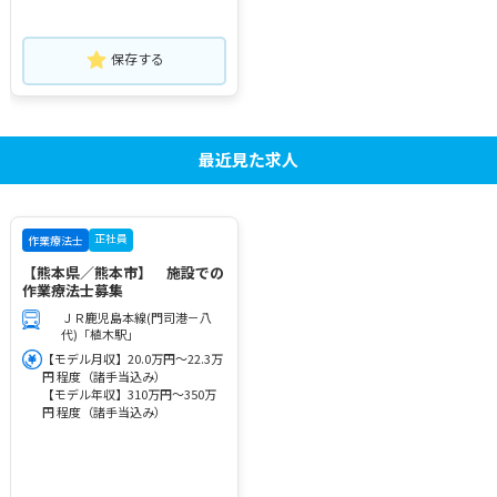
保存する
最近見た求人
正社員
作業療法士
【熊本県／熊本市】 施設での
作業療法士募集
ＪＲ鹿児島本線(門司港－八
代)「植木駅」
【モデル月収】20.0万円～22.3万
円 程度（諸手当込み）
【モデル年収】310万円～350万
円 程度（諸手当込み）