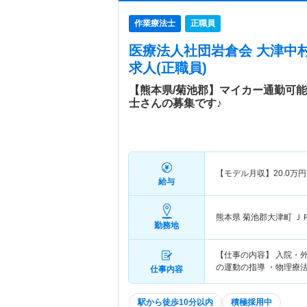
作業療法士
正職員
医療法人社団岩倉会 大津中
求人(正職員)
【熊本県/菊池郡】マイカー通勤可
士さんの募集です♪
【モデル月収】
20.0
万円
給与
熊本県 菊池郡大津町
Ｊ
勤務地
【仕事の内容】 入院・
の運動の指導 ・物理療
仕事内容
駅から徒歩10分以内
積極採用中