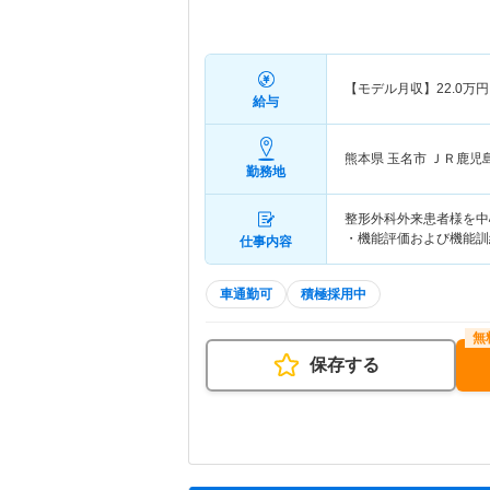
【モデル月収】
22.0
万円
給与
熊本県 玉名市
ＪＲ鹿児
勤務地
整形外科外来患者様を中
・機能評価および機能訓
仕事内容
車通勤可
積極採用中
保存する