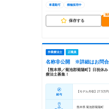
車通勤可
積極採用中
保存する
作業療法士
正職員
名称非公開
※詳細はお問合
【熊本県／菊池郡菊陽町】日祝休み
療法士募集！
【モデル月収】
27.5
万円
給与
熊本県 菊池郡菊陽町