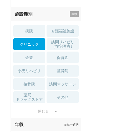
施設種別
病院
介護福祉施設
訪問リハビリ
クリニック
（在宅医療）
企業
保育園
小児リハビリ
整骨院
接骨院
訪問マッサージ
薬局・
その他
ドラッグストア
閉じる
年収
※単一選択