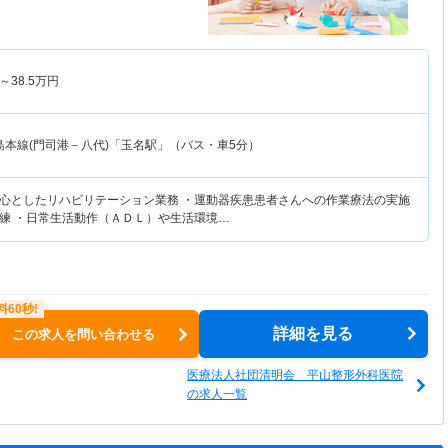
～
38.5
万円
島本線(門司港－八代)「玉名駅」（バス・車5分）
心としたリハビリテーション業務 ・運動器疾患患者さんへの作業療法の実施
練 ・日常生活動作（ＡＤＬ）や生活環境…
詳細を見る
この求人を問い合わせる
医療法人社団清明会 平山整形外科医院
の求人一覧