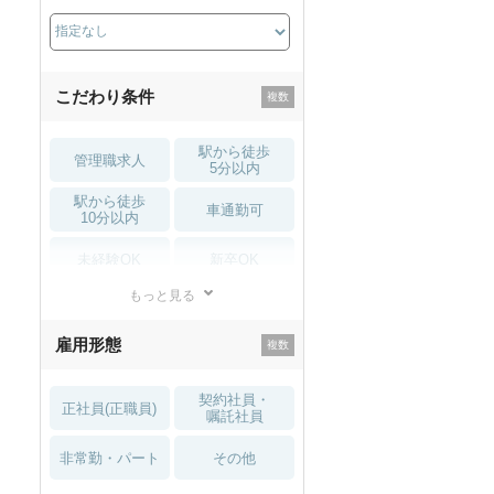
こだわり条件
駅から徒歩
管理職求人
5分以内
駅から徒歩
車通勤可
10分以内
未経験OK
新卒OK
もっと見る
残業少なめ
寮・借り上げ
雇用形態
託児所・
住宅手当・補助
育児補助
契約社員・
正社員(正職員)
土日祝休
無資格 OK
嘱託社員
非常勤・パート
積極採用中
WEB面接OK
その他