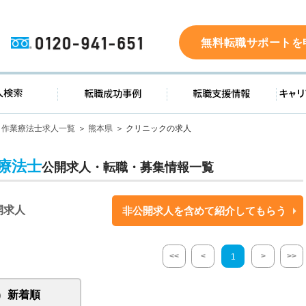
0120-941-651
無料転職サポートを
ド
求人検索
転職成功事例
転職支
作業療法士求人一覧
熊本県
クリニックの求人
療法士
公開求人・転職・募集情報一覧
開求人
非公開求人を含めて紹介してもらう
<<
<
>
>>
1
新着順