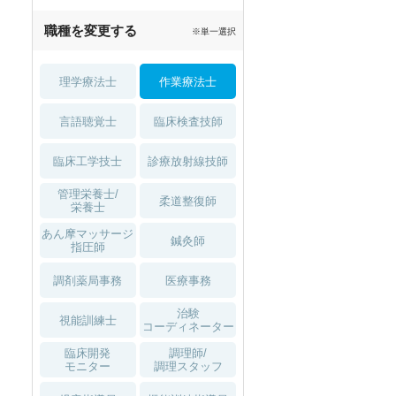
2027年4月入職可
夏～秋入職可
職種を変更する
※単一選択
1月入職可
理学療法士
作業療法士
言語聴覚士
臨床検査技師
臨床工学技士
診療放射線技師
管理栄養士/
柔道整復師
栄養士
あん摩マッサージ
鍼灸師
指圧師
調剤薬局事務
医療事務
治験
視能訓練士
コーディネーター
臨床開発
調理師/
モニター
調理スタッフ