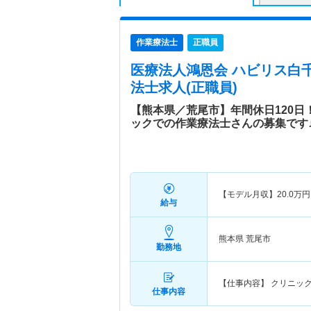
作業療法士
正職員
医療法人鴻恩会 ハビリス白
法士求人(正職員)
【熊本県／荒尾市】年間休日120
ックでの作業療法士さんの募集です
【モデル月収】
20.0
万円
給与
熊本県 荒尾市
勤務地
【仕事内容】 クリニッ
仕事内容