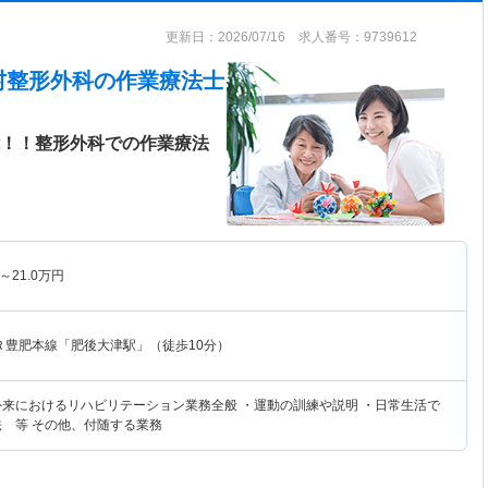
更新日：2026/07/16 求人番号：9739612
村整形外科
の作業療法士
能！！整形外科での作業療法
～
21.0
万円
Ｒ豊肥本線「肥後大津駅」（徒歩10分）
外来におけるリハビリテーション業務全般 ・運動の訓練や説明 ・日常生活で
法 等 その他、付随する業務