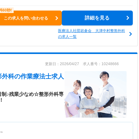
詳細を見る
この求人を問い合わせる
医療法人社団岩倉会 大津中村整形外科
の求人一覧
更新日：2026/04/27 求人番号：10248666
形外科
の作業療法士求人
日制♪残業少なめ☆整形外科専
！
～