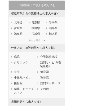
作業療法士の求人を絞り込む
都道府県から作業療法士の求人を探す
北海道
青森県
岩手県
宮城県
秋田県
山形県
福島県
茨城県
栃木県
群馬県
埼玉県
千葉県
もっと見る
東京都
神奈川県
新潟県
仕事内容・施設形態から求人を探す
山梨県
長野県
富山県
石川県
福井県
岐阜県
病院
介護福祉施設
静岡県
愛知県
三重県
クリニック
訪問リハビリ(在
宅医療)
滋賀県
京都府
大阪府
企業
保育園
兵庫県
奈良県
和歌山県
小児リハビリ
整骨院
鳥取県
島根県
岡山県
接骨院
訪問マッサージ
広島県
山口県
徳島県
薬局・ドラッグ
その他
香川県
愛媛県
高知県
ストア
福岡県
佐賀県
長崎県
雇用形態から求人を探す
熊本県
大分県
宮崎県