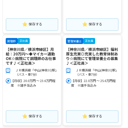
保存する
保存する
正社員
正社員
調理師
管理栄養士
【神奈川県／横浜市緑区】月
【神奈川県／横浜市緑区】福利
給：20万円～◆マイカー通勤
厚生充実◎充実した教育体制あ
OK☆病院にて調理師のお仕事
り☆病院にて管理栄養士の募集
です♪＜正社員＞
♪＜正社員＞
ＪＲ横浜線「中山(神奈川)駅」
ＪＲ横浜線「中山(神奈川)駅」
（バス・車7分）
（バス・車7分）
【月収】20.0万円 ～ 23.6万円程
【月収】22.0万円 ～ 25.6万円程
度 ※諸手当込み
度 ※諸手当込み
保存する
保存する