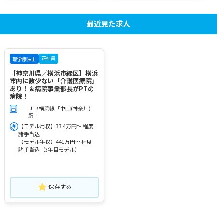
最近見た求人
正社員
理学療法士
【神奈川県／横浜市緑区】横浜
市内に数少ない「介護医療院」
あり！＆病院事業部長がPTの
病院！
ＪＲ横浜線「中山(神奈川)
駅」
【モデル月収】33.4万円～ 程度
諸手当込
【モデル年収】441万円～ 程度
諸手当込（3年目モデル）
保存する