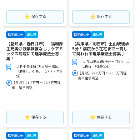
保存する
保存する
正社員
正社員
理学療法士
理学療法士
【愛知県／春日井市】 福利厚
【兵庫県／明石市】土山駅徒歩
生充実◎残業ほぼなし♪ケアミ
5分！病院から在宅まで一貫し
ックス病院にて理学療法士募
て関われる理学療法士募集♪
集！
ＪＲ山陽本線(神戸－門司)「土
山駅」（徒歩5分）
ＪＲ中央本線(名古屋－塩尻)
「勝川(ＪＲ)駅」（バス・車6
【月収】22.0万円 ～ 23.0万円程
分）
度※諸手当込
【月収】21.5万円 ～ 26.7万円程
度 諸手当込
保存する
保存する
正社員
正社員
理学療法士
理学療法士