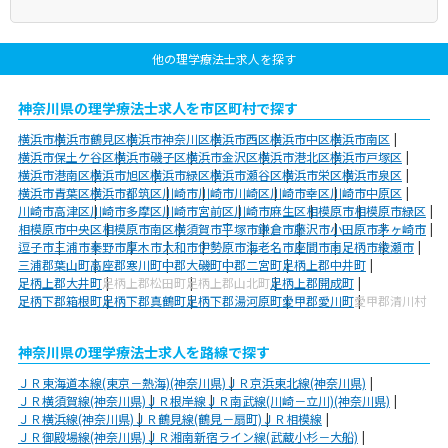
他の理学療法士求人を探す
神奈川県の理学療法士求人を市区町村で探す
横浜市
横浜市鶴見区
横浜市神奈川区
横浜市西区
横浜市中区
横浜市南区
横浜市保土ケ谷区
横浜市磯子区
横浜市金沢区
横浜市港北区
横浜市戸塚区
横浜市港南区
横浜市旭区
横浜市緑区
横浜市瀬谷区
横浜市栄区
横浜市泉区
横浜市青葉区
横浜市都筑区
川崎市
川崎市川崎区
川崎市幸区
川崎市中原区
川崎市高津区
川崎市多摩区
川崎市宮前区
川崎市麻生区
相模原市
相模原市緑区
相模原市中央区
相模原市南区
横須賀市
平塚市
鎌倉市
藤沢市
小田原市
茅ヶ崎市
逗子市
三浦市
秦野市
厚木市
大和市
伊勢原市
海老名市
座間市
南足柄市
綾瀬市
三浦郡葉山町
高座郡寒川町
中郡大磯町
中郡二宮町
足柄上郡中井町
足柄上郡大井町
足柄上郡松田町
足柄上郡山北町
足柄上郡開成町
足柄下郡箱根町
足柄下郡真鶴町
足柄下郡湯河原町
愛甲郡愛川町
愛甲郡清川村
神奈川県の理学療法士求人を路線で探す
ＪＲ東海道本線(東京－熱海)(神奈川県)
ＪＲ京浜東北線(神奈川県)
ＪＲ横須賀線(神奈川県)
ＪＲ根岸線
ＪＲ南武線(川崎－立川)(神奈川県)
ＪＲ横浜線(神奈川県)
ＪＲ鶴見線(鶴見－扇町)
ＪＲ相模線
ＪＲ御殿場線(神奈川県)
ＪＲ湘南新宿ライン線(武蔵小杉－大船)