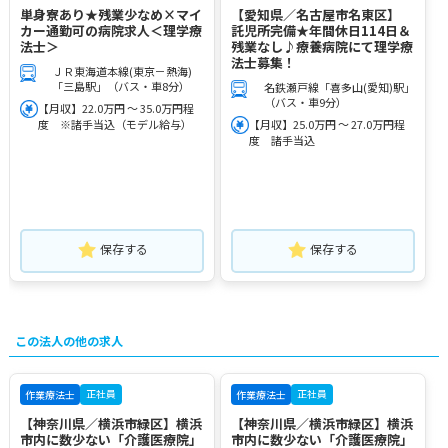
単身寮あり★残業少なめ×マイ
【愛知県／名古屋市名東区】
カー通勤可の病院求人＜理学療
託児所完備★年間休日114日＆
法士＞
残業なし♪療養病院にて理学療
法士募集！
ＪＲ東海道本線(東京－熱海)
「三島駅」（バス・車8分）
名鉄瀬戸線「喜多山(愛知)駅」
（バス・車9分）
【月収】22.0万円 ～ 35.0万円程
度 ※諸手当込（モデル給与）
【月収】25.0万円 ～ 27.0万円程
度 諸手当込
保存する
保存する
この法人の他の求人
正社員
正社員
作業療法士
作業療法士
【神奈川県／横浜市緑区】横浜
【神奈川県／横浜市緑区】横浜
市内に数少ない「介護医療院」
市内に数少ない「介護医療院」