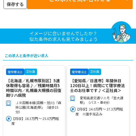
保存する
イメージに合いませんでしたか？
似た条件の求人も見てみましょう
この求人と条件が近い求人
正社員
正社員
理学療法士
理学療法士
【北海道／札幌市厚別区】5連
【愛知県／日進市】年間休日
休取得も容易♪／残業時間月5
120日以上！病院にて理学療法
時間以内／札幌最大規模の回復
士のお仕事です♪＜正社員＞
期リハ病院
愛知高速交通リニモ「芸大通
駅」（バス・車4分）
ＪＲ函館本線(函館－旭川)「森
林公園(北海道)駅」（徒歩15
【月収】24.0万円 ～ 27.3万円程
分）
度 ※諸手当込み
【月収】18.3万円 ～ 25.0万円程
度