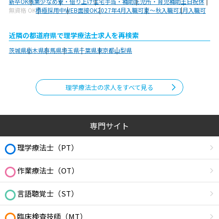
新卒OK
残業少なめ
寮・借り上げ
住宅手当・補助
託児所・育児補助
土日祝休
無資格 OK
積極採用中
WEB面接OK
2027年4月入職可
夏～秋入職可
1月入職可
近隣の都道府県で理学療法士求人を再検索
茨城県
栃木県
群馬県
埼玉県
千葉県
東京都
山梨県
理学療法士の求人をすべて見る
専門サイト
理学療法士（PT）
作業療法士（OT）
言語聴覚士（ST）
臨床検査技師（MT）