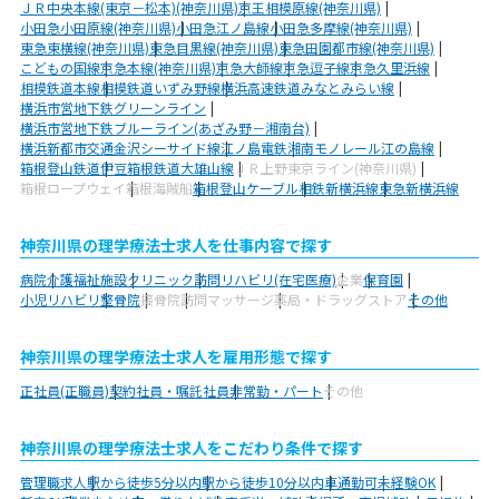
ＪＲ中央本線(東京－松本)(神奈川県)
京王相模原線(神奈川県)
小田急小田原線(神奈川県)
小田急江ノ島線
小田急多摩線(神奈川県)
東急東横線(神奈川県)
東急目黒線(神奈川県)
東急田園都市線(神奈川県)
こどもの国線
京急本線(神奈川県)
京急大師線
京急逗子線
京急久里浜線
相模鉄道本線
相模鉄道いずみ野線
横浜高速鉄道みなとみらい線
横浜市営地下鉄グリーンライン
横浜市営地下鉄ブルーライン(あざみ野－湘南台)
横浜新都市交通金沢シーサイド線
江ノ島電鉄
湘南モノレール江の島線
箱根登山鉄道
伊豆箱根鉄道大雄山線
ＪＲ上野東京ライン(神奈川県)
箱根ロープウェイ
箱根海賊船
箱根登山ケーブル
相鉄新横浜線
東急新横浜線
神奈川県の理学療法士求人を仕事内容で探す
病院
介護福祉施設
クリニック
訪問リハビリ(在宅医療)
企業
保育園
小児リハビリ
整骨院
接骨院
訪問マッサージ
薬局・ドラッグストア
その他
神奈川県の理学療法士求人を雇用形態で探す
正社員(正職員)
契約社員・嘱託社員
非常勤・パート
その他
神奈川県の理学療法士求人をこだわり条件で探す
管理職求人
駅から徒歩5分以内
駅から徒歩10分以内
車通勤可
未経験OK