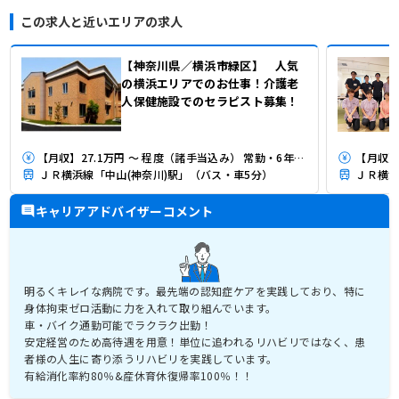
この求人と近いエリアの求人
【神奈川県／横浜市緑区】 人気
の横浜エリアでのお仕事！介護老
人保健施設でのセラピスト募集！
【月収】27.1万円 ～ 程度（諸手当込み） 常勤・6年経験モデル
【月収】3
ＪＲ横浜線「中山(神奈川)駅」（バス・車5分）
ＪＲ横浜
キャリアアドバイザーコメント
明るくキレイな病院です。最先端の認知症ケアを実践しており、特に
身体拘束ゼロ活動に力を入れて取り組んでいます。
車・バイク通勤可能でラクラク出勤！
安定経営のため高待遇を用意！単位に追われるリハビリではなく、患
者様の人生に寄り添うリハビリを実践しています。