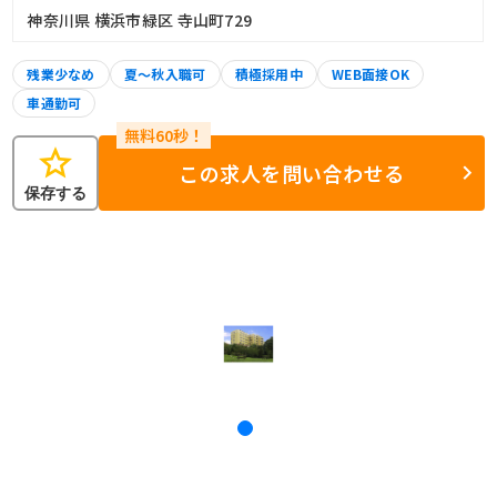
神奈川県 横浜市緑区 寺山町729
残業少なめ
夏～秋入職可
積極採用中
WEB面接OK
車通勤可
star
この求人を問い合わせる
保存する