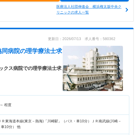
医療法人社団伸進会 横浜権太坂中央ク
リニックの求人一覧
更新日：2026/07/13 求人番号：580362
協同病院
の理学療法士求
ックス病院での理学療法士求
～
程度
ＪＲ東海道本線(東京－熱海)「川崎駅」（バス・車10分）ＪＲ南武線(川崎－
車10分） 他