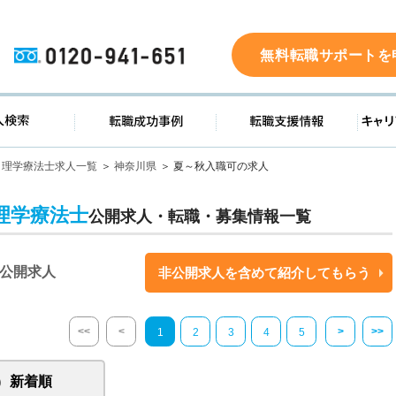
0120-941-651
無料転職サポートを
ド
求人検索
転職成功事例
転職支
理学療法士求人一覧
神奈川県
夏～秋入職可の求人
理学療法士
公開求人・転職・募集情報一覧
公開求人
非公開求人を含めて紹介してもらう
<<
<
>
>>
1
2
3
4
5
新着順