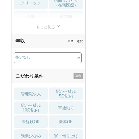
訪問リハビリ
クリニック
（在宅医療）
企業
保育園
もっと見る
小児リハビリ
整骨院
年収
※単一選択
接骨院
訪問マッサージ
薬局・
その他
ドラッグストア
こだわり条件
駅から徒歩
管理職求人
5分以内
駅から徒歩
車通勤可
10分以内
未経験OK
新卒OK
残業少なめ
寮・借り上げ