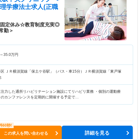
理学療法士求人(正職
祝固定休み☆教育制度充実◎
常勤＞
～
35.0
万円
谷区
ＪＲ横須賀線「保土ケ谷駅」（バス・車15分）ＪＲ横須賀線「東戸塚
他
に注力した通所リハビリテーション施設にてリハビリ業務 ・個別の運動療
とのカンファレンスを定期的に開催する予定で…
詳細を見る
この求人を問い合わせる