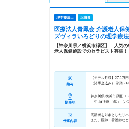
理学療法士
正職員
医療法人青鳳会 介護老人保
ズヴィラいろどり
の理学療法
【神奈川県／横浜市緑区】 人気の
老人保健施設でのセラピスト募集！
【モデル月収】
27.1
万円
（諸手当込み） 常勤・
給与
神奈川県 横浜市緑区
Ｊ
「中山(神奈川)駅」（バ
勤務地
高齢者を対象としたリハ
また、医師・看護師など
仕事内容