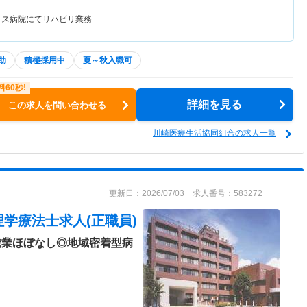
クス病院にてリハビリ業務
助
積極採用中
夏～秋入職可
詳細を見る
この求人を問い合わせる
川崎医療生活協同組合の求人一覧
更新日：2026/07/03 求人番号：583272
理学療法士求人(正職員)
残業ほぼなし◎地域密着型病