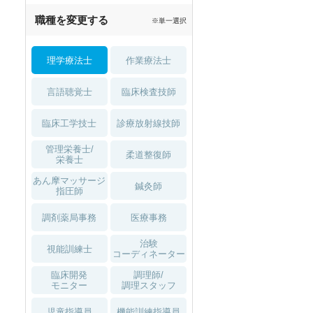
職種を変更する
※単一選択
理学療法士
作業療法士
言語聴覚士
臨床検査技師
臨床工学技士
診療放射線技師
管理栄養士/
柔道整復師
栄養士
あん摩マッサージ
鍼灸師
指圧師
調剤薬局事務
医療事務
治験
視能訓練士
コーディネーター
臨床開発
調理師/
モニター
調理スタッフ
児童指導員
機能訓練指導員