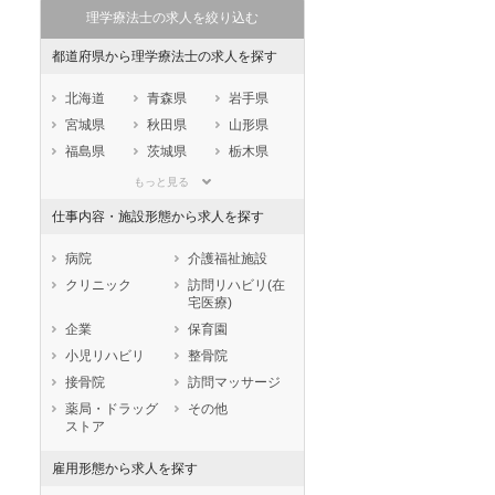
理学療法士の求人を絞り込む
都道府県から理学療法士の求人を探す
北海道
青森県
岩手県
宮城県
秋田県
山形県
福島県
茨城県
栃木県
群馬県
埼玉県
千葉県
もっと見る
東京都
神奈川県
新潟県
仕事内容・施設形態から求人を探す
山梨県
長野県
富山県
石川県
福井県
岐阜県
病院
介護福祉施設
静岡県
愛知県
三重県
クリニック
訪問リハビリ(在
宅医療)
滋賀県
京都府
大阪府
企業
保育園
兵庫県
奈良県
和歌山県
小児リハビリ
整骨院
鳥取県
島根県
岡山県
接骨院
訪問マッサージ
広島県
山口県
徳島県
薬局・ドラッグ
その他
香川県
愛媛県
高知県
ストア
福岡県
佐賀県
長崎県
雇用形態から求人を探す
熊本県
大分県
宮崎県