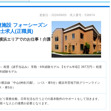
更新日：2026/08/05 求人番号：538974
健施設 フォーシーズン
士求人(正職員)
横浜エリアでのお仕事！介護
～
程度（諸手当込み） 常勤・6年経験モデル 【モデル年収】
397
万円～
程度
6年経験モデル
Ｒ横浜線「中山(神奈川)駅」（バス・車5分）横浜市営地下鉄グリーンライン
ス・車5分）
ビリ業務全般。日常生活を行う上での基本動作のサポートをして頂きます。
様々な人との連携が必要となります。