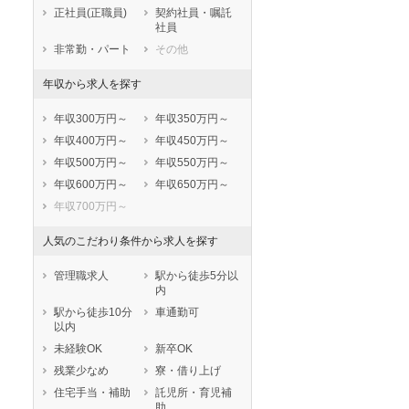
鹿児島県
沖縄県
正社員(正職員)
契約社員・嘱託
社員
非常勤・パート
その他
年収から求人を探す
年収300万円～
年収350万円～
年収400万円～
年収450万円～
年収500万円～
年収550万円～
年収600万円～
年収650万円～
年収700万円～
人気のこだわり条件から求人を探す
管理職求人
駅から徒歩5分以
内
駅から徒歩10分
車通勤可
以内
未経験OK
新卒OK
残業少なめ
寮・借り上げ
住宅手当・補助
託児所・育児補
助