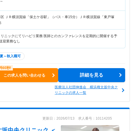
～
谷区
ＪＲ横須賀線「保土ケ谷駅」（バス・車15分）ＪＲ横須賀線「東戸塚
他
クリニックにてリハビリ業務 医師とのカンファレンスを定期的に開催する予
※送迎業務なし
夏～秋入職可
詳細を見る
この求人を問い合わせる
医療法人社団伸進会 横浜権太坂中央ク
リニックの求人一覧
更新日：2026/07/13 求人番号：10114205
太坂中央クリニック ＜