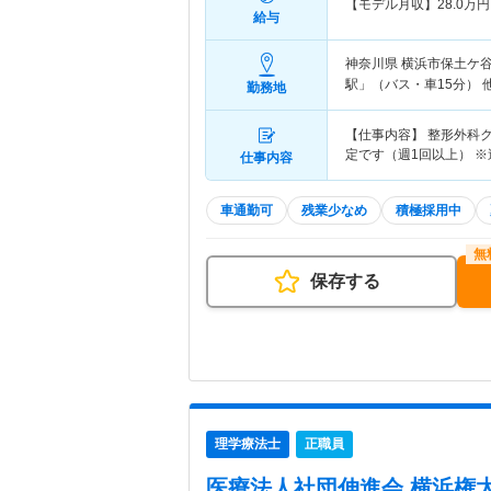
【モデル月収】
28.0
万円
給与
神奈川県 横浜市保土ケ
駅」（バス・車15分） 
勤務地
【仕事内容】 整形外科
定です（週1回以上） 
仕事内容
車通勤可
残業少なめ
積極採用中
保存する
理学療法士
正職員
医療法人社団伸進会 横浜権