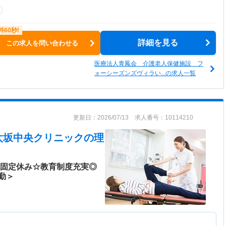
詳細を見る
この求人を問い合わせる
医療法人青鳳会 介護老人保健施設 フ
ォーシーズンズヴィラい...の求人一覧
更新日：2026/07/13 求人番号：10114210
太坂中央クリニック
の理
祝固定休み☆教育制度充実◎
勤＞