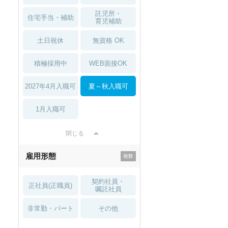
託児所・
住宅手当・補助
育児補助
土日祝休
無資格 OK
積極採用中
WEB面接OK
2027年4月入職可
夏～秋入職可
1月入職可
閉じる
雇用形態
契約社員・
正社員(正職員)
嘱託社員
非常勤・パート
その他