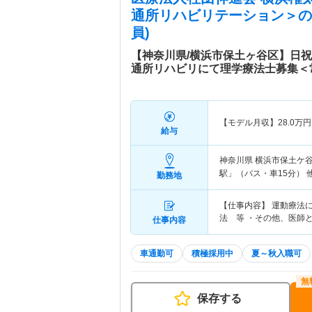
通所リハビリテーション＞
の
員)
【神奈川県/横浜市保土ヶ谷区】日
通所リハビリにて理学療法士募集＜
【モデル月収】
28.0
万円
給与
神奈川県 横浜市保土ケ
駅」（バス・車15分） 
勤務地
【仕事内容】 運動療法
法 等 ・その他、医師
仕事内容
車通勤可
積極採用中
夏～秋入職可
保存する