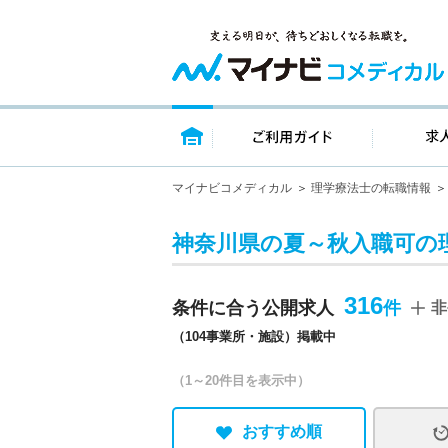
トップページ
ご利用ガイ
マイナビコメディカル
理学療法士の転職情報
神奈川県の夏～秋入職可の
316
条件に合う公開求人
非
（104事業所・施設）掲載中
（1～20件目を表示中）
おすすめ順