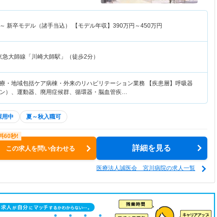
～
新卒モデル（諸手当込） 【モデル年収】
390
万円～
450
万円
京急大師線「川崎大師駅」（徒歩2分）
療・地域包括ケア病棟・外来のリハビリテーション業務 【疾患層】呼吸器
ン）、運動器、廃用症候群、循環器・脳血管疾…
採用中
夏～秋入職可
詳細を見る
この求人を問い合わせる
医療法人誠医会 宮川病院の求人一覧