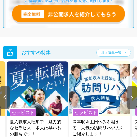
全国の理学療法士求人
から検索いただくことも可能です。
無料転職支援サービス
にお申し込みいただくと、ご希望条件をヒアリン
グした上で求人をご提案いたします。
ご希望条件がまだ定まっていない方は
人気の希望条件をピックアップし
た求人特集
をぜひご活用ください。
転職支援の他、情報収集や募集状況の確認も、お気軽にご相談くださ
い。
おすすめ特集
求人特集一覧
セラピスト
セラピスト
夏入職求人増加中！魅力的
高年収＆土日休みを狙え
なセラピスト求人は早いも
る！人気の訪問リハ求人を
の勝ちです！
ご紹介します！