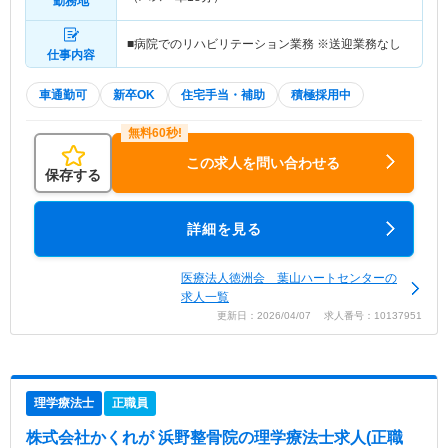
勤務地
■病院でのリハビリテーション業務 ※送迎業務なし
仕事内容
車通勤可
新卒OK
住宅手当・補助
積極採用中
この求人を問い合わせる
保存する
詳細を見る
医療法人徳洲会 葉山ハートセンターの
求人一覧
更新日：2026/04/07 求人番号：10137951
理学療法士
正職員
株式会社かくれが 浜野整骨院
の理学療法士求人(正職