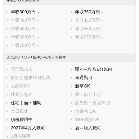
市部
年収300万円～
年収350万円～
横須賀市
平塚市
年収400万円～
年収450万円～
鎌倉市
藤沢市
年収500万円～
年収550万円～
小田原市
茅ヶ崎市
年収600万円～
年収650万円～
逗子市
三浦市
年収700万円～
秦野市
厚木市
大和市
伊勢原市
人気のこだわり条件から求人を探す
海老名市
座間市
管理職求人
駅から徒歩5分以内
南足柄市
綾瀬市
駅から徒歩10分以内
車通勤可
三浦郡葉山町
高座郡寒川町
未経験OK
新卒OK
中郡大磯町
中郡二宮町
残業少なめ
寮・借り上げ
足柄上郡中井町
足柄上郡大井町
住宅手当・補助
託児所・育児補助
足柄上郡松田町
足柄上郡山北町
土日祝休
無資格 OK
足柄上郡開成町
足柄下郡箱根町
積極採用中
WEB面接OK
足柄下郡真鶴町
足柄下郡湯河原町
2027年4月入職可
夏～秋入職可
愛甲郡愛川町
愛甲郡清川村
1月入職可