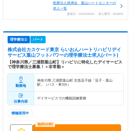
医療法人徳洲会 葉山ハートセンターの
求人一覧
更新日：2026/08/04 求人番号：654835
理学療法士
パート
株式会社カスケード東京 らいおんハートリハビリデイ
サービス葉山フットパワー
の理学療法士求人(パート)
【神奈川県／三浦郡葉山町】リハビリに特化したデイサービス
で理学療法士募集！＜非常勤＞
神奈川県 三浦郡葉山町
京急逗子線「逗子・葉山
駅」（バス・車3分）
勤務地
デイサービスでの機能訓練業務
仕事内容
積極採用中