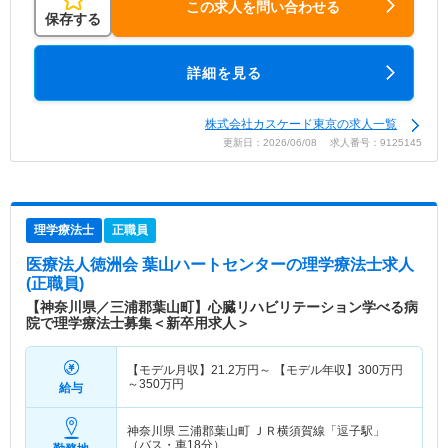
この求人を問い合わせる
保存する
詳細を見る
株式会社カスケード東京の求人一覧
更新日：2026/06/08 求人番号：9125145
理学療法士
正職員
医療法人徳洲会 葉山ハートセンター
の理学療法士求人
(正職員)
【神奈川県／三浦郡葉山町】心臓リハビリテーション学べる病
院で理学療法士募集＜新卒用求人＞
【モデル月収】
21.2
万円～
【モデル年収】
300
万円
～
350
万円
給与
神奈川県 三浦郡葉山町
ＪＲ横須賀線「逗子駅」
（バス・車18分）