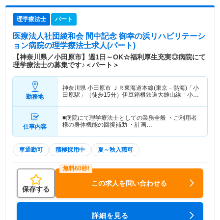
理学療法士
パート
医療法人社団綾和会 間中記念 御幸の浜リハビリテーシ
ョン病院
の理学療法士求人(パート)
【神奈川県／小田原市】週1日～OK☆福利厚生充実◎病院にて
理学療法士の募集です♪＜パート＞
神奈川県 小田原市
ＪＲ東海道本線(東京－熱海)「小
田原駅」（徒歩15分）伊豆箱根鉄道大雄山線「小田
勤務地
原駅」（徒歩15分） 他
■病院にて理学療法士としての業務全般 ・ご利用者
様の身体機能の回復補助 ・計画…
仕事内容
車通勤可
積極採用中
夏～秋入職可
この求人を問い合わせる
保存する
詳細を見る