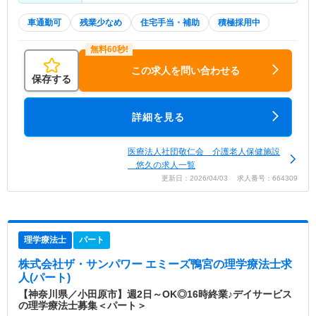
車通勤可
残業少なめ
住宅手当・補助
積極採用中
この求人を問い合わせる
保存する
詳細を見る
医療法人社団敬仁会 介護老人保健施設
悠久の求人一覧
更新日：2026/04/03 求人番号：664309
理学療法士
パート
株式会社ザ・サンパワー エミーズ鴨宮
の理学療法士求
人(パート)
【神奈川県／小田原市】週2日～OK◎16時終業♪デイサービス
の理学療法士募集＜パート＞