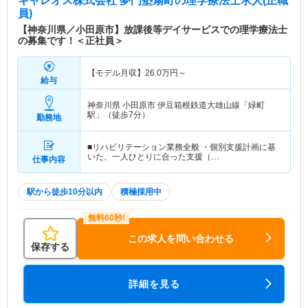
キャレオス株式会社 夢門塾扇町
の理学療法士求人(正職
員)
【神奈川県／小田原市】放課後等デイサービスでの理学療法士
の募集です！＜正社員＞
【モデル月収】
26.0
万円～
給与
神奈川県 小田原市
伊豆箱根鉄道大雄山線「緑町
駅」（徒歩7分）
勤務地
■リハビリテーション業務全般 ・個別支援計画に基
いた、一人ひとりに合った支援（…
仕事内容
駅から徒歩10分以内
積極採用中
この求人を問い合わせる
保存する
詳細を見る