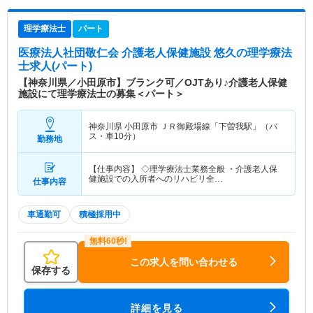
理学療法士
パート
医療法人社団敬仁会 介護老人保健施設 悠久
の理学療法
士求人(パート)
【神奈川県／小田原市】ブランク可／OJTあり♪介護老人保健
施設にて理学療法士の募集＜パート＞
神奈川県 小田原市
ＪＲ御殿場線「下曽我駅」（バ
ス・車10分）
勤務地
【仕事内容】 ◇理学療法士業務全般 ・介護老人保
健施設での入所者へのリハビリ全…
仕事内容
車通勤可
積極採用中
この求人を問い合わせる
保存する
詳細を見る