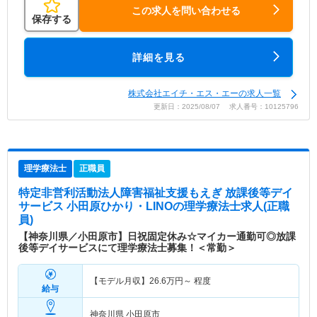
この求人を問い合わせる
保存する
詳細を見る
株式会社エイチ・エス・エーの求人一覧
更新日：2025/08/07 求人番号：10125796
理学療法士
正職員
特定非営利活動法人障害福祉支援もえぎ 放課後等デイ
サービス 小田原ひかり・LINO
の理学療法士求人(正職
員)
【神奈川県／小田原市】日祝固定休み☆マイカー通勤可◎放課
後等デイサービスにて理学療法士募集！＜常勤＞
【モデル月収】
26.6
万円～
程度
給与
神奈川県 小田原市