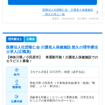
医療法人社団敬仁会 介護老人保健施設
悠久の求人一覧
更新日：2026/04/03 求人番号：9729704
理学療法士
正職員
医療法人社団敬仁会 介護老人保健施設 悠久
の理学療法
士求人(正職員)
【神奈川県／小田原市】 車通勤可能！介護老人保健施設での
セラピスト募集！
【モデル月収】
23.5
万円～
程度（諸手当込）
給与
神奈川県 小田原市
ＪＲ東海道本線(東京－熱海)「鴨
宮駅」（バス・車16分）
勤務地
高齢者を対象としたリハビリ業務全般。日常生活を
行う上での基本動作のサポートをし…
仕事内容