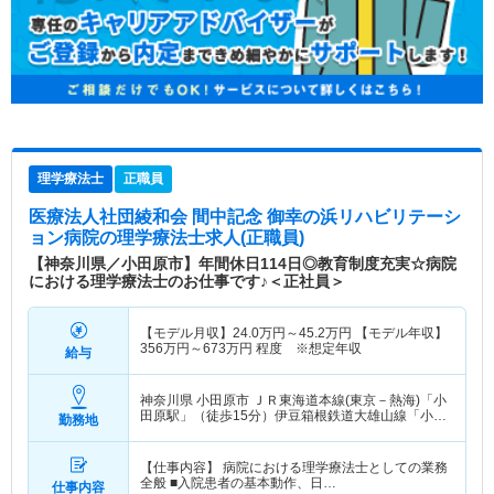
理学療法士
正職員
医療法人社団綾和会 間中記念 御幸の浜リハビリテーシ
ョン病院
の理学療法士求人(正職員)
【神奈川県／小田原市】年間休日114日◎教育制度充実☆病院
における理学療法士のお仕事です♪＜正社員＞
【モデル月収】
24.0
万円～
45.2
万円
【モデル年収】
356
万円～
673
万円
程度 ※想定年収
給与
神奈川県 小田原市
ＪＲ東海道本線(東京－熱海)「小
田原駅」（徒歩15分）伊豆箱根鉄道大雄山線「小田
勤務地
原駅」（徒歩15分） 他
【仕事内容】 病院における理学療法士としての業務
全般 ■入院患者の基本動作、日…
仕事内容