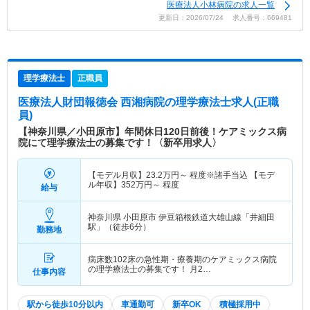
医療法人小林病院の求人一覧
更新日：2026/07/24 求人番号：669481
理学療法士
正職員
医療法人財団報徳会 西湘病院
の理学療法士求人(正職
員)
【神奈川県／小田原市】年間休日120日前後！ケアミックス病
院にて理学療法士の募集です！〈新卒用求人〉
【モデル月収】
23.2
万円～
程度※諸手当込 【モデ
ル年収】
352
万円～
程度
給与
神奈川県 小田原市
伊豆箱根鉄道大雄山線「井細田
駅」（徒歩6分）
勤務地
病床数102床の急性期・療養期のケアミックス病院
の理学療法士の募集です！ 月2…
仕事内容
駅から徒歩10分以内
車通勤可
新卒OK
積極採用中