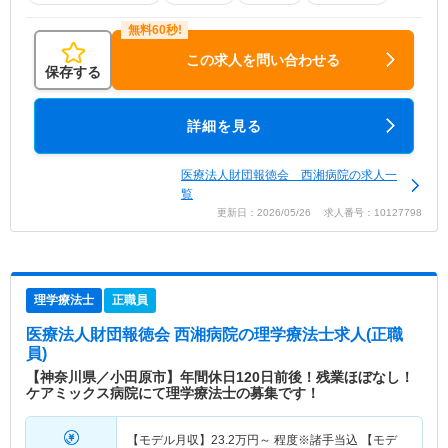
この求人を問い合わせる
保存する
詳細を見る
医療法人財団報徳会 西湘病院の求人一
覧
更新日：2026/05/26 求人番号：10127798
理学療法士
正職員
医療法人財団報徳会 西湘病院
の理学療法士求人(正職
員)
【神奈川県／小田原市】年間休日120日前後！残業ほぼなし！
ケアミックス病院にて理学療法士の募集です！
【モデル月収】
23.2
万円～
程度※諸手当込 【モデ