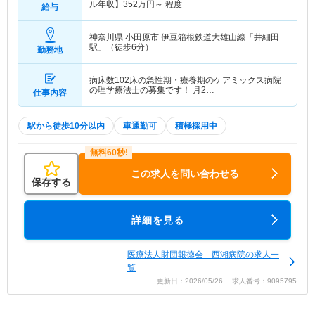
ル年収】
352
万円～
程度
給与
神奈川県 小田原市
伊豆箱根鉄道大雄山線「井細田
駅」（徒歩6分）
勤務地
病床数102床の急性期・療養期のケアミックス病院
の理学療法士の募集です！ 月2…
仕事内容
駅から徒歩10分以内
車通勤可
積極採用中
この求人を問い合わせる
保存する
詳細を見る
医療法人財団報徳会 西湘病院の求人一
覧
更新日：2026/05/26 求人番号：9095795