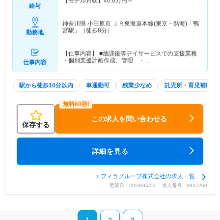
【モデル月収】
40.0
万円～
給与
神奈川県 小田原市
ＪＲ東海道本線(東京－熱海)「鴨
宮駅」（徒歩8分）
勤務地
【仕事内容】 ■放課後等デイサービスでの支援業務
・個別支援計画作成、管理 ・…
仕事内容
駅から徒歩10分以内
車通勤可
残業少なめ
託児所・育児補助
この求人を問い合わせる
保存する
詳細を見る
エフィラグループ株式会社の求人一覧
更新日：2024/06/03 求人番号：9837260
1
2
3