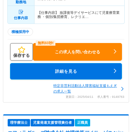
勤務地
【仕事内容】 放課後等デイサービスにて児童療育業
務 ・個別/集団療育、レクリエ…
仕事内容
積極採用中
この求人を問い合わせる
保存する
詳細を見る
特定非営利活動法人障害福祉支援もえぎ
の求人一覧
更新日：2025/04/11 求人番号：9149763
理学療法士
児童発達支援管理責任者
正職員