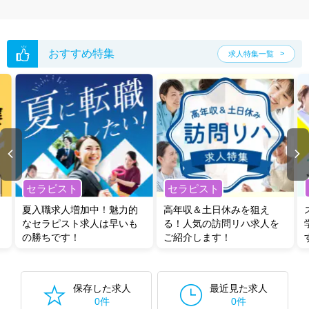
ご希望条件がまだ定まっていない方は
人気の希望条件をピックアップし
た求人特集
をぜひご活用ください。
転職支援の他、情報収集や募集状況の確認も、お気軽にご相談くださ
い。
おすすめ特集
求人特集一覧
セラピスト
セラピスト
夏入職求人増加中！魅力的
高年収＆土日休みを狙え
なセラピスト求人は早いも
る！人気の訪問リハ求人を
の勝ちです！
ご紹介します！
保存した求人
最近見た求人
0件
0件