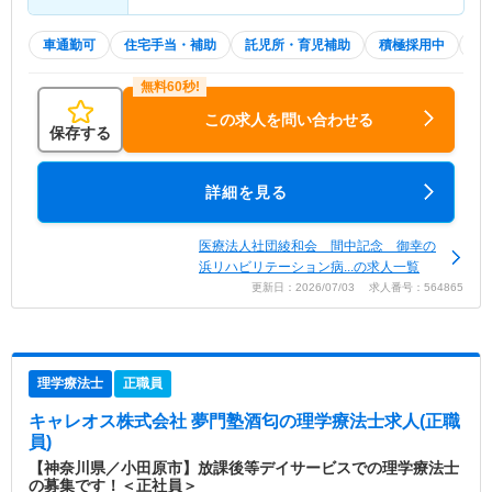
車通勤可
住宅手当・補助
託児所・育児補助
積極採用中
夏
この求人を問い合わせる
保存する
詳細を見る
医療法人社団綾和会 間中記念 御幸の
浜リハビリテーション病...の求人一覧
更新日：2026/07/03 求人番号：564865
理学療法士
正職員
キャレオス株式会社 夢門塾酒匂
の理学療法士求人(正職
員)
【神奈川県／小田原市】放課後等デイサービスでの理学療法士
の募集です！＜正社員＞