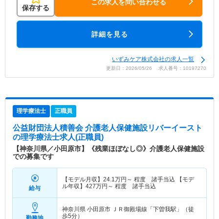
この求人を問い合わせる
保存する
詳細を見る
いずみケア株式会社の求人一覧
更新日：2026/05/26 求人番号：10197270
理学療法士
正職員
公益財団法人積善会 介護老人保健施設リバーイースト
の理学療法士求人(正職員)
【神奈川県／小田原市】《残業ほぼなし◎》介護老人保健施設
での募集です
【モデル月収】
24.1
万円～
程度 諸手当込 【モデ
ル年収】
427
万円～
程度 諸手当込
給与
神奈川県 小田原市
ＪＲ御殿場線「下曽我駅」（徒
歩5分）
勤務地