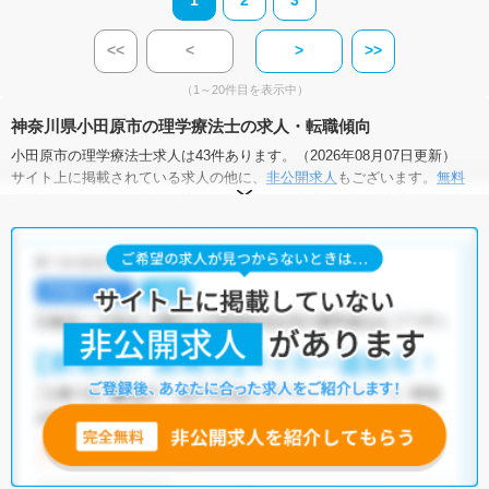
<<
<
>
>>
（1～20件目を表示中）
神奈川県小田原市の理学療法士の求人・転職傾向
小田原市の理学療法士求人は43件あります。（2026年08月07日更新）
サイト上に掲載されている求人の他に、
非公開求人
もございます。
無料
転職支援サービス
にお申し込みいただくと、全求人からご希望条件に合
う求人を提案させていただきます。
小田原市の理学療法士求人では以下のような条件が人気です。
・
土日祝休
・
積極採用中
・
新卒OK
・
正社員(正職員)
・
病院
・
クリニック
・
介護福祉施設
・
訪問リハビリ(在宅医療)
・
小児リハビ
リ
・
保育園
・
その他
他の条件でも人気の求人がございますので、「こだわり条件」から検索
いただくか、お気軽にお問い合わせください。
全国の理学療法士求人
から検索いただくことも可能です。
無料転職支援サービス
にお申し込みいただくと、ご希望条件をヒアリン
グした上で求人をご提案いたします。