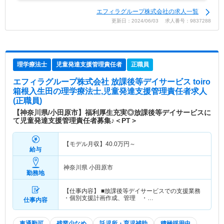
エフィラグループ株式会社の求人一覧
更新日：2024/06/03 求人番号：9837288
理学療法士
児童発達支援管理責任者
正職員
エフィラグループ株式会社 放課後等デイサービス toiro
箱根入生田
の理学療法士,児童発達支援管理責任者求人
(正職員)
【神奈川県/小田原市】福利厚生充実◎放課後等デイサービスに
て児童発達支援管理責任者募集♪＜PT＞
【モデル月収】
40.0
万円～
給与
神奈川県 小田原市
勤務地
【仕事内容】 ■放課後等デイサービスでの支援業務
・個別支援計画作成、管理 ・…
仕事内容
車通勤可
残業少なめ
託児所・育児補助
積極採用中