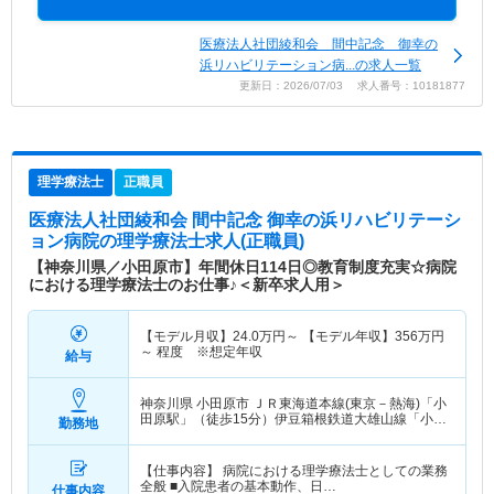
医療法人社団綾和会 間中記念 御幸の
浜リハビリテーション病...の求人一覧
更新日：2026/07/03 求人番号：10181877
理学療法士
正職員
医療法人社団綾和会 間中記念 御幸の浜リハビリテーシ
ョン病院
の理学療法士求人(正職員)
【神奈川県／小田原市】年間休日114日◎教育制度充実☆病院
における理学療法士のお仕事♪＜新卒求人用＞
【モデル月収】
24.0
万円～
【モデル年収】
356
万円
～
程度 ※想定年収
給与
神奈川県 小田原市
ＪＲ東海道本線(東京－熱海)「小
田原駅」（徒歩15分）伊豆箱根鉄道大雄山線「小田
勤務地
原駅」（徒歩15分） 他
【仕事内容】 病院における理学療法士としての業務
全般 ■入院患者の基本動作、日…
仕事内容