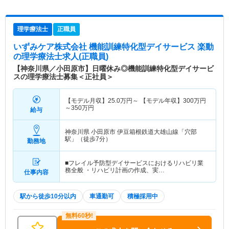
理学療法士
正職員
いずみケア株式会社 機能訓練特化型デイサービス 楽動
の理学療法士求人(正職員)
【神奈川県／小田原市】日曜休み◎機能訓練特化型デイサービ
スの理学療法士募集＜正社員＞
【モデル月収】
25.0
万円～
【モデル年収】
300
万円
～
350
万円
給与
神奈川県 小田原市
伊豆箱根鉄道大雄山線「穴部
駅」（徒歩7分）
勤務地
■フレイル予防型デイサービスにおけるリハビリ業
務全般 ・リハビリ計画の作成、実…
仕事内容
駅から徒歩10分以内
車通勤可
積極採用中