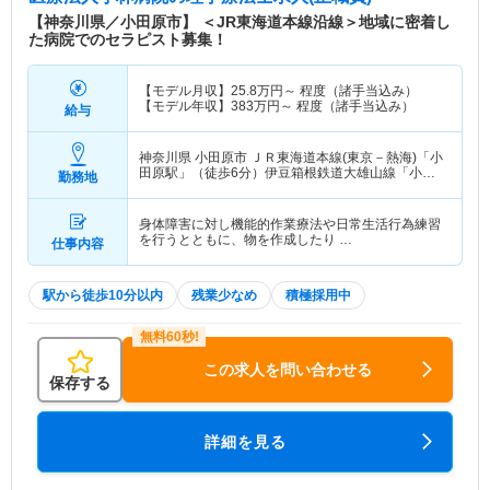
【神奈川県／小田原市】 ＜JR東海道本線沿線＞地域に密着し
た病院でのセラピスト募集！
【モデル月収】
25.8
万円～
程度（諸手当込み）
【モデル年収】
383
万円～
程度（諸手当込み）
給与
神奈川県 小田原市
ＪＲ東海道本線(東京－熱海)「小
田原駅」（徒歩6分）伊豆箱根鉄道大雄山線「小田
勤務地
原駅」（徒歩6分） 他
身体障害に対し機能的作業療法や日常生活行為練習
を行うとともに、物を作成したり …
仕事内容
駅から徒歩10分以内
残業少なめ
積極採用中
この求人を問い合わせる
保存する
詳細を見る