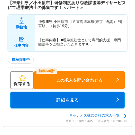
【神奈川県／小田原市】研修制度あり◎放課後等デイサービス
にて理学療法士の募集です！＜パート＞
神奈川県 小田原市
ＪＲ東海道本線(東京－熱海)「鴨
宮駅」（徒歩19分）
勤務地
【仕事内容】 ■理学療法士として専門的支援・専門
療法等をご担当いただきます ■…
仕事内容
積極採用中
この求人を問い合わせる
保存する
詳細を見る
キャレオス株式会社の求人一覧
更新日：2026/04/27 求人番号：10206076