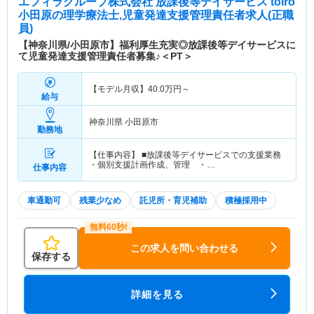
エフィラグループ株式会社 放課後等デイサービス toiro
小田原
の理学療法士,児童発達支援管理責任者求人(正職
員)
【神奈川県/小田原市】福利厚生充実◎放課後等デイサービスに
て児童発達支援管理責任者募集♪＜PT＞
【モデル月収】
40.0
万円～
給与
神奈川県 小田原市
勤務地
【仕事内容】 ■放課後等デイサービスでの支援業務
・個別支援計画作成、管理 ・…
仕事内容
車通勤可
残業少なめ
託児所・育児補助
積極採用中
この求人を問い合わせる
保存する
詳細を見る