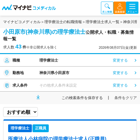
マイナビコメディカル
理学療法士の転職情報
理学療法士求人一覧
神奈川県
小田原市(神奈川県)の理学療法士
公開求人・転職・募集情
報一覧
43
求人数
件
※非公開求人を除く
2026年08月07日(金)更新
職種
理学療法士
変更する
勤務地
神奈川県小田原市
変更する
求人条件
その他求人条件未設定
変更する
この検索条件を保存する
条件をクリア
理学療法士
正職員
医療法人小林病院
の理学療法士求人(正職員)