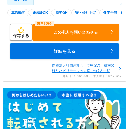
車通勤可
未経験OK
新卒OK
寮・借り上げ
住宅手当・補助
この求人を問い合わせる
保存する
詳細を見る
医療法人社団綾和会 間中記念 御幸の
浜リハビリテーション病...の求人一覧
更新日：2026/07/03 求人番号：10125637