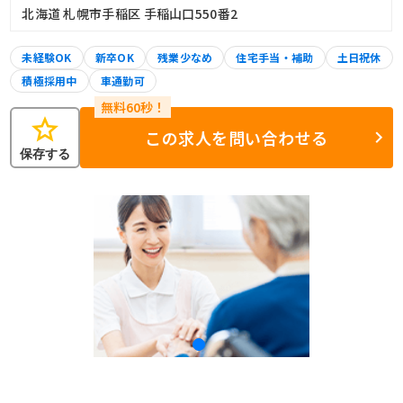
北海道 札幌市手稲区 手稲山口550番2
未経験OK
新卒OK
残業少なめ
住宅手当・補助
土日祝休
積極採用中
車通勤可
star
この求人を問い合わせる
保存する