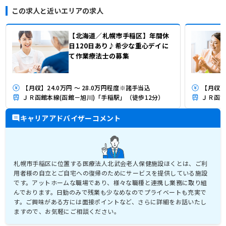
この求人と近いエリアの求人
【北海道／札幌市手稲区】年間休
日120日あり♪希少な重心デイに
て作業療法士の募集
【月収】24.0万円 ～ 28.0万円程度※諸手当込
【月収】2
ＪＲ函館本線(函館－旭川)「手稲駅」（徒歩12分）
ＪＲ函館
キャリアアドバイザーコメント
札幌市手稲区に位置する医療法人北武会老人保健施設ほくとは、ご利
用者様の自立とご自宅への復帰のためにサービスを提供している施設
です。アットホームな職場であり、様々な職種と連携し業務に取り組
んでおります。日勤のみで残業も少なめなのでプライベートも充実で
す。ご興味がある方には面接ポイントなど、さらに詳細をお話いたし
ますので、お気軽にご相談ください。