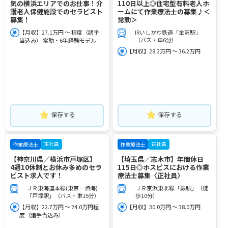
気の横浜エリアでのお仕事！介
110日以上◎住宅型有料老人ホ
護老人保健施設でのセラピスト
ームにて作業療法士の募集♪＜
募集！
常勤＞
【月収】27.1万円 ～ 程度（諸手
IRいしかわ鉄道「金沢駅」
（バス・車6分）
当込み） 常勤・6年経験モデル
【月収】28.2万円 ～ 36.2万円
保存する
保存する
正社員
正社員
作業療法士
作業療法士
【神奈川県／横浜市戸塚区】
【埼玉県／志木市】年間休日
4週10休制とお休み多めのセラ
115日◎ホスピスにおける作業
ピスト求人です！
療法士募集〈正社員〉
ＪＲ東海道本線(東京－熱海)
ＪＲ京浜東北線「蕨駅」（徒
「戸塚駅」（バス・車15分）
歩10分）
【月収】22.7万円 ～ 24.0万円程
【月収】30.0万円 ～ 38.0万円
度（諸手当込み）