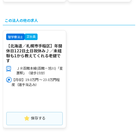
この法人の他の求人
正社員
理学療法士
【北海道／札幌市手稲区】年間
休日122日土日祝休み♪／未経
験も1から教えてくれる老健で
す
ＪＲ函館本線(函館－旭川)「星
置駅」（徒歩15分）
【月収】19.0万円 ～ 23.0万円程
度（諸手当込み）
保存する