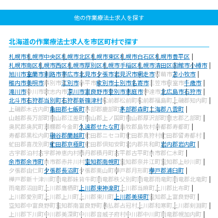
他の作業療法士求人を探す
北海道の作業療法士求人を市区町村で探す
札幌市
札幌市中央区
札幌市北区
札幌市東区
札幌市白石区
札幌市豊平区
札幌市南区
札幌市西区
札幌市厚別区
札幌市手稲区
札幌市清田区
函館市
小樽市
旭川市
室蘭市
釧路市
帯広市
北見市
夕張市
岩見沢市
網走市
留萌市
苫小牧市
稚内市
美唄市
芦別市
江別市
赤平市
紋別市
士別市
名寄市
三笠市
根室市
千歳市
滝川市
砂川市
歌志内市
深川市
富良野市
登別市
恵庭市
伊達市
北広島市
石狩市
北斗市
石狩郡当別町
石狩郡新篠津村
松前郡松前町
松前郡福島町
上磯郡知内町
上磯郡木古内町
亀田郡七飯町
茅部郡鹿部町
茅部郡森町
二海郡八雲町
山越郡長万部町
檜山郡江差町
檜山郡上ノ国町
檜山郡厚沢部町
爾志郡乙部町
奥尻郡奥尻町
瀬棚郡今金町
久遠郡せたな町
島牧郡島牧村
寿都郡寿都町
寿都郡黒松内町
磯谷郡蘭越町
虻田郡ニセコ町
虻田郡真狩村
虻田郡留寿都村
虻田郡喜茂別町
虻田郡京極町
虻田郡倶知安町
岩内郡共和町
岩内郡岩内町
古宇郡泊村
古宇郡神恵内村
積丹郡積丹町
古平郡古平町
余市郡仁木町
余市郡余市町
余市郡赤井川村
空知郡南幌町
空知郡奈井江町
空知郡上砂川町
夕張郡由仁町
夕張郡長沼町
夕張郡栗山町
樺戸郡月形町
樺戸郡浦臼町
樺戸郡新十津川町
雨竜郡妹背牛町
雨竜郡秩父別町
雨竜郡雨竜町
雨竜郡北竜町
雨竜郡沼田町
上川郡鷹栖町
上川郡東神楽町
上川郡当麻町
上川郡比布町
上川郡愛別町
上川郡上川町
上川郡東川町
上川郡美瑛町
空知郡上富良野町
空知郡中富良野町
空知郡南富良野町
勇払郡占冠村
上川郡和寒町
上川郡剣淵町
上川郡下川町
中川郡美深町
中川郡音威子府村
中川郡中川町
雨竜郡幌加内町