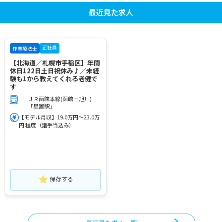
最近見た求人
正社員
作業療法士
【北海道／札幌市手稲区】年間
休日122日土日祝休み♪／未経
験も1から教えてくれる老健で
す
ＪＲ函館本線(函館－旭川)
「星置駅」
【モデル月収】19.0万円～23.0万
円 程度（諸手当込み）
保存する