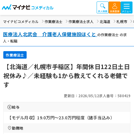
マイナビコメディカル
作業療法士
作業療法士求人
北海道
札幌市
医療法人北武会 介護老人保健施設ほくと
の作業療法士 の求
人・転職
作業療法士
【北海道／札幌市手稲区】年間休日122日土日
祝休み♪／未経験も1から教えてくれる老健で
す
更新日：2026/05/12
求人番号：580419
給与
【モデル月収】19.0万円〜23.0万円程度（諸手当込み）
勤務地