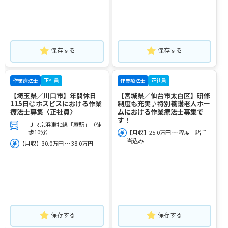
保存する
保存する
正社員
正社員
作業療法士
作業療法士
【埼玉県／川口市】年間休日
【宮城県／仙台市太白区】研修
115日◎ホスピスにおける作業
制度も充実♪特別養護老人ホー
療法士募集〈正社員〉
ムにおける作業療法士募集で
す！
ＪＲ京浜東北線「蕨駅」（徒
歩10分）
【月収】25.0万円 ～ 程度 諸手
当込み
【月収】30.0万円 ～ 38.0万円
保存する
保存する