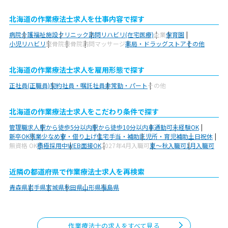
北海道の作業療法士求人を仕事内容で探す
病院
介護福祉施設
クリニック
訪問リハビリ(在宅医療)
企業
保育園
小児リハビリ
整骨院
接骨院
訪問マッサージ
薬局・ドラッグストア
その他
北海道の作業療法士求人を雇用形態で探す
正社員(正職員)
契約社員・嘱託社員
非常勤・パート
その他
北海道の作業療法士求人をこだわり条件で探す
管理職求人
駅から徒歩5分以内
駅から徒歩10分以内
車通勤可
未経験OK
新卒OK
残業少なめ
寮・借り上げ
住宅手当・補助
託児所・育児補助
土日祝休
無資格 OK
積極採用中
WEB面接OK
2027年4月入職可
夏～秋入職可
1月入職可
近隣の都道府県で作業療法士求人を再検索
青森県
岩手県
宮城県
秋田県
山形県
福島県
作業療法士の求人をすべて見る