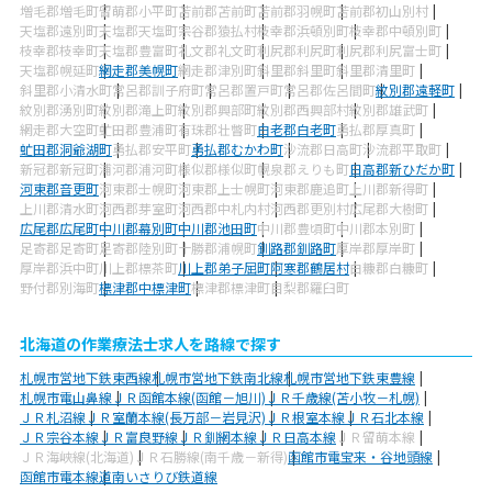
増毛郡増毛町
留萌郡小平町
苫前郡苫前町
苫前郡羽幌町
苫前郡初山別村
天塩郡遠別町
天塩郡天塩町
宗谷郡猿払村
枝幸郡浜頓別町
枝幸郡中頓別町
枝幸郡枝幸町
天塩郡豊富町
礼文郡礼文町
利尻郡利尻町
利尻郡利尻富士町
天塩郡幌延町
網走郡美幌町
網走郡津別町
斜里郡斜里町
斜里郡清里町
斜里郡小清水町
常呂郡訓子府町
常呂郡置戸町
常呂郡佐呂間町
紋別郡遠軽町
紋別郡湧別町
紋別郡滝上町
紋別郡興部町
紋別郡西興部村
紋別郡雄武町
網走郡大空町
虻田郡豊浦町
有珠郡壮瞥町
白老郡白老町
勇払郡厚真町
虻田郡洞爺湖町
勇払郡安平町
勇払郡むかわ町
沙流郡日高町
沙流郡平取町
新冠郡新冠町
浦河郡浦河町
様似郡様似町
幌泉郡えりも町
日高郡新ひだか町
河東郡音更町
河東郡士幌町
河東郡上士幌町
河東郡鹿追町
上川郡新得町
上川郡清水町
河西郡芽室町
河西郡中札内村
河西郡更別村
広尾郡大樹町
広尾郡広尾町
中川郡幕別町
中川郡池田町
中川郡豊頃町
中川郡本別町
足寄郡足寄町
足寄郡陸別町
十勝郡浦幌町
釧路郡釧路町
厚岸郡厚岸町
厚岸郡浜中町
川上郡標茶町
川上郡弟子屈町
阿寒郡鶴居村
白糠郡白糠町
野付郡別海町
標津郡中標津町
標津郡標津町
目梨郡羅臼町
北海道の作業療法士求人を路線で探す
札幌市営地下鉄東西線
札幌市営地下鉄南北線
札幌市営地下鉄東豊線
札幌市電山鼻線
ＪＲ函館本線(函館－旭川)
ＪＲ千歳線(苫小牧－札幌)
ＪＲ札沼線
ＪＲ室蘭本線(長万部－岩見沢)
ＪＲ根室本線
ＪＲ石北本線
ＪＲ宗谷本線
ＪＲ富良野線
ＪＲ釧網本線
ＪＲ日高本線
ＪＲ留萌本線
ＪＲ海峡線(北海道)
ＪＲ石勝線(南千歳－新得)
函館市電宝来・谷地頭線
函館市電本線
道南いさりび鉄道線