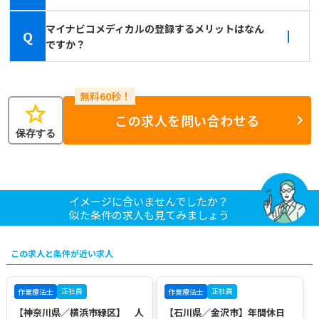
マイナビコメディカルの登録するメリットはなん
Q
ですか？
star
この求人を問い合わせる
保存する
イメージに合いませんでしたか？
似た条件の求人も見てみましょう
この求人と条件が近い求人
正社員
正社員
作業療法士
作業療法士
【神奈川県／横浜市緑区】 人
【石川県／金沢市】年間休日