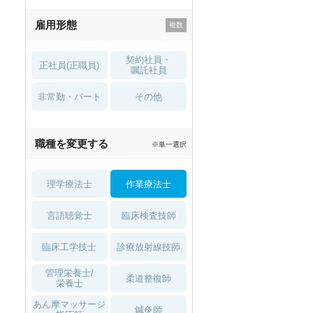
残業少なめ
寮・借り上げ
雇用形態
託児所・
住宅手当・補助
育児補助
契約社員・
正社員(正職員)
土日祝休
無資格 OK
嘱託社員
非常勤・パート
積極採用中
WEB面接OK
その他
2027年4月入職可
夏～秋入職可
職種を変更する
※単一選択
1月入職可
理学療法士
作業療法士
言語聴覚士
臨床検査技師
臨床工学技士
診療放射線技師
管理栄養士/
柔道整復師
栄養士
あん摩マッサージ
鍼灸師