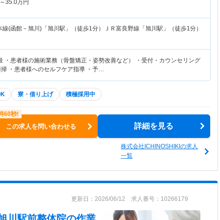
～
35.0
万円
本線(函館－旭川)「旭川駅」（徒歩1分）ＪＲ富良野線「旭川駅」（徒歩1分）
般 ・患者様の施術業務（骨盤矯正・姿勢改善など） ・受付・カウンセリング
清掃 ・患者様へのセルフケア指導 ・予…
K
寮・借り上げ
積極採用中
詳細を見る
この求人を問い合わせる
株式会社ICHINOSHIKIの求人
一覧
更新日：2026/06/12 求人番号：10266179
 新旭川駅前整体院
の作業