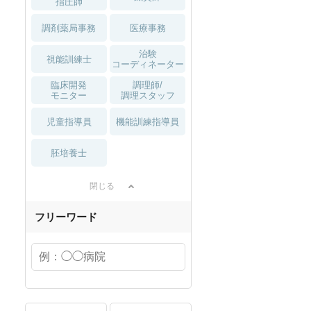
指圧師
調剤薬局事務
医療事務
治験
視能訓練士
コーディネーター
臨床開発
調理師/
モニター
調理スタッフ
児童指導員
機能訓練指導員
胚培養士
閉じる
フリーワード