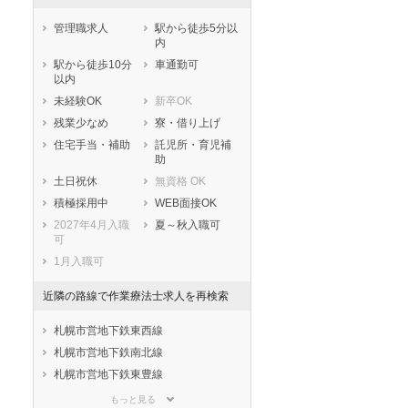
管理職求人
駅から徒歩5分以
内
駅から徒歩10分
車通勤可
以内
未経験OK
新卒OK
残業少なめ
寮・借り上げ
住宅手当・補助
託児所・育児補
助
土日祝休
無資格 OK
積極採用中
WEB面接OK
2027年4月入職
夏～秋入職可
可
1月入職可
近隣の路線で作業療法士求人を再検索
札幌市営地下鉄東西線
札幌市営地下鉄南北線
札幌市営地下鉄東豊線
札幌市電山鼻線
もっと見る