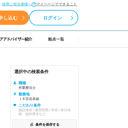
採用ご担当者様へ
マイページでできること
申し込む
ログイン
援情報
キャリアアドバイザー紹介
拠点一覧
選択中の検索条件
職種
作業療法士
勤務地
ＪＲ宗谷本線
こだわり条件
施設種別 / 雇用形態 / 年収 / 休日休
暇・福利厚生など
条件を保存する