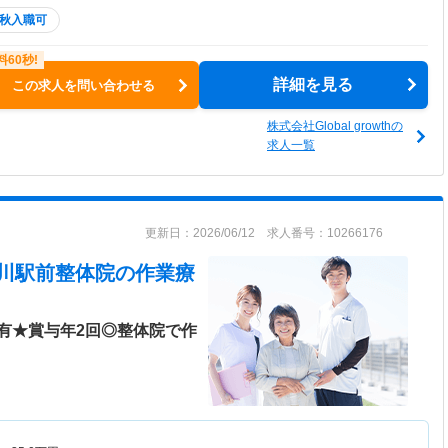
秋入職可
詳細を見る
この求人を問い合わせる
株式会社Global growthの
求人一覧
更新日：2026/06/12 求人番号：10266176
 旭川駅前整体院
の作業療
有★賞与年2回◎整体院で作