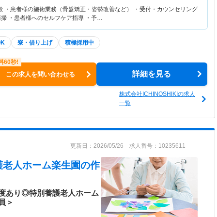
般 ・患者様の施術業務（骨盤矯正・姿勢改善など） ・受付・カウンセリング
清掃 ・患者様へのセルフケア指導 ・予…
K
寮・借り上げ
積極採用中
詳細を見る
この求人を問い合わせる
株式会社ICHINOSHIKIの求人
一覧
更新日：2026/05/26 求人番号：10235611
護老人ホーム楽生園
の作
度あり◎特別養護老人ホーム
員＞