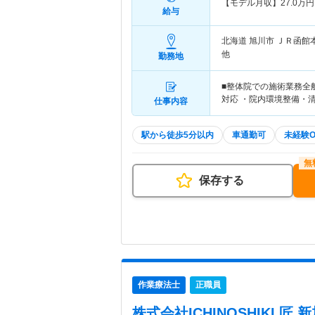
【モデル月収】
27.0
万円
給与
北海道 旭川市
ＪＲ函館
他
勤務地
■整体院での施術業務全
対応 ・院内環境整備・
仕事内容
駅から徒歩5分以内
車通勤可
未経験O
保存する
作業療法士
正職員
株式会社ICHINOSHIKI 匠