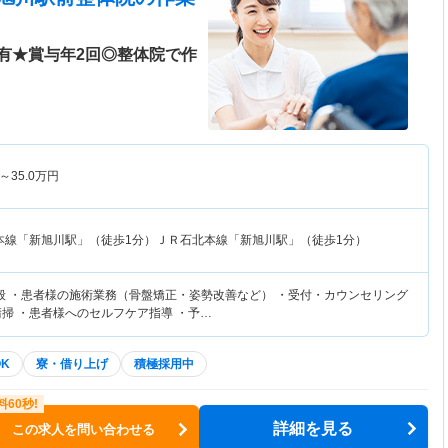
有★賞与年2回◎整体院で作
～
35.0
万円
本線「新旭川駅」（徒歩1分）ＪＲ石北本線「新旭川駅」（徒歩1分）
般 ・患者様の施術業務（骨盤矯正・姿勢改善など） ・受付・カウンセリング
清掃 ・患者様へのセルフケア指導 ・予…
K
寮・借り上げ
積極採用中
詳細を見る
この求人を問い合わせる