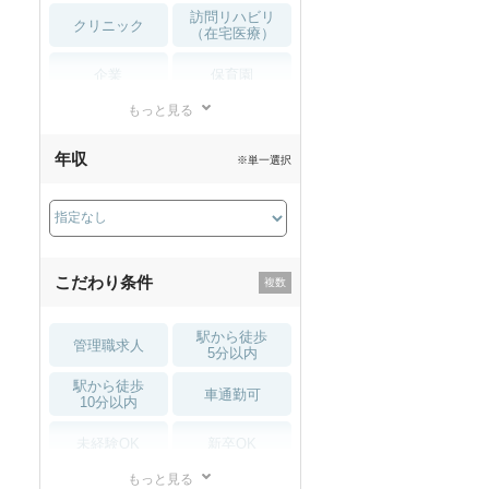
訪問リハビリ
クリニック
（在宅医療）
企業
保育園
もっと見る
小児リハビリ
整骨院
年収
※単一選択
接骨院
訪問マッサージ
薬局・
その他
ドラッグストア
こだわり条件
駅から徒歩
管理職求人
5分以内
駅から徒歩
車通勤可
10分以内
未経験OK
新卒OK
もっと見る