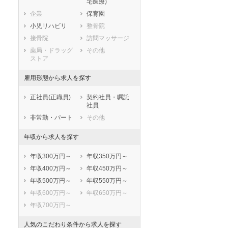
宅医療)
滋賀県
京都府
大阪府
企業
保育園
兵庫県
奈良県
和歌山県
小児リハビリ
整骨院
鳥取県
島根県
岡山県
接骨院
訪問マッサージ
広島県
山口県
徳島県
薬局・ドラッグ
その他
香川県
愛媛県
高知県
ストア
福岡県
佐賀県
長崎県
雇用形態から求人を探す
熊本県
大分県
宮崎県
鹿児島県
沖縄県
正社員(正職員)
契約社員・嘱託
社員
非常勤・パート
その他
年収から求人を探す
年収300万円～
年収350万円～
年収400万円～
年収450万円～
年収500万円～
年収550万円～
年収600万円～
年収650万円～
年収700万円～
人気のこだわり条件から求人を探す