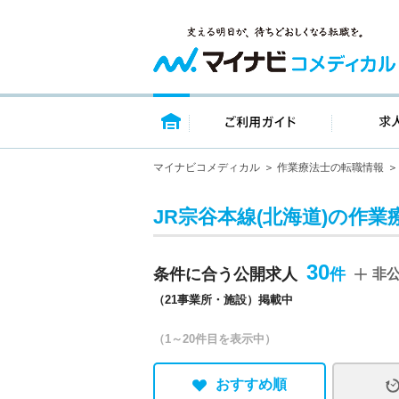
トップページ
ご利用ガイ
マイナビコメディカル
作業療法士の転職情報
JR宗谷本線(北海道)の作業
30
条件に合う公開求人
非
（21事業所・施設）掲載中
（1～20件目を表示中）
おすすめ順