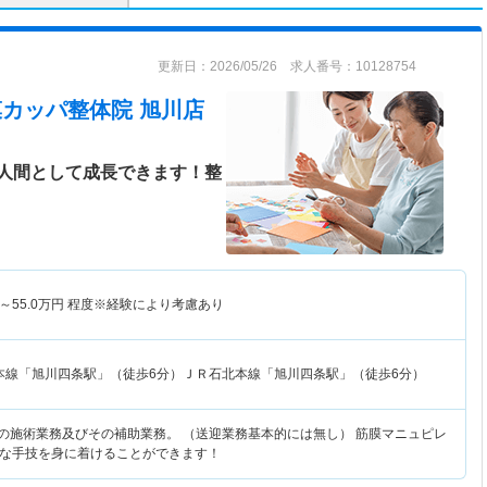
更新日：2026/05/26 求人番号：10128754
 筋膜カッパ整体院 旭川店
人間として成長できます！整
～
55.0
万円
程度※経験により考慮あり
本線「旭川四条駅」（徒歩6分）ＪＲ石北本線「旭川四条駅」（徒歩6分）
での施術業務及びその補助業務。 （送迎業務基本的には無し） 筋膜マニュピレ
な手技を身に着けることができます！