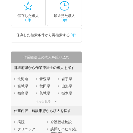
保存した求人
最近見た求人
0件
0件
保存した検索条件から再検索する
0件
作業療法士の求人を絞り込む
都道府県から作業療法士の求人を探す
北海道
青森県
岩手県
宮城県
秋田県
山形県
福島県
茨城県
栃木県
群馬県
埼玉県
千葉県
もっと見る
東京都
神奈川県
新潟県
仕事内容・施設形態から求人を探す
山梨県
長野県
富山県
石川県
福井県
岐阜県
病院
介護福祉施設
静岡県
愛知県
三重県
クリニック
訪問リハビリ(在