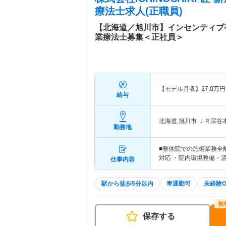
療法士求人(正職員)
【北海道／旭川市】インセンティブ
業療法士募集＜正社員＞
【モデル月収】
27.0
万円
給与
北海道 旭川市
ＪＲ宗谷
勤務地
■整体院での施術業務全
対応 ・院内環境整備・
仕事内容
駅から徒歩5分以内
車通勤可
未経験O
保存する