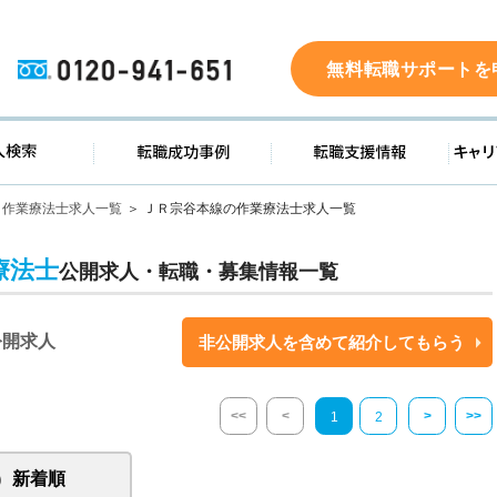
0120-941-651
無料転職サポートを
ド
求人検索
転職成功事例
転職支
作業療法士求人一覧
ＪＲ宗谷本線の作業療法士求人一覧
療法士
公開求人・転職・募集情報一覧
公開求人
非公開求人を含めて紹介してもらう
<<
<
>
>>
1
2
新着順