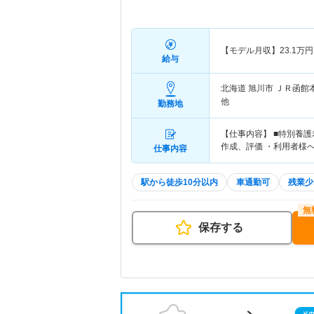
【モデル月収】
23.1
万円
給与
北海道 旭川市
ＪＲ函館
他
勤務地
【仕事内容】 ■特別養
作成、評価 ・利用者様
仕事内容
駅から徒歩10分以内
車通勤可
残業少
保存する