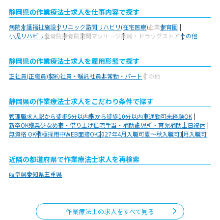
静岡県の作業療法士求人を仕事内容で探す
病院
介護福祉施設
クリニック
訪問リハビリ(在宅医療)
企業
保育園
小児リハビリ
整骨院
接骨院
訪問マッサージ
薬局・ドラッグストア
その他
静岡県の作業療法士求人を雇用形態で探す
正社員(正職員)
契約社員・嘱託社員
非常勤・パート
その他
静岡県の作業療法士求人をこだわり条件で探す
管理職求人
駅から徒歩5分以内
駅から徒歩10分以内
車通勤可
未経験OK
新卒OK
残業少なめ
寮・借り上げ
住宅手当・補助
託児所・育児補助
土日祝休
無資格 OK
積極採用中
WEB面接OK
2027年4月入職可
夏～秋入職可
1月入職可
近隣の都道府県で作業療法士求人を再検索
岐阜県
愛知県
三重県
作業療法士の求人をすべて見る