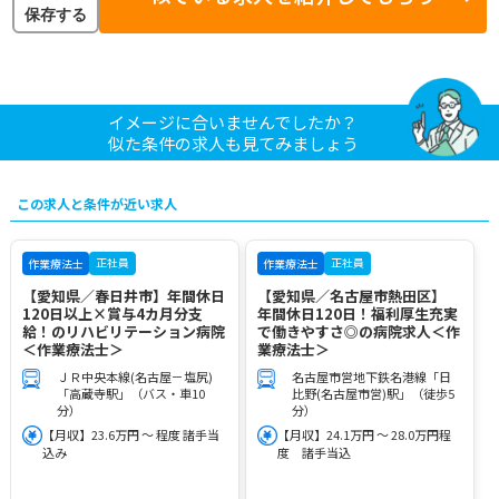
保存する
イメージに合いませんでしたか？
似た条件の求人も見てみましょう
この求人と条件が近い求人
正社員
正社員
作業療法士
作業療法士
【愛知県／春日井市】年間休日
【愛知県／名古屋市熱田区】
120日以上×賞与4カ月分支
年間休日120日！福利厚生充実
給！のリハビリテーション病院
で働きやすさ◎の病院求人＜作
＜作業療法士＞
業療法士＞
ＪＲ中央本線(名古屋－塩尻)
名古屋市営地下鉄名港線「日
「高蔵寺駅」（バス・車10
比野(名古屋市営)駅」（徒歩5
分）
分）
【月収】23.6万円 ～ 程度 諸手当
【月収】24.1万円 ～ 28.0万円程
込み
度 諸手当込