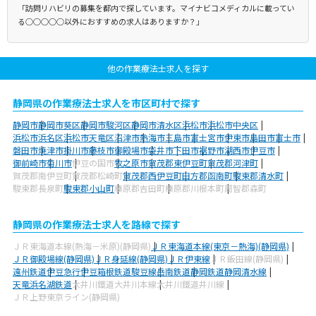
「訪問リハビリの募集を都内で探しています。マイナビコメディカルに載ってい
る○○○○○以外におすすめの求人はありますか？」
他の作業療法士求人を探す
静岡県の作業療法士求人を市区町村で探す
静岡市
静岡市葵区
静岡市駿河区
静岡市清水区
浜松市
浜松市中央区
浜松市浜名区
浜松市天竜区
沼津市
熱海市
三島市
富士宮市
伊東市
島田市
富士市
磐田市
焼津市
掛川市
藤枝市
御殿場市
袋井市
下田市
裾野市
湖西市
伊豆市
御前崎市
菊川市
伊豆の国市
牧之原市
賀茂郡東伊豆町
賀茂郡河津町
賀茂郡南伊豆町
賀茂郡松崎町
賀茂郡西伊豆町
田方郡函南町
駿東郡清水町
駿東郡長泉町
駿東郡小山町
榛原郡吉田町
榛原郡川根本町
周智郡森町
静岡県の作業療法士求人を路線で探す
ＪＲ東海道本線(熱海－米原)(静岡県)
ＪＲ東海道本線(東京－熱海)(静岡県)
ＪＲ御殿場線(静岡県)
ＪＲ身延線(静岡県)
ＪＲ伊東線
ＪＲ飯田線(静岡県)
遠州鉄道
伊豆急行
伊豆箱根鉄道駿豆線
岳南鉄道
静岡鉄道静岡清水線
天竜浜名湖鉄道
大井川鐵道大井川本線
大井川鐵道井川線
ＪＲ上野東京ライン(静岡県)