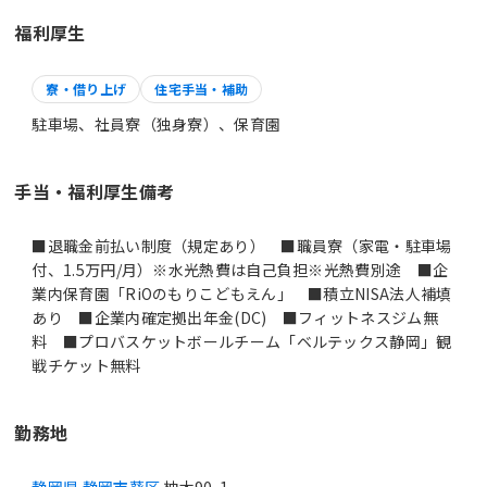
福利厚生
寮・借り上げ
住宅手当・補助
駐車場、社員寮（独身寮）、保育園
手当・福利厚生備考
■退職金前払い制度（規定あり） ■職員寮（家電・駐車場
付、1.5万円/月）※水光熱費は自己負担※光熱費別途 ■企
業内保育園「RiOのもりこどもえん」 ■積立NISA法人補填
あり ■企業内確定拠出年金(DC) ■フィットネスジム無
料 ■プロバスケットボールチーム「ベルテックス静岡」観
戦チケット無料
勤務地
静岡県 静岡市葵区
柚木90-1