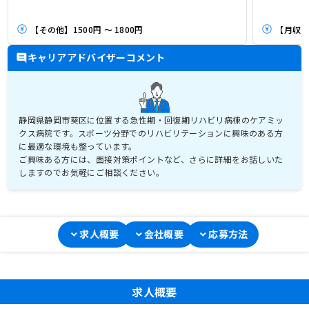
【その他】1500円 ～ 1800円
【月収】2
キャリアアドバイザーコメント
静岡県静岡市葵区に位置する急性期・回復期リハビリ病棟のケアミッ
クス病院です。スポーツ分野でのリハビリテーションに興味のある方
に最適な環境も整っています。
ご興味ある方には、面接対策ポイントなど、さらに詳細をお話しいた
しますのでお気軽にご相談ください。
求人概要
会社概要
応募方法
求人概要