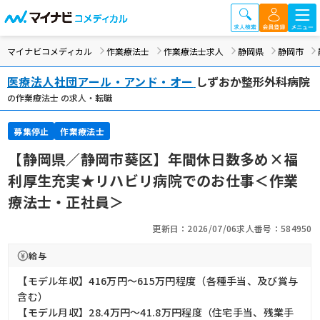
マイナビコメディカル
作業療法士
作業療法士求人
静岡県
静岡市
医療法人社団アール・アンド・オー
しずおか整形外科病院
の作業療法士 の求人・転職
募集停止
作業療法士
【静岡県／静岡市葵区】年間休日数多め×福
利厚生充実★リハビリ病院でのお仕事＜作業
療法士・正社員＞
更新日：2026/07/06
求人番号：584950
給与
【モデル年収】416万円〜615万円程度（各種手当、及び賞与
含む）
【モデル月収】28.4万円〜41.8万円程度（住宅手当、残業手