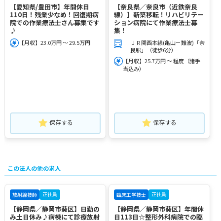
【愛知県/豊田市】年間休日
【奈良県／奈良市（近鉄奈良
110日！残業少なめ！回復期病
線）】新築移転！リハビリテー
院での作業療法士さん募集です
ション病院にて作業療法士募
♪
集！
【月収】23.0万円 ～ 29.5万円
ＪＲ関西本線(亀山－難波)「奈
良駅」（徒歩6分）
【月収】25.7万円 ～ 程度（諸手
当込み）
保存する
保存する
この法人の他の求人
正社員
正社員
放射線技師
臨床工学技士
【静岡県／静岡市葵区】日勤の
【静岡県／静岡市葵区】年間休
み土日休み♪病棟にて診療放射
日113日☆整形外科病院での臨