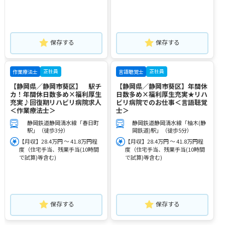
保存する
保存する
正社員
正社員
作業療法士
言語聴覚士
【静岡県／静岡市葵区】 駅チ
【静岡県／静岡市葵区】年間休
カ！年間休日数多め×福利厚生
日数多め×福利厚生充実★リハ
充実♪回復期リハビリ病院求人
ビリ病院でのお仕事＜言語聴覚
＜作業療法士＞
士＞
静岡鉄道静岡清水線「春日町
静岡鉄道静岡清水線「柚木(静
駅」（徒歩3分）
岡鉄道)駅」（徒歩5分）
【月収】28.4万円 ～ 41.8万円程
【月収】28.4万円 ～ 41.8万円程
度（住宅手当、残業手当(10時間
度（住宅手当、残業手当(10時間
で試算)等含む)
で試算)等含む)
保存する
保存する