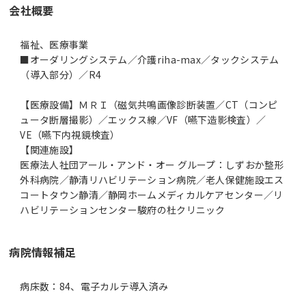
会社概要
福祉、医療事業
■オーダリングシステム／介護riha-max／タックシステム
（導入部分）／R4
【医療設備】ＭＲＩ（磁気共鳴画像診断装置／CT（コンピ
ュータ断層撮影）／エックス線／VF（嚥下造影検査）／
VE（嚥下内視鏡検査）
【関連施設】
医療法人社団アール・アンド・オー グループ：しずおか整形
外科病院／静清リハビリテーション病院／老人保健施設エス
コートタウン静清／静岡ホームメディカルケアセンター／リ
ハビリテーションセンター駿府の杜クリニック
病院情報補足
病床数：84、電子カルテ導入済み