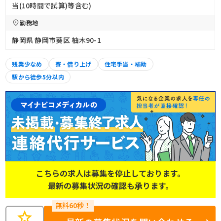
当(10時間で試算)等含む)
勤務地
静岡県 静岡市葵区 柚木90-1
残業少なめ
寮・借り上げ
住宅手当・補助
駅から徒歩5分以内
こちらの求人は募集を停止しております。
最新の募集状況の確認も承ります。
star