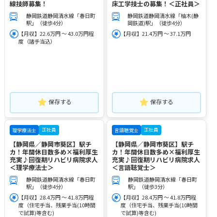
線技師募集！
床工学技士の募集！＜正社員＞
静岡鉄道静岡清水線「春日町
静岡鉄道静岡清水線「柚木(静
駅」（徒歩4分）
岡鉄道)駅」（徒歩4分）
【月収】22.6万円 ～ 43.0万円程
【月収】21.4万円 ～ 37.1万円
度（諸手当込）
保存する
保存する
正社員
正社員
理学療法士
言語聴覚士
【静岡県／静岡市葵区】駅チ
【静岡県／静岡市葵区】駅チ
カ！年間休日数多め×福利厚生
カ！年間休日数多め×福利厚生
充実♪回復期リハビリ病院求人
充実♪回復期リハビリ病院求人
＜理学療法士＞
＜言語聴覚士＞
静岡鉄道静岡清水線「春日町
静岡鉄道静岡清水線「春日町
駅」（徒歩4分）
駅」（徒歩3分）
【月収】28.4万円 ～ 41.8万円程
【月収】28.4万円 ～ 41.8万円程
度（住宅手当、残業手当(10時間
度（住宅手当、残業手当(10時間
で試算)等含む)
で試算)等含む)