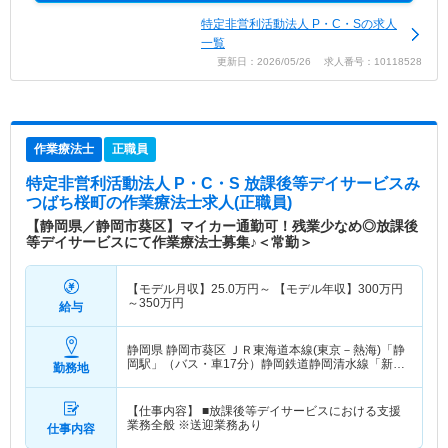
特定非営利活動法人 P・C・Sの求人
一覧
更新日：2026/05/26 求人番号：10118528
作業療法士
正職員
特定非営利活動法人 P・C・S 放課後等デイサービスみ
つばち桜町
の作業療法士求人(正職員)
【静岡県／静岡市葵区】マイカー通勤可！残業少なめ◎放課後
等デイサービスにて作業療法士募集♪＜常勤＞
【モデル月収】
25.0
万円～
【モデル年収】
300
万円
～
350
万円
給与
静岡県 静岡市葵区
ＪＲ東海道本線(東京－熱海)「静
岡駅」（バス・車17分）静岡鉄道静岡清水線「新静
勤務地
岡駅」（バス・車13分）
【仕事内容】 ■放課後等デイサービスにおける支援
業務全般 ※送迎業務あり
仕事内容