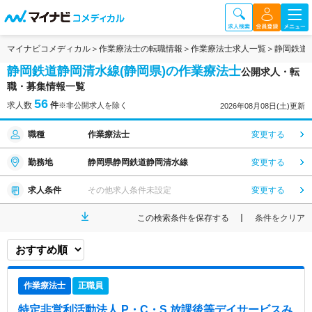
マイナビコメディカル
作業療法士の転職情報
作業療法士求人一覧
静岡鉄道
静岡鉄道静岡清水線(静岡県)の作業療法士
公開求人・転
職・募集情報一覧
56
求人数
件
※非公開求人を除く
2026年08月08日(土)更新
職種
作業療法士
変更する
勤務地
静岡県静岡鉄道静岡清水線
変更する
求人条件
その他求人条件未設定
変更する
この検索条件を保存する
条件をクリア
作業療法士
正職員
特定非営利活動法人 P・C・S 放課後等デイサービスみ