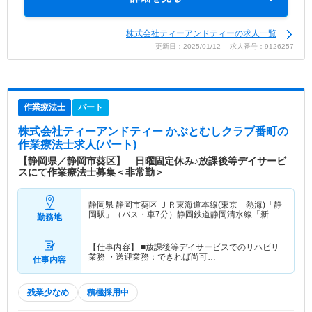
株式会社ティーアンドティーの求人一覧
更新日：2025/01/12 求人番号：9126257
作業療法士
パート
株式会社ティーアンドティー かぶとむしクラブ番町
の
作業療法士求人(パート)
【静岡県／静岡市葵区】 日曜固定休み♪放課後等デイサービ
スにて作業療法士募集＜非常勤＞
静岡県 静岡市葵区
ＪＲ東海道本線(東京－熱海)「静
岡駅」（バス・車7分）静岡鉄道静岡清水線「新静
勤務地
岡駅」（バス・車7分）
【仕事内容】 ■放課後等デイサービスでのリハビリ
業務 ・送迎業務：できれば尚可…
仕事内容
残業少なめ
積極採用中