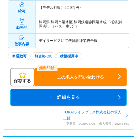
【モデル月収】
22.9
万円～
給与
静岡県 静岡市清水区
静岡鉄道静岡清水線「桜橋(静
岡)駅」（バス・車5分）
勤務地
デイサービスにて機能訓練業務全般
仕事内容
車通勤可
無資格 OK
積極採用中
この求人を問い合わせる
保存する
詳細を見る
TOKAIライフプラス株式会社の求人
一覧
更新日：2026/03/05 求人番号：10246161