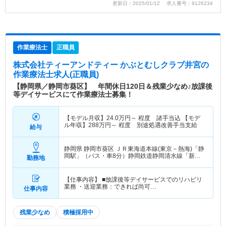
更新日：2025/01/12 求人番号：9126234
作業療法士
正職員
株式会社ティーアンドティー かぶとむしクラブ井宮
の
作業療法士求人(正職員)
【静岡県／静岡市葵区】 年間休日120日＆残業少なめ♪放課後
等デイサービスにて作業療法士募集！
【モデル月収】
24.0
万円～
程度 諸手当込 【モデ
ル年収】
288
万円～
程度 別途処遇改善手当支給
給与
静岡県 静岡市葵区
ＪＲ東海道本線(東京－熱海)「静
岡駅」（バス・車8分）静岡鉄道静岡清水線「新静
勤務地
岡駅」（バス・車8分）
【仕事内容】 ■放課後等デイサービスでのリハビリ
業務 ・送迎業務：できれば尚可…
仕事内容
残業少なめ
積極採用中