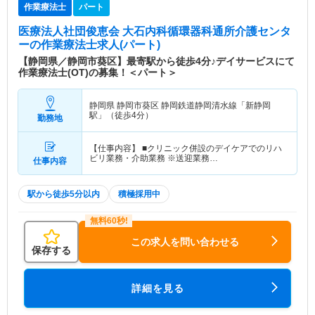
作業療法士
パート
医療法人社団俊恵会 大石内科循環器科通所介護センタ
ー
の作業療法士求人(パート)
【静岡県／静岡市葵区】最寄駅から徒歩4分♪デイサービスにて
作業療法士(OT)の募集！＜パート＞
静岡県 静岡市葵区
静岡鉄道静岡清水線「新静岡
駅」（徒歩4分）
勤務地
【仕事内容】 ■クリニック併設のデイケアでのリハ
ビリ業務・介助業務 ※送迎業務…
仕事内容
駅から徒歩5分以内
積極採用中
この求人を問い合わせる
保存する
詳細を見る