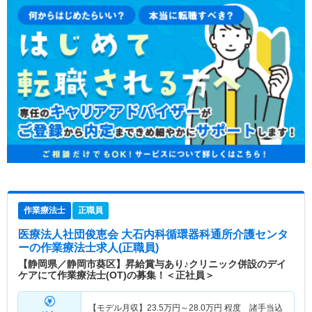
作業療法士
正職員
医療法人社団俊恵会 大石内科循環器科通所介護センタ
ー
の作業療法士求人(正職員)
【静岡県／静岡市葵区】昇給賞与あり♪クリニック併設のデイ
ケアにて作業療法士(OT)の募集！＜正社員＞
【モデル月収】
23.5
万円～
28.0
万円
程度 諸手当込