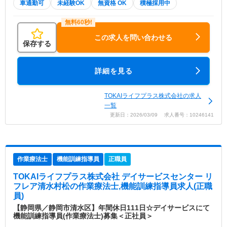
車通勤可
未経験OK
無資格 OK
積極採用中
この求人を問い合わせる
保存する
詳細を見る
TOKAIライフプラス株式会社の求人
一覧
更新日：2026/03/09 求人番号：10246141
作業療法士
機能訓練指導員
正職員
TOKAIライフプラス株式会社 デイサービスセンター リ
フレア清水村松
の作業療法士,機能訓練指導員求人(正職
員)
【静岡県／静岡市清水区】年間休日111日☆デイサービスにて
機能訓練指導員(作業療法士)募集＜正社員＞