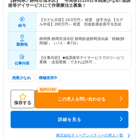
【静岡県／静岡市清水区】 年間休日120日＆残業少なめ♪放課
後等デイサービスにて作業療法士募集！
【モデル月収】
24.0
万円～
程度 諸手当込 【モデ
ル年収】
288
万円～
程度 別途処遇改善手当支給
給与
静岡県 静岡市清水区
静岡鉄道静岡清水線「桜橋(静
岡)駅」（バス・車7分）
勤務地
【仕事内容】 ■放課後等デイサービスでのリハビリ
業務 ・送迎業務：できれば尚可…
仕事内容
残業少なめ
積極採用中
この求人を問い合わせる
保存する
詳細を見る
株式会社ティーアンドティーの求人一覧