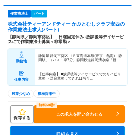
作業療法士
パート
株式会社ティーアンドティー かぶとむしクラブ安西
の
作業療法士求人(パート)
【静岡県／静岡市葵区】 日曜固定休み♪放課後等デイサービ
スにて作業療法士募集＜非常勤＞
静岡県 静岡市葵区
ＪＲ東海道本線(東京－熱海)「静
岡駅」（バス・車7分）静岡鉄道静岡清水線「新静
勤務地
岡駅」（バス・車7分）
【仕事内容】 ■放課後等デイサービスでのリハビリ
業務 ・送迎業務：できれば尚可…
仕事内容
残業少なめ
積極採用中
この求人を問い合わせる
保存する
詳細を見る