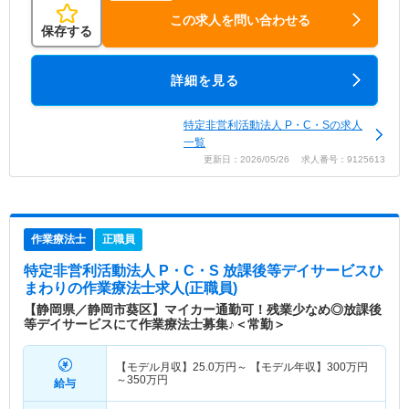
この求人を問い合わせる
保存する
詳細を見る
特定非営利活動法人 P・C・Sの求人
一覧
更新日：2026/05/26 求人番号：9125613
作業療法士
正職員
特定非営利活動法人 P・C・S 放課後等デイサービスひ
まわり
の作業療法士求人(正職員)
【静岡県／静岡市葵区】マイカー通勤可！残業少なめ◎放課後
等デイサービスにて作業療法士募集♪＜常勤＞
【モデル月収】
25.0
万円～
【モデル年収】
300
万円
～
350
万円
給与