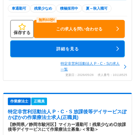
車通勤可
残業少なめ
積極採用中
夏～秋入職可
この求人を問い合わせる
保存する
詳細を見る
特定非営利活動法人 P・C・Sの求人
一覧
更新日：2026/05/26 求人番号：10118525
作業療法士
正職員
特定非営利活動法人 P・C・S 放課後等デイサービスぽ
かぽか
の作業療法士求人(正職員)
【静岡県／静岡市駿河区】マイカー通勤可！残業少なめ◎放課
後等デイサービスにて作業療法士募集♪＜常勤＞