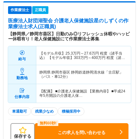
作業療法士
正職員
医療法人財団湖聖会 介護老人保健施設星のしずく
の作
業療法士求人(正職員)
【静岡県／静岡市葵区】日勤のみ◎リフレッシュ休暇やハッピ
ー休暇有り！老人保健施設にて作業療法士募集
【モデル月収】
25.3
万円～
27.6
万円
程度（諸手当
込） 【モデル年収】
303
万円～
400
万円
程度（諸手
給与
当込）
静岡県 静岡市葵区
静岡鉄道静岡清水線「古庄駅」
（バス・車12分）
勤務地
【配属】 ■介護老人保健施設 【業務内容】 ■平成24
年5月開設の介護老人保…
仕事内容
車通勤可
残業少なめ
積極採用中
この求人を問い合わせる
保存する