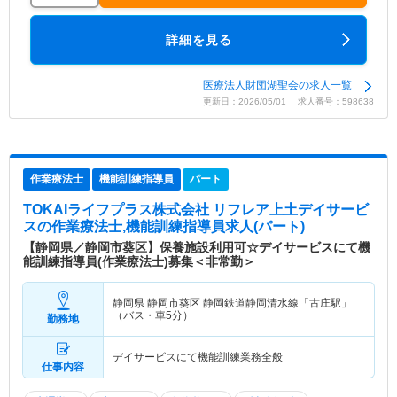
詳細を見る
医療法人財団湖聖会の求人一覧
更新日：2026/05/01 求人番号：598638
作業療法士
機能訓練指導員
パート
TOKAIライフプラス株式会社 リフレア上土デイサービ
ス
の作業療法士,機能訓練指導員求人(パート)
【静岡県／静岡市葵区】保養施設利用可☆デイサービスにて機
能訓練指導員(作業療法士)募集＜非常勤＞
静岡県 静岡市葵区
静岡鉄道静岡清水線「古庄駅」
（バス・車5分）
勤務地
デイサービスにて機能訓練業務全般
仕事内容