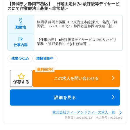
【静岡県／静岡市葵区】 日曜固定休み♪放課後等デイサービ
スにて作業療法士募集＜非常勤＞
静岡県 静岡市葵区
ＪＲ東海道本線(東京－熱海)「静
岡駅」（バス・車8分）静岡鉄道静岡清水線「新静
勤務地
岡駅」（バス・車8分）
【仕事内容】 ■放課後等デイサービスでのリハビリ
業務 ・送迎業務：できれば尚可…
仕事内容
残業少なめ
積極採用中
この求人を問い合わせる
保存する
詳細を見る
株式会社ティーアンドティーの求人一覧
更新日：2025/01/12 求人番号：9126262