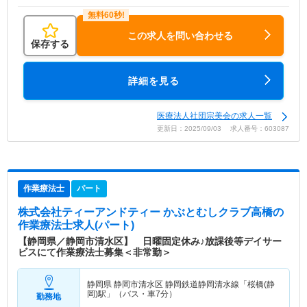
この求人を問い合わせる
保存する
詳細を見る
医療法人社団宗美会の求人一覧
更新日：2025/09/03 求人番号：603087
作業療法士
パート
株式会社ティーアンドティー かぶとむしクラブ高橋
の
作業療法士求人(パート)
【静岡県／静岡市清水区】 日曜固定休み♪放課後等デイサー
ビスにて作業療法士募集＜非常勤＞
静岡県 静岡市清水区
静岡鉄道静岡清水線「桜橋(静
岡)駅」（バス・車7分）
勤務地