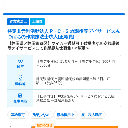
作業療法士
正職員
特定非営利活動法人 P・C・S 放課後等デイサービスみ
つばち
の作業療法士求人(正職員)
【静岡県／静岡市葵区】マイカー通勤可！残業少なめ◎放課後
等デイサービスにて作業療法士募集♪＜常勤＞
【モデル月収】
25.0
万円～
【モデル年収】
300
万円
～
350
万円
給与
静岡県 静岡市葵区
静岡鉄道静岡清水線「日吉町
駅」（徒歩36分）
勤務地
【仕事内容】 ■放課後等デイサービスにおける支援
業務全般 ※送迎業務あり
仕事内容
車通勤可
残業少なめ
積極採用中
夏～秋入職可