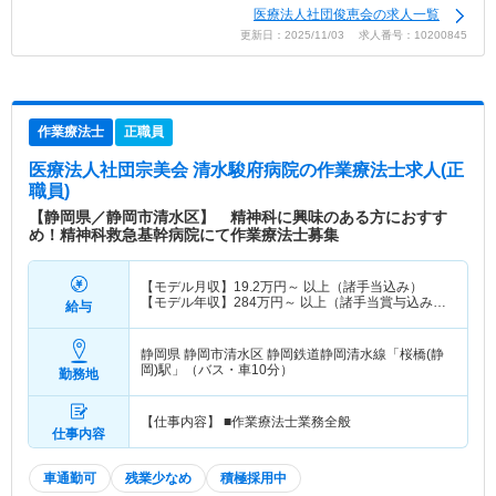
医療法人社団俊恵会の求人一覧
更新日：2025/11/03 求人番号：10200845
作業療法士
正職員
医療法人社団宗美会 清水駿府病院
の作業療法士求人(正
職員)
【静岡県／静岡市清水区】 精神科に興味のある方におすす
め！精神科救急基幹病院にて作業療法士募集
【モデル月収】
19.2
万円～
以上（諸手当込み）
【モデル年収】
284
万円～
以上（諸手当賞与込み）
給与
30歳モデル
静岡県 静岡市清水区
静岡鉄道静岡清水線「桜橋(静
岡)駅」（バス・車10分）
勤務地
【仕事内容】 ■作業療法士業務全般
仕事内容
車通勤可
残業少なめ
積極採用中