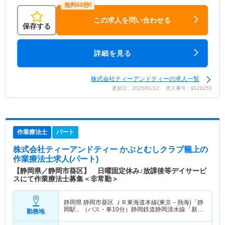
この求人を問い合わせる
保存する
詳細を見る
株式会社ティーアンドティーの求人一覧
更新日：2025/01/12 求人番号：9126253
作業療法士
パート
株式会社ティーアンドティー かぶとむしクラブ籠上
の
作業療法士求人(パート)
【静岡県／静岡市葵区】 日曜固定休み♪放課後等デイサービ
スにて作業療法士募集＜非常勤＞
静岡県 静岡市葵区
ＪＲ東海道本線(東京－熱海)「静
岡駅」（バス・車10分）静岡鉄道静岡清水線「新静
勤務地
岡駅」（バス・車10分）