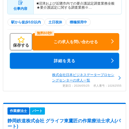
■沼津および近隣市内での要介護認定調査業務全般
★要介護認定に関する調査業務※…
仕事内容
駅から徒歩5分以内
土日祝休
積極採用中
この求人を問い合わせる
保存する
詳細を見る
株式会社日本ビジネスデータープロセシ
ングセンターの求人一覧
更新日：2026/05/25 求人番号：10262555
作業療法士
パート
静岡鉄道株式会社 グライフ東鷹匠
の作業療法士求人(パ
ート)