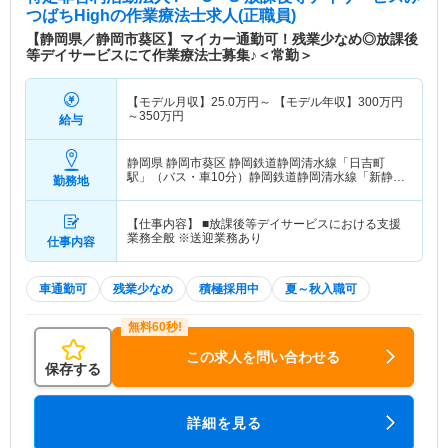
つばちHigh
の作業療法士求人(正職員)
【静岡県／静岡市葵区】マイカー通勤可！残業少なめ◎放課後
等デイサービスにて作業療法士募集♪＜常勤＞
【モデル月収】
25.0
万円～
【モデル年収】
300
万円
～
350
万円
給与
静岡県 静岡市葵区
静岡鉄道静岡清水線「日吉町
駅」（バス・車10分）静岡鉄道静岡清水線「新静岡
勤務地
駅」（バス・車11分）
【仕事内容】 ■放課後等デイサービスにおける支援
業務全般 ※送迎業務あり
仕事内容
車通勤可
残業少なめ
積極採用中
夏～秋入職可
この求人を問い合わせる
保存する
詳細を見る