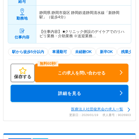
給与
静岡県 静岡市葵区
静岡鉄道静岡清水線「新静岡
駅」（徒歩4分）
勤務地
【仕事内容】 ■クリニック併設のデイケアでのリハ
ビリ業務・介助業務 ※送迎業務…
仕事内容
駅から徒歩5分以内
車通勤可
未経験OK
新卒OK
残業少な
この求人を問い合わせる
保存する
詳細を見る
医療法人社団俊恵会の求人一覧
更新日：2026/01/19 求人番号：9026903