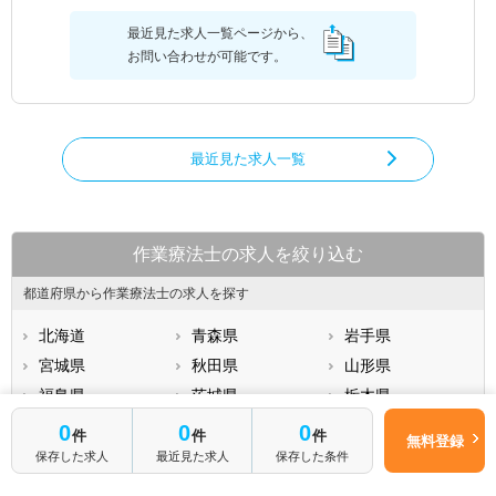
最近見た求人一覧ページから、
お問い合わせが可能です。
最近見た求人一覧
作業療法士の求人を絞り込む
都道府県から作業療法士の求人を探す
北海道
青森県
岩手県
宮城県
秋田県
山形県
福島県
茨城県
栃木県
群馬県
埼玉県
千葉県
0
0
0
件
件
件
無料登録
もっと見る
東京都
神奈川県
新潟県
保存した求人
最近見た求人
保存した条件
山梨県
長野県
富山県