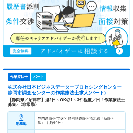
作業療法士
パート
株式会社日本ビジネスデータープロセシングセンター
静岡市調査センター
の作業療法士求人(パート)
【静岡県／沼津市】週2日～OK◎1～3件程度／日！作業療法士
募集♪〈非常勤〉
静岡県 静岡市葵区
静岡鉄道静岡清水線「新静岡
駅」（徒歩4分）
勤務地