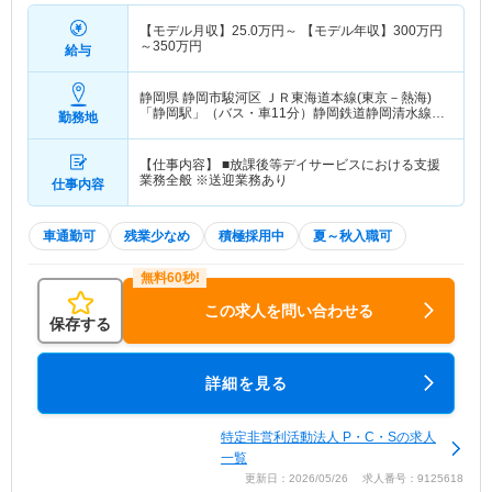
【モデル月収】
25.0
万円～
【モデル年収】
300
万円
～
350
万円
給与
静岡県 静岡市駿河区
ＪＲ東海道本線(東京－熱海)
「静岡駅」（バス・車11分）静岡鉄道静岡清水線
勤務地
「新静岡駅」（バス・車11分）
【仕事内容】 ■放課後等デイサービスにおける支援
業務全般 ※送迎業務あり
仕事内容
車通勤可
残業少なめ
積極採用中
夏～秋入職可
この求人を問い合わせる
保存する
詳細を見る
特定非営利活動法人 P・C・Sの求人
一覧
更新日：2026/05/26 求人番号：9125618