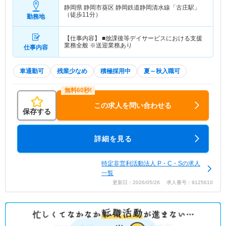
静岡県 静岡市葵区
静岡鉄道静岡清水線「古庄駅」
（徒歩11分）
勤務地
【仕事内容】 ■放課後等デイサービスにおける支援
業務全般 ※送迎業務あり
仕事内容
車通勤可
残業少なめ
積極採用中
夏～秋入職可
この求人を問い合わせる
保存する
詳細を見る
特定非営利活動法人 P・C・Sの求人
一覧
更新日：2026/05/26 求人番号：9125610