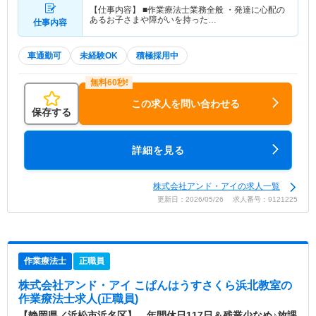
【仕事内容】 ■作業療法士業務全般 ・発達に心配の
あるお子さまや障がいを持った…
仕事内容
車通勤可
未経験OK
積極採用中
この求人を問い合わせる
保存する
詳細を見る
株式会社アンド・アイの求人一覧
更新日：2026/05/26 求人番号：9121225
作業療法士
正職員
株式会社アンド・アイ こぱんはうすさくら浜北教室
の
作業療法士求人(正職員)
【静岡県／浜松市浜名区】 年間休日117日＆残業少なめ♪放課