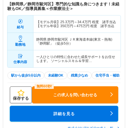
【静岡県／静岡市駿河区】専門的な知識も身につきます！未経
験もOK／指導員募集＜作業療法士＞
【モデル月収】
25.3
万円～
34.4
万円
程度 諸手当込
【モデル年収】
350
万円～
475
万円
程度 諸手当込
給与
静岡県 静岡市駿河区
ＪＲ東海道本線(東京－熱海)
「静岡駅」（徒歩5分）
勤務地
一人ひとりの特性に合わせた成長サポートをお任せ
します。 ソーシャルスキル＆学習…
仕事内容
駅から徒歩5分以内
未経験OK
残業少なめ
住宅手当・補助
この求人を問い合わせる
保存する
詳細を見る