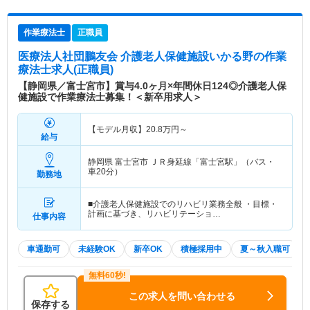
作業療法士
正職員
医療法人社団鵬友会 介護老人保健施設いかる野
の作業
療法士求人(正職員)
【静岡県／富士宮市】賞与4.0ヶ月×年間休日124◎介護老人保
健施設で作業療法士募集！＜新卒用求人＞
【モデル月収】
20.8
万円～
給与
静岡県 富士宮市
ＪＲ身延線「富士宮駅」（バス・
車20分）
勤務地
■介護老人保健施設でのリハビリ業務全般 ・目標・
計画に基づき、リハビリテーショ…
仕事内容
車通勤可
未経験OK
新卒OK
積極採用中
夏～秋入職可
この求人を問い合わせる
保存する