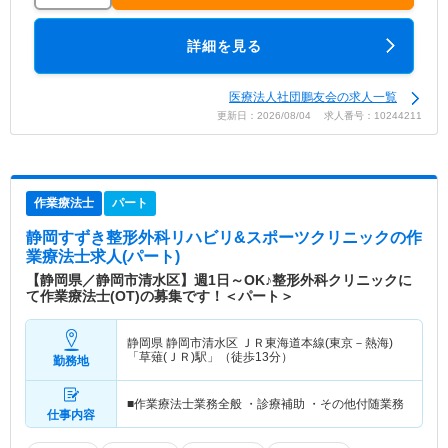
詳細を見る
医療法人社団鵬友会の求人一覧
更新日：2026/08/04 求人番号：10244211
作業療法士
パート
静岡すずき整形外科リハビリ&スポーツクリニック
の作
業療法士求人(パート)
【静岡県／静岡市清水区】週1日～OK♪整形外科クリニックに
て作業療法士(OT)の募集です！＜パート＞
静岡県 静岡市清水区
ＪＲ東海道本線(東京－熱海)
「草薙(ＪＲ)駅」（徒歩13分）
勤務地
■作業療法士業務全般 ・診療補助 ・その他付随業務
仕事内容