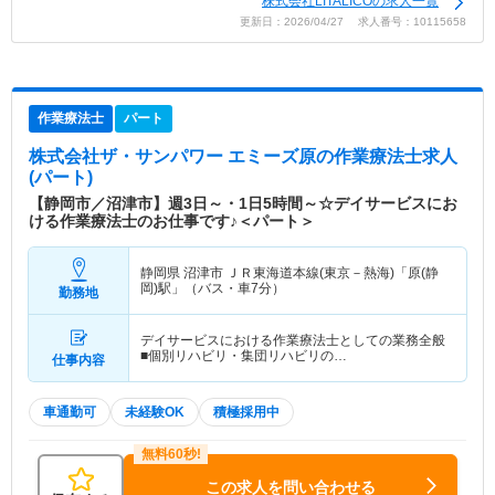
株式会社LITALICOの求人一覧
更新日：2026/04/27 求人番号：10115658
作業療法士
パート
株式会社ザ・サンパワー エミーズ原
の作業療法士求人
(パート)
【静岡市／沼津市】週3日～・1日5時間～☆デイサービスにお
ける作業療法士のお仕事です♪＜パート＞
静岡県 沼津市
ＪＲ東海道本線(東京－熱海)「原(静
岡)駅」（バス・車7分）
勤務地
デイサービスにおける作業療法士としての業務全般
■個別リハビリ・集団リハビリの…
仕事内容
車通勤可
未経験OK
積極採用中
この求人を問い合わせる