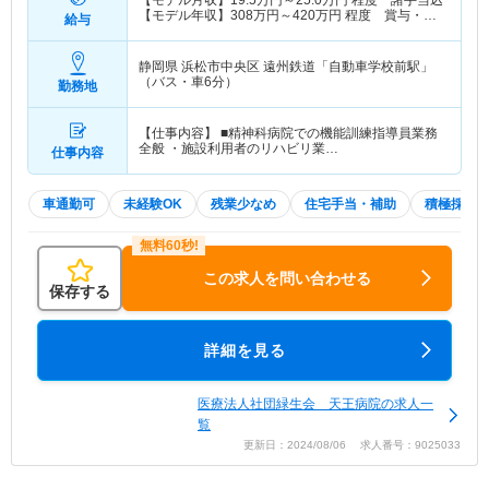
【モデル月収】
19.5
万円～
25.0
万円
程度 諸手当込
【モデル年収】
308
万円～
420
万円
程度 賞与・諸
給与
手当込
静岡県 浜松市中央区
遠州鉄道「自動車学校前駅」
（バス・車6分）
勤務地
【仕事内容】 ■精神科病院での機能訓練指導員業務
全般 ・施設利用者のリハビリ業…
仕事内容
車通勤可
未経験OK
残業少なめ
住宅手当・補助
積極採用
この求人を問い合わせる
保存する
詳細を見る
医療法人社団緑生会 天王病院の求人一
覧
更新日：2024/08/06 求人番号：9025033