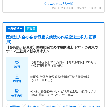
クリニックの求人一覧
更新日：2026/08/03 求人番号：10209190
作業療法士
正職員
医療法人全心会 伊豆慶友病院
の作業療法士求人(正職
員)
【静岡県／伊豆市】療養病院での作業療法士（OT）の募集で
す！＜正社員／新卒用求人＞
【モデル月収】
22.5
万円～
【モデル年収】
336
万円
～
426
万円
程度（賞与込）
給与
静岡県 伊豆市
伊豆箱根鉄道駿豆線「修善寺駅」
（バス・車15分）
勤務地
■外来、療養病棟のリハビリ業務全般 ・病気などで
身体に障がいを伴った方や、事故…
仕事内容