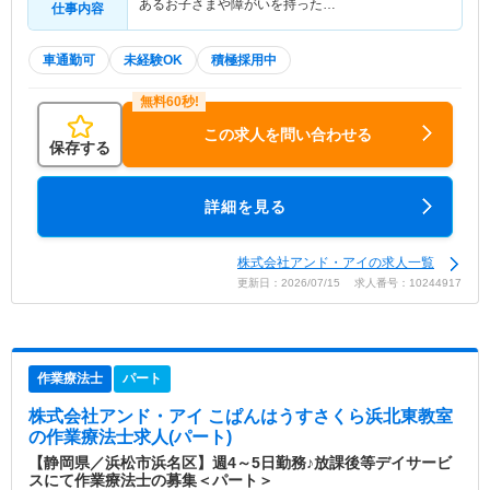
あるお子さまや障がいを持った…
仕事内容
車通勤可
未経験OK
積極採用中
この求人を問い合わせる
保存する
詳細を見る
株式会社アンド・アイの求人一覧
更新日：2026/07/15 求人番号：10244917
作業療法士
パート
株式会社アンド・アイ こぱんはうすさくら浜北東教室
の作業療法士求人(パート)
【静岡県／浜松市浜名区】週4～5日勤務♪放課後等デイサービ
スにて作業療法士の募集＜パート＞