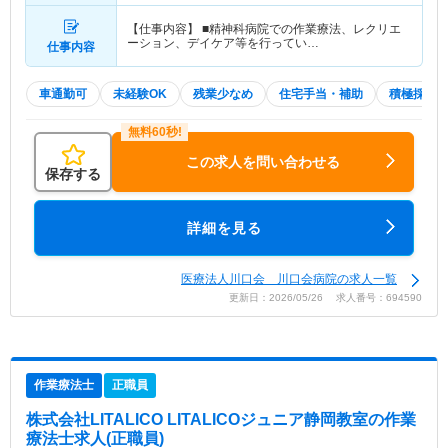
【仕事内容】 ■精神科病院での作業療法、レクリエ
ーション、デイケア等を行ってい…
仕事内容
車通勤可
未経験OK
残業少なめ
住宅手当・補助
積極採用
この求人を問い合わせる
保存する
詳細を見る
医療法人川口会 川口会病院の求人一覧
更新日：2026/05/26 求人番号：694590
作業療法士
正職員
株式会社LITALICO LITALICOジュニア静岡教室
の作業
療法士求人(正職員)