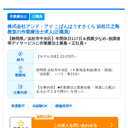
作業療法士
正職員
株式会社アンド・アイ こぱんはうすさくら 浜松江之島
教室
の作業療法士求人(正職員)
【静岡県／浜松市中央区】年間休日117日＆残業少なめ♪放課後
等デイサービスに作業療法士募集＜正社員＞
【モデル月収】
23.0
万円～
給与
静岡県 浜松市中央区
ＪＲ東海道本線(東京－熱海)
「浜松駅」（バス・車15分）
勤務地
【仕事内容】 ■作業療法士業務全般 ・発達に心配の
あるお子さまや障がいを持った…
仕事内容
車通勤可
未経験OK
積極採用中
この求人を問い合わせる