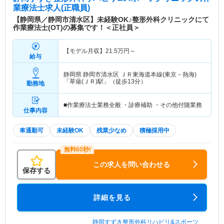
業療法士求人(正職員)
【静岡県／静岡市清水区】未経験OK♪整形外科クリニックにて
作業療法士(OT)の募集です！＜正社員＞
【モデル月収】
21.5
万円～
給与
静岡県 静岡市清水区
ＪＲ東海道本線(東京－熱海)
「草薙(ＪＲ)駅」（徒歩13分）
勤務地
■作業療法士業務全般 ・診療補助 ・その他付随業務
仕事内容
車通勤可
未経験OK
残業少なめ
積極採用中
この求人を問い合わせる
保存する
詳細を見る
静岡すずき整形外科リハビリ&スポーツ