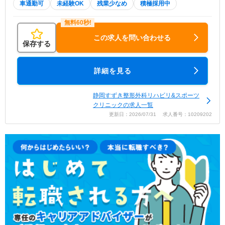
車通勤可
未経験OK
残業少なめ
積極採用中
この求人を問い合わせる
保存する
詳細を見る
静岡すずき整形外科リハビリ&スポーツ
クリニックの求人一覧
更新日：2026/07/31 求人番号：10209202