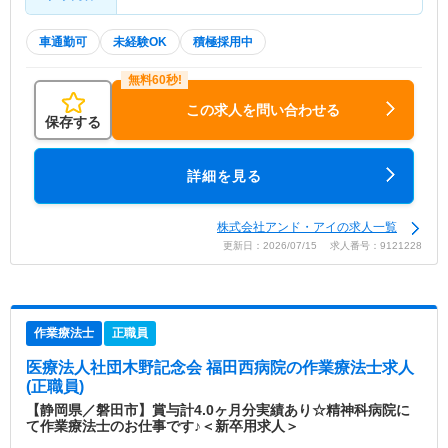
車通勤可
未経験OK
積極採用中
この求人を問い合わせる
保存する
詳細を見る
株式会社アンド・アイの求人一覧
更新日：2026/07/15 求人番号：9121228
作業療法士
正職員
医療法人社団木野記念会 福田西病院
の作業療法士求人
(正職員)
【静岡県／磐田市】賞与計4.0ヶ月分実績あり☆精神科病院に
て作業療法士のお仕事です♪＜新卒用求人＞