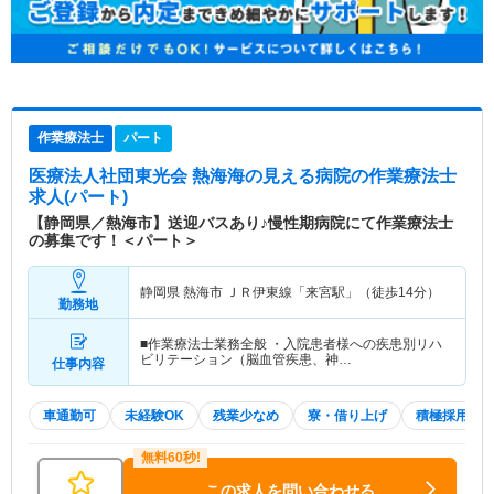
作業療法士
パート
医療法人社団東光会 熱海海の見える病院
の作業療法士
求人(パート)
【静岡県／熱海市】送迎バスあり♪慢性期病院にて作業療法士
の募集です！＜パート＞
静岡県 熱海市
ＪＲ伊東線「来宮駅」（徒歩14分）
勤務地
■作業療法士業務全般 ・入院患者様への疾患別リハ
ビリテーション（脳血管疾患、神…
仕事内容
車通勤可
未経験OK
残業少なめ
寮・借り上げ
積極採用中
この求人を問い合わせる