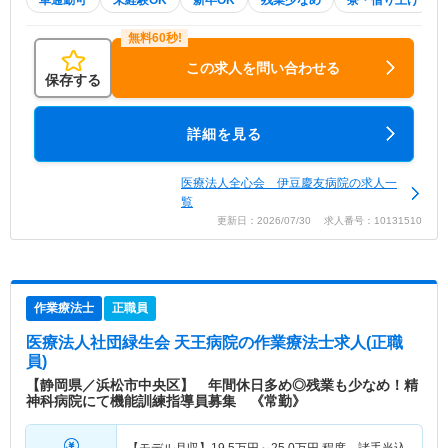
車通勤可
未経験OK
新卒OK
残業少なめ
寮・借り上げ
この求人を問い合わせる
保存する
詳細を見る
医療法人全心会 伊豆慶友病院の求人一
覧
更新日：2026/07/30 求人番号：10131510
作業療法士
正職員
医療法人社団緑生会 天王病院
の作業療法士求人(正職
員)
【静岡県／浜松市中央区】 年間休日多め◎残業も少なめ！精
神科病院にて機能訓練指導員募集 《常勤》