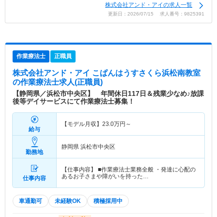
株式会社アンド・アイの求人一覧
更新日：2026/07/15 求人番号：9825391
作業療法士
正職員
株式会社アンド・アイ こぱんはうすさくら浜松南教室
の作業療法士求人(正職員)
【静岡県／浜松市中央区】 年間休日117日＆残業少なめ♪放課
後等デイサービスにて作業療法士募集！
【モデル月収】
23.0
万円～
給与
静岡県 浜松市中央区
勤務地
【仕事内容】 ■作業療法士業務全般 ・発達に心配の
あるお子さまや障がいを持った…
仕事内容
車通勤可
未経験OK
積極採用中