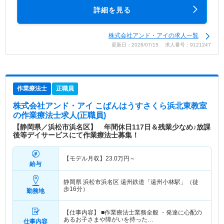
詳細を見る
株式会社アンド・アイの求人一覧
更新日：2026/07/15 求人番号：9121247
作業療法士
正職員
株式会社アンド・アイ こぱんはうすさくら浜北東教室
の作業療法士求人(正職員)
【静岡県／浜松市浜名区】 年間休日117日＆残業少なめ♪放課
後等デイサービスにて作業療法士募集！
【モデル月収】
23.0
万円～
給与
静岡県 浜松市浜名区
遠州鉄道「遠州小林駅」（徒
歩16分）
勤務地
【仕事内容】 ■作業療法士業務全般 ・発達に心配の
あるお子さまや障がいを持った…
仕事内容