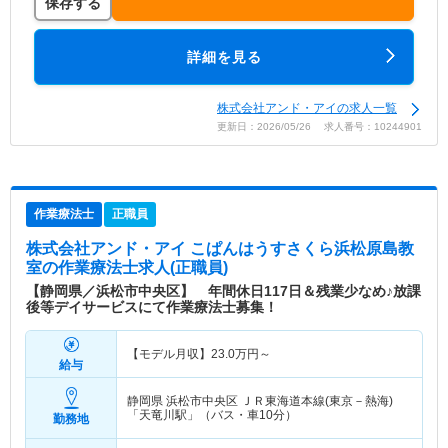
保存する
詳細を見る
株式会社アンド・アイの求人一覧
更新日：2026/05/26 求人番号：10244901
作業療法士
正職員
株式会社アンド・アイ こぱんはうすさくら浜松原島教
室
の作業療法士求人(正職員)
【静岡県／浜松市中央区】 年間休日117日＆残業少なめ♪放課
後等デイサービスにて作業療法士募集！
【モデル月収】
23.0
万円～
給与
静岡県 浜松市中央区
ＪＲ東海道本線(東京－熱海)
「天竜川駅」（バス・車10分）
勤務地