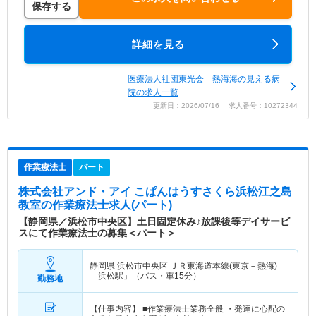
保存する
詳細を見る
医療法人社団東光会 熱海海の見える病
院の求人一覧
更新日：2026/07/16 求人番号：10272344
作業療法士
パート
株式会社アンド・アイ こぱんはうすさくら浜松江之島
教室
の作業療法士求人(パート)
【静岡県／浜松市中央区】土日固定休み♪放課後等デイサービ
スにて作業療法士の募集＜パート＞
静岡県 浜松市中央区
ＪＲ東海道本線(東京－熱海)
「浜松駅」（バス・車15分）
勤務地
【仕事内容】 ■作業療法士業務全般 ・発達に心配の