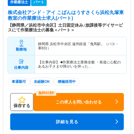
作業療法士
パート
株式会社アンド・アイ こぱんはうすさくら浜松丸塚東
教室
の作業療法士求人(パート)
【静岡県／浜松市中央区】土日固定休み♪放課後等デイサービ
スにて作業療法士の募集＜パート＞
静岡県 浜松市中央区
遠州鉄道「曳馬駅」（バス・
車8分）
勤務地
【仕事内容】 ■作業療法士業務全般 ・発達に心配の
あるお子さまや障がいを持った…
仕事内容
車通勤可
未経験OK
積極採用中
この求人を問い合わせる
保存する
詳細を見る