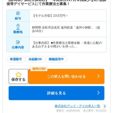
後等デイサービスにて作業療法士募集！
【モデル月収】
23.0
万円～
給与
静岡県 浜松市浜名区
遠州鉄道「遠州小林駅」（徒
歩16分）
勤務地
【仕事内容】 ■作業療法士業務全般 ・発達に心配の
あるお子さまや障がいを持った…
仕事内容
車通勤可
未経験OK
積極採用中
この求人を問い合わせる
保存する
詳細を見る
株式会社アンド・アイの求人一覧
更新日：2026/05/26 求人番号：9121222