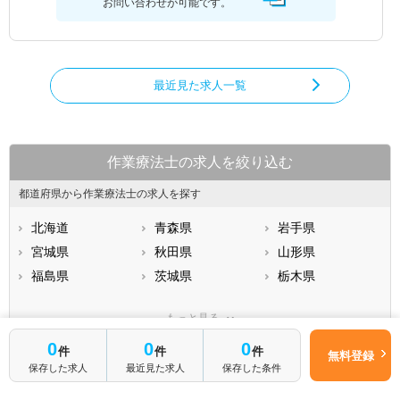
お問い合わせが可能です。
最近見た求人一覧
作業療法士の求人を絞り込む
都道府県から作業療法士の求人を探す
北海道
青森県
岩手県
宮城県
秋田県
山形県
福島県
茨城県
栃木県
群馬県
埼玉県
千葉県
もっと見る
東京都
神奈川県
新潟県
0
0
0
山梨県
長野県
富山県
件
件
件
無料登録
仕事内容・施設形態から求人を探す
保存した求人
最近見た求人
保存した条件
石川県
福井県
岐阜県
静岡県
病院
愛知県
介護福祉施設
三重県