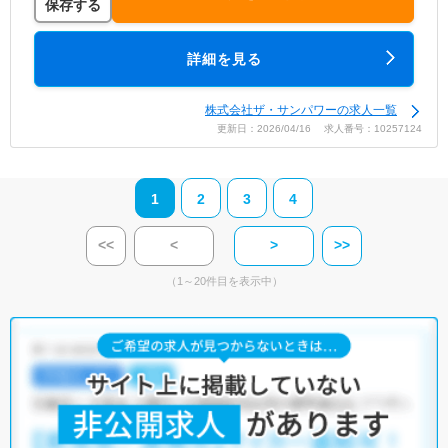
保存する
詳細を見る
株式会社ザ・サンパワーの求人一覧
更新日：2026/04/16 求人番号：10257124
1
2
3
4
<<
<
>
>>
（1～20件目を表示中）