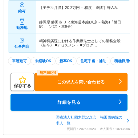
【モデル月収】
20.2
万円～
程度 ※諸手当込み
給与
静岡県 磐田市
ＪＲ東海道本線(東京－熱海)「磐田
駅」（バス・車9分）
勤務地
精神科病院における作業療法士としての業務全般
《新卒》 ■アセスメント ■プログ…
仕事内容
車通勤可
未経験OK
新卒OK
住宅手当・補助
積極採用中
この求人を問い合わせる
保存する
詳細を見る
医療法人社団木野記念会 福田西病院の
求人一覧
更新日：2026/06/23 求人番号：10247906