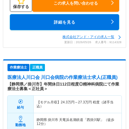
この求人を問い合わせる
保存する
詳細を見る
株式会社アンド・アイの求人一覧
更新日：2026/05/26 求人番号：9114328
作業療法士
正職員
医療法人川口会 川口会病院
の作業療法士求人(正職員)
【静岡県／掛川市】年間休日112日程度◎精神科病院にて作業
療法士募集＜正社員＞
【モデル月収】
24.3
万円～
27.3
万円
程度（諸手当
込）
給与
静岡県 掛川市
天竜浜名湖鉄道「西掛川駅」（徒歩
12分）
勤務地