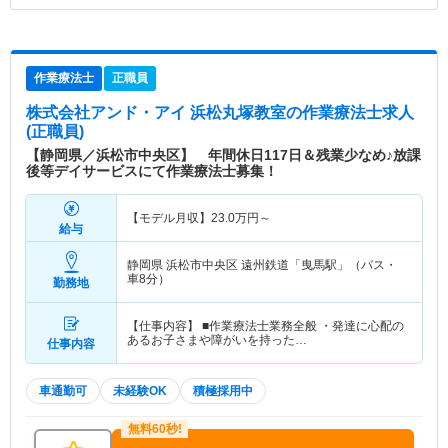
作業療法士
正職員
株式会社アンド・アイ 浜松丸塚教室
の作業療法士求人
(正職員)
【静岡県／浜松市中央区】 年間休日117日＆残業少なめ♪放課
後等デイサービスにて作業療法士募集！
【モデル月収】
23.0
万円～
給与
静岡県 浜松市中央区
遠州鉄道「曳馬駅」（バス・
車8分）
勤務地
【仕事内容】 ■作業療法士業務全般 ・発達に心配の
あるお子さまや障がいを持った…
仕事内容
車通勤可
未経験OK
積極採用中